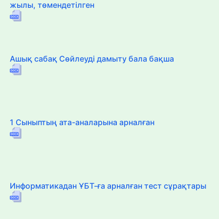
жылы, төмендетілген
Ашық сабақ Сөйлеуді дамыту бала бақша
1 Сыныптың ата-аналарына арналған
Информатикадан ҰБТ-ға арналған тест сұрақтары