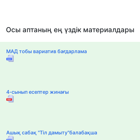
Осы аптаның ең үздік материалдары
МАД тобы вариатив бағдарлама
4-сынып есептер жинағы
Ашық сабақ "Тіл дамыту"балабақша