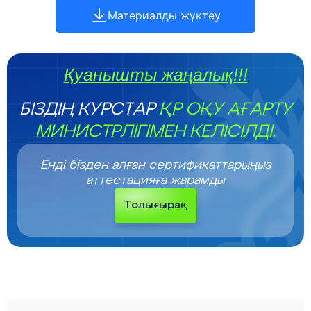
Материалды жүктеу
Қуанышты жаңалық!!!
БІЗДІҢ КУРСТАР
ҚР ОҚУ АҒАРТУ
МИНИСТРЛІГІМЕН КЕЛІСІЛДІ.
Енді бізден алған сертификаттарыңыз
аттестацияға жарамды
Толығырақ