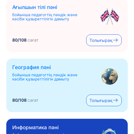
Ағылшын тілі пәні
бойынша педагогтің пәндік және
кәсіби құзыреттілігін дамыту
80/108
сағат
Толығырақ
География пәні
бойынша педагогтің пәндік және
кәсіби құзыреттілігін дамыту
80/108
сағат
Толығырақ
Информатика пәні