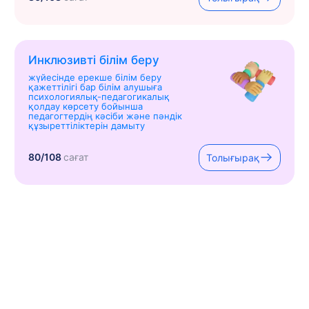
Инклюзивті білім беру
жүйесінде ерекше білім беру
қажеттілігі бар білім алушыға
психологиялық-педагогикалық
қолдау көрсету бойынша
педагогтердің кәсіби және пәндік
құзыреттіліктерін дамыту
80/108
сағат
Толығырақ