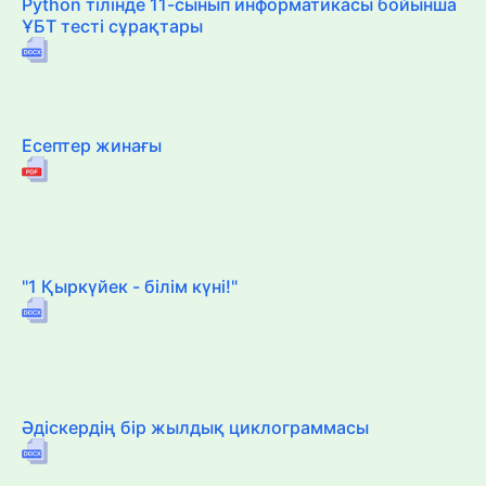
Python тілінде 11-сынып информатикасы бойынша
ҰБТ тесті сұрақтары
Есептер жинағы
"1 Қыркүйек - білім күні!"
Әдіскердің бір жылдық циклограммасы