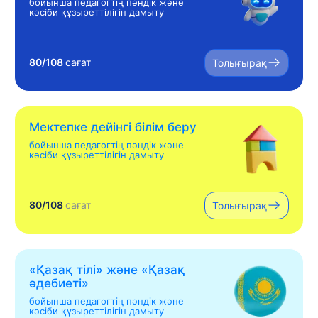
бойынша педагогтің пәндік және
кәсіби құзыреттілігін дамыту
80/108
сағат
Толығырақ
Мектепке дейінгі білім беру
бойынша педагогтің пәндік және
кәсіби құзыреттілігін дамыту
80/108
сағат
Толығырақ
«Қазақ тілі» жəне «Қазақ
əдебиеті»
бойынша педагогтің пәндік және
кәсіби құзыреттілігін дамыту