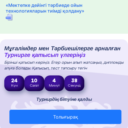
«Мектепке дейінгі тәрбиеде ойын
технологияларын тиімді қолдану»
Мұғалімдер мен Тәрбиешілерге арналған
Турнирге қатысып үлгеріңіз
Бірінші қатысып көріңіз. Егер орын алып жатсаңыз, дипломды
алуға болады. Қатысып, тест тапсыру тегін
24
10
4
36
Күн
Сағат
Минут
Секунд
Турнирдің бітуіне қалды
Толығырақ