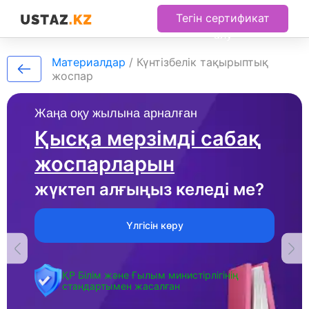
Тегін сертификат
алу
Материалдар
/
Күнтізбелік тақырыптық
жоспар
Жаңа оқу жылына арналған
Қысқа мерзімді сабақ
жоспарларын
жүктеп алғыңыз келеді ме?
Үлгісін көру
ҚР Білім және Ғылым министірлігінің
стандартымен жасалған