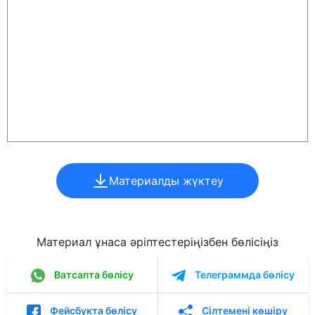
Материалды жүктеу
Материал ұнаса әріптестеріңізбен бөлісіңіз
Ватсапта бөлісу
Телеграммда бөлісу
Фейсбукта бөлісу
Сілтемені көшіру