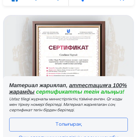
Материал жариялап,
аттестацияға 100%
жарамды
сертификатты тегін алыңыз!
Ustaz tilegi журналы министірліктің тізіміне енген. Qr коды
мен тіркеу номері беріледі. Материал жариялаған соң
сертификат тегін бірден беріледі.
Толығырақ