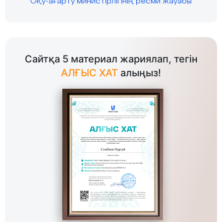
Оқу-ағарту министірлігінің ресми жауабы
Сайтқа 5 материал жариялап, тегін
АЛҒЫС ХАТ
алыңыз!