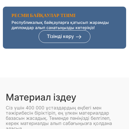
РЕСМИ БАЙҚАУЛАР ТІЗІМІ
Республикалық байқауларға қатысып жарамды
дипломдар алып санатыңызды көтеріңіз!
Тізімді көру
Материал іздеу
Сіз үшін 400 000 ұстаздардың еңбегі мен
тәжірибесін біріктіріп, ең үлкен материалдар
базасын жасадық. Төменде пәніңізді белгілеп,
керек материалды алып сабағыңызға қолдана
аласыз