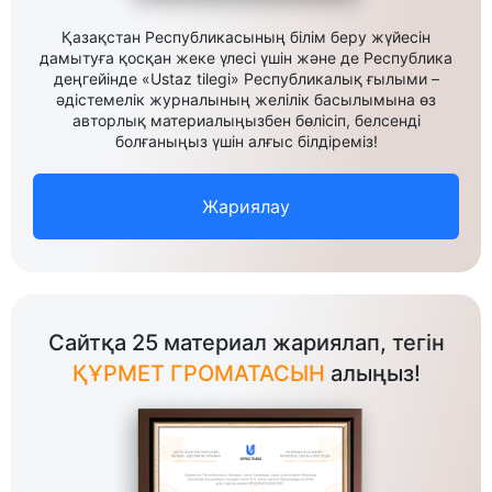
Қазақстан Республикасының білім беру жүйесін
дамытуға қосқан жеке үлесі үшін және де Республика
деңгейінде «Ustaz tilegi» Республикалық ғылыми –
әдістемелік журналының желілік басылымына өз
авторлық материалыңызбен бөлісіп, белсенді
болғаныңыз үшін алғыс білдіреміз!
Жариялау
Сайтқа 25 материал жариялап, тегін
ҚҰРМЕТ ГРОМАТАСЫН
алыңыз!