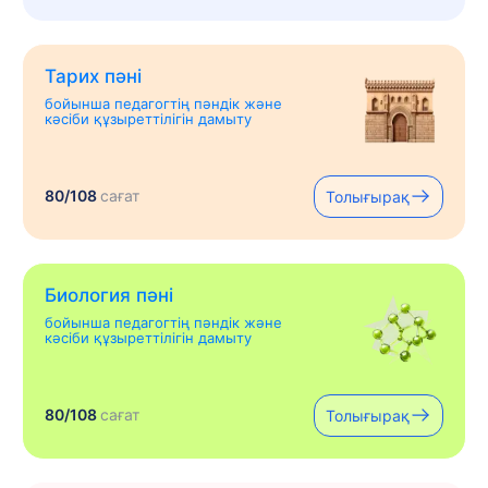
Тарих пәні
бойынша педагогтің пәндік және
кәсіби құзыреттілігін дамыту
80/108
сағат
Толығырақ
Биология пәні
бойынша педагогтің пәндік және
кәсіби құзыреттілігін дамыту
80/108
сағат
Толығырақ