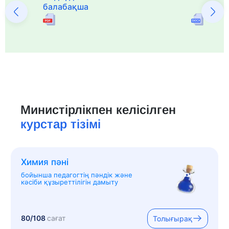
балабақша
Министірлікпен келісілген
курстар тізімі
Химия пәні
бойынша педагогтің пәндік және
кәсіби құзыреттілігін дамыту
80/108
сағат
Толығырақ