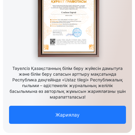
Тәуелсіз Қазақстанның білім беру жүйесін дамытуға
және білім беру сапасын арттыру мақсатында
Республика деңгейінде «Ustaz tilegi» Республикалық
ғылыми – әдістемелік журналының желілік
басылымына өз авторлық жұмысын жариялағаны үшін
марапатталасыз!
Жариялау