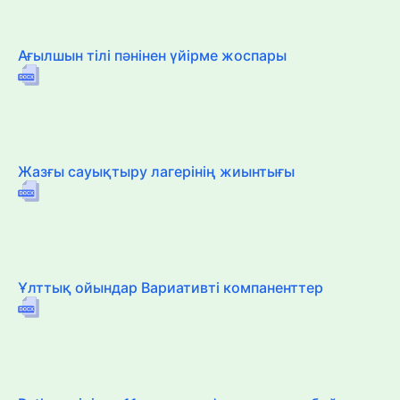
Ағылшын тілі пәнінен үйірме жоспары
Жазғы сауықтыру лагерінің жиынтығы
Ұлттық ойындар Вариативті компаненттер