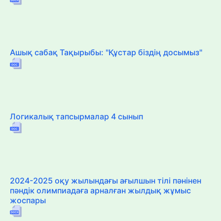
Ашық сабақ Тақырыбы: "Құстар біздің досымыз"
Логикалық тапсырмалар 4 сынып
2024-2025 оқу жылындағы ағылшын тілі пәнінен
пәндік олимпиадаға арналған жылдық жұмыс
жоспары