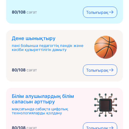
80/108
сағат
Толығырақ
Дене шынықтыру
пәні бойынша педагогтің пәндік және
кәсіби құзыреттілігін дамыту
80/108
сағат
Толығырақ
Білім алушылардың білім
сапасын арттыру
мақсатында сабақта цифрлық
технологияларды қолдану
80/108
сағат
Толығырақ