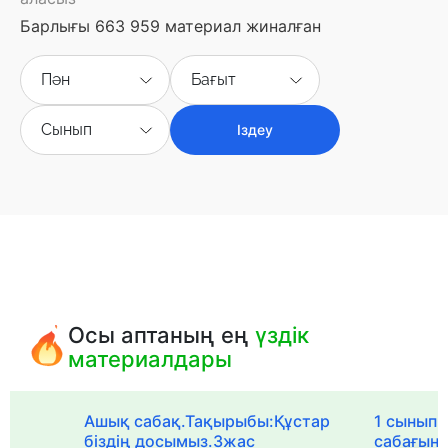
Барлығы 663 959 материал жиналған
Пән
Бағыт
Сынып
Іздеу
Осы аптаның ең
үздік
материалдары
Ашық сабақ.Тақырыбы:Құстар
1 сыныпқа
біздің досымыз.3жас
сабағын