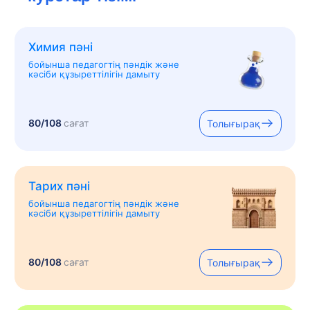
Химия пәні
бойынша педагогтің пәндік және
кәсіби құзыреттілігін дамыту
80/108
сағат
Толығырақ
Тарих пәні
бойынша педагогтің пәндік және
кәсіби құзыреттілігін дамыту
80/108
сағат
Толығырақ