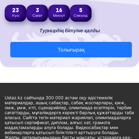
23
3
16
4
Күн
Сағат
Минут
Секунд
Турнирдің бітуіне қалды
Толығырақ
Ustaz.kz сайтында 300 000 астам оқу әдістемелік
материалдар, ашық сабақтар, сабақ жоспарлары, қмж,
омж, ұмж, ктп, сценарийлер, олимпиада есептерін, тәрбие
сағаттарды, мұғалімдерге керекті барлық құжаттарды таба
аласыз. Сайтта тегін материал жариялап, олимпиадаларға
қатысып сертификат, диплом, алғыс хат, грамота
мадақтамаларды алуға болады. Видеосабақтар мен
вебинарларға қатысып біліктілікті арттыруға болады.
Жалпы, орталығымыздың басты мақсаты: ұстаздарға кез-