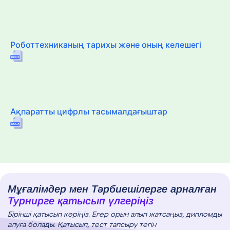
Роботтехниканың тарихы және оның келешегі
Ақпаратты цифрлы тасымалдағыштар
Мұғалімдер мен Тәрбиешілерге арналған
Турнирге қатысып үлгеріңіз
Бірінші қатысып көріңіз. Егер орын алып жатсаңыз, дипломды
алуға болады. Қатысып, тест тапсыру тегін