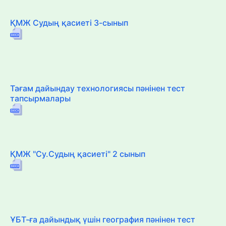
ҚМЖ Судың қасиеті 3-сынып
Тағам дайындау технологиясы пәнінен тест
тапсырмалары
ҚМЖ "Су.Судың қасиеті" 2 сынып
ҰБТ-ға дайындық үшін география пәнінен тест