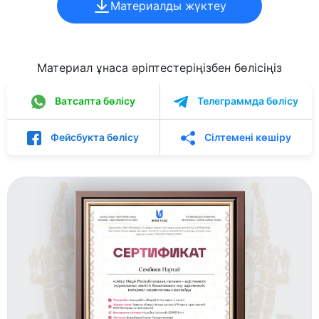
Материалды жүктеу
Материал ұнаса әріптестеріңізбен бөлісіңіз
Ватсапта бөлісу
Телеграммда бөлісу
Фейсбукта бөлісу
Сілтемені көшіру