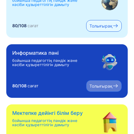
бойынша педагогтің пәндік және
кәсіби құзыреттілігін дамыту
80/108
сағат
Толығырақ
Информатика пәні
бойынша педагогтің пәндік және
кәсіби құзыреттілігін дамыту
80/108
сағат
Толығырақ
Мектепке дейінгі білім беру
бойынша педагогтің пәндік және
кәсіби құзыреттілігін дамыту