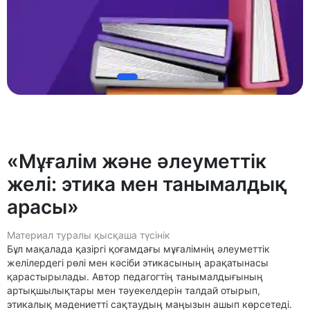
«Мұғалім және әлеуметтік
желі: этика мен танымалдық
арасы»
Материал туралы қысқаша түсінік
Бұл мақалада қазіргі қоғамдағы мұғалімнің әлеуметтік
желілердегі рөлі мен кәсіби этикасының арақатынасы
қарастырылады. Автор педагогтің танымалдығының
артықшылықтары мен тәуекелдерін талдай отырып,
этикалық мәдениетті сақтаудың маңызын ашып көрсетеді.