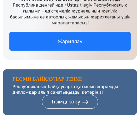
Республика деңгейінде «Ustaz tilegi» Республикалық
ғылыми – әдістемелік журналының желілік
басылымына өз авторлық жұмысын жариялағаны үшін
марапатталасыз!
Жариялау
РЕСМИ БАЙҚАУЛАР ТІЗІМІ
Республикалық байқауларға қатысып жарамды
дипломдар алып санатыңызды көтеріңіз!
Тізімді көру