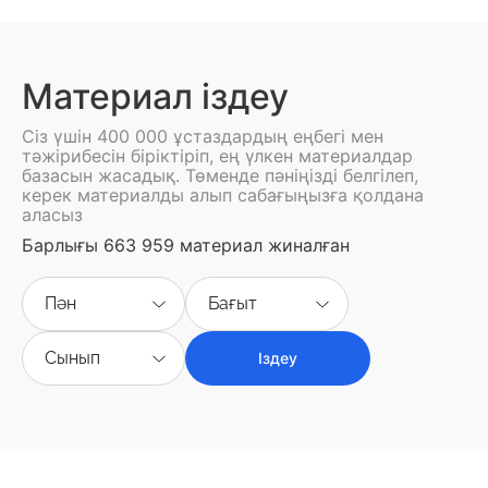
Материал іздеу
Сіз үшін 400 000 ұстаздардың еңбегі мен
тәжірибесін біріктіріп, ең үлкен материалдар
базасын жасадық. Төменде пәніңізді белгілеп,
керек материалды алып сабағыңызға қолдана
аласыз
Барлығы 663 959 материал жиналған
Пән
Бағыт
Сынып
Іздеу