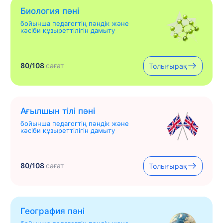
Биология пәні
бойынша педагогтің пәндік және
кәсіби құзыреттілігін дамыту
80/108
сағат
Толығырақ
Ағылшын тілі пәні
бойынша педагогтің пәндік және
кәсіби құзыреттілігін дамыту
80/108
сағат
Толығырақ
География пәні