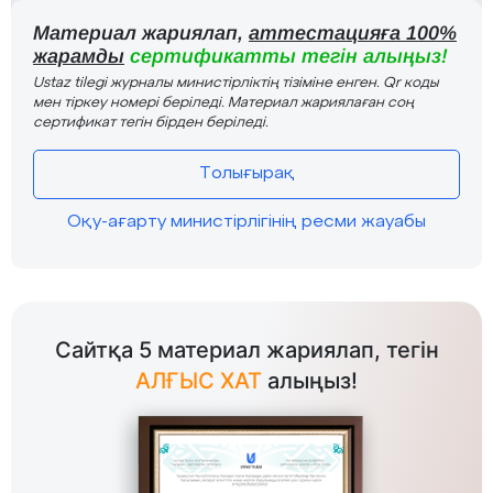
Материал жариялап,
аттестацияға 100%
жарамды
сертификатты тегін алыңыз!
Ustaz tilegi журналы министірліктің тізіміне енген. Qr коды
мен тіркеу номері беріледі. Материал жариялаған соң
сертификат тегін бірден беріледі.
Толығырақ
Оқу-ағарту министірлігінің ресми жауабы
Сайтқа 5 материал жариялап, тегін
АЛҒЫС ХАТ
алыңыз!