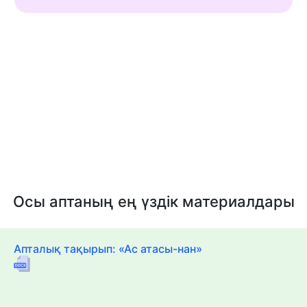
Осы аптаның ең үздік материалдары
Апталық тақырып: «Ас атасы-нан»