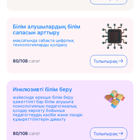
Білім алушылардың білім
сапасын арттыру
мақсатында сабақта цифрлық
технологияларды қолдану
80/108
сағат
Толығырақ
Инклюзивті білім беру
жүйесінде ерекше білім беру
қажеттілігі бар білім алушыға
психологиялық-педагогикалық
қолдау көрсету бойынша
педагогтердің кәсіби және пәндік
құзыреттіліктерін дамыту
80/108
сағат
Толығырақ