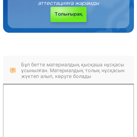
аттестацияға жарамды
Толығырақ
Бұл бетте материалдың қысқаша нұсқасы
ұсынылған. Материалдың толық нұсқасын
жүктеп алып, көруге болады