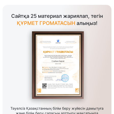
Сайтқа 25 материал жариялап, тегін
ҚҰРМЕТ ГРОМАТАСЫН
алыңыз!
Тәуелсіз Қазақстанның білім беру жүйесін дамытуға
және білім беру сапасын арттыру мақсатында