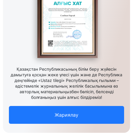
Қазақстан Республикасының білім беру жүйесін
дамытуға қосқан жеке үлесі үшін және де Республика
деңгейінде «Ustaz tilegi» Республикалық ғылыми –
әдістемелік журналының желілік басылымына өз
авторлық материалыңызбен бөлісіп, белсенді
болғаныңыз үшін алғыс білдіреміз!
Жариялау