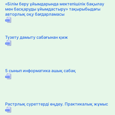
«Білім беру ұйымдарында мектепішілік бақылау
мен басқаруды ұйымдастыру» тақырыбыдағы
авторлық оқу бағдарламасы
Түзету дамыту сабағынан қмж
5 сынып информатика ашық сабақ
Растрлық суреттерді өңдеу. Практикалық жұмыс