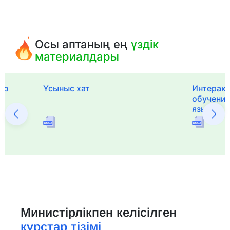
Осы аптаның ең
үздік
материалдары
го
Ұсыныс хат
Интерак
обучения
языка и 
Министірлікпен келісілген
курстар тізімі