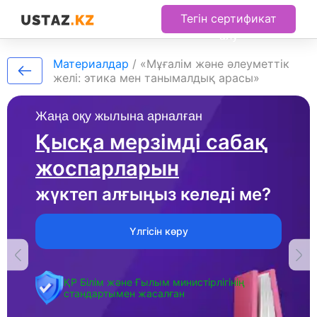
Тегін сертификат
алу
Материалдар
/
«Мұғалім және әлеуметтік
желі: этика мен танымалдық арасы»
Жаңа оқу жылына арналған
Қысқа мерзімді сабақ
жоспарларын
жүктеп алғыңыз келеді ме?
Үлгісін көру
ҚР Білім және Ғылым министірлігінің
стандартымен жасалған