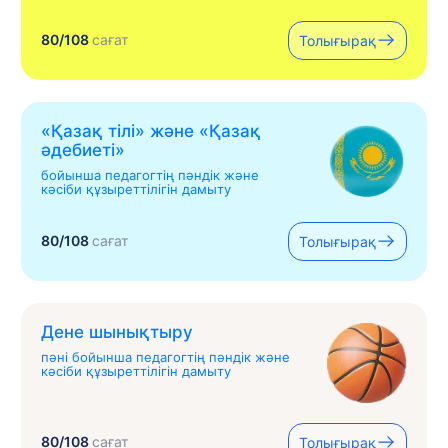
80/108
сағат
Толығырақ
«Қазақ тілі» жəне «Қазақ
əдебиеті»
бойынша педагогтің пәндік және
кәсіби құзыреттілігін дамыту
80/108
сағат
Толығырақ
Дене шынықтыру
пәні бойынша педагогтің пәндік және
кәсіби құзыреттілігін дамыту
80/108
сағат
Толығырақ