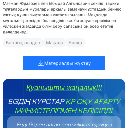
Мағжан Жұмабаев пен Ыбырай Алтынсарин секілді тарихи
тұлғалардың мұралары арқылы заманауи ұстаздың бейнесі
ұлттық құндылықтармен ұштастырылады. Мақалада
мұғалімнің желідегі белсенділігі кәсіби жауапкершілікпен
үйлескен жағдайда білім беру сапасына оң әсер ететіні
дәлелденеді
Барлық пәндер
Мақала
Басқа
Материалды жүктеу
Қуанышты жаңалық!!!
БІЗДІҢ КУРСТАР
ҚР ОҚУ АҒАРТУ
МИНИСТРЛІГІМЕН КЕЛІСІЛДІ.
Енді бізден алған сертификаттарыңыз