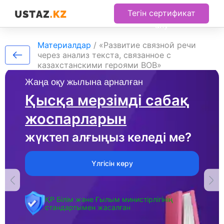
Тегін сертификат
алу
Материалдар
/
«Развитие связной речи
через анализ текста, связанное с
казахстанскими героями ВОВ»
Жаңа оқу жылына арналған
Қысқа мерзімді сабақ
жоспарларын
жүктеп алғыңыз келеді ме?
Үлгісін көру
ҚР Білім және Ғылым министірлігінің
стандартымен жасалған