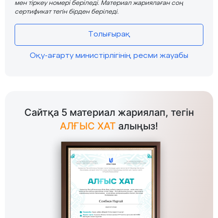
мен тіркеу номері беріледі. Материал жариялаған соң
сертификат тегін бірден беріледі.
Толығырақ
Оқу-ағарту министірлігінің ресми жауабы
Сайтқа 5 материал жариялап, тегін
АЛҒЫС ХАТ
алыңыз!