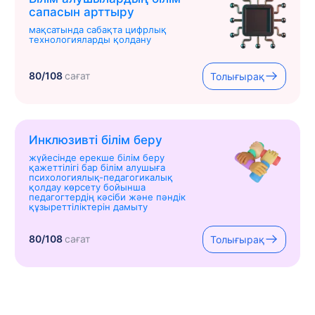
сапасын арттыру
мақсатында сабақта цифрлық
технологияларды қолдану
80/108
сағат
Толығырақ
Инклюзивті білім беру
жүйесінде ерекше білім беру
қажеттілігі бар білім алушыға
психологиялық-педагогикалық
қолдау көрсету бойынша
педагогтердің кәсіби және пәндік
құзыреттіліктерін дамыту
80/108
сағат
Толығырақ