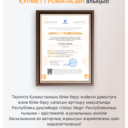
ҚҰРМЕТ ГРОМАТАСЫН
алыңыз!
Тәуелсіз Қазақстанның білім беру жүйесін дамытуға
және білім беру сапасын арттыру мақсатында
Республика деңгейінде «Ustaz tilegi» Республикалық
ғылыми – әдістемелік журналының желілік
басылымына өз авторлық жұмысын жариялағаны үшін
марапатталасыз!