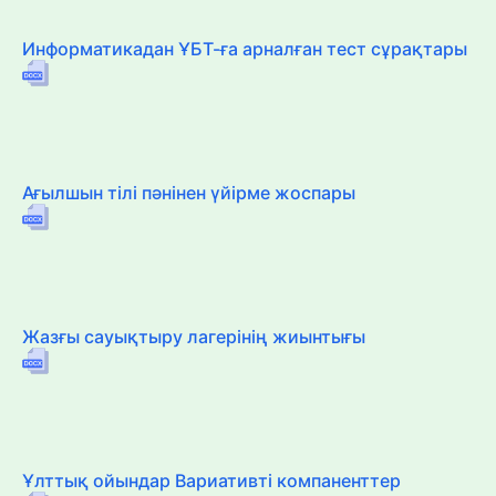
Информатикадан ҰБТ-ға арналған тест сұрақтары
Ағылшын тілі пәнінен үйірме жоспары
Жазғы сауықтыру лагерінің жиынтығы
Ұлттық ойындар Вариативті компаненттер