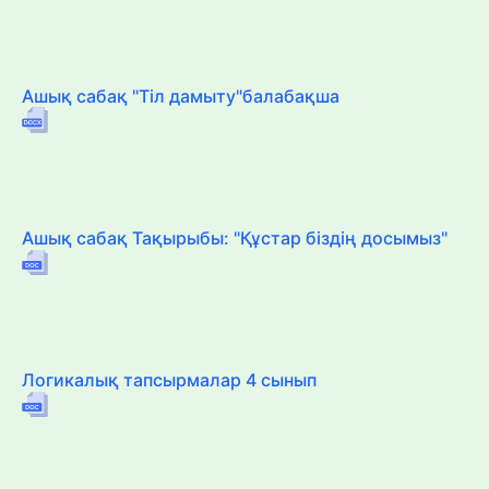
Ашық сабақ "Тіл дамыту"балабақша
Ашық сабақ Тақырыбы: "Құстар біздің досымыз"
Логикалық тапсырмалар 4 сынып