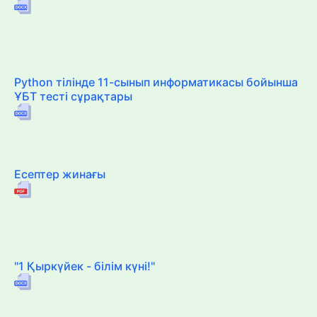
Python тілінде 11-сынып информатикасы бойынша
ҰБТ тесті сұрақтары
Есептер жинағы
"1 Қыркүйек - білім күні!"