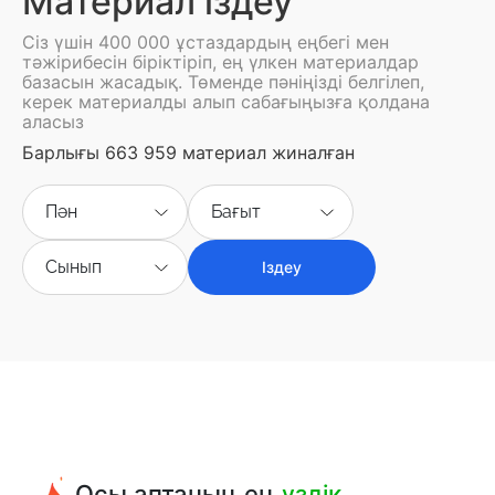
Материал іздеу
Сіз үшін 400 000 ұстаздардың еңбегі мен
тәжірибесін біріктіріп, ең үлкен материалдар
базасын жасадық. Төменде пәніңізді белгілеп,
керек материалды алып сабағыңызға қолдана
аласыз
Барлығы 663 959 материал жиналған
Пән
Бағыт
Сынып
Іздеу
Осы аптаның ең
үздік