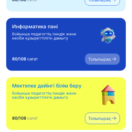
Информатика пәні
бойынша педагогтің пәндік және
кәсіби құзыреттілігін дамыту
80/108
сағат
Толығырақ
Мектепке дейінгі білім беру
бойынша педагогтің пәндік және
кәсіби құзыреттілігін дамыту
80/108
сағат
Толығырақ