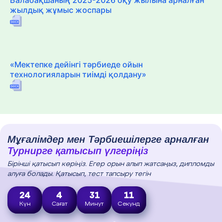
жылдық жұмыс жоспары
«Мектепке дейінгі тәрбиеде ойын
технологияларын тиімді қолдану»
Мұғалімдер мен Тәрбиешілерге арналған
Турнирге қатысып үлгеріңіз
Бірінші қатысып көріңіз. Егер орын алып жатсаңыз, дипломды
алуға болады. Қатысып, тест тапсыру тегін
24
4
31
10
Күн
Сағат
Минут
Секунд