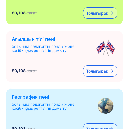
80/108
сағат
Толығырақ
Ағылшын тілі пәні
бойынша педагогтің пәндік және
кәсіби құзыреттілігін дамыту
80/108
сағат
Толығырақ
География пәні
бойынша педагогтің пәндік және
кәсіби құзыреттілігін дамыту
80/108
сағат
Толығырақ