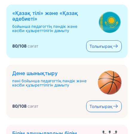
«Қазақ тілі» жəне «Қазақ
əдебиеті»
бойынша педагогтің пәндік және
кәсіби құзыреттілігін дамыту
80/108
сағат
Толығырақ
Дене шынықтыру
пәні бойынша педагогтің пәндік және
кәсіби құзыреттілігін дамыту
80/108
сағат
Толығырақ
Білім алушылардың білім