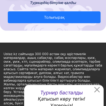
Турнирдің бітуіне қалды
Толығырақ
Ustaz.kz сайтында 300 000 астам оқу әдістемелік
материалдар, ашық сабақтар, сабақ жоспарлары, қмж,
омж, ұмж, ктп, сценарийлер, олимпиада есептерін, тәрбие
сағаттарды, мұғалімдерге керекті барлық құжаттарды таба
аласыз. Сайтта тегін материал жариялап, олимпиадаларға
қатысып сертификат, диплом, алғыс хат, грамота
мадақтамаларды алуға болады. Видеосабақтар мен
вебинарларға қатысып біліктілікті арттыруға болады.
Жалпы, орталығымыздың басты мақсаты: ұстаздарға кез-
келген жерде, кез-келген уақытта білім алуына мүмкіндік
беру. Ұстаздардың барлық өзекті мәселелеріне
Турнир басталды
инновациялық шешім тауып, шығармашылық жұмыспен
Қатысып көру тегін!
айналысуына уақыт сыйлау. «Ұстаздарға сапалы білім бере
алсақ, бүкіл Қазақ еліне білім бере аламыз» - деген
Үлгеріңіз!