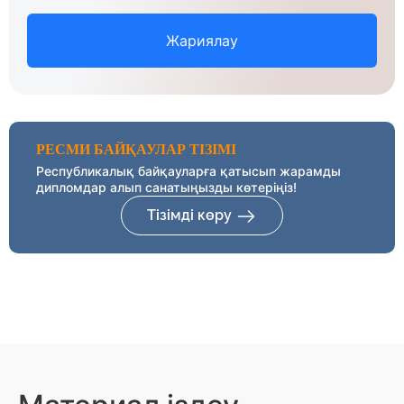
Жариялау
РЕСМИ БАЙҚАУЛАР ТІЗІМІ
Республикалық байқауларға қатысып жарамды
дипломдар алып санатыңызды көтеріңіз!
Тізімді көру