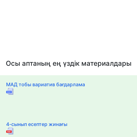
Осы аптаның ең үздік материалдары
МАД тобы вариатив бағдарлама
4-сынып есептер жинағы