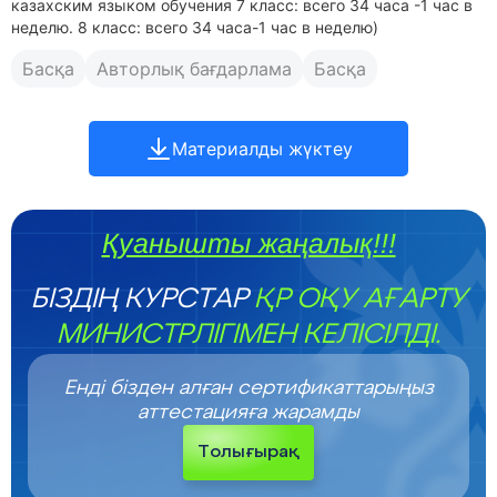
казахским языком обучения 7 класс: всего 34 часа -1 час в
неделю. 8 класс: всего 34 часа-1 час в неделю)
Басқа
Авторлық бағдарлама
Басқа
Материалды жүктеу
Қуанышты жаңалық!!!
БІЗДІҢ КУРСТАР
ҚР ОҚУ АҒАРТУ
МИНИСТРЛІГІМЕН КЕЛІСІЛДІ.
Енді бізден алған сертификаттарыңыз
аттестацияға жарамды
Толығырақ