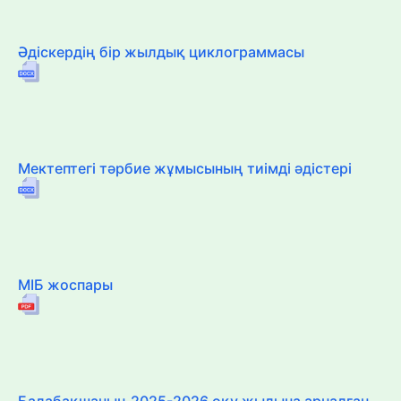
Әдіскердің бір жылдық циклограммасы
Мектептегі тәрбие жұмысының тиімді әдістері
МІБ жоспары
Балабақшаның 2025-2026 оқу жылына арналған