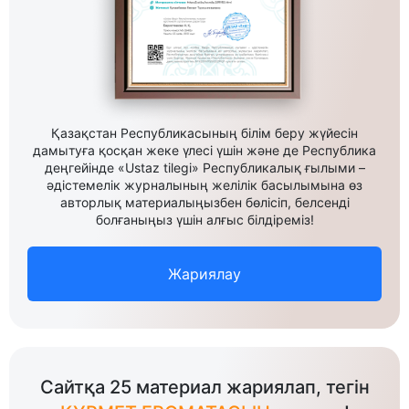
Қазақстан Республикасының білім беру жүйесін
дамытуға қосқан жеке үлесі үшін және де Республика
деңгейінде «Ustaz tilegi» Республикалық ғылыми –
әдістемелік журналының желілік басылымына өз
авторлық материалыңызбен бөлісіп, белсенді
болғаныңыз үшін алғыс білдіреміз!
Жариялау
Сайтқа 25 материал жариялап, тегін