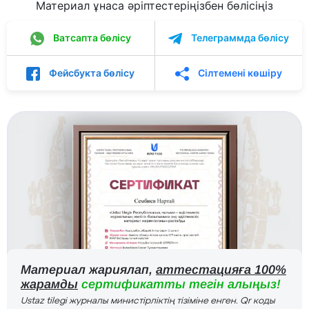
Материал ұнаса әріптестеріңізбен бөлісіңіз
Ватсапта бөлісу
Телеграммда бөлісу
Фейсбукта бөлісу
Сілтемені көшіру
Материал жариялап,
аттестацияға 100%
жарамды
сертификатты тегін алыңыз!
Ustaz tilegi журналы министірліктің тізіміне енген. Qr коды