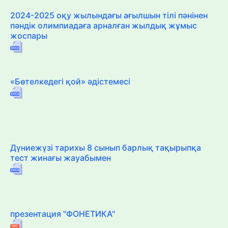
2024-2025 оқу жылындағы ағылшын тілі пәнінен
пәндік олимпиадаға арналған жылдық жұмыс
жоспары
«Бөтелкедегі қой» әдістемесі
Дүниежүзі тарихы 8 сынып барлық тақырыпқа
тест жинағы жауабымен
презентация "ФОНЕТИКА"