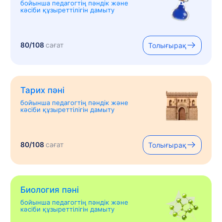
бойынша педагогтің пәндік және
кәсіби құзыреттілігін дамыту
80/108
сағат
Толығырақ
Тарих пәні
бойынша педагогтің пәндік және
кәсіби құзыреттілігін дамыту
80/108
сағат
Толығырақ
Биология пәні
бойынша педагогтің пәндік және
кәсіби құзыреттілігін дамыту