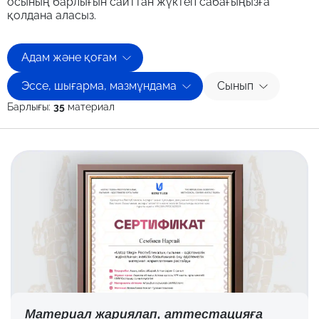
осының барлығын сайттан жүктеп сабағыңызға
қолдана аласыз.
Адам және қоғам
Эссе, шығарма, мазмұндама
Сынып
Барлығы:
35
материал
Материал жариялап,
аттестацияға