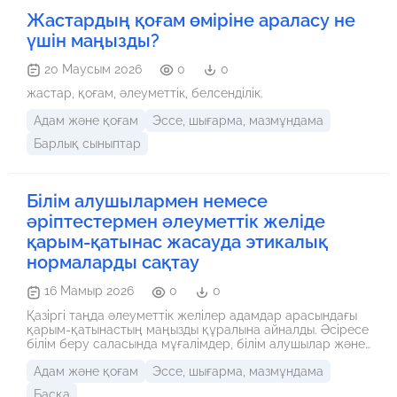
Жастардың қоғам өміріне араласу не
үшін маңызды?
20 Маусым 2026
0
0
жастар, қоғам, әлеуметтік, белсенділік.
Адам және қоғам
Эссе, шығарма, мазмұндама
Барлық сыныптар
Білім алушылармен немесе
әріптестермен әлеуметтік желіде
қарым-қатынас жасауда этикалық
нормаларды сақтау
16 Мамыр 2026
0
0
Қазіргі таңда әлеуметтік желілер адамдар арасындағы
қарым-қатынастың маңызды құралына айналды. Әсіресе
білім беру саласында мұғалімдер, білім алушылар және
әріптестер күнделікті ақпарат алмасып, байланыс
Адам және қоғам
Эссе, шығарма, мазмұндама
орнатуда түрлі платформаларды пайдаланады. Алайда
әлеуметтік желіні қолдану барысында этикалық
Басқа