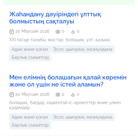
Жаһандану дәуіріндегі ұлттық
болмыстың сақталуы
20 Маусым 2026
0
0
ХХІ ғасыр талабы, жастар, болашақ, ұлт, қазына.
Адам және қоғам
Эссе, шығарма, мазмұндама
Барлық сыныптар
Мен елімнің болашағын қалай көремін
және ол үшін не істей аламын?
20 Маусым 2026
0
0
болашақ, бағдар, кішкентай іс-әрекеттер және үлкен
қадамдар.
Адам және қоғам
Эссе, шығарма, мазмұндама
Барлық сыныптар