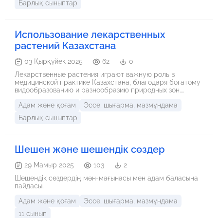
Барлық сыныптар
обучении, но и в поддержке, принятии и восстановлении
душевного равновесия. Воспитатель должен быть
другом, наставником, уметь слушать, советовать и
помогать раскрывать личность ребёнка. Особое
Использование лекарственных
внимание уделено тому, что успех воспитателя
растений Казахстана
проявляется во встречах с выпускниками: благодарные
слова бывших воспитанников подтверждают
правильность выбранного пути. Главная мысль эссе:
03 Қырқүйек 2025
62
0
профессия воспитателя – это гордость и призвание,
Лекарственные растения играют важную роль в
требующее мудрости, терпения и большого сердца.
медицинской практике Казахстана, благодаря богатому
Настоящий педагог способен зажечь души детей и
видообразованию и разнообразию природных зон.
помочь им найти своё место в жизни.
Изучение и использование этих растений способствует
Адам және қоғам
Эссе, шығарма, мазмұндама
развитию народной и традиционной медицины, а также
фармацевтической промышленности.
Барлық сыныптар
Шешен және шешендік сөздер
29 Мамыр 2025
103
2
Шешендік сөздердің мән-мағынасы мен адам баласына
пайдасы.
Адам және қоғам
Эссе, шығарма, мазмұндама
11 сынып