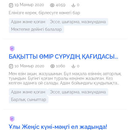
19 Мамыр 2020
4059
0
Елімізге керек, бірлесуге көмегі бар
Адам және қоғам
Эссе, шығарма, мазмұндама
Мектепке дейінгі балалар
БАҚЫТТЫ ӨМІР СҮРУДІҢ ҚАҒИДАСЫ...
10 Мамыр 2020
1060
0
Мен өзім ақын, жазушымын. Бұл мақала өзімнің авторлық
туындым. Бүгінгі қоғам туралы кеңінен жазылған. Кез
келген адамға ой салады. Адам бойындағы құндылықтар
туралы сөз болады.
Адам және қоғам
Эссе, шығарма, мазмұндама
Барлық сыныптар
Ұлы Жеңіс күні-мәңгі ел жадында!