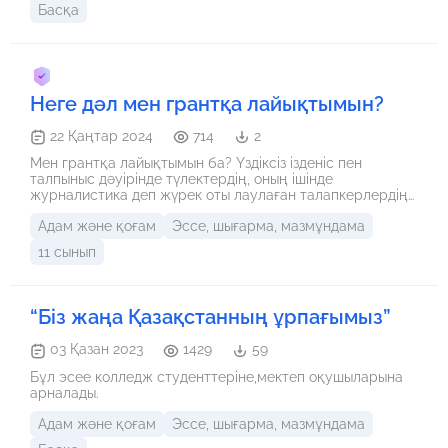
Басқа
Неге дәл мен грантқа лайықтымын?
22 Қаңтар 2024
714
2
Мен грантқа лайықтымын ба? Үздіксіз ізденіс пен
талпыныс дәуірінде түлектердің, оның ішінде
журналистика деп жүрек оты лаулаған талапкерлердің
алатын орны ерекше. Әрбірінің өз бейімі мен қабілетіне
Адам және қоғам
Эссе, шығарма, мазмұндама
сай ерекшелендіретін қасиеттері шексіз. Осынау білім
мен мүмкіндіктер үшін бәсекелестік күшейіп келе жатқан
11 сынып
уақытта көкейімдегі жалғыз сұрақ “Неге дәл мен грантқа
лайықпын?”. Осыған байланысты мен өзімнің гранттық
кандидатурамды және неліктен мемлекеттік марапатқа
лайықты екендігімді баян еткім келеді.
“Біз жаңа Қазақстанның ұрпағымыз”
03 Қазан 2023
1429
59
Бұл эсее колледж студенттеріне,мектеп оқушыларына
арналады.
Адам және қоғам
Эссе, шығарма, мазмұндама