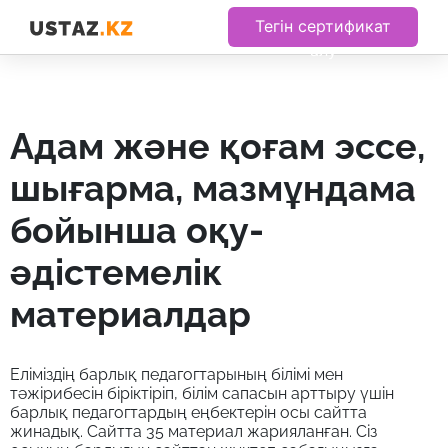
Тегін сертификат
алу
адам және қоғам эссе,
шығарма, мазмұндама
бойынша оқу-
әдістемелік
материалдар
Еліміздің барлық педагогтарының білімі мен
тәжірибесін біріктіріп, білім сапасын арттыру үшін
барлық педагогтардың еңбектерін осы сайтта
жинадық. Сайтта 35 материал жарияланған. Сіз