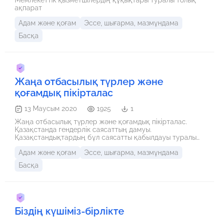
Мемлекеттік қызметшілердің құқықтары туралы толық
ақпарат
Адам және қоғам
Эссе, шығарма, мазмұндама
Басқа
Жаңа отбасылық түрлер және
қоғамдық пікірталас
13 Маусым 2020
1925
1
Жаңа отбасылық түрлер және қоғамдық пікірталас.
Қазақстанда гендерлік саясаттың дамуы.
Қазақстандықтардың бұл саясатты қабылдауы туралы
ақпарат
Адам және қоғам
Эссе, шығарма, мазмұндама
Басқа
Біздің күшіміз-бірлікте