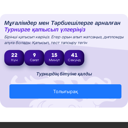
Мұғалімдер мен Тәрбиешілерге арналған
Турнирге қатысып үлгеріңіз
Бірінші қатысып көріңіз. Егер орын алып жатсаңыз, дипломды
алуға болады. Қатысып, тест тапсыру тегін
22
9
15
40
Күн
Сағат
Минут
Секунд
Турнирдің бітуіне қалды
Толығырақ