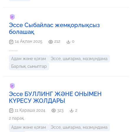
Эссе Сыбайлас жемқорлықсыз
болашақ
14 Ақпан 2025
212
0
..........
Адам және қоғам
Эссе, шығарма, мазмұндама
Барлық сыныптар
Эссе БУЛЛИНГ ЖӘНЕ ОНЫМЕН
КҮРЕСУ ЖОЛДАРЫ
11 Қараша 2024
323
2
2 парақ
Адам және қоғам
Эссе, шығарма, мазмұндама