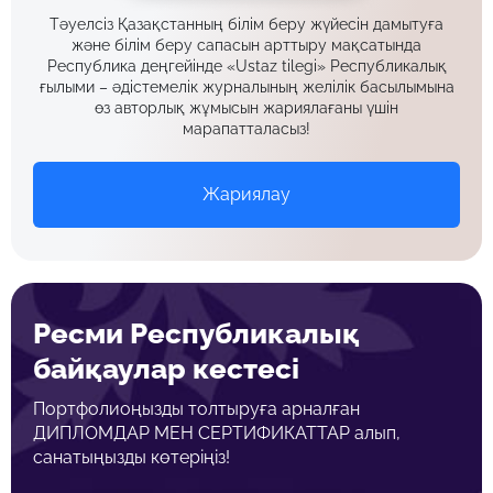
Тәуелсіз Қазақстанның білім беру жүйесін дамытуға
және білім беру сапасын арттыру мақсатында
Республика деңгейінде «Ustaz tilegi» Республикалық
ғылыми – әдістемелік журналының желілік басылымына
өз авторлық жұмысын жариялағаны үшін
марапатталасыз!
Жариялау
Ресми Республикалық
байқаулар кестесі
Портфолиоңызды толтыруға арналған
ДИПЛОМДАР МЕН СЕРТИФИКАТТАР алып,
санатыңызды көтеріңіз!