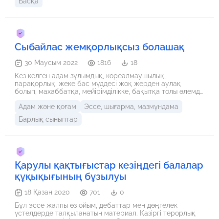
Басқа
Сыбайлас жемқорлықсыз болашақ
30 Маусым 2022
1816
18
Кез келген адам зұлымдық, көреалмаушылық,
парақорлық, жеке бас мүддесі жоқ жерден аулақ
болып, махаббатқа, мейірімділікке, бақытқа толы әлемде
өмір сүргісі келеді. Бірақ, менің ойымша, бүгінде мұндай
Адам және қоғам
Эссе, шығарма, мазмұндама
ой шындыққа жанаспайтын сияқты. Өйткені, қай жерге
көз тастасаң да,барлық жерде жемқорлық бар.
Барлық сыныптар
Неліктен жемқорлықтың біздің өмірімізде өзіндік тарихы
бар және оны жою мүмкін бе?
Қарулы қақтығыстар кезіңдегі балалар
құқықығының бұзылуы
18 Қазан 2020
701
0
Бұл эссе жалпы өз ойым, дебаттар мен дөңгелек
үстелдерде талқыланатын материал. Қазіргі терорлық