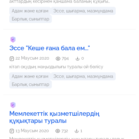
акттардың кесірінен қаншама баланың құқығы
бұзылуда, сондықтан осы проблемаға көңіл бөлінсе
Адам және қоғам
Эссе, шығарма, мазмұндама
деймін
Барлық сыныптар
Эссе "Кеше ғана бала ем..."
22 Маусым 2020
794
0
кітап оқудың маңыздылығы туралы ой бөлісу
Адам және қоғам
Эссе, шығарма, мазмұндама
Барлық сыныптар
Мемлекеттік қызметшілердің
құқықтары туралы
13 Маусым 2020
732
1