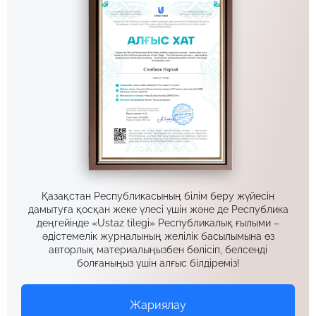
Қазақстан Республикасының білім беру жүйесін
дамытуға қосқан жеке үлесі үшін және де Республика
деңгейінде «Ustaz tilegi» Республикалық ғылыми –
әдістемелік журналының желілік басылымына өз
авторлық материалыңызбен бөлісіп, белсенді
болғаныңыз үшін алғыс білдіреміз!
Жариялау