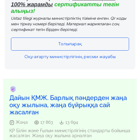
100% жарамды
сертификатты тегін
алыңыз!
Ustaz tilegi журналы министірліктің тізіміне енген. Qr коды
мен тіркеу номері беріледі. Материал жариялаған соң
сертификат тегін бірден беріледі.
Толығырақ
Оқу-ағарту министірлігінің ресми жауабы
Дайын ҚМЖ. Барлық пәндерден жаңа
оқу жылына, жаңа бұйрыққа сай
жасалған
Жаңа
17 863
13 694
ҚР Білім және Ғылым министірлігінің стандарты бойынша
жасалған. Жаңа оқу жылына арналған