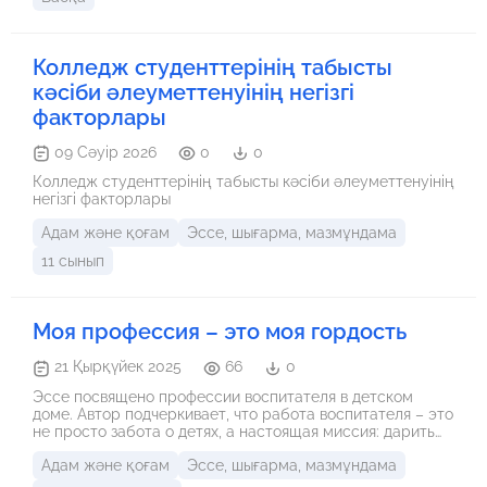
нормаларды сақтау – педагогтің кәсіби мәдениетінің
маңызды көрсеткіші болып табылады.
Колледж студенттерінің табысты
кәсіби әлеуметтенуінің негізгі
факторлары
09 Сәуір 2026
0
0
Колледж студенттерінің табысты кәсіби әлеуметтенуінің
негізгі факторлары
Адам және қоғам
Эссе, шығарма, мазмұндама
11 сынып
Моя профессия – это моя гордость
21 Қырқүйек 2025
66
0
Эссе посвящено профессии воспитателя в детском
доме. Автор подчеркивает, что работа воспитателя – это
не просто забота о детях, а настоящая миссия: дарить
тепло, любовь и внимание тем, кто лишён родительской
Адам және қоғам
Эссе, шығарма, мазмұндама
семьи. В тексте говорится о трудностях сиротства: дети
часто пережили тяжелый опыт и нуждаются не только в