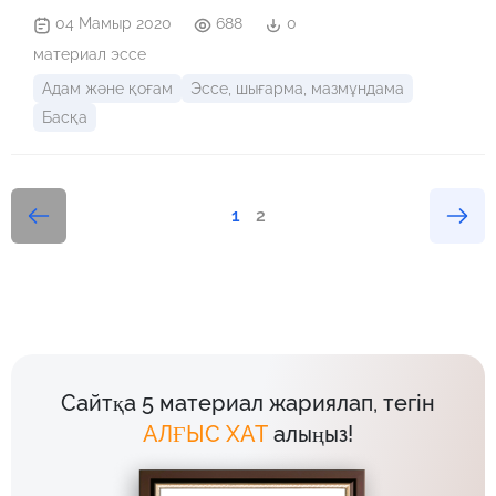
04 Мамыр 2020
688
0
материал эссе
Адам және қоғам
Эссе, шығарма, мазмұндама
Басқа
1
2
Сайтқа 5 материал жариялап, тегін
АЛҒЫС ХАТ
алыңыз!