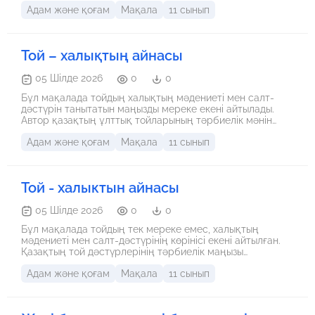
Адам және қоғам
Мақала
11 сынып
қасқыр тек жыртқыш аң емес, еркіндік пен қайсар
рухтың символы
Той – халықтың айнасы
05 Шілде 2026
0
0
Бұл мақалада тойдың халықтың мәдениеті мен салт-
дәстүрін танытатын маңызды мереке екені айтылады.
Автор қазақтың ұлттық тойларының тәрбиелік мәнін
және өзге халықтардың той дәстүрлерінің
Адам және қоғам
Мақала
11 сынып
ерекшеліктерін баяндайды. Негізгі ой – тойдың басты
құндылығы сән-салтанатта емес, ұлттық дәстүрді
сақтап, адамдарды бірлікке, сыйластыққа
тәрбиелеуінде.
Той - халыктын айнасы
05 Шілде 2026
0
0
Бұл мақалада тойдың тек мереке емес, халықтың
мәдениеті мен салт-дәстүрінің көрінісі екені айтылған.
Қазақтың той дәстүрлерінің тәрбиелік маңызы
түсіндіріліп, басқа халықтардың тойларымен
Адам және қоғам
Мақала
11 сынып
салыстырылады. Сонымен қатар қазіргі тойлардың
өзгергені, бірақ оның негізгі мәні – адамдарды
жақындастырып, отбасы құндылықтарын дәріптеу екені
көрсетілген. Автор тойдың сәнінен бұрын тәрбиелік