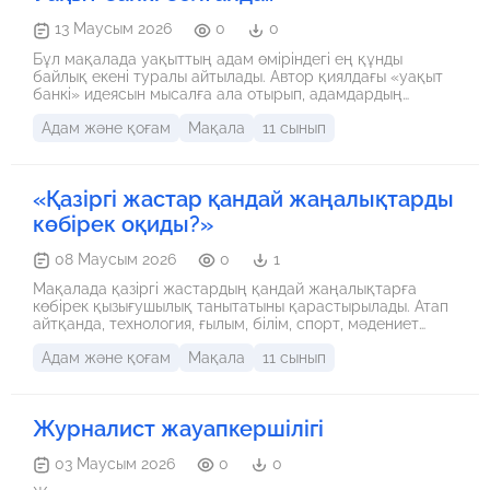
13 Маусым 2026
0
0
Бұл мақалада уақыттың адам өміріндегі ең құнды
байлық екені туралы айтылады. Автор қиялдағы «уақыт
банкі» идеясын мысалға ала отырып, адамдардың
уақытты қалай бағалайтынын көрсетеді. Егер уақытты
Адам және қоғам
Мақала
11 сынып
жинап, жұмсауға болатын болса, әр минуттың қадірі
артып, адамдар өмірін саналырақ өткізер еді деген ой
қозғалады. Сонымен қатар мақалада уақытты тек
үнемдеу емес, оны пайдалы әрі мәнді өткізу маңызды
«Қазіргі жастар қандай жаңалықтарды
екені айтылған. Негізгі идея – адам өміріндегі ең үлкен
байлық ақша емес, уақыт, сондықтан әр сәтті бағалай
көбірек оқиды?»
білу қажет.
08 Маусым 2026
0
1
Мақалада қазіргі жастардың қандай жаңалықтарға
көбірек қызығушылық танытатыны қарастырылады. Атап
айтқанда, технология, ғылым, білім, спорт, мәдениет
және әлеуметтік желілердегі трендтер туралы
Адам және қоғам
Мақала
11 сынып
ақпараттардың жастар арасында кең таралу себептері
талданады. Сонымен қатар жастардың ақпарат тұтыну
ерекшеліктері мен сенімді ақпарат көздерін таңдаудың
маңызы сөз болады.
Журналист жауапкершілігі
03 Маусым 2026
0
0