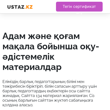
Тегін сертификат
алу
адам және қоғам
мақала бойынша оқу-
әдістемелік
материалдар
Еліміздің барлық педагогтарының білімі мен
тәжірибесін біріктіріп, білім сапасын арттыру үшін
барлық педагогтардың еңбектерін осы сайтта
жинадық. Сайтта 134 материал жарияланған. Сіз
осының барлығын сайттан жүктеп сабағыңызға
қолдана аласыз.