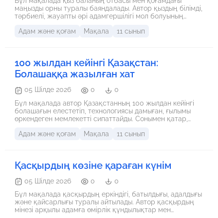
Бұл мақалада қыз баланың отбасы мен қоғамдағы
маңызды орны туралы баяндалады. Автор қыздың білімді,
тәрбиелі, жауапты әрі адамгершілігі мол болуының
маңызын атап өтеді. Сонымен қатар, әрбір қыздың өз
Адам және қоғам
Мақала
11 сынып
арманына ұмтылып, қоғамға пайдасын тигізуі қажет
екені айтылады. Негізгі ой – тәрбиелі, білімді және
парасатты қыз елдің жарқын болашағының кепілі.
100 жылдан кейінгі Қазақстан:
Болашаққа жазылған хат
05 Шілде 2026
0
0
Бұл мақалада автор Қазақстанның 100 жылдан кейінгі
болашағын елестетіп, технологиясы дамыған, ғылымы
өркендеген мемлекетті сипаттайды. Сонымен қатар,
болашақтың бүгінгі жастардың біліміне, еңбегіне және
Адам және қоғам
Мақала
11 сынып
елге деген сүйіспеншілігіне байланысты екені айтылады.
Негізгі ой – жарқын болашақ бүгінгі іс-әрекетіміз бен
еңбегіміздің нәтижесі.
Қасқырдың көзіне қараған күнім
05 Шілде 2026
0
0
Бұл мақалада қасқырдың еркіндігі, батылдығы, адалдығы
және қайсарлығы туралы айтылады. Автор қасқырдың
мінезі арқылы адамға өмірлік құндылықтар мен
табиғаттан алатын сабақтарды көрсетеді. Негізгі ой –