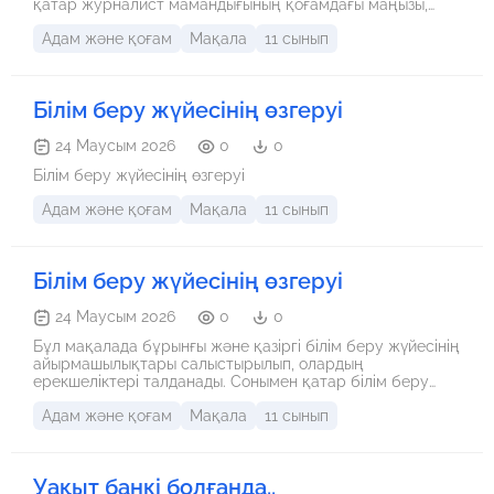
қатар журналист мамандығының қоғамдағы маңызы,
жауапкершілігі және болашақтағы кәсіби мақсаттарым
Адам және қоғам
Мақала
11 сынып
туралы ой-пікірім көркем тілде жеткізілген.
Білім беру жүйесінің өзгеруі
24 Маусым 2026
0
0
Білім беру жүйесінің өзгеруі
Адам және қоғам
Мақала
11 сынып
Білім беру жүйесінің өзгеруі
24 Маусым 2026
0
0
Бұл мақалада бұрынғы және қазіргі білім беру жүйесінің
айырмашылықтары салыстырылып, олардың
ерекшеліктері талданады. Сонымен қатар білім беру
саласының уақыт өте қалай өзгергені, технологияның
Адам және қоғам
Мақала
11 сынып
әсері және қазіргі жүйенің артықшылықтары мен
кемшіліктері қарастырылады.
Уақыт банкі болғанда..