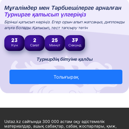
Мұғалімдер мен Тәрбиешілерге арналған
Турнирге қатысып үлгеріңіз
Бірінші қатысып көріңіз. Егер орын алып жатсаңыз, дипломды
алуға болады. Қатысып, тест тапсыру тегін
23
2
25
36
Күн
Сағат
Минут
Секунд
Турнирдің бітуіне қалды
Толығырақ
Ustaz.kz сайтында 300 000 астам оқу әдістемелік
материалдар, ашық сабақтар, сабақ жоспарлары, қмж,