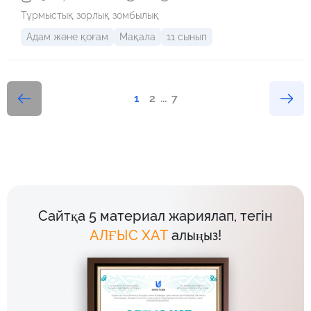
Тұрмыстық зорлық зомбылық
Адам және қоғам
Мақала
11 сынып
1
2
...
7
Сайтқа 5 материал жариялап, тегін
АЛҒЫС ХАТ
алыңыз!