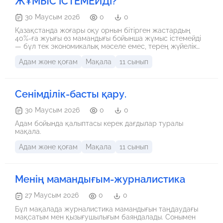
ЖҰМЫС ІСТЕМЕЙДІ?
30 Маусым 2026
0
0
Қазақстанда жоғары оқу орнын бітірген жастардың
40%-ға жуығы өз мамандығы бойынша жұмыс істемейді
— бұл тек экономикалық мәселе емес, терең жүйелік
дағдарыстың көрінісі. Себебі университеттер нарық
Адам және қоғам
Мақала
11 сынып
сұранысынан артта қалып, ескірген теорияны үйретеді,
жас мамандарға төмен жалақы ұсынылады, ал жаңа
буын икемділік пен шығармашылық еркіндікті қалайды.
Сонымен қатар, мектепте кәсіптік бағдар беру жүйесі
Сенімділік-басты қару.
жоқтың қасы. Шешім — білім беру жүйесін нарықпен
байланыстыру, ерте жастан бағдар беру, жұмыс
берушілердің көзқарасын өзгерту және мемлекеттік
30 Маусым 2026
0
0
қолдауды күшейту. Әйтпесе, дипломдар мамандық емес,
Адам бойында қалыптасы керек дағдылар туралы
тек қабырғадағы әдемі қағаз болып қала береді.
мақала.
Адам және қоғам
Мақала
11 сынып
Менің мамандығым-журналистика
27 Маусым 2026
0
0
Бұл мақалада журналистика мамандығын таңдаудағы
мақсатым мен қызығушылығым баяндалады. Сонымен