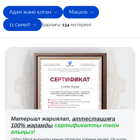
Адам және қоғам
Мақала
11 сынып
Барлығы:
134
материал
Материал жариялап,
аттестацияға
100% жарамды
сертификатты тегін
алыңыз!
Ustaz tilegi журналы министірліктің тізіміне енген. Qr коды