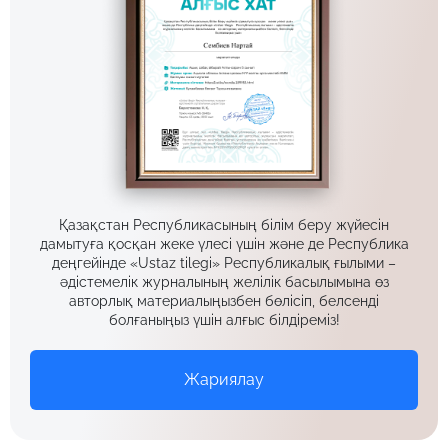
Қазақстан Республикасының білім беру жүйесін
дамытуға қосқан жеке үлесі үшін және де Республика
деңгейінде «Ustaz tilegi» Республикалық ғылыми –
әдістемелік журналының желілік басылымына өз
авторлық материалыңызбен бөлісіп, белсенді
болғаныңыз үшін алғыс білдіреміз!
Жариялау