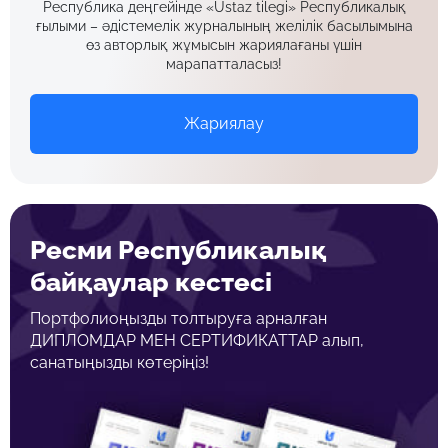
Республика деңгейінде «Ustaz tilegi» Республикалық
ғылыми – әдістемелік журналының желілік басылымына
өз авторлық жұмысын жариялағаны үшін
марапатталасыз!
Жариялау
Ресми Республикалық
байқаулар кестесі
Портфолиоңызды толтыруға арналған
ДИПЛОМДАР МЕН СЕРТИФИКАТТАР алып,
санатыңызды көтеріңіз!