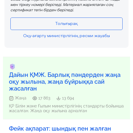
мен тіркеу номері беріледі. Материал жариялаған соң
сертификат тегін бірден беріледі.
Толығырақ
Оқу-ағарту министірлігінің ресми жауабы
Дайын ҚМЖ. Барлық пәндерден жаңа
оқу жылына, жаңа бұйрыққа сай
жасалған
Жаңа
17 863
13 694
ҚР Білім және Ғылым министірлігінің стандарты бойынша
жасалған. Жаңа оқу жылына арналған
Фейк ақпарат: шындық пен жалған