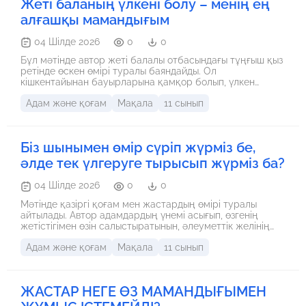
Жеті баланың үлкені болу – менің ең
мәнін сақтаудың маңызын атап өтеді.
алғашқы мамандығым
04 Шілде 2026
0
0
Бұл мәтінде автор жеті балалы отбасындағы тұңғыш қыз
ретінде өскен өмірі туралы баяндайды. Ол
кішкентайынан бауырларына қамқор болып, үлкен
жауапкершілікті сезініп өскенін айтады. Осындай орта
Адам және қоғам
Мақала
11 сынып
оған сабырлылықты, еңбекқорлықты, мейірімділікті және
адамдармен тіл табысуды үйреткен. Автор үшін үлкен
отбасындағы ең басты байлық – бір-біріне деген
сүйіспеншілік пен қолдау. Қорытындысында ол тұңғыш
Біз шынымен өмір сүріп жүрміз бе,
қыз болғанын өміріндегі ең үлкен мақтаныштарының бірі
деп есептейді.
әлде тек үлгеруге тырысып жүрміз ба?
04 Шілде 2026
0
0
Мәтінде қазіргі қоғам мен жастардың өмірі туралы
айтылады. Автор адамдардың үнемі асығып, өзгенің
жетістігімен өзін салыстыратынын, әлеуметтік желінің
шынайы өмірді бұрмалайтынын көрсетеді. Сонымен
Адам және қоғам
Мақала
11 сынып
қатар жастардың мүмкіндігі көп болғанымен, өз
болмысын жоғалтпау керектігін атап өтеді. Автордың
ойынша, қоғамға мейірімділік, қолдау және саналы ойлау
қажет. Қорытындысында әр адам өзгемен емес, кешегі
ЖАСТАР НЕГЕ ӨЗ МАМАНДЫҒЫМЕН
өзімен жарысып, күн сайын жақсырақ болуға ұмтылса,
қоғам да жақсы жаққа өзгереді.