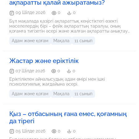
ақпаратты қалай ажыратамыз?
09 Шілде 2026
0
0
Бұл мақалада қазіргі ақпараттық кеңістіктегі өзекті
мәселелердің бірі – фейк ақпараттың таралуы, оның
қоғамға тигізетін әсері және жалған ақпаратты анықтау
жолдары қарастырылады. Сондай-ақ ақпараттық
Адам және қоғам
Мақала
11 сынып
сауаттылықтың маңызы мен әрбір азаматтың ақпаратты
тексерудегі жауапкершілігі туралы сөз болады.
Жастар және еріктілік
07 Шілде 2026
0
0
Еріктілікпен айналысудың адам өмірі мен ішкі
психологиялық жағдайына әсері.
Адам және қоғам
Мақала
11 сынып
Қыз – отбасының ғана емес, қоғамның
да тірегі
05 Шілде 2026
0
0