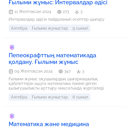
Ғылыми жұмыс: Интервалдар әдісі
11 Желтоқсан 2024
273
3
Интервалдар әдісін пайдаланып есептер шығару
Алгебра
Ғылыми жұмыстар
9 сынып
Пепеокрафттың математикада
қолдану. Ғылыми жұмыс
09 Желтоқсан 2024
347
3
Ғылыми жұмыс оқушылардың шығармашылық
қабілеттерін ашуға математика пәніне деген
қызығушылықты арттыру мақсатында жүргізіледі.
Алгебра
Ғылыми жұмыстар
6 сынып
Математика және медицина