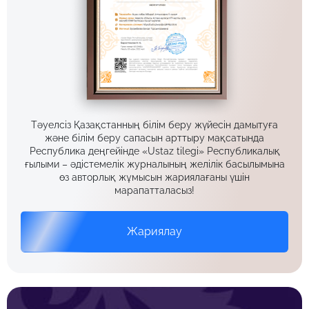
Тәуелсіз Қазақстанның білім беру жүйесін дамытуға
және білім беру сапасын арттыру мақсатында
Республика деңгейінде «Ustaz tilegi» Республикалық
ғылыми – әдістемелік журналының желілік басылымына
өз авторлық жұмысын жариялағаны үшін
марапатталасыз!
Жариялау