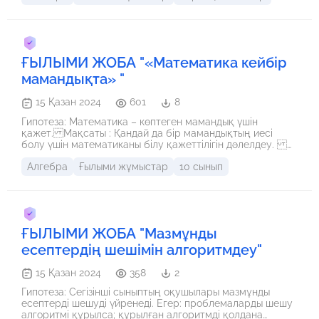
ҒЫЛЫМИ ЖОБА "«Математика кейбір
мамандықта» "
15 Қазан 2024
601
8
Гипотеза: Математика – көптеген мамандық үшін
қажет. Мақсаты : Қандай да бір мамандықтың иесі
болу үшін математиканы білу қажеттілігін дәлелдеу.
Зерттеу нысаны: Мамандықтардағы математика.
Алгебра
Ғылыми жұмыстар
10 сынып
Өзектілігі: Математиканың әрбір мамандықтағы
қажеттілігін зерттеу отырып күнделікті өмірдегі
маңыздылығын көрсету
ҒЫЛЫМИ ЖОБА "Мазмұнды
есептердің шешімін алгоритмдеу"
15 Қазан 2024
358
2
Гипотеза: Сегізінші сыныптың оқушылары мазмұнды
есептерді шешуді үйренеді. Егер: проблемаларды шешу
алгоритмі құрылса; құрылған алгоритмді қолдана