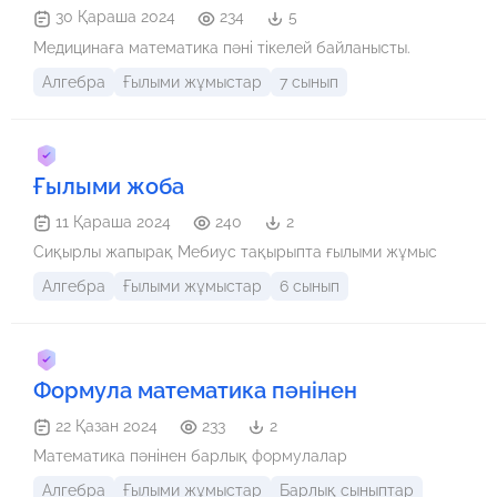
30 Қараша 2024
234
5
Медицинаға математика пәні тікелей байланысты.
Алгебра
Ғылыми жұмыстар
7 сынып
Ғылыми жоба
11 Қараша 2024
240
2
Сиқырлы жапырақ Мебиус тақырыпта ғылыми жұмыс
Алгебра
Ғылыми жұмыстар
6 сынып
Формула математика пәнінен
22 Қазан 2024
233
2
Математика пәнінен барлық формулалар
Алгебра
Ғылыми жұмыстар
Барлық сыныптар