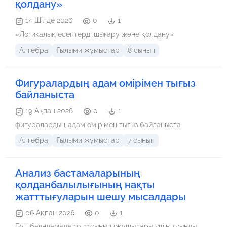
қолдану»
14 Шілде 2026
0
1
«Логикалық есептерді шығару және қолдану»
Алгебра
Ғылыми жұмыстар
8 сынып
Фигуралардың адам өмірімен тығыз
байланыста
19 Ақпан 2026
0
1
фигуралардың адам өмірімен тығыз байланыста
Алгебра
Ғылыми жұмыстар
7 сынып
Анализ бастамаларының
қолданбалылығының нақты
жатттығуларын шешу мысалдары
06 Ақпан 2026
0
1
Бұл баяндамада 10-11сынып оқушылары үшін туынды