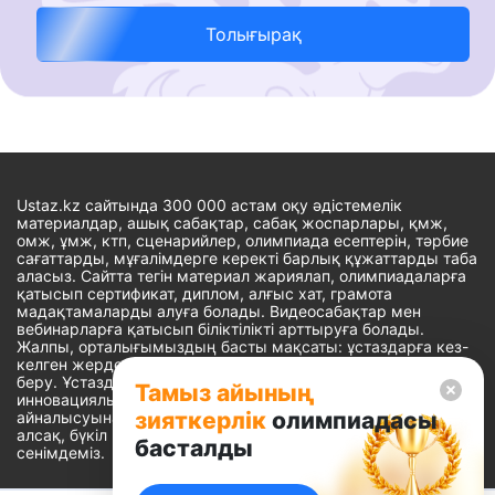
Толығырақ
Ustaz.kz сайтында 300 000 астам оқу әдістемелік
материалдар, ашық сабақтар, сабақ жоспарлары, қмж,
омж, ұмж, ктп, сценарийлер, олимпиада есептерін, тәрбие
сағаттарды, мұғалімдерге керекті барлық құжаттарды таба
аласыз. Сайтта тегін материал жариялап, олимпиадаларға
қатысып сертификат, диплом, алғыс хат, грамота
мадақтамаларды алуға болады. Видеосабақтар мен
вебинарларға қатысып біліктілікті арттыруға болады.
Жалпы, орталығымыздың басты мақсаты: ұстаздарға кез-
келген жерде, кез-келген уақытта білім алуына мүмкіндік
беру. Ұстаздардың барлық өзекті мәселелеріне
Тамыз айының
инновациялық шешім тауып, шығармашылық жұмыспен
зияткерлік
олимпиадасы
айналысуына уақыт сыйлау. «Ұстаздарға сапалы білім бере
алсақ, бүкіл Қазақ еліне білім бере аламыз» - деген
басталды
сенімдеміз.