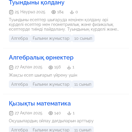
Туындыны қолдану
25 Наурыз 2025
184
0
Туындыны есептер шығаруда кеңінен қолдану әрі
күрделі есептер мен геометриялық және физикалық
есептерде тиімді пайдалану. Туындының күрделі және
қарапайым мысалдарда қолданылытын формулалар
Алгебра
Ғылыми жұмыстар
10 сынып
толық қамтылған.
Алгебралық өрнектер
27 Ақпан 2025
156
1
Жақсы есеп шығарып үйрену үшін
Алгебра
Ғылыми жұмыстар
11 сынып
Қызықты математика
27 Ақпан 2025
140
1
Оқушылардың ойлау дағдыларын арттыру
Алгебра
Ғылыми жұмыстар
11 сынып