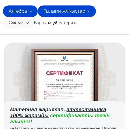
Алгебра
Ғылыми жұмыстар
Сынып
Барлығы:
78
материал
Материал жариялап,
аттестацияға
100% жарамды
сертификатты тегін
алыңыз!
Ustaz tilegi журналы министірліктің тізіміне енген. Qr коды