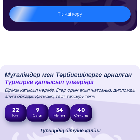
Тізімді көру
Мұғалімдер мен Тәрбиешілерге арналған
Турнирге қатысып үлгеріңіз
Бірінші қатысып көріңіз. Егер орын алып жатсаңыз, дипломды
алуға болады. Қатысып, тест тапсыру тегін
22
9
34
39
Күн
Сағат
Минут
Секунд
Турнирдің бітуіне қалды