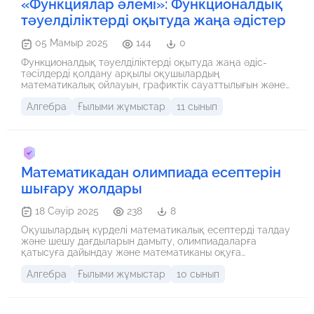
«Функциялар әлемі»: Функционалдық
тәуелділіктерді оқытуда жаңа әдістер
05 Мамыр 2025
144
0
Функционалдық тәуелділіктерді оқытуда жаңа әдіс-
тәсілдерді қолдану арқылы оқушылардың
математикалық ойлауын, графиктік сауаттылығын және
өмірмен байланыстыра отырып қолдану дағдыларын
Алгебра
Ғылыми жұмыстар
11 сынып
дамыту.
Математикадан олимпиада есептерін
шығару жолдары
18 Сәуір 2025
238
8
Оқушылардың күрделі математикалық есептерді талдау
және шешу дағдыларын дамыту, олимпиадаларға
қатысуға дайындау және математиканы оқуға
қызығушылығын арттыру.
Алгебра
Ғылыми жұмыстар
10 сынып