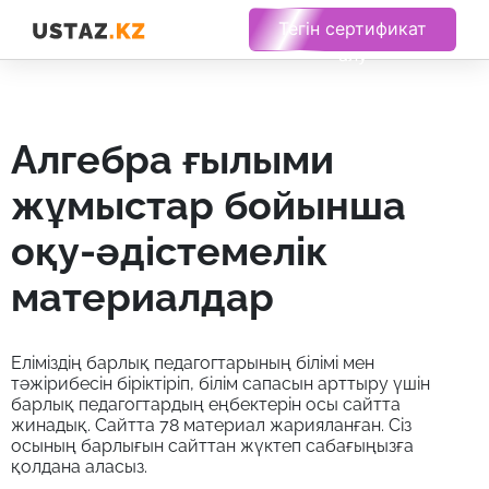
Тегін сертификат
алу
алгебра ғылыми
жұмыстар бойынша
оқу-әдістемелік
материалдар
Еліміздің барлық педагогтарының білімі мен
тәжірибесін біріктіріп, білім сапасын арттыру үшін
барлық педагогтардың еңбектерін осы сайтта
жинадық. Сайтта 78 материал жарияланған. Сіз
осының барлығын сайттан жүктеп сабағыңызға
қолдана аласыз.