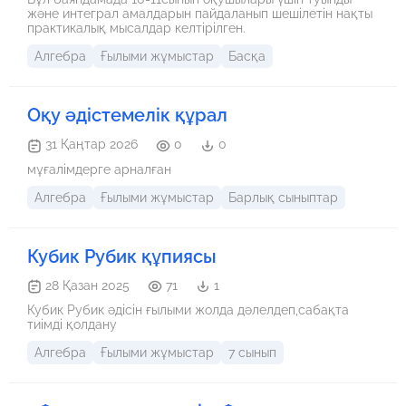
және интеграл амалдарын пайдаланып шешілетін нақты
практикалық мысалдар келтірілген.
Алгебра
Ғылыми жұмыстар
Басқа
Оқу әдістемелік құрал
31 Қаңтар 2026
0
0
мұғалімдерге арналған
Алгебра
Ғылыми жұмыстар
Барлық сыныптар
Кубик Рубик құпиясы
28 Қазан 2025
71
1
Кубик Рубик әдісін ғылыми жолда дәлелдеп,сабақта
тиімді қолдану
Алгебра
Ғылыми жұмыстар
7 сынып