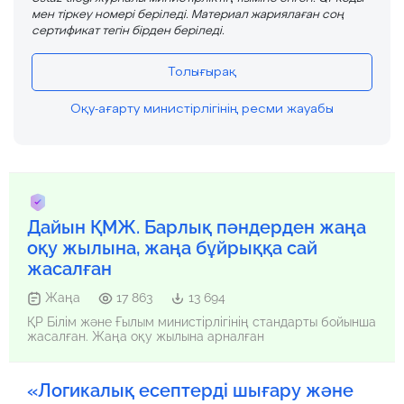
мен тіркеу номері беріледі. Материал жариялаған соң
сертификат тегін бірден беріледі.
Толығырақ
Оқу-ағарту министірлігінің ресми жауабы
Дайын ҚМЖ. Барлық пәндерден жаңа
оқу жылына, жаңа бұйрыққа сай
жасалған
Жаңа
17 863
13 694
ҚР Білім және Ғылым министірлігінің стандарты бойынша
жасалған. Жаңа оқу жылына арналған
«Логикалық есептерді шығару және