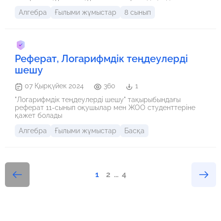
отырып, мазмұнды есептерді шешу үшін қосымша
Алгебра
Ғылыми жұмыстар
8 сынып
сабақтар жоспарланса. мазмұнды есептерді дербес
шешу ұйымдастырылса; материалды меңгеру үшін
бағалау критерийлері әзірленсе.
Реферат, Логарифмдік теңдеулерді
шешу
07 Қырқүйек 2024
360
1
"Логарифмдік теңдеулерді шешу" тақырыбындағы
реферат 11-сынып оқушылар мен ЖОО студенттеріне
қажет болады
Алгебра
Ғылыми жұмыстар
Басқа
1
2
...
4