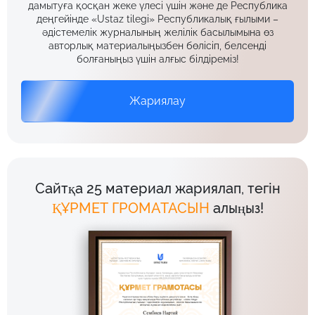
дамытуға қосқан жеке үлесі үшін және де Республика
деңгейінде «Ustaz tilegi» Республикалық ғылыми –
әдістемелік журналының желілік басылымына өз
авторлық материалыңызбен бөлісіп, белсенді
болғаныңыз үшін алғыс білдіреміз!
Жариялау
Сайтқа 25 материал жариялап, тегін
ҚҰРМЕТ ГРОМАТАСЫН
алыңыз!