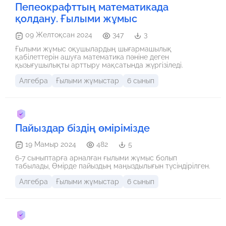
Пепеокрафттың математикада
қолдану. Ғылыми жұмыс
09 Желтоқсан 2024
347
3
Ғылыми жұмыс оқушылардың шығармашылық
қабілеттерін ашуға математика пәніне деген
қызығушылықты арттыру мақсатында жүргізіледі.
Алгебра
Ғылыми жұмыстар
6 сынып
Пайыздар біздің өмірімізде
19 Мамыр 2024
482
5
6-7 сыныптарға арналған ғылыми жұмыс болып
табылады, Өмірде пайыздың маңыздылығын түсіндірілген.
Алгебра
Ғылыми жұмыстар
6 сынып