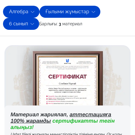
Алгебра
Ғылыми жұмыстар
6 сынып
Барлығы:
3
материал
Материал жариялап,
аттестацияға
100% жарамды
сертификатты тегін
алыңыз!
Ustaz tilegi журналы министірліктің тізіміне енген. Qr коды