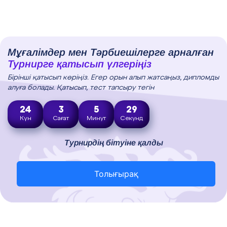
Мұғалімдер мен Тәрбиешілерге арналған
Турнирге қатысып үлгеріңіз
Бірінші қатысып көріңіз. Егер орын алып жатсаңыз, дипломды
алуға болады. Қатысып, тест тапсыру тегін
24
3
5
28
Күн
Сағат
Минут
Секунд
Турнирдің бітуіне қалды
Толығырақ