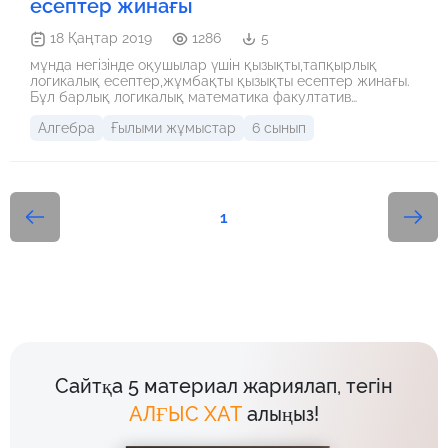
есептер жинағы
18 Қаңтар 2019
1286
5
мұнда негізінде оқушылар үшін қызықты,тапқырлық
логикалық есептер,жұмбақты қызықты есептер жинағы.
Бұл барлық логикалық математика факултатив
сабақтарына қосымша қолайлық туғызады.
Алгебра
Ғылыми жұмыстар
6 сынып
1
Сайтқа 5 материал жариялап, тегін
АЛҒЫС ХАТ
алыңыз!