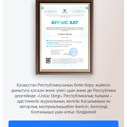
Қазақстан Республикасының білім беру жүйесін
дамытуға қосқан жеке үлесі үшін және де Республика
деңгейінде «Ustaz tilegi» Республикалық ғылыми –
әдістемелік журналының желілік басылымына өз
авторлық материалыңызбен бөлісіп, белсенді
болғаныңыз үшін алғыс білдіреміз!