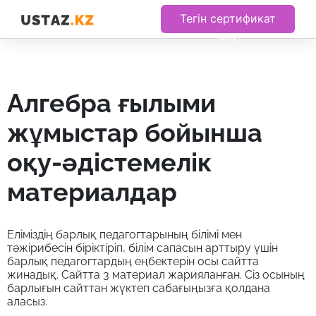
Тегін сертификат
алу
алгебра ғылыми
жұмыстар бойынша
оқу-әдістемелік
материалдар
Еліміздің барлық педагогтарының білімі мен
тәжірибесін біріктіріп, білім сапасын арттыру үшін
барлық педагогтардың еңбектерін осы сайтта
жинадық. Сайтта 3 материал жарияланған. Сіз осының
барлығын сайттан жүктеп сабағыңызға қолдана
аласыз.