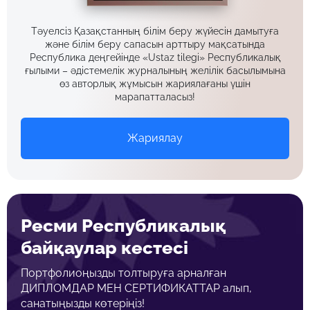
Тәуелсіз Қазақстанның білім беру жүйесін дамытуға
және білім беру сапасын арттыру мақсатында
Республика деңгейінде «Ustaz tilegi» Республикалық
ғылыми – әдістемелік журналының желілік басылымына
өз авторлық жұмысын жариялағаны үшін
марапатталасыз!
Жариялау
Ресми Республикалық
байқаулар кестесі
Портфолиоңызды толтыруға арналған
ДИПЛОМДАР МЕН СЕРТИФИКАТТАР алып,
санатыңызды көтеріңіз!