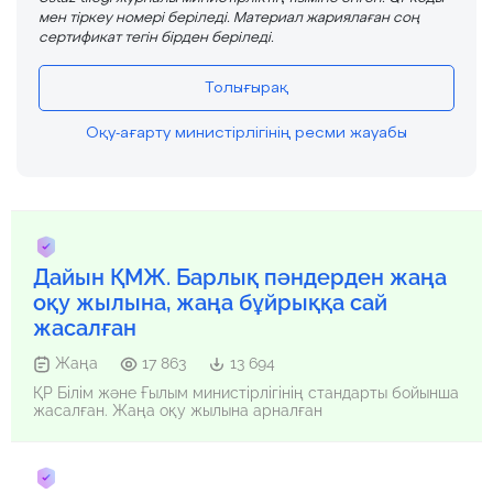
мен тіркеу номері беріледі. Материал жариялаған соң
сертификат тегін бірден беріледі.
Толығырақ
Оқу-ағарту министірлігінің ресми жауабы
Дайын ҚМЖ. Барлық пәндерден жаңа
оқу жылына, жаңа бұйрыққа сай
жасалған
Жаңа
17 863
13 694
ҚР Білім және Ғылым министірлігінің стандарты бойынша
жасалған. Жаңа оқу жылына арналған