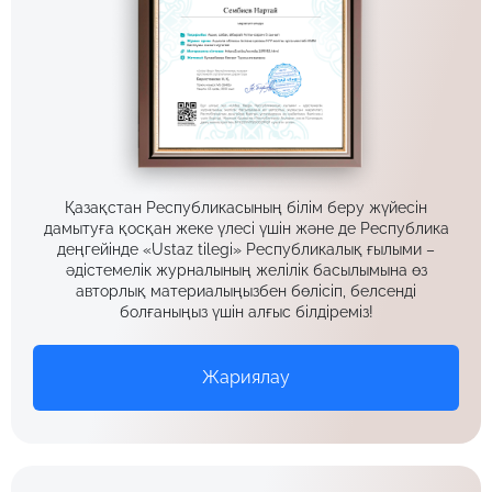
Қазақстан Республикасының білім беру жүйесін
дамытуға қосқан жеке үлесі үшін және де Республика
деңгейінде «Ustaz tilegi» Республикалық ғылыми –
әдістемелік журналының желілік басылымына өз
авторлық материалыңызбен бөлісіп, белсенді
болғаныңыз үшін алғыс білдіреміз!
Жариялау