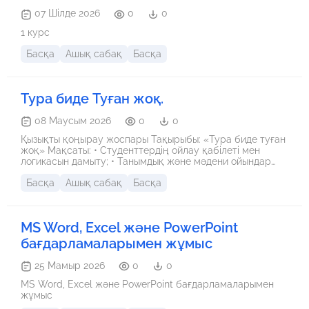
07 Шілде 2026
0
0
1 курс
Басқа
Ашық сабақ
Басқа
Тура биде Туған жоқ.
08 Маусым 2026
0
0
Қызықты қоңырау жоспары Тақырыбы: «Тура биде туған
жоқ» Мақсаты: • Студенттердің ойлау қабілеті мен
логикасын дамыту; • Танымдық және мәдени ойындар
арқылы көңілді әрі қызықты іс-шара өткізу; • Командалық
Басқа
Ашық сабақ
Басқа
жұмыс пен белсенділікке баулу; • Студенттердің әр
елдің мәдениеті мен мақал-мәтелдеріне қызығушылығын
арттыру. Тәрбие сағатының құрылымы І. Ұйымдастыру
кезеңі • Куратор қатысушыларды қарсы алып, қысқаша
MS Word, Excel және PowerPoint
тақырыпты түсіндіреді: – «Бүгінгі қызықты
қоңырауымызда біз әртүрлі ойындар ойнап, елдер мен
бағдарламаларымен жұмыс
мақал-мәтелдер әлеміне саяхат жасаймыз!» ІІ. Кіріспе •
Студенттерге қысқаша ережелер мен ойындардың
25 Мамыр 2026
0
0
мақсаты түсіндіріледі. • Сыйлықтар туралы хабарлау
(шоколад, қалам, стикерлер, кішкене тәттілер). ІІІ. Негізгі
MS Word, Excel және PowerPoint бағдарламаларымен
бөлім 1. Мақал-мәтелдер ойыны • Студенттерге бірнеше
жұмыс
мақал немесе мәтел беріледі. • Мақалдың дұрыс