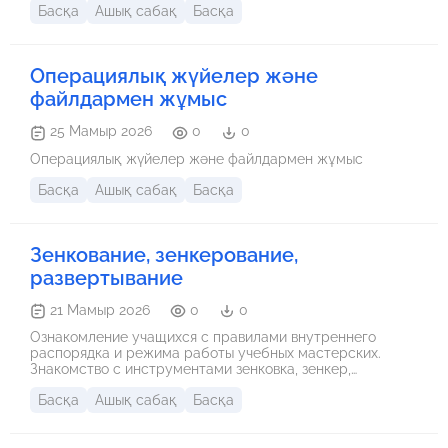
жалғасын табу немесе мақалға мысал келтіру
Басқа
Ашық сабақ
Басқа
тапсырмасы беріледі. • Сыйлық: дұрыс жауап берген
студентке кішкене сыйлық беріледі. Мысал мақалдар: •
«Бірлік – күш.» • «Еңбек түбі – береке.»
Операциялық жүйелер және
файлдармен жұмыс
25 Мамыр 2026
0
0
Операциялық жүйелер және файлдармен жұмыс
Басқа
Ашық сабақ
Басқа
Зенкование, зенкерование,
развертывание
21 Мамыр 2026
0
0
Ознакомление учащихся с правилами внутреннего
распорядка и режима работы учебных мастерских.
Знакомство с инструментами зенковка, зенкер,
развертка на слесарной практике.
Басқа
Ашық сабақ
Басқа