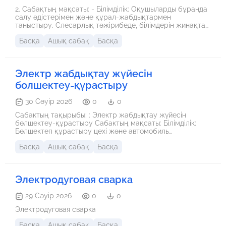
2. Сабақтың мақсаты: - Білімділік: Оқушыларды бұранда
салу әдістерімен және құрал-жабдықтармен
таныстыру. Слесарлық тәжірибеде, білімдерін жинақтау,
қолдану. - Дамытушылық: Бұранда туралы түсінік өз
Басқа
Ашық сабақ
Басқа
бетімен жұмыс істеу дағдыларын дамыту. - Тәрбиелік:
Тәжірибелік сабаққа деген назары мен ынтасын көтеру,
еңбексүйгіштікке тәрбиелеу. 3. Сабақтың жабдықталуы:
Құрал-саймандар және плакаттар.
Электр жабдықтау жүйесін
бөлшектеу-құрастыру
30 Сәуір 2026
0
0
Сабактың тақырыбы: : Электр жабдықтау жүйесін
бөлшектеу-құрастыру Сабактың мақсаты: Білімділік:
Бөлшектеп құрастыру цехі және автомобиль
бөлшектерімен құрал-жабдықтармен таныстыру
Басқа
Ашық сабақ
Басқа
бөлшектеп құрастыру тәжірибесінде білімдерін
жинақтау , қолдану. Дамытушылық: Электр жабдықтау
жүйесін бөлшектеу-құрастыру Тәрбиелік: Тәжірибелік
сабаққа деген назары мен ынтасын көтеру,
Электродуговая сварка
еңбексүйгіштікке тәрбиелеу. Сабақтың типі: Аралас.
29 Сәуір 2026
0
0
Электродуговая сварка
Басқа
Ашық сабақ
Басқа