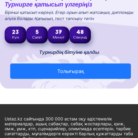
Турнирге қатысып үлгеріңіз
Бірінші қатысып көріңіз. Егер орын алып жатсаңыз, дипломды
алуға болады. Қатысып, тест тапсыру тегін
23
5
37
47
Күн
Сағат
Минут
Секунд
Турнирдің бітуіне қалды
Толығырақ
Ustaz.kz сайтында 300 000 астам оқу әдістемелік
материалдар, ашық сабақтар, сабақ жоспарлары, қмж,
омж, ұмж, ктп, сценарийлер, олимпиада есептерін, тәрбие
сағаттарды, мұғалімдерге керекті барлық құжаттарды таба