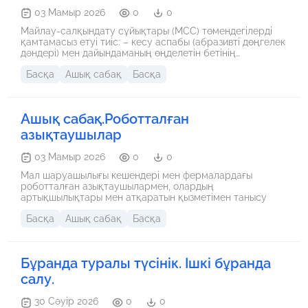
03 Мамыр 2026
0
0
Майлау-салқындату сұйықтары (МСС) төмендегілерді
қамтамасыз етуі тиіс: – кесу аспабы (абразивті дөңгелек
дәндері) мен дайындаманың өңделетін бетінің
арасындағы жанасуға кедергі болатын кесу
Басқа
Ашық сабақ
Басқа
аумағындағы қорғаныш қабыршағының пайда болуын; –
пайда болатын жылудың кесу аумағынан әкетілуін; –
өңдеу қалдықтарын кесу аумағынан әкетуді (әсіресе,
ажарлау кезінде); – Майлау және салқындату үшін іс
Ашық сабақ.Роботталған
жүзінде төмендегілер қолданылады: – антикоррозиялық
және жуу қасиеттерін жоғарылатуға арналған
азықтаушылар
құрамында қышқылды металл тұздарының едәуір үлесі
бар сулы химиялық ерітінділер, мысалы, кальцийленген
03 Мамыр 2026
0
0
сода, калий тұзы, натрий нитриті, тринатрийфосфат,
триэтаноламин және т.б.; – суды эмульсолға қосу
Мал шаруашылығы кешендері мен фермалардағы
арқылы алынатын сулы майлы эмульсиялар,
роботталған азықтаушылармен, олардың
сульфофрезол. Бұлардың ерекшеліктеріне коррозияға
артықшылықтары мен атқаратын қызметімен танысу
орнықтылықты, жоғары жылулық тұрақтылықты және
өңделетін бет сапасының жақсаруын жатқызуға болады
Басқа
Ашық сабақ
Басқа
Бұранда туралы түсінік. Ішкі бұранда
салу.
30 Сәуір 2026
0
0