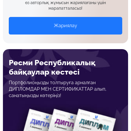
өз авторлық жұмысын жариялағаны үшін
марапатталасыз!
Жариялау
Ресми Республикалық
байқаулар кестесі
Портфолиоңызды толтыруға арналған
ДИПЛОМДАР МЕН СЕРТИФИКАТТАР алып,
санатыңызды көтеріңіз!