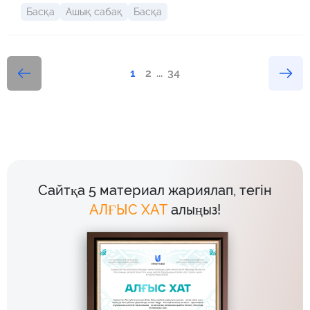
Басқа
Ашық сабақ
Басқа
1
2
...
34
Сайтқа 5 материал жариялап, тегін
АЛҒЫС ХАТ
алыңыз!