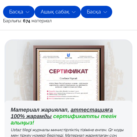
Басқа
Ашық сабақ
Басқа
Барлығы:
674
материал
Материал жариялап,
аттестацияға
100% жарамды
сертификатты тегін
алыңыз!
Ustaz tilegi журналы министірліктің тізіміне енген. Qr коды
мен тіркеу номері беріледі. Материал жариялаған соң