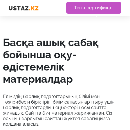
Тегін сертификат
алу
басқа ашық сабақ
бойынша оқу-
әдістемелік
материалдар
Еліміздің барлық педагогтарының білімі мен
тәжірибесін біріктіріп, білім сапасын арттыру үшін
барлық педагогтардың еңбектерін осы сайтта
жинадық. Сайтта 674 материал жарияланған. Сіз
осының барлығын сайттан жүктеп сабағыңызға
қолдана аласыз.