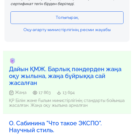
сертификат тегін бірден беріледі.
Толығырақ
Оқу-ағарту министірлігінің ресми жауабы
Дайын ҚМЖ. Барлық пәндерден жаңа
оқу жылына, жаңа бұйрыққа сай
жасалған
Жаңа
17 863
13 694
ҚР Білім және Ғылым министірлігінің стандарты бойынша
жасалған. Жаңа оқу жылына арналған
О. Сабинина "Что такое ЭКСПО".
Научный стиль.