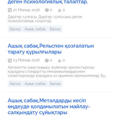
деген психологиялық талаптар.
20 Мамыр 2026
0
0
Дәрігер тұлғасы. Дәрігер тұлғасына деген
психологиялық талаптар.
Басқа
Ашық сабақ
Басқа
Ашық сабақ.Рельспен қозғалатын
тарату құрылғылары
03 Мамыр 2026
0
0
Автоматты азықтандыру жүйелері араластырғыш
қорадағы стандартты механикаландырумен
салыстырғанда қорадағы аз орынмен ерекшеленеді. Бұл
оларды төбесі төмен және азықтандыру алаңдары тар
Басқа
Ашық сабақ
Басқа
ескі ғимараттарда пайдалануға жарамды етеді. Икемді
орнату жаңа ғимараттар мен жөндеу жұмыстарында да
мүмкін. 3-кестеде көрсетілгендей, тар азықтандыру
алаңдарын пайдалануға болады, бұл тиісті шығындарды
Ашық сабақ.Металдарды кесіп
үнемдеуге әкеледі. Бірнеше ғимаратты қосқан кезде,
қыста үздіксіз жұмыс істеуді қамтамасыз ету үшін
өңдеуде қолданылатын майлау-
рельстер мен конвейерлерге қақпақтарды қамтамасыз
салқындату сұйықтары
ету маңызды.