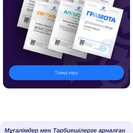
Тізімді көру
Мұғалімдер мен Тәрбиешілерге арналған