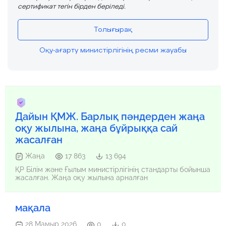
сертификат тегін бірден беріледі.
Толығырақ
Оқу-ағарту министірлігінің ресми жауабы
Дайын ҚМЖ. Барлық пәндерден жаңа
оқу жылына, жаңа бұйрыққа сай
жасалған
Жаңа
17 863
13 694
ҚР Білім және Ғылым министірлігінің стандарты бойынша
жасалған. Жаңа оқу жылына арналған
мақала
28 Мамыр 2026
0
0