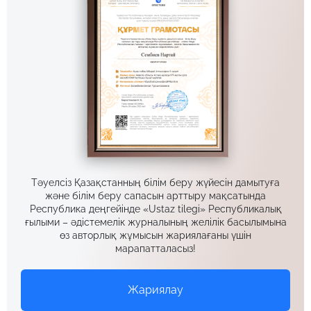
Тәуелсіз Қазақстанның білім беру жүйесін дамытуға
және білім беру сапасын арттыру мақсатында
Республика деңгейінде «Ustaz tilegi» Республикалық
ғылыми – әдістемелік журналының желілік басылымына
өз авторлық жұмысын жариялағаны үшін
марапатталасыз!
Жариялау