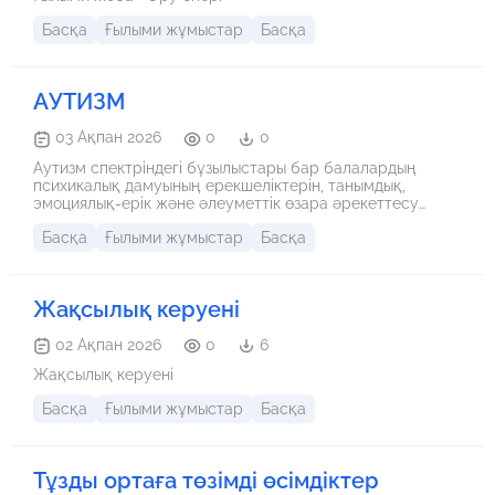
Басқа
Ғылыми жұмыстар
Басқа
АУТИЗМ
03 Ақпан 2026
0
0
Аутизм спектріндегі бұзылыстары бар балалардың
психикалық дамуының ерекшеліктерін, танымдық,
эмоциялық-ерік және әлеуметтік өзара әрекеттесу
деңгейін кешенді түрде анықтау. Осы мақсатқа жету
Басқа
Ғылыми жұмыстар
Басқа
үшін неинструменталдық әдістер (бақылау, әңгімелесу),
инструменталдық диагностикалық әдістемелер,
эксперименттік тәсілдер (ойын, конструирование,
тесттер, сауалнамалар, үлгі бойынша әрекет), сондай-ақ
Жақсылық керуені
аппаратурлық эксперименталдық әдістер арқылы ми
қызметі, вегетативтік және жүрек-қантамыр жүйесінің
күйі, сенсорлық қабылдаудың (көру, есту, тактильді)
02 Ақпан 2026
0
6
кеңістіктік-уақыттық сипаттамаларын зерттеу көзделеді.
Жақсылық керуені
Басқа
Ғылыми жұмыстар
Басқа
Тұзды ортаға төзімді өсімдіктер