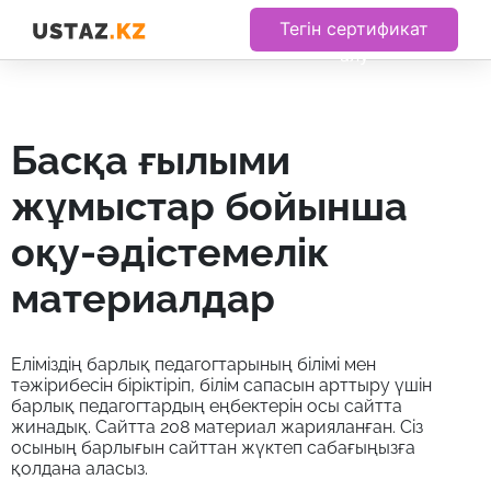
Тегін сертификат
алу
басқа ғылыми
жұмыстар бойынша
оқу-әдістемелік
материалдар
Еліміздің барлық педагогтарының білімі мен
тәжірибесін біріктіріп, білім сапасын арттыру үшін
барлық педагогтардың еңбектерін осы сайтта
жинадық. Сайтта 208 материал жарияланған. Сіз
осының барлығын сайттан жүктеп сабағыңызға
қолдана аласыз.