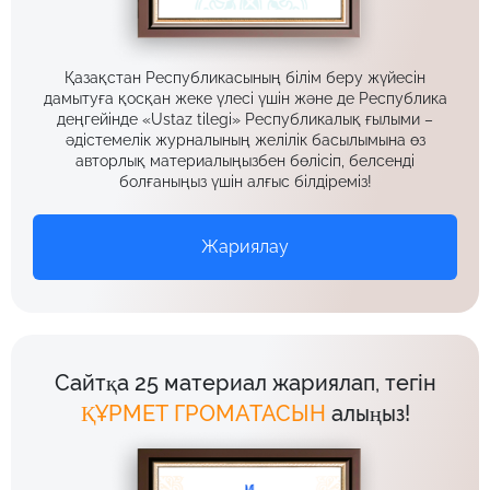
Қазақстан Республикасының білім беру жүйесін
дамытуға қосқан жеке үлесі үшін және де Республика
деңгейінде «Ustaz tilegi» Республикалық ғылыми –
әдістемелік журналының желілік басылымына өз
авторлық материалыңызбен бөлісіп, белсенді
болғаныңыз үшін алғыс білдіреміз!
Жариялау
Сайтқа 25 материал жариялап, тегін
ҚҰРМЕТ ГРОМАТАСЫН
алыңыз!