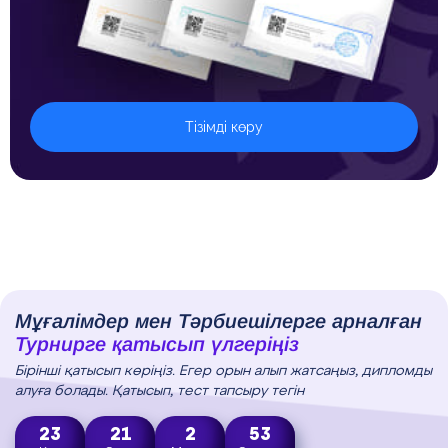
Тізімді көру
Мұғалімдер мен Тәрбиешілерге арналған
Турнирге қатысып үлгеріңіз
Бірінші қатысып көріңіз. Егер орын алып жатсаңыз, дипломды
алуға болады. Қатысып, тест тапсыру тегін
23
21
2
52