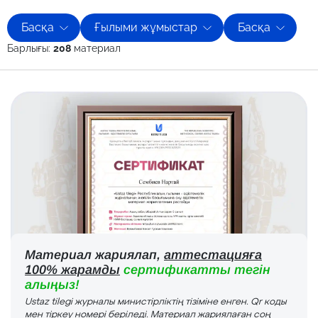
Басқа
Ғылыми жұмыстар
Басқа
Барлығы:
208
материал
Материал жариялап,
аттестацияға
100% жарамды
сертификатты тегін
алыңыз!
Ustaz tilegi журналы министірліктің тізіміне енген. Qr коды
мен тіркеу номері беріледі. Материал жариялаған соң