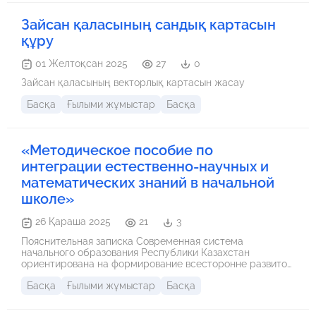
Зайсан қаласының сандық картасын
құру
01 Желтоқсан 2025
27
0
Зайсан қаласының векторлық картасын жасау
Басқа
Ғылыми жұмыстар
Басқа
«Методическое пособие по
интеграции естественно-научных и
математических знаний в начальной
школе»
26 Қараша 2025
21
3
Пояснительная записка Современная система
начального образования Республики Казахстан
ориентирована на формирование всесторонне развитой
личности, способной мыслить критически, применять
Басқа
Ғылыми жұмыстар
Басқа
знания на практике и адаптироваться к быстро
меняющемуся миру. В соответствии с Государственным
общеобязательным стандартом начального образования