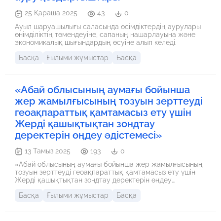
25 Қараша 2025
43
0
Ауыл шаруашылығы саласында өсімдіктердің аурулары
өнімділіктің төмендеуіне, сапаның нашарлауына және
экономикалық шығындардың өсуіне алып келеді.
Басқа
Ғылыми жұмыстар
Басқа
«Абай облысының аумағы бойынша
жер жамылғысының тозуын зерттеуді
геоақпараттық қамтамасыз ету үшін
Жерді қашықтықтан зондтау
деректерін өңдеу әдістемесі»
13 Тамыз 2025
193
0
«Абай облысының аумағы бойынша жер жамылғысының
тозуын зерттеуді геоақпараттық қамтамасыз ету үшін
Жерді қашықтықтан зондтау деректерін өңдеу
әдістемесі» – қазіргі заманғы ғылыми және практикалық
Басқа
Ғылыми жұмыстар
Басқа
талаптарға толықтай жауап береді. Бұл зерттеу
қашықтықтан зондтау арқылы алынған деректерді
өңдеу, талдау және визуализациялау арқылы аумақтық
мониторинг пен жоспарлауға қажетті объективті