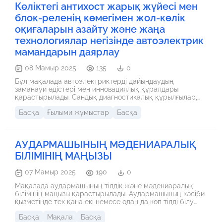
Көліктегі антихост жарық жүйесі мен
ақпаратты қамтамасыз етуге бағытталған.
блок-реленің көмегімен жол-көлік
оқиғаларын азайту және жаңа
технологиялар негізінде автоэлектрик
мамандарын даярлау
08 Мамыр 2025
135
0
Бұл мақалада автоэлектриктерді дайындаудың
заманауи әдістері мен инновациялық құралдары
қарастырылады. Сандық диагностикалық құрылғылар,
электронды басқару жүйелері (ECU, OBD-II),
Басқа
Ғылыми жұмыстар
Басқа
электромобильдермен жұмыс істеу, сондай-ақ AR/VR
технологияларының оқу үдерісіндегі рөлі зерттеледі.
Сонымен қатар, көлік қауіпсіздігін арттыруда антихост
жарығы мен блок-реле жүйелерінің енгізілуі маңызды
АУДАРМАШЫНЫҢ МӘДЕНИАРАЛЫҚ
жаңалық ретінде ұсынылады. Мақала автоэлектрик
мамандығының қазіргі дамуы мен келешегін және білім
БІЛІМІНІҢ МАҢЫЗЫ
беру жүйесіне енгізілетін инновацияларды қарастырады.
07 Мамыр 2025
190
0
Мақалада аудармашының тілдік және мәдениаралық
білімінің маңызы қарастырылады. Аудармашының кәсіби
қызметінде тек қана екі немесе одан да көп тілді білу
жеткіліксіз, ол сондай-ақ мәдениаралық
Басқа
Мақала
Басқа
коммуникацияны терең түсінуі қажет. Тілдік және