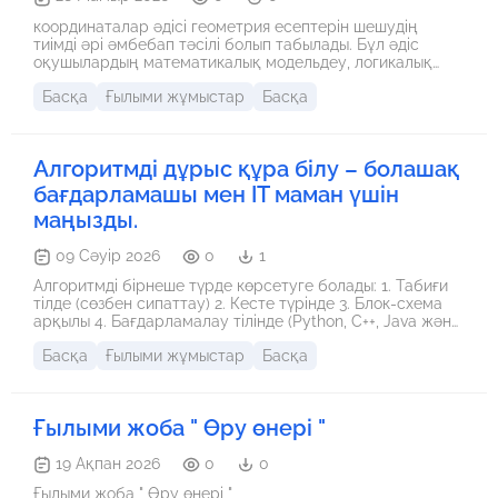
координаталар әдісі геометрия есептерін шешудің
тиімді әрі әмбебап тәсілі болып табылады. Бұл әдіс
оқушылардың математикалық модельдеу, логикалық
пайымдау және аналитикалық ойлау дағдыларын
Басқа
Ғылыми жұмыстар
Басқа
дамытуға ықпал етеді. Сонымен қатар, координаталар
әдісін жүйелі түрде оқыту білім сапасын арттырып,
оқушылардың геометриялық есептерді саналы түрде
шешу қабілетін қалыптастырады
Алгоритмді дұрыс құра білу – болашақ
бағдарламашы мен IT маман үшін
маңызды.
09 Сәуір 2026
0
1
Алгоритмді бірнеше түрде көрсетуге болады: 1. Табиғи
тілде (сөзбен сипаттау) 2. Кесте түрінде 3. Блок-схема
арқылы 4. Бағдарламалау тілінде (Python, C++, Java және
т.б.)
Басқа
Ғылыми жұмыстар
Басқа
Ғылыми жоба " Өру өнері "
19 Ақпан 2026
0
0
Ғылыми жоба " Өру өнері "