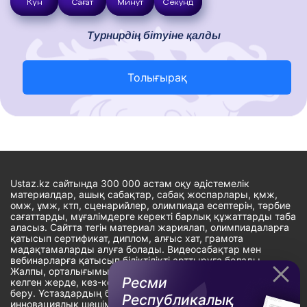
Күн
Сағат
Минут
Секунд
Турнирдің бітуіне қалды
Толығырақ
Ustaz.kz сайтында 300 000 астам оқу әдістемелік
материалдар, ашық сабақтар, сабақ жоспарлары, қмж,
омж, ұмж, ктп, сценарийлер, олимпиада есептерін, тәрбие
сағаттарды, мұғалімдерге керекті барлық құжаттарды таба
аласыз. Сайтта тегін материал жариялап, олимпиадаларға
қатысып сертификат, диплом, алғыс хат, грамота
мадақтамаларды алуға болады. Видеосабақтар мен
вебинарларға қатысып біліктілікті арттыруға болады.
Жалпы, орталығымыздың басты мақсаты: ұстаздарға кез-
Ресми
келген жерде, кез-келген уақытта білім алуына мүмкіндік
беру. Ұстаздардың барлық өзекті мәселелеріне
Республикалық
инновациялық шешім тауып, шығармашылық жұмыспен