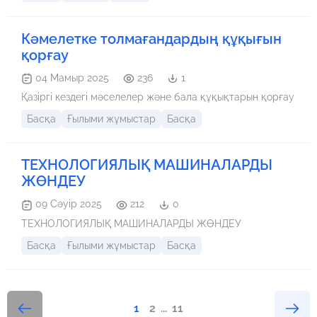
мәдениаралық құзыреттілік аударманың сапасына
тікелей әсер етеді, себебі әрбір тіл белгілі бір мәдени
контексте қолданылады. Мақалада аудармашының
Кәмелетке толмағандардың құқығын
лингвистикалық және мәдени дағдыларының рөлі,
мәдени ерекшеліктерді ескеру қажеттілігі және
қорғау
аударманың сәтті болуына ықпал ететін негізгі
факторлар талқыланады.
04 Мамыр 2025
236
1
Қазіргі кездегі мәселелер және бала құқықтарын қорғау
Басқа
Ғылыми жұмыстар
Басқа
ТЕХНОЛОГИЯЛЫҚ МАШИНАЛАРДЫ
ЖӨНДЕУ
09 Сәуір 2025
212
0
ТЕХНОЛОГИЯЛЫҚ МАШИНАЛАРДЫ ЖӨНДЕУ
Басқа
Ғылыми жұмыстар
Басқа
1
2
...
11