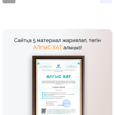
Сайтқа 5 материал жариялап, тегін
АЛҒЫС ХАТ
алыңыз!