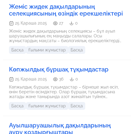
и концепцией обновленного содержания образования,
Жеміс жидек дақылдарының
особое внимание уделяется развитию межпредметных
компетенций, исследовательских умений и
селекциясының өзіндік ерекшеліктері
функциональной грамотности учащихся. Развитие
интегративного подхода в начальном образовании
25 Қараша 2025
27
0
является актуальной задачей современной педагогики
Казахстана. В условиях реализации обновленного
Жеміс жидек дақылдарының селекциясы – бұл ауыл
содержания образования и перехода к 12-летнему
шаруашылығының ең маңызды салалары. Осы
обучению, особое внимание уделяется формированию у
жұмыстардың мақсаты – биологиялық ерекшеліктерді
обучающихся функциональной грамотности,
ескере отырып, климаттық өзгерістерге төзімді, өнімді,
критического мышления, способности к применению
Басқа
Ғылыми жұмыстар
Басқа
сапасы жоғары және ауруларға төзімді жаңа сорттарды
знаний в реальных жизненных ситуациях. Интеграция
шығару болып табылады.
естественно-научных и математических знаний отвечает
современным требованиям к воспитанию и обучен
Көпжылдық бұршақ тұқымдастар
25 Қараша 2025
36
0
Көпжылдық бұршақ тұқымдастар – бірнеше жыл өсіп,
өнім беретін өсімдіктер. Олар бұршақ тұқымдасына
жатады және тамырында азот жинайтын түйнек
бактериялар болады
Басқа
Ғылыми жұмыстар
Басқа
Ауылшаруашылық дақылдарының
ауру қоздырғыштары