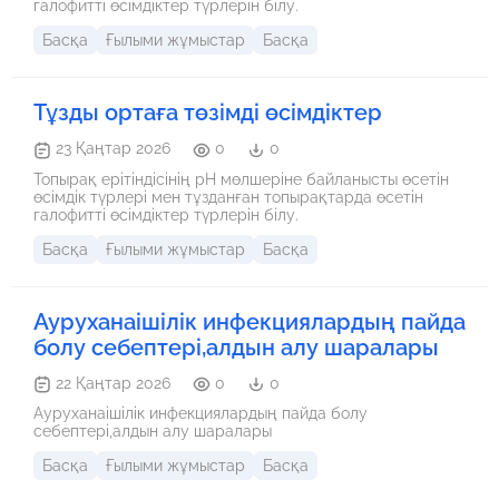
галофитті өсімдіктер түрлерін білу.
Басқа
Ғылыми жұмыстар
Басқа
Тұзды ортаға төзімді өсімдіктер
23 Қаңтар 2026
0
0
Топырақ ерітіндісінің рН мөлшеріне байланысты өсетін
өсімдік түрлері мен тұзданған топырақтарда өсетін
галофитті өсімдіктер түрлерін білу.
Басқа
Ғылыми жұмыстар
Басқа
Ауруханаішілік инфекциялардың пайда
болу себептері,алдын алу шаралары
22 Қаңтар 2026
0
0
Ауруханаішілік инфекциялардың пайда болу
себептері,алдын алу шаралары
Басқа
Ғылыми жұмыстар
Басқа