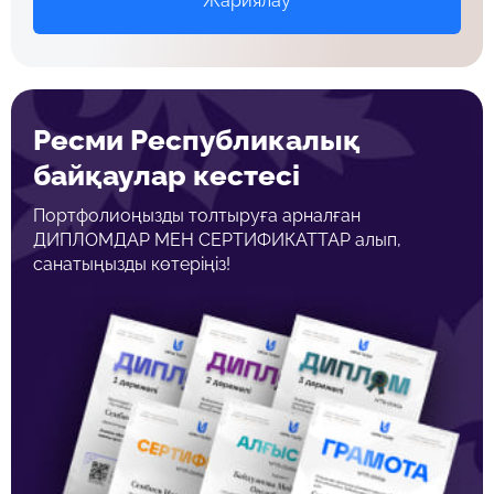
Жариялау
Ресми Республикалық
байқаулар кестесі
Портфолиоңызды толтыруға арналған
ДИПЛОМДАР МЕН СЕРТИФИКАТТАР алып,
санатыңызды көтеріңіз!