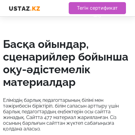
Тегін сертификат
алу
басқа ойындар,
сценарийлер бойынша
оқу-әдістемелік
материалдар
Еліміздің барлық педагогтарының білімі мен
тәжірибесін біріктіріп, білім сапасын арттыру үшін
барлық педагогтардың еңбектерін осы сайтта
жинадық. Сайтта 477 материал жарияланған. Сіз
осының барлығын сайттан жүктеп сабағыңызға
қолдана аласыз.