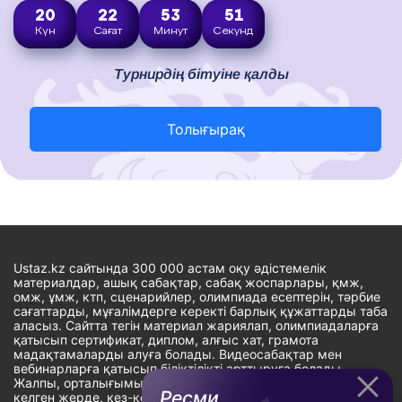
20
22
53
50
Күн
Сағат
Минут
Секунд
Турнирдің бітуіне қалды
Толығырақ
Ustaz.kz сайтында 300 000 астам оқу әдістемелік
материалдар, ашық сабақтар, сабақ жоспарлары, қмж,
омж, ұмж, ктп, сценарийлер, олимпиада есептерін, тәрбие
сағаттарды, мұғалімдерге керекті барлық құжаттарды таба
аласыз. Сайтта тегін материал жариялап, олимпиадаларға
қатысып сертификат, диплом, алғыс хат, грамота
мадақтамаларды алуға болады. Видеосабақтар мен
вебинарларға қатысып біліктілікті арттыруға болады.
Жалпы, орталығымыздың басты мақсаты: ұстаздарға кез-
Ресми
келген жерде, кез-келген уақытта білім алуына мүмкіндік