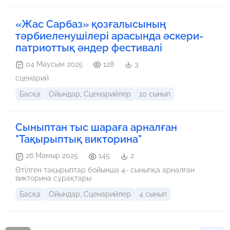
«Жас Сарбаз» қозғалысының
тәрбиеленушілері арасында әскери-
патриоттық әндер фестивалі
04 Маусым 2025
128
3
сценарий
Басқа
Ойындар, Сценарийлер
10 сынып
Сыныптан тыс шараға арналған
"Тақырыптық викторина"
26 Мамыр 2025
145
2
Өтілген тақырыптар бойынша 4- сыныпқа арналған
викторина сұрақтары
Басқа
Ойындар, Сценарийлер
4 сынып