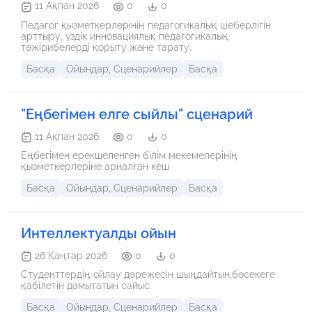
11 Ақпан 2026
0
0
Педагог қызметкерлерінің педагогикалық шеберлігін
арттыру, үздік инновациялық педагогикалық
тәжірибелерді қорыту және тарату.
Басқа
Ойындар, Сценарийлер
Басқа
"Еңбегімен елге сыйлы" сценарий
11 Ақпан 2026
0
0
Еңбегімен ерекшеленген білім мекемелерінің
қызметкерлеріне арналған кеш
Басқа
Ойындар, Сценарийлер
Басқа
Интеллектуалды ойын
26 Қаңтар 2026
0
0
Студенттердің ойлау дәрежесін шыңдайтын,бәсекеге
қабілетін дамытатын сайыс.
Басқа
Ойындар, Сценарийлер
Басқа