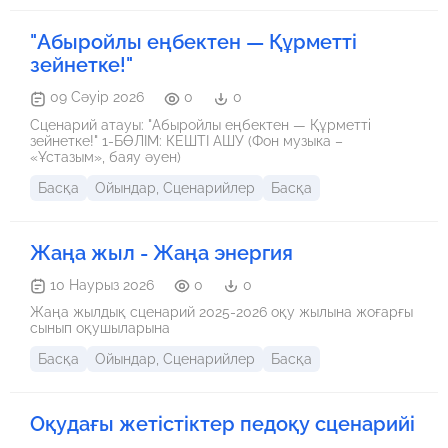
"Абыройлы еңбектен — Құрметті
зейнетке!"
09 Сәуір 2026
0
0
Сценарий атауы: "Абыройлы еңбектен — Құрметті
зейнетке!" 1-БӨЛІМ: КЕШТІ АШУ (Фон музыка –
«Ұстазым», баяу әуен)
Басқа
Ойындар, Сценарийлер
Басқа
Жаңа жыл - Жаңа энергия
10 Наурыз 2026
0
0
Жаңа жылдық сценарий 2025-2026 оқу жылына жоғарғы
сынып оқушыларына
Басқа
Ойындар, Сценарийлер
Басқа
Оқудағы жетістіктер педоқу сценарийі