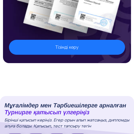
Тізімді көру
Мұғалімдер мен Тәрбиешілерге арналған
Турнирге қатысып үлгеріңіз
Бірінші қатысып көріңіз. Егер орын алып жатсаңыз, дипломды
алуға болады. Қатысып, тест тапсыру тегін