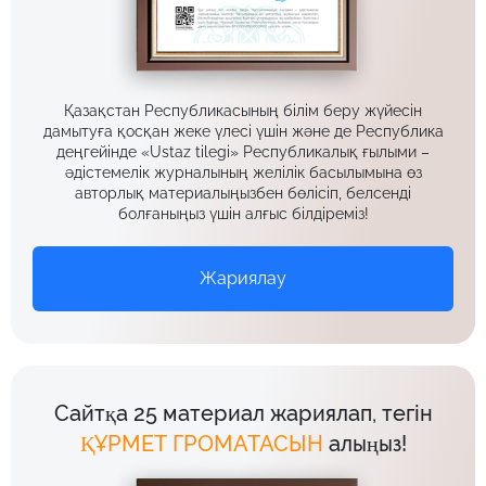
Қазақстан Республикасының білім беру жүйесін
дамытуға қосқан жеке үлесі үшін және де Республика
деңгейінде «Ustaz tilegi» Республикалық ғылыми –
әдістемелік журналының желілік басылымына өз
авторлық материалыңызбен бөлісіп, белсенді
болғаныңыз үшін алғыс білдіреміз!
Жариялау
Сайтқа 25 материал жариялап, тегін
ҚҰРМЕТ ГРОМАТАСЫН
алыңыз!