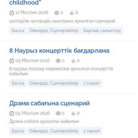
childhood"
11 Маусым 2026
0
0
үштілділік лагерьдің ашылуына арналған сценарий
Басқа
Ойындар, Сценарийлер
Барлық сыныптар
8 Наурыз концерттік бағдарлама
05 Маусым 2026
0
0
8 наурыз Аналар мерекесіне арналған концерттік
қойылым
Басқа
Ойындар, Сценарийлер
1 сынып
Драма сабағына сценарий
05 Маусым 2026
0
0
Драма сабаға арналған қойылым
Басқа
Ойындар, Сценарийлер
2 сынып