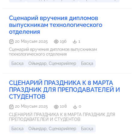
сыңғырлаған алғашқы қоңырау үнімен, ұстаз бен
шәкірттің жүздескен қуанышты кездесу сәтімен
байланыстырамыз. Жаңа оқу жылының басталуымен
бірге келетін – ең мәртебелі мерекелердің бірі –
Сценарий вручения дипломов
Мұғалімдер
выпускникам технологического
отделения
20 Маусым 2025
196
1
Сценарий вручения дипломов выпускникам
технологического отделения
Басқа
Ойындар, Сценарийлер
Басқа
СЦЕНАРИЙ ПРАЗДНИКА К 8 МАРТА
ПРАЗДНИК ДЛЯ ПРЕПОДАВАТЕЛЕЙ И
СТУДЕНТОВ
20 Маусым 2025
108
0
СЦЕНАРИЙ ПРАЗДНИКА К 8 МАРТА ПРАЗДНИК ДЛЯ
ПРЕПОДАВАТЕЛЕЙ И СТУДЕНТОВ
Басқа
Ойындар, Сценарийлер
Басқа