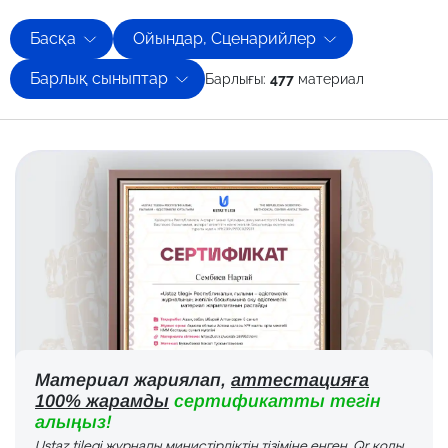
Басқа
Ойындар, Сценарийлер
Барлық сыныптар
Барлығы:
477
материал
Материал жариялап,
аттестацияға
100% жарамды
сертификатты тегін
алыңыз!
Ustaz tilegi журналы министірліктің тізіміне енген. Qr коды