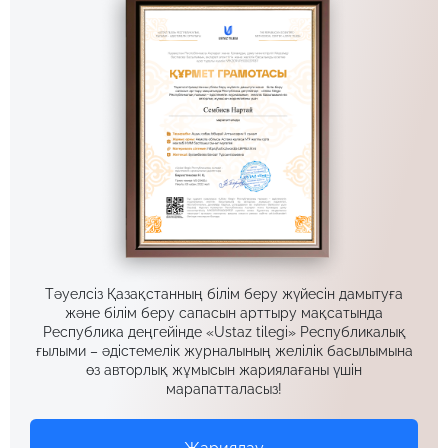
Тәуелсіз Қазақстанның білім беру жүйесін дамытуға
және білім беру сапасын арттыру мақсатында
Республика деңгейінде «Ustaz tilegi» Республикалық
ғылыми – әдістемелік журналының желілік басылымына
өз авторлық жұмысын жариялағаны үшін
марапатталасыз!