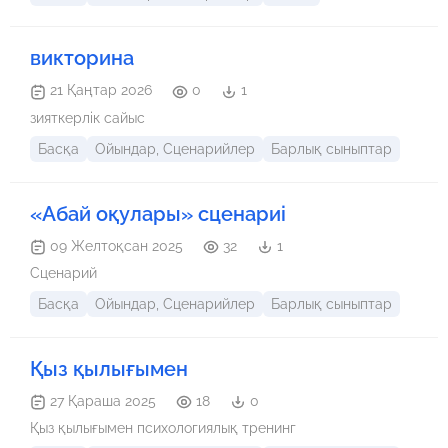
викторина
21 Қаңтар 2026
0
1
зияткерлік сайыс
Басқа
Ойындар, Сценарийлер
Барлық сыныптар
«Абай оқулары» сценариі
09 Желтоқсан 2025
32
1
Сценарий
Басқа
Ойындар, Сценарийлер
Барлық сыныптар
Қыз қылығымен
27 Қараша 2025
18
0
Қыз қылығымен психологиялық тренинг