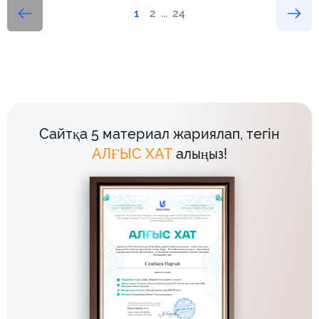
1
2
...
24
Сайтқа 5 материал жариялап, тегін
АЛҒЫС ХАТ
алыңыз!