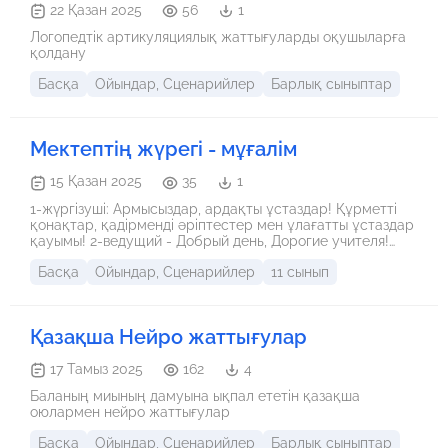
22 Қазан 2025
56
1
Логопедтік артикуляциялық жаттығуларды оқушыларға
қолдану
Басқа
Ойындар, Сценарийлер
Барлық сыныптар
Мектептің жүрегі - мұғалім
15 Қазан 2025
35
1
1-жүргізуші: Армысыздар, ардақты ұстаздар! Құрметті
қонақтар, қадірменді әріптестер мен ұлағатты ұстаздар
қауымы! 2-ведущий - Добрый день, Дорогие учителя!
Уважаемые гости! 3-ведущий Нам не сдержать волнения
Басқа
Ойындар, Сценарийлер
11 сынып
и радости, Слушай нас, Родина! Слушай, Земля! Наше
приветствие! Здравствуйте! Здравствуйте, дорогие
учителя! 1-жүргізуші: Бүгін – жүрек пен мейірімге, білім
мен парасатқа толы ең қасиетті мерекелердің бірі –
Қазақша Нейро жаттығулар
Ұстаздар күні! Бүгін – адам баласына өмірдің мәнін
ұқтырып, жақсылық пен ізгілікке жетелейтін ұлы
тұлғалар – ұстаздар қауымының мерейлі күні! 4-
17 Тамыз 2025
162
4
жүргізуші: Қадірлі ұстаздар қауымы! Төл мерекелеріңіз
Баланың миының дамуына ықпал ететін қазақша
құтты болсын! Жадырап өткен жаздың соңын ала Алтын
оюлармен нейро жаттығулар
күз де есік қақты. Табиғаттың ең көркем, ең шуақты осы
мезгілін – біз әрдайым мектептегі сағынысты сәттермен,
Басқа
Ойындар, Сценарийлер
Барлық сыныптар