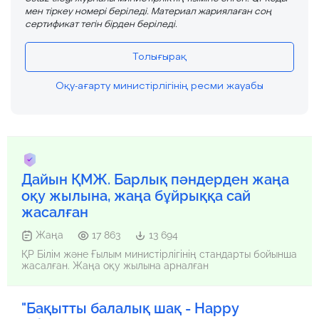
мен тіркеу номері беріледі. Материал жариялаған соң
сертификат тегін бірден беріледі.
Толығырақ
Оқу-ағарту министірлігінің ресми жауабы
Дайын ҚМЖ. Барлық пәндерден жаңа
оқу жылына, жаңа бұйрыққа сай
жасалған
Жаңа
17 863
13 694
ҚР Білім және Ғылым министірлігінің стандарты бойынша
жасалған. Жаңа оқу жылына арналған
"Бақытты балалық шақ - Happy