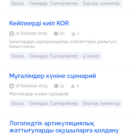
Басқа
Ойындар, Сценарийлер
Барлық сыныптар
Кейіпкерді киіп KOR
21 Қараша 2025
50
1
Балалардың шығармашылық қабілеттерін дамытуға
бағытталған
Басқа
Ойындар, Сценарийлер
5 сынып
Мұғалімдер күніне сценарий
18 Қараша 2025
32
0
Мұғалімдер күніне сценарий
Басқа
Ойындар, Сценарийлер
Барлық сыныптар
Логопедтік артикуляциялық
жаттығуларды оқушыларға қолдану