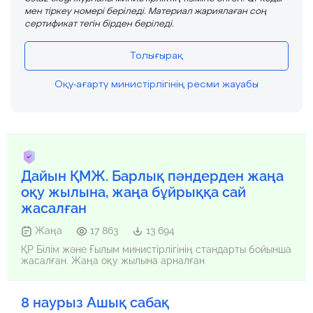
мен тіркеу номері беріледі. Материал жариялаған соң
сертификат тегін бірден беріледі.
Толығырақ
Оқу-ағарту министірлігінің ресми жауабы
Дайын ҚМЖ. Барлық пәндерден жаңа
оқу жылына, жаңа бұйрыққа сай
жасалған
Жаңа
17 863
13 694
ҚР Білім және Ғылым министірлігінің стандарты бойынша
жасалған. Жаңа оқу жылына арналған
8 наурыз Ашық сабақ