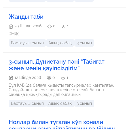
Жанды таби
29 Шілде 2026
0
1
ҚМЖ
Бастауыш сынып
Ашық сабақ
3 сынып
3-сынып. Дүниетану пәні “Табиғат
және менің қауіпсіздігім”
12 Шілде 2026
0
1
Бұл ҚМЖда балаға қызықты тапсырмалар қамтылған.
Сондай-ақ жас ерекшеліктеріне өте сай, баланы
сабаққа қызықтырады деп ойлаймын.
Бастауыш сынып
Ашық сабақ
3 сынып
Ноллар билан тугаган кўп хонали
сонларни ёзма кўпайтириш ва бўлиш