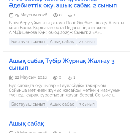
Әдебиеттік оқу, ашық сабақ. 2 сынып
25 Маусым 2026
0
1
Білім беру ұйымының атауы Пәні: Әдебиеттік оқу Алматы
кітап Бөлім: Қоршаған орта Педагогтің аты-жөні:
А.М.Дишенова Күні: 06.04.2025ж Сынып: 2 «А»
Қатысушылар саны: Қатыспағандар саны: Сабақтың
Бастауыш сынып
Ашық сабақ
2 сынып
тақырыбы: №88 сабақ. Табиғат құбылысы Оқу
бағдарламасына сәйкес оқыту мақсаты: 2.1.1.1 -
шығарманың мазмұны бойынша сұрақтарға жауап беру
2.2.2.1-мұғалім көмегімен қарапайым және нақтылау
Ашық сабақ Түбір Жұрнақ Жалғау 3
сұрақтарын қою және оның жауабын шығармадан таба
білу Сабақтың мақсаты шығарманың мазмұны бойынша
сынып
сұрақтарға жауап беру мұғалім көмегімен қарапайым
және нақтылау сұрақтарын қою және оның жауабын
22 Маусым 2026
0
1
шығармадан таба білу Құндылықтар: Сәуір айы:
ЕҢБЕКҚОРЛЫҚ ЖӘНЕ КӘСІБИ БІЛІКТІЛІК Сабақ
Бұл сабақта оқушылар «Тәуелсіздік» тақырыбы
құндылығы: ТӘУЕЛСІЗДІК ЖӘНЕ ОТАНШЫЛДЫҚ Апта
бойынша мәтінмен жұмыс жасайды, мәтіннің мазмұнын
дәйексөзі:
түсінеді, сұрақ құрастырып жауап береді. Сонымен
қатар түбір, жұрнақ, жалғау туралы білімдерін бекітіп,
Бастауыш сынып
Ашық сабақ
3 сынып
сөздердің құрылымын талдайды. Топтық жұмыстар
арқылы оқушылардың сыни ойлау, талдау, пікір айту
және бірлесіп жұмыс істеу дағдылары дамытылады.
Оқушыға пайдасы: * Тәуелсіздіктің маңызын түсінеді; *
Ашық сабақ
Мәтін бойынша өз ойын еркін жеткізеді; * Сұрақ
құрастырып, нақты жауап беруге үйренеді; * Сөздік қоры
мен сауаттылығы артады; * Топпен жұмыс жасау және
18 Маусым 2026
0
0