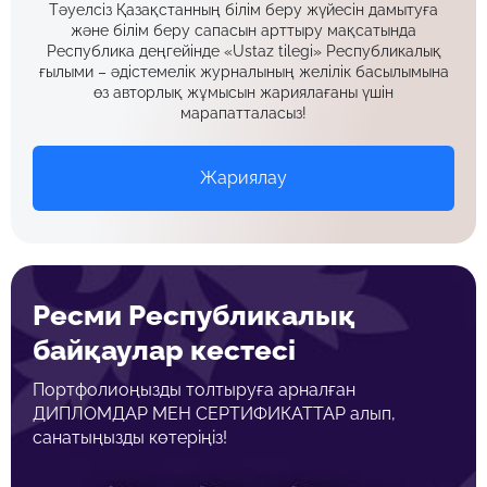
Тәуелсіз Қазақстанның білім беру жүйесін дамытуға
және білім беру сапасын арттыру мақсатында
Республика деңгейінде «Ustaz tilegi» Республикалық
ғылыми – әдістемелік журналының желілік басылымына
өз авторлық жұмысын жариялағаны үшін
марапатталасыз!
Жариялау
Ресми Республикалық
байқаулар кестесі
Портфолиоңызды толтыруға арналған
ДИПЛОМДАР МЕН СЕРТИФИКАТТАР алып,
санатыңызды көтеріңіз!