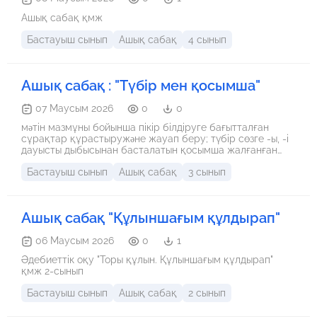
Ашық сабақ қмж
Бастауыш сынып
Ашық сабақ
4 сынып
Ашық сабақ : "Түбір мен қосымша"
07 Маусым 2026
0
0
мəтін мазмұны бойынша пікір білдіруге бағытталған
сұрақтар құрастыружəне жауап беру; түбір сөзге -ы, -і
дауысты дыбысынан басталатын қосымша жалғанған
кездегі түбірдің өзгерісін сақтап жазу
Бастауыш сынып
Ашық сабақ
3 сынып
Ашық сабақ "Құлыншағым құлдырап"
06 Маусым 2026
0
1
Әдебиеттік оқу "Торы құлын. Құлыншағым құлдырап"
қмж 2-сынып
Бастауыш сынып
Ашық сабақ
2 сынып