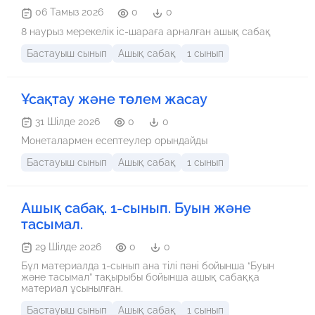
06 Тамыз 2026
0
0
8 наурыз мерекелік іс-шараға арналған ашық сабақ
Бастауыш сынып
Ашық сабақ
1 сынып
Ұсақтау және төлем жасау
31 Шілде 2026
0
0
Монеталармен есептеулер орындайды
Бастауыш сынып
Ашық сабақ
1 сынып
Ашық сабақ. 1-сынып. Буын және
тасымал.
29 Шілде 2026
0
0
Бұл материалда 1-сынып ана тілі пәні бойынша “Буын
және тасымал” тақырыбы бойынша ашық сабаққа
материал ұсынылған.
Бастауыш сынып
Ашық сабақ
1 сынып