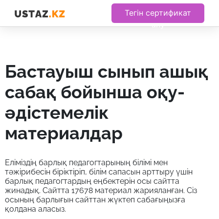
Тегін сертификат
алу
бастауыш сынып ашық
сабақ бойынша оқу-
әдістемелік
материалдар
Еліміздің барлық педагогтарының білімі мен
тәжірибесін біріктіріп, білім сапасын арттыру үшін
барлық педагогтардың еңбектерін осы сайтта
жинадық. Сайтта 17678 материал жарияланған. Сіз
осының барлығын сайттан жүктеп сабағыңызға
қолдана аласыз.