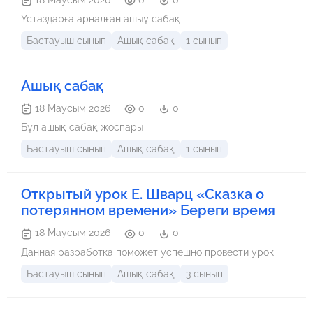
қарым-қатынас жасау дағдылары қалыптасады; *
Ұстаздарға арналған ашыұ сабақ
Шығармашылық және сыни ойлау қабілеттері дамиды
Бастауыш сынып
Ашық сабақ
1 сынып
Ашық сабақ
18 Маусым 2026
0
0
Бұл ашық сабақ жоспары
Бастауыш сынып
Ашық сабақ
1 сынып
Открытый урок Е. Шварц «Сказка о
потерянном времени» Береги время
18 Маусым 2026
0
0
Данная разработка поможет успешно провести урок
Бастауыш сынып
Ашық сабақ
3 сынып