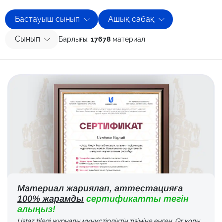
Бастауыш сынып
Ашық сабақ
Сынып
Барлығы:
17678
материал
Материал жариялап,
аттестацияға
100% жарамды
сертификатты тегін
алыңыз!
Ustaz tilegi журналы министірліктің тізіміне енген. Qr коды