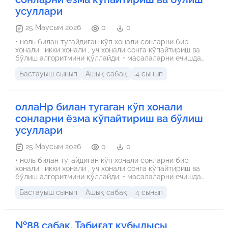
усуллари
25 Маусым 2026
0
0
• ноль билан тугайдиган кўп хонали сонларни бир
хонали , икки хонали , уч хонали сонга кўпайтириш ва
бўлиш алгоритмини қўллайди; • масалаларни ечишда
унумдорликка кетган вакт, бажарилган иш, фойдали
Бастауыш сынып
Ашық сабақ
4 сынып
эканини тушуниш, юзи ва массаси, тезлик, масофаси,
ваыт катталикларининг ўзаро бир-бирига
фойдалалигини тушунади.
оллаНр билан тугаган кўп хонали
сонларни ёзма кўпайтириш ва бўлиш
усуллари
25 Маусым 2026
0
0
• ноль билан тугайдиган кўп хонали сонларни бир
хонали , икки хонали , уч хонали сонга кўпайтириш ва
бўлиш алгоритмини қўллайди; • масалаларни ечишда
унумдорликка кетган вакт, бажарилган иш, фойдали
Бастауыш сынып
Ашық сабақ
4 сынып
эканини тушуниш, юзи ва массаси, тезлик, масофаси,
ваыт катталикларининг ўзаро бир-бирига
фойдалалигини тушунади.
№88 сабақ. Табиғат құбылысы