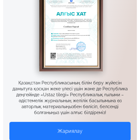
Қазақстан Республикасының білім беру жүйесін
дамытуға қосқан жеке үлесі үшін және де Республика
деңгейінде «Ustaz tilegi» Республикалық ғылыми –
әдістемелік журналының желілік басылымына өз
авторлық материалыңызбен бөлісіп, белсенді
болғаныңыз үшін алғыс білдіреміз!
Жариялау