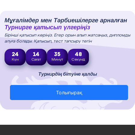
Мұғалімдер мен Тәрбиешілерге арналған
Турнирге қатысып үлгеріңіз
Бірінші қатысып көріңіз. Егер орын алып жатсаңыз, дипломды
алуға болады. Қатысып, тест тапсыру тегін
24
14
35
47
Күн
Сағат
Минут
Секунд
Турнирдің бітуіне қалды
Толығырақ