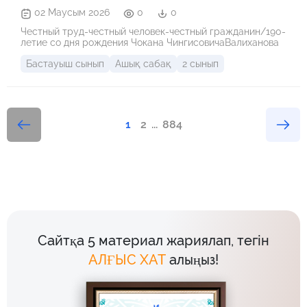
02 Маусым 2026
0
0
Честный труд-честный человек-честный гражданин/190-
летие со дня рождения Чокана ЧингисовичаВалиханова
Бастауыш сынып
Ашық сабақ
2 сынып
1
2
...
884
Сайтқа 5 материал жариялап, тегін
АЛҒЫС ХАТ
алыңыз!