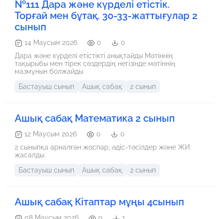
№111 Дара және күрделі етістік.
Торғай мен бұтақ. 30-33-жаттығулар 2
сынып
14 Маусым 2026
0
0
Дара және күрделі етістікті анықтайды Мәтіннің
тақырыбы мен тірек сөздердің негізінде мәтіннің
мазмұнын болжайды
Бастауыш сынып
Ашық сабақ
2 сынып
Ашық сабақ Математика 2 сынып
12 Маусым 2026
0
0
2 сыныпқа арналған жоспар, әдіс-тәсілдер және ЖИ
жасалды.
Бастауыш сынып
Ашық сабақ
2 сынып
Ашық сабақ Кітаптар мұңы 4сынып
08 Маусым 2026
0
1