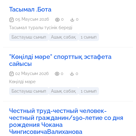
Тасымал .Бота
05 Маусым 2026
0
0
Тасымал туралы түсінік береді
Бастауыш сынып
Ашық сабақ
1 сынып
"Көңілді мәре" спорттық эстафета
сайысы
02 Маусым 2026
0
0
Көңілді мәре
Бастауыш сынып
Ашық сабақ
1 сынып
Честный труд-честный человек-
честный гражданин/190-летие со дня
рождения Чокана
ЧингисовичаВалиханова