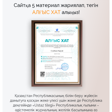
Сайтқа 5 материал жариялап, тегін
АЛҒЫС ХАТ
алыңыз!
Қазақстан Республикасының білім беру жүйесін
дамытуға қосқан жеке үлесі үшін және де Республика
деңгейінде «Ustaz tilegi» Республикалық ғылыми –
әдістемелік журналының желілік басылымына өз