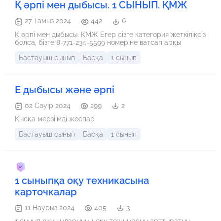
Қ әрпі мен дыбысы. 1 СЫНЫП. ҚМЖ
27 Тамыз 2024
442
6
Қ әрпі мен дыбысы. ҚМЖ Егер сізге категория жеткіліксіз
болса, бізге 8-771-234-5599 номеріне ватсап арқы
Бастауыш сынып
Басқа
1 сынып
Е дыбысы және әрпі
02 Сәуір 2024
299
2
Қысқа мерзіімді жоспар
Бастауыш сынып
Басқа
1 сынып
1 сыныпқа оқу техникасына
карточкалар
11 Наурыз 2024
405
3