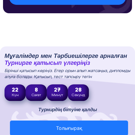
Мұғалімдер мен Тәрбиешілерге арналған
Турнирге қатысып үлгеріңіз
Бірінші қатысып көріңіз. Егер орын алып жатсаңыз, дипломды
алуға болады. Қатысып, тест тапсыру тегін
22
8
27
27
Күн
Сағат
Минут
Секунд
Турнирдің бітуіне қалды
Толығырақ