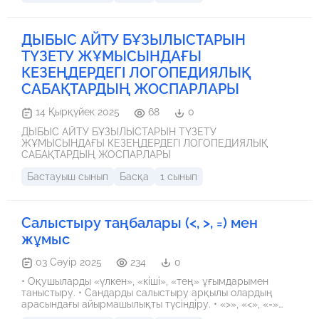
ДЫБЫС АЙТУ БҰЗЫЛЫСТАРЫН
ТҮЗЕТУ ЖҰМЫСЫНДАҒЫ
КЕЗЕҢДЕРДЕГІ ЛОГОПЕДИЯЛЫҚ
САБАҚТАРДЫҢ ЖОСПАРЛАРЫ
14 Қырқүйек 2025
68
0
ДЫБЫС АЙТУ БҰЗЫЛЫСТАРЫН ТҮЗЕТУ
ЖҰМЫСЫНДАҒЫ КЕЗЕҢДЕРДЕГІ ЛОГОПЕДИЯЛЫҚ
САБАҚТАРДЫҢ ЖОСПАРЛАРЫ
Бастауыш сынып
Басқа
1 сынып
Салыстыру таңбалары (<, >, =) мен
жұмыс
03 Сәуір 2025
234
0
• Оқушыларды «үлкен», «кіші», «тең» ұғымдарымен
таныстыру. • Сандарды салыстыру арқылы олардың
арасындағы айырмашылықты түсіндіру. • «>», «<», «=»
таңбаларын дұрыс қолдануға үйрету. • Логикалық ойлау