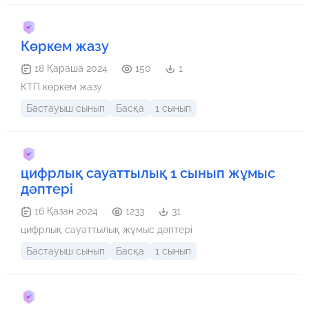
Көркем жазу
18 Қараша 2024
150
1
КТП көркем жазу
Бастауыш сынып
Басқа
1 сынып
цифрлық сауаттылық 1 сынып жұмыс
дәптері
16 Қазан 2024
1233
31
цифрлық сауаттылық жұмыс дәптері
Бастауыш сынып
Басқа
1 сынып