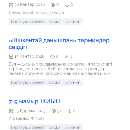
26 Қаңтар 2026
0
0
Дауысты дыбыссыз дыбыста
Бастауыш сынып
Басқа
1 сынып
«Кішкентай данышпан» терминдер
сөздігі
15 Қаңтар 2026
0
1
Бұл — 1-сынып оқушыларына арналған интерактивті
терминдер жинағы. Көбіне логикалық терминдер
(анализ, аргумент, классификация) балаларға қиын
көрінеді. Бұл кітапшаның басты мақсаты — күрделі
Бастауыш сынып
Басқа
1 сынып
ұғымдарды бала тілінде, қарапайым мысалдармен және
ойын түрінде түсіндіру.
7-9 мамыр ЖИЫН
25 Қараша 2025
57
0
7-9 мамыр ЖИЫН
Бастауыш сынып
Басқа
1 сынып