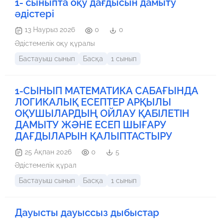
1- сыныпта оқу дағдысын дамыту
әдістері
13 Наурыз 2026
0
0
Әдістемелік оқу құралы
Бастауыш сынып
Басқа
1 сынып
1-СЫНЫП МАТЕМАТИКА САБАҒЫНДА
ЛОГИКАЛЫҚ ЕСЕПТЕР АРҚЫЛЫ
ОҚУШЫЛАРДЫҢ ОЙЛАУ ҚАБІЛЕТІН
ДАМЫТУ ЖӘНЕ ЕСЕП ШЫҒАРУ
ДАҒДЫЛАРЫН ҚАЛЫПТАСТЫРУ
25 Ақпан 2026
0
5
Әдістемелік құрал
Бастауыш сынып
Басқа
1 сынып
Дауысты дауыссыз дыбыстар