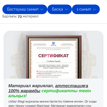
Бастауыш сынып
Басқа
1 сынып
Барлығы:
73
материал
Материал жариялап,
аттестацияға
100% жарамды
сертификатты тегін
алыңыз!
Ustaz tilegi журналы министірліктің тізіміне енген. Qr коды
мен тіркеу номері беріледі. Материал жариялаған соң