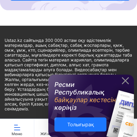
Ustaz.kz сайтында 300 000 астам оқу әдістемелік
материалдар, ашық сабақтар, сабақ жоспарлары, қмж,
омж, ұмж, ктп, сценарийлер, олимпиада есептерін, тәрбие
сағаттарды, мұғалімдерге керекті барлық құжаттарды таба
аласыз. Сайтта тегін материал жариялап, олимпиадаларға
қатысып сертификат, диплом, алғыс хат, грамота
мадақтамаларды алуға болады. Видеосабақтар мен
вебинарларға қатысып біліктілікті арттыруға болады.
Жалпы, орталығымыздың басты мақсаты: ұстаздарға кез-
Ресми
келген жерде, кез-келген уақытта білім алуына мүмкіндік
беру. Ұстаздардың барлық өзекті мәселелеріне
Республикалық
инновациялық шешім тауып, шығармашылық жұмыспен
байқаулар кестесін
айналысуына уақыт сыйлау. «Ұстаздарға сапалы білім бере
алсақ, бүкіл Қазақ еліне білім бере аламыз» - деген
көріңіз
сенімдеміз.
Толығырақ
Сайт Peaksoft веб-студиясында жасалған - Peaksoft.kz
Меню
ЖИ көмекші
Ойындар
Дайын ҚМЖ