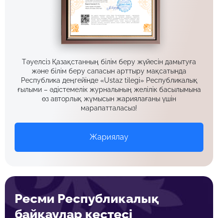
Тәуелсіз Қазақстанның білім беру жүйесін дамытуға
және білім беру сапасын арттыру мақсатында
Республика деңгейінде «Ustaz tilegi» Республикалық
ғылыми – әдістемелік журналының желілік басылымына
өз авторлық жұмысын жариялағаны үшін
марапатталасыз!
Жариялау
Ресми Республикалық
байқаулар кестесі