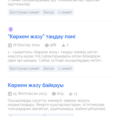
1 сынып оқушыларының оқу техникасын арттыратын
карточкалар
Бастауыш сынып
Басқа
1 сынып
"Көркем жазу" таңдау пәні
16 Қаңтар 2024
968
7
1 - сыныптағы «Көркем жазу» таңдау пәнінің негізгі
мақсаты қазақ тілі сабақтарындағы алған білімдерін
одан әрі шыңдау. Сабақ үстінде оқушылардың негізгі
білім, білік дағдыларын қалыптастыру болса, ауызша
Бастауыш сынып
Басқа
1 сынып
айтқандарын дәптерге каллиграфия ережелерін сақтап
жазу қиын да, маңызды да қағидалардың бірі болып
табылады.
Көркем жазу байқауы
25 Желтоқсан 2023
609
13
Оқушыларды сауатты, мәнерлі, көркем жазуға
машықтандыру. Өнерге құштарлықтарын, эстетикалық
талғамдарын нығайтып, ұқыптылыққа, еңбексүйгіштікке
баулиды.