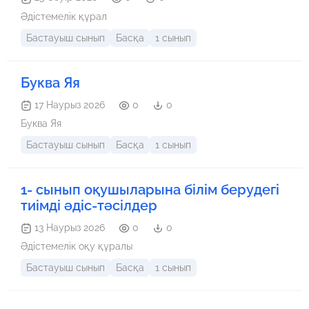
Әдістемелік құрал
Бастауыш сынып
Басқа
1 сынып
Буква Яя
17 Наурыз 2026
0
0
Буква Яя
Бастауыш сынып
Басқа
1 сынып
1- сынып оқушыларына білім берудегі
тиімді әдіс-тәсілдер
13 Наурыз 2026
0
0
Әдістемелік оқу құралы
Бастауыш сынып
Басқа
1 сынып