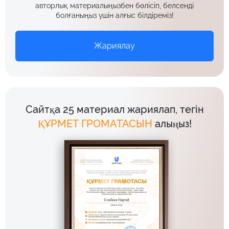
авторлық материалыңызбен бөлісіп, белсенді
болғаныңыз үшін алғыс білдіреміз!
Жариялау
Сайтқа 25 материал жариялап, тегін
ҚҰРМЕТ ГРОМАТАСЫН
алыңыз!