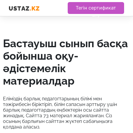
Тегін сертификат
алу
бастауыш сынып басқа
бойынша оқу-
әдістемелік
материалдар
Еліміздің барлық педагогтарының білімі мен
тәжірибесін біріктіріп, білім сапасын арттыру үшін
барлық педагогтардың еңбектерін осы сайтта
жинадық. Сайтта 73 материал жарияланған. Сіз
осының барлығын сайттан жүктеп сабағыңызға
қолдана аласыз.