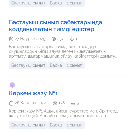
Бастауыш сынып
Басқа
1 сынып
қабілетін дамыту. • Күнделікті өмірде сандарды
салыстыру дағдыларын қолдануға бағыттау.
Бастауыш сынып сабақтарында
қолданылатын тиімді әдістер
27 Наурыз 2025
237
11
Бастауыш сыныптарда тиімді әдіс-тәсілдер
оқушылардың білім алуға деген қызығушылығын
арттыру, шығармашылық ойлау қабілеттерін дамыту
және оқу процесін жеңіл әрі қызықты ету мақсатында
Бастауыш сынып
Басқа
1 сынып
қолданылады. Бұл әдіс-тәсілдер білімнің мазмұнын
терең меңгеруге, танымдық белсенділігін арттыруға
және жеке тұлғаның дамуында маңызды рөл атқарады.
Көркем жазу №1
26 Қараша 2024
178
5
Көркем жазу №1 Ашық айқын суреттерімен. Әріптерді
жазу өте оңай. Арнайы сызықтарымен жасалған.
Бастауыш сынып
Басқа
1 сынып