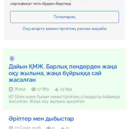
сертификат тегін бірден беріледі.
Толығырақ
Оқу-ағарту министірлігінің ресми жауабы
Дайын ҚМЖ. Барлық пәндерден жаңа
оқу жылына, жаңа бұйрыққа сай
жасалған
Жаңа
17 863
13 694
ҚР Білім және Ғылым министірлігінің стандарты бойынша
жасалған. Жаңа оқу жылына арналған
Әріптер мен дыбыстар
23 Сәуір 2026
0
0