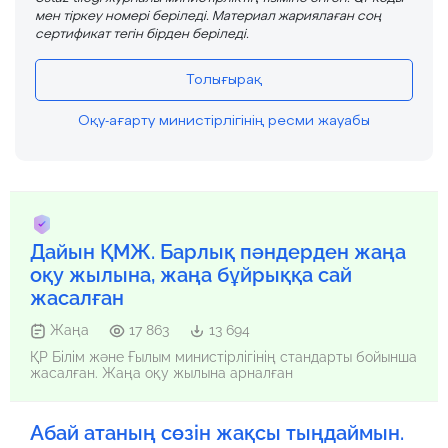
мен тіркеу номері беріледі. Материал жариялаған соң
сертификат тегін бірден беріледі.
Толығырақ
Оқу-ағарту министірлігінің ресми жауабы
Дайын ҚМЖ. Барлық пәндерден жаңа
оқу жылына, жаңа бұйрыққа сай
жасалған
Жаңа
17 863
13 694
ҚР Білім және Ғылым министірлігінің стандарты бойынша
жасалған. Жаңа оқу жылына арналған
Абай атаның сөзін жақсы тыңдаймын.