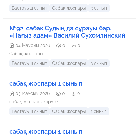
Бастауыш сынып
Сабақ жоспары
3 сынып
№92-сабақ.Судың да сұрауы бар.
«Нағыз адам» Василий Сухомлинский
04 Маусым 2026
0
0
Сабақ жоспары
Бастауыш сынып
Сабақ жоспары
3 сынып
сабақ жоспары 1 сынып
03 Маусым 2026
0
0
сабақ жоспары көруге
Бастауыш сынып
Сабақ жоспары
1 сынып
сабақ жоспары 1 сынып