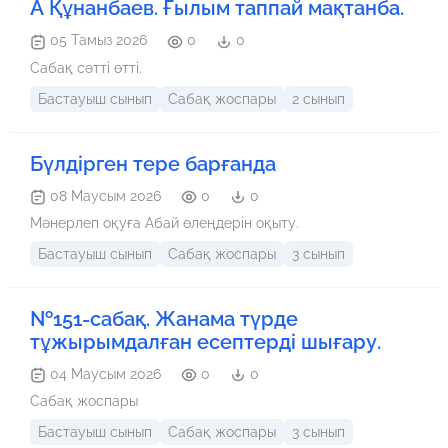
А Құнанбаев. Ғылым таппай мақтанба.
05 Тамыз 2026
0
0
Сабақ сәтті өтті.
Бастауыш сынып
Сабақ жоспары
2 сынып
Бүлдірген тере барғанда
08 Маусым 2026
0
0
Мәнерлеп оқуға Абай өлеңдерін оқыту.
Бастауыш сынып
Сабақ жоспары
3 сынып
№151-сабақ. Жанама түрде
тұжырымдалған есептерді шығару.
04 Маусым 2026
0
0
Сабақ жоспары
Бастауыш сынып
Сабақ жоспары
3 сынып