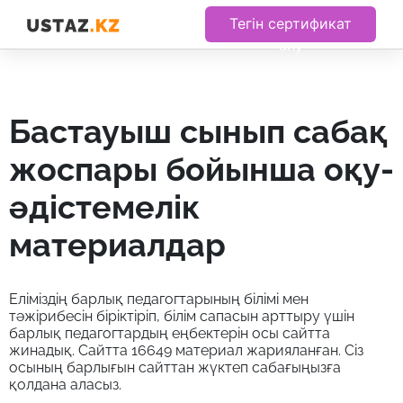
Тегін сертификат
алу
бастауыш сынып сабақ
жоспары бойынша оқу-
әдістемелік
материалдар
Еліміздің барлық педагогтарының білімі мен
тәжірибесін біріктіріп, білім сапасын арттыру үшін
барлық педагогтардың еңбектерін осы сайтта
жинадық. Сайтта 16649 материал жарияланған. Сіз
осының барлығын сайттан жүктеп сабағыңызға
қолдана аласыз.