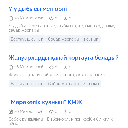
Ү ү дыбысы мен әрпі
28 Мамыр 2026
0
0
Ү ү дыбысы мен әрпі тақырыбына қысқа мерзімді ашық
сабақ жоспары.
Бастауыш сынып
Сабақ жоспары
1 сынып
Жануарларды қалай қорғауға болады?
26 Мамыр 2026
0
1
Жаратылыстану сабағы 4-сыныпқа арналған қмж
Бастауыш сынып
Сабақ жоспары
4 сынып
“Мерекелік қуаныш” ҚМЖ
26 Мамыр 2026
0
0
Сабақ құндылығы: «Еңбекқорлық пен кәсіби біліктілік
айы»