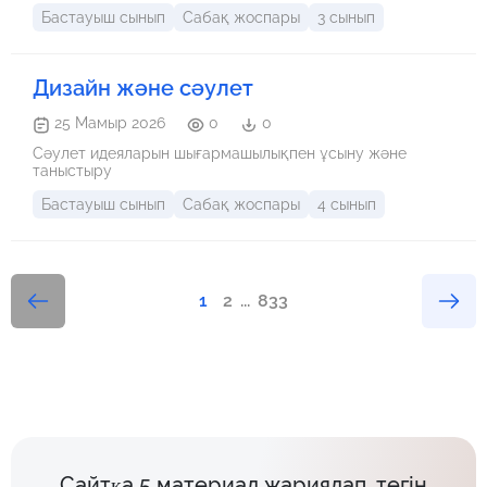
Бастауыш сынып
Сабақ жоспары
3 сынып
Дизайн және сәулет
25 Мамыр 2026
0
0
Сәулет идеяларын шығармашылықпен ұсыну және
таныстыру
Бастауыш сынып
Сабақ жоспары
4 сынып
1
2
...
833
Сайтқа 5 материал жариялап, тегін