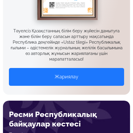
Тәуелсіз Қазақстанның білім беру жүйесін дамытуға
және білім беру сапасын арттыру мақсатында
Республика деңгейінде «Ustaz tilegi» Республикалық
ғылыми – әдістемелік журналының желілік басылымына
өз авторлық жұмысын жариялағаны үшін
марапатталасыз!
Жариялау
Ресми Республикалық
байқаулар кестесі