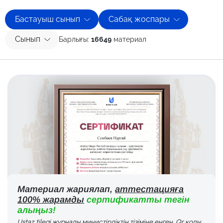
Бастауыш сынып
Сабақ жоспары
Сынып
Барлығы:
16649
материал
Материал жариялап,
аттестацияға
100% жарамды
сертификатты тегін
алыңыз!
Ustaz tilegi журналы министірліктің тізіміне енген. Qr коды