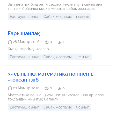
Заттың атын білдіретін сөздер. Теңге алу. 1 сынып ана
тілі пәні бойынша қысқа мерзімді сабақ жоспары.
Бастауыш сынып
Сабақ жоспары
1 сынып
Ғарышайлақ
28 Мамыр 2026
0
1
Қысқа мерзімді жоспар
Бастауыш сынып
Сабақ жоспары
4 сынып
3- сыныпқа математика пәнінен 1
-тоқсан тжб
28 Мамыр 2026
0
0
Математика пәнінен 3-сыныптың 1-тоқсанына арналған
тоқсандық жиынтық бағаалу
Бастауыш сынып
Сабақ жоспары
3 сынып