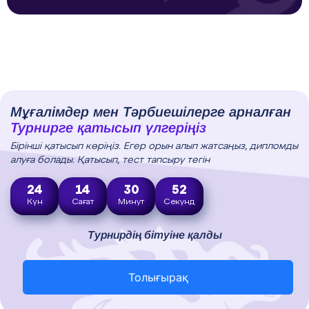
Мұғалімдер мен Тәрбиешілерге арналған
Турнирге қатысып үлгеріңіз
Бірінші қатысып көріңіз. Егер орын алып жатсаңыз, дипломды
алуға болады. Қатысып, тест тапсыру тегін
24
14
30
52
Күн
Сағат
Минут
Секунд
Турнирдің бітуіне қалды
Толығырақ