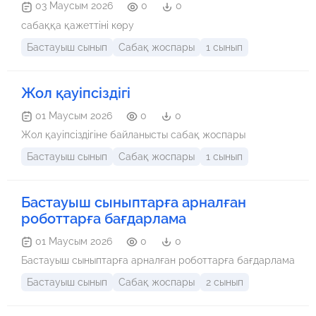
03 Маусым 2026
0
0
сабаққа қажеттіні көру
Бастауыш сынып
Сабақ жоспары
1 сынып
Жол қауіпсіздігі
01 Маусым 2026
0
0
Жол қауіпсіздігіне байланысты сабақ жоспары
Бастауыш сынып
Сабақ жоспары
1 сынып
Бастауыш сыныптарға арналған
роботтарға бағдарлама
01 Маусым 2026
0
0
Бастауыш сыныптарға арналған роботтарға бағдарлама
Бастауыш сынып
Сабақ жоспары
2 сынып