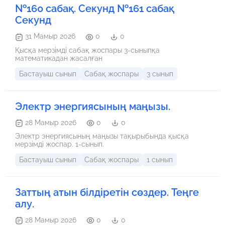
№160 сабақ. Секунд №161 сабақ
Секунд
31 Мамыр 2026
0
0
Қысқа мерзімді сабақ жоспары 3-сыныпқа
математикадан жасалған
Бастауыш сынып
Сабақ жоспары
3 сынып
Электр энергиясының маңызы.
28 Мамыр 2026
0
0
Электр энергиясының маңызы тақырыбында қысқа
мерзімді жоспар. 1-сынып.
Бастауыш сынып
Сабақ жоспары
1 сынып
Заттың атын білдіретін сөздер. Теңге
алу.
28 Мамыр 2026
0
0