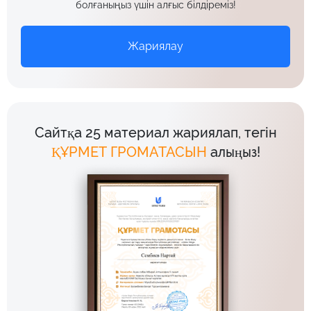
болғаныңыз үшін алғыс білдіреміз!
Жариялау
Сайтқа 25 материал жариялап, тегін
ҚҰРМЕТ ГРОМАТАСЫН
алыңыз!