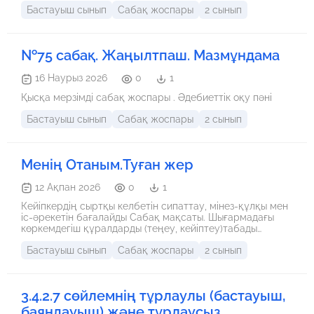
Бастауыш сынып
Сабақ жоспары
2 сынып
№75 сабақ. Жаңылтпаш. Мазмұндама
16 Наурыз 2026
0
1
Қысқа мерзімді сабақ жоспары . Әдебиеттік оқу пәні
Бастауыш сынып
Сабақ жоспары
2 сынып
Менің Отаным.Туған жер
12 Ақпан 2026
0
1
Кейіпкердің сыртқы келбетін сипаттау, мінез-құлқы мен
іс-әрекетін бағалайды Сабақ мақсаты. Шығармадағы
көркемдегіш құралдарды (теңеу, кейіптеу)табады
Құндылық: Өз елінің тарихы, мәдениеті туралы алғашқы
Бастауыш сынып
Сабақ жоспары
2 сынып
түсінікті қалыптастыру
3.4.2.7 сөйлемнің тұрлаулы (бастауыш,
баяндауыш) және тұрлаусыз