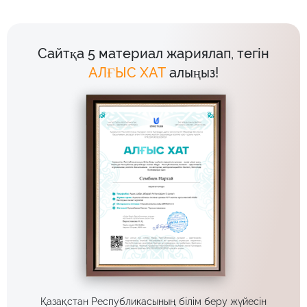
Сайтқа 5 материал жариялап, тегін
АЛҒЫС ХАТ
алыңыз!
Қазақстан Республикасының білім беру жүйесін