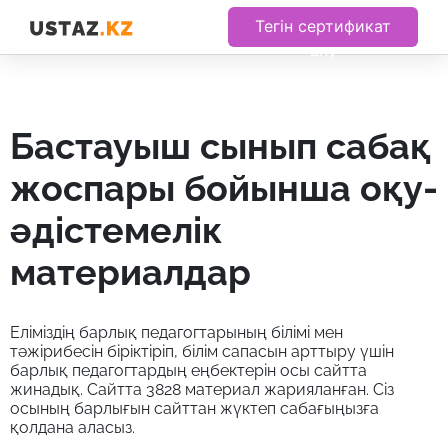
Тегін сертификат
алу
бастауыш сынып сабақ
жоспары бойынша оқу-
әдістемелік
материалдар
Еліміздің барлық педагогтарының білімі мен
тәжірибесін біріктіріп, білім сапасын арттыру үшін
барлық педагогтардың еңбектерін осы сайтта
жинадық. Сайтта 3828 материал жарияланған. Сіз
осының барлығын сайттан жүктеп сабағыңызға
қолдана аласыз.