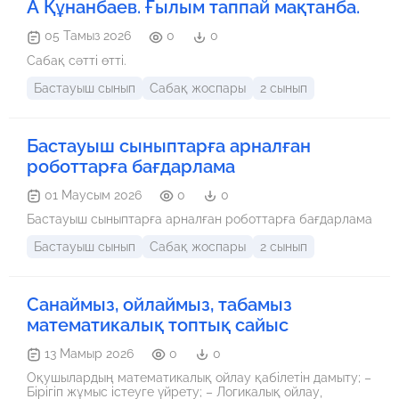
А Құнанбаев. Ғылым таппай мақтанба.
05 Тамыз 2026
0
0
Сабақ сәтті өтті.
Бастауыш сынып
Сабақ жоспары
2 сынып
Бастауыш сыныптарға арналған
роботтарға бағдарлама
01 Маусым 2026
0
0
Бастауыш сыныптарға арналған роботтарға бағдарлама
Бастауыш сынып
Сабақ жоспары
2 сынып
Санаймыз, ойлаймыз, табамыз
математикалық топтық сайыс
13 Мамыр 2026
0
0
Оқушылардың математикалық ойлау қабілетін дамыту; –
Бірігіп жұмыс істеуге үйрету; – Логикалық ойлау,