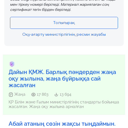
мен тіркеу номері беріледі. Материал жариялаған соң
сертификат тегін бірден беріледі.
Толығырақ
Оқу-ағарту министірлігінің ресми жауабы
Дайын ҚМЖ. Барлық пәндерден жаңа
оқу жылына, жаңа бұйрыққа сай
жасалған
Жаңа
17 863
13 694
ҚР Білім және Ғылым министірлігінің стандарты бойынша
жасалған. Жаңа оқу жылына арналған
Абай атаның сөзін жақсы тыңдаймын.