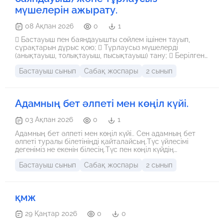
мүшелерін ажырату.
08 Ақпан 2026
0
1
 Бастауыш пен баяндауышты сөйлем ішінен тауып,
сұрақтарын дұрыс қою;  Тұрлаусыз мүшелерді
(анықтауыш, толықтауыш, пысықтауыш) тану;  Берілген
сурет, сөздер бойынша сөйлем құрау және құрамына
Бастауыш сынып
Сабақ жоспары
2 сынып
қарай талдау.
Адамның бет әлпеті мен көңіл күйі.
03 Ақпан 2026
0
1
Адамның бет әлпеті мен көңіл күйі.. Сен адамның бет
әлпеті туралы білетініңді қайталайсың.Түс үйлесімі
дегеніміз не екенін білесің.Түс пен көңіл күйдің
байланысын зерттейсің.Түс туралы көңіл күйді көрсетуді
Бастауыш сынып
Сабақ жоспары
2 сынып
үйренесің.
қмж
29 Қаңтар 2026
0
0