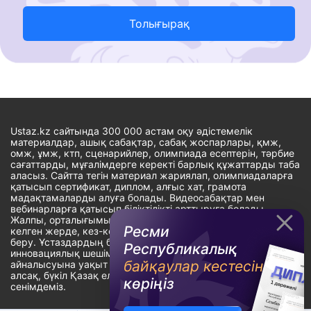
Толығырақ
Ustaz.kz сайтында 300 000 астам оқу әдістемелік
материалдар, ашық сабақтар, сабақ жоспарлары, қмж,
омж, ұмж, ктп, сценарийлер, олимпиада есептерін, тәрбие
сағаттарды, мұғалімдерге керекті барлық құжаттарды таба
аласыз. Сайтта тегін материал жариялап, олимпиадаларға
қатысып сертификат, диплом, алғыс хат, грамота
мадақтамаларды алуға болады. Видеосабақтар мен
вебинарларға қатысып біліктілікті арттыруға болады.
Жалпы, орталығымыздың басты мақсаты: ұстаздарға кез-
Ресми
келген жерде, кез-келген уақытта білім алуына мүмкіндік
беру. Ұстаздардың барлық өзекті мәселелеріне
Республикалық
инновациялық шешім тауып, шығармашылық жұмыспен
байқаулар кестесін
айналысуына уақыт сыйлау. «Ұстаздарға сапалы білім бере
алсақ, бүкіл Қазақ еліне білім бере аламыз» - деген
көріңіз
сенімдеміз.