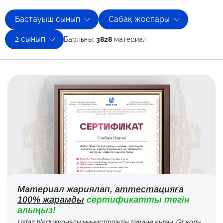
Бастауыш сынып
Сабақ жоспары
2 сынып
Барлығы:
3828
материал
Материал жариялап,
аттестацияға
100% жарамды
сертификатты тегін
алыңыз!
Ustaz tilegi журналы министірліктің тізіміне енген. Qr коды