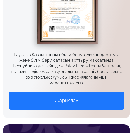
Тәуелсіз Қазақстанның білім беру жүйесін дамытуға
және білім беру сапасын арттыру мақсатында
Республика деңгейінде «Ustaz tilegi» Республикалық
ғылыми – әдістемелік журналының желілік басылымына
өз авторлық жұмысын жариялағаны үшін
марапатталасыз!
Жариялау