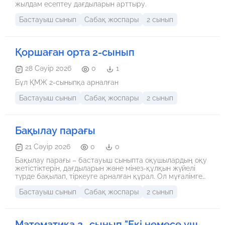
жылдам есептеу дағдыларын арттыру.
Бастауыш сынып
Сабақ жоспары
2 сынып
Қоршаған орта 2-сынып
28 Сәуір 2026
0
1
Бұл ҚМЖ 2-сыныпқа арналған
Бастауыш сынып
Сабақ жоспары
2 сынып
Бақылау парағы
21 Сәуір 2026
0
0
Бақылау парағы – бастауыш сыныпта оқушылардың оқу
жетістіктерін, дағдыларын және мінез-құлқын жүйелі
түрде бақылап, тіркеуге арналған құрал. Ол мұғалімге
әр оқушының білім деңгейін, үлгерімін, белсенділігін
Бастауыш сынып
Сабақ жоспары
2 сынып
және даму динамикасын анықтауға көмектеседі.
Бақылау парағы арқылы оқыту процесін тиімді
жоспарлап, оқушыларға дер кезінде кері байланыс
беруге болады.
Математика 2- сынып "Екі немесе үш