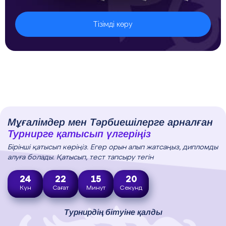
Тізімді көру
Мұғалімдер мен Тәрбиешілерге арналған
Турнирге қатысып үлгеріңіз
Бірінші қатысып көріңіз. Егер орын алып жатсаңыз, дипломды
алуға болады. Қатысып, тест тапсыру тегін
24
22
15
19
Күн
Сағат
Минут
Секунд
Турнирдің бітуіне қалды