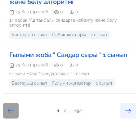
және бөлу алгоритмі
29 Қаңтар 2026
0
0
14 сабақ Үш таңбалы сандарға көбейту және бөлу
алгоритмі
Бастауыш сынып
Сабақ жоспары
2 сынып
Ғылыми жоба " Сандар сыры " 1 сынып
29 Қаңтар 2026
0
0
Ғылыми жоба " Сандар сыры " 1 сынып
Бастауыш сынып
Ғылыми жұмыстар
1 сынып
1
2
...
192