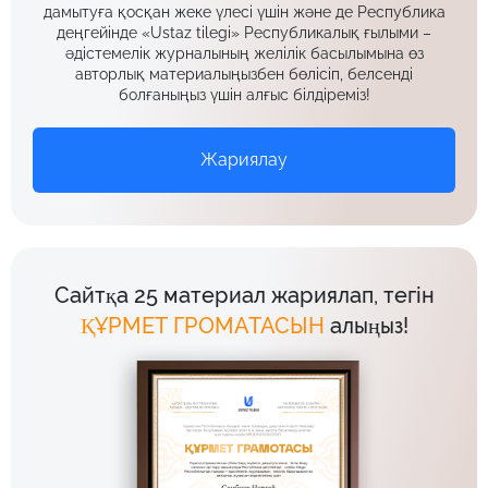
дамытуға қосқан жеке үлесі үшін және де Республика
деңгейінде «Ustaz tilegi» Республикалық ғылыми –
әдістемелік журналының желілік басылымына өз
авторлық материалыңызбен бөлісіп, белсенді
болғаныңыз үшін алғыс білдіреміз!
Жариялау
Сайтқа 25 материал жариялап, тегін
ҚҰРМЕТ ГРОМАТАСЫН
алыңыз!