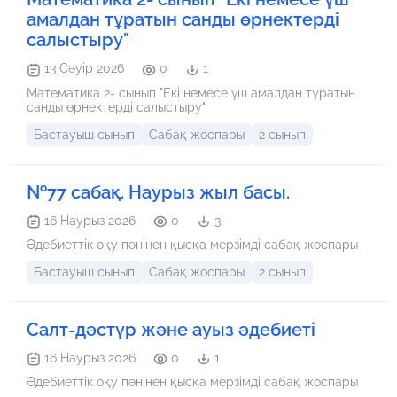
амалдан тұратын санды өрнектерді
салыстыру"
13 Сәуір 2026
0
1
Математика 2- сынып "Екі немесе үш амалдан тұратын
санды өрнектерді салыстыру"
Бастауыш сынып
Сабақ жоспары
2 сынып
№77 сабақ. Наурыз жыл басы.
16 Наурыз 2026
0
3
Әдебиеттік оқу пәнінен қысқа мерзімді сабақ жоспары
Бастауыш сынып
Сабақ жоспары
2 сынып
Салт-дәстүр және ауыз әдебиеті
16 Наурыз 2026
0
1
Әдебиеттік оқу пәнінен қысқа мерзімді сабақ жоспары