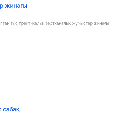
ар жинағы
ыптан тыс практикалық зертханалық жұмыстар жинағы
с сабақ