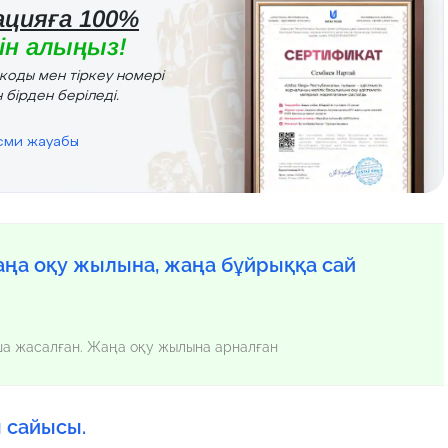
цияға 100%
н алыңыз!
r коды мен тіркеу номері
 бірден беріледі.
есми жауабы
ңа оқу жылына, жаңа бұйрыққа сай
нша жасалған. Жаңа оқу жылына арналған
 сайысы.