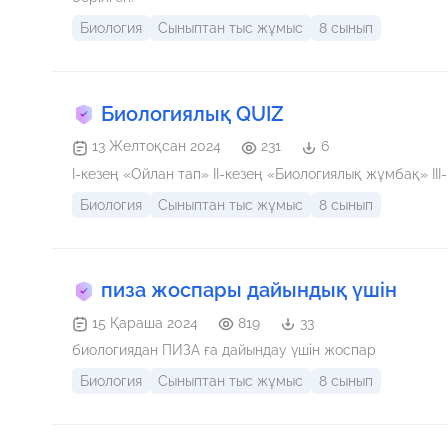
Биология
Сыныптан тыс жұмыс
8 сынып
Биологиялық QUIZ
13 Желтоқсан 2024
231
6
I-кезең «Ойлан тап» II-кезең «Биологиялық жұмбақ
Биология
Сыныптан тыс жұмыс
8 сынып
пиза жоспары дайындық үшін
15 Қараша 2024
819
33
биологиядан ПИЗА ға дайындау үшін жоспар
Биология
Сыныптан тыс жұмыс
8 сынып