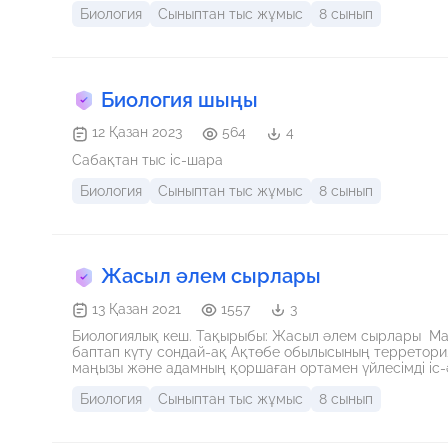
Биология
Сыныптан тыс жұмыс
8 сынып
Биология шыңы
12 Қазан 2023
564
4
Сабақтан тыс іс-шара
Биология
Сыныптан тыс жұмыс
8 сынып
Жасыл әлем сырлары
13 Қазан 2021
1557
3
Биологиялық кеш. Тақырыбы: Жасыл әлем сырлары Мақс
баптап күту сондай-ақ Ақтөбе обылысының терреторияс
маңызы және адамның қоршаған ортамен үйлесімді іс-ә
бөлігі ретінде , экологиялық мәдениетті қалыптасты
Биология
Сыныптан тыс жұмыс
8 сынып