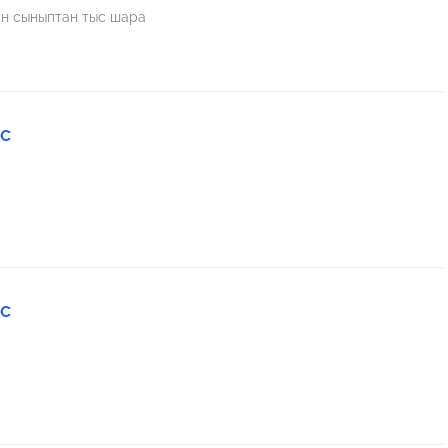
ін сыныптан тыс шара
ыс
ыс