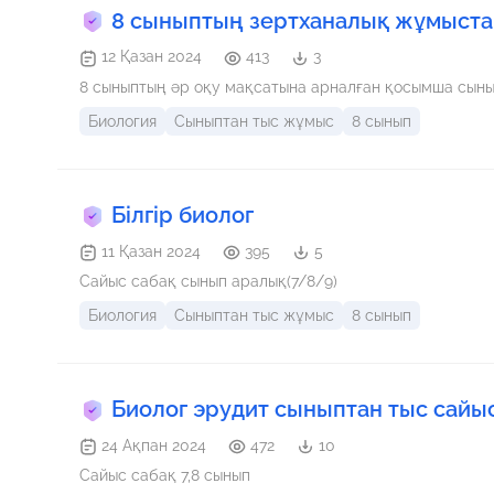
8 сыныптың зертханалық жұмыст
12 Қазан 2024
413
3
8 сыныптың әр оқу мақсатына арналған қосымша сын
Биология
Сыныптан тыс жұмыс
8 сынып
Білгір биолог
11 Қазан 2024
395
5
Сайыс сабақ сынып аралық(7/8/9)
Биология
Сыныптан тыс жұмыс
8 сынып
Биолог эрудит сыныптан тыс сайы
24 Ақпан 2024
472
10
Сайыс сабақ 7,8 сынып