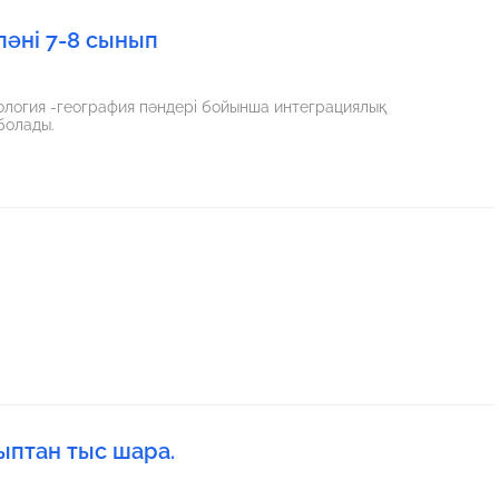
пәні 7-8 сынып
иология -география пәндері бойынша интеграциялық
болады.
ыптан тыс шара.