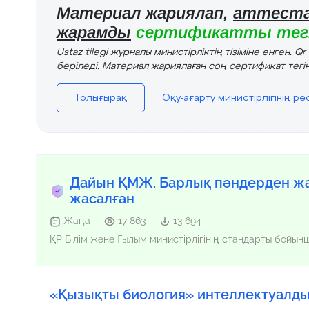
Материал жариялап,
аттеста
жарамды
сертификатты тегі
Ustaz tilegi журналы министірліктің тізіміне енген. Q
беріледі. Материал жариялаған соң сертификат тегін
Толығырақ
Оқу-ағарту министірлігінің р
Дайын ҚМЖ. Барлық пәндерден жа
жасалған
Жаңа
17 863
13 694
ҚР Білім және Ғылым министірлігінің стандарты бойы
«Қызықты биология» интеллектуалды