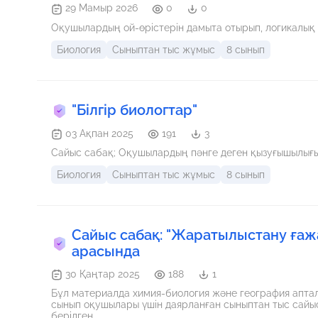
29 Мамыр 2026
0
0
Биология
Сыныптан тыс жұмыс
8 сынып
"Білгір биологтар"
03 Ақпан 2025
191
3
Сайыс сабақ; Оқушылардың пәнге деген қызуғышылығын
Биология
Сыныптан тыс жұмыс
8 сынып
Сайыс сабақ: "Жаратылыстану ға
арасында
30 Қаңтар 2025
188
1
Бұл материалда химия-биология және география аптал
сынып оқушылары үшін даярланған сыныптан тыс сай
берілген.