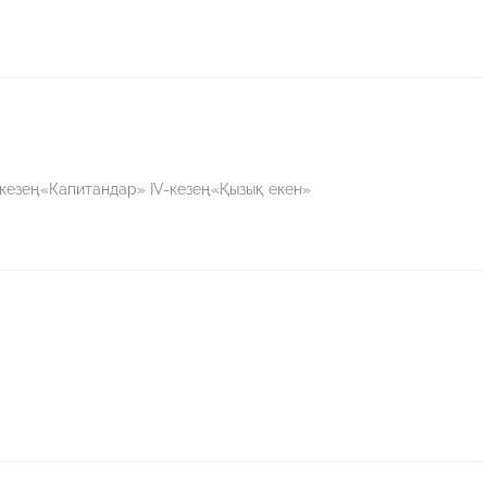
» III-кезең«Капитандар» IV-кезең«Қызық екен»