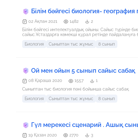
Білім бәйгесі биология- география 
02 Ақпан 2021
1482
2
Білім бәйгесі интелектуалдық ойыны. Сайыс түрінде б
сайыс.Ұстаздарға көмекші құрал ретінде пайдалануға 
Биология
Сыныптан тыс жұмыс
8 сынып
Ой мен ойын 5 сынып сайыс сабақ
08 Қараша 2020
1557
1
Сыныптан тыс биология пәні бойынша сайыс сабақ
Биология
Сыныптан тыс жұмыс
8 сынып
Гүл мерекесі сценарий . Ашық сын
19 Қазан 2020
2770
3