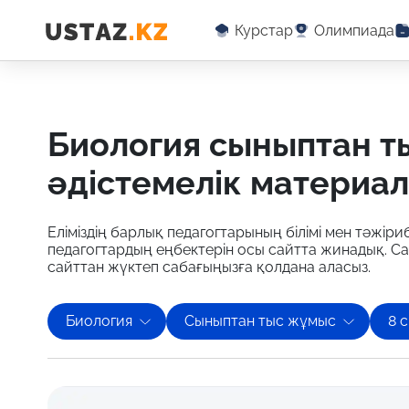
Курстар
Олимпиада
биология сыныптан тыс жұмыс бойынша оқу-
әдістемелік материа
Еліміздің барлық педагогтарының білімі мен тәжіриб
педагогтардың еңбектерін осы сайтта жинадық. С
сайттан жүктеп сабағыңызға қолдана аласыз.
Биология
Сыныптан тыс жұмыс
8 