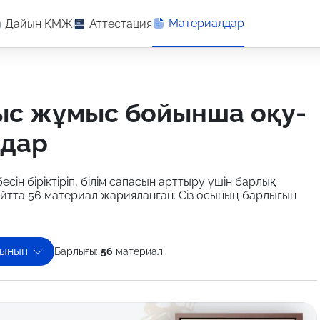
Материалдар
Дайын ҚМЖ
Аттестация
лдар
есін біріктіріп, білім сапасын арттыру үшін барлық
айтта 56 материал жарияланған. Сіз осының барлығын
сынып
Барлығы:
56
материал