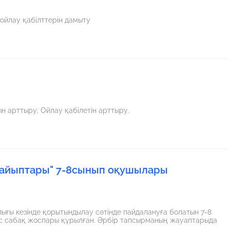
Оқушылардың ой-өрістерін дамыта отырып, логикалық ойлау қабілттерін дамыту
 арттыру; Ойлау қабілетін арттыру.
жайыптары" 7-8сынып оқушылары
ығы кезінде қорытындылау сәтінде пайдалануға болатын 7-8
ыс сабақ жоспары құрылған. Әрбір тапсырманың жауаптарыда