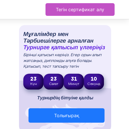
Тегін сертификат алу
Мұғалімдер мен
Тәрбиешілерге арналған
Турнирге қатысып үлгеріңіз
Бірінші қатысып көріңіз. Егер орын алып
жатсаңыз, дипломды алуға болады.
Қатысып, тест тапсыру тегін
23
23
31
10
Күн
Сағат
Минут
Секунд
Турнирдің бітуіне қалды
Толығырақ