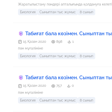
Жаратылыстану пәндері апталығында қолдануға келет
Биология
Сыныптан тыс жұмыс
8 сынып
Табиғат бала көзімен. Сыныптан т
15 Қазан 2020
898
1
пән мұғаліміне
Биология
Сыныптан тыс жұмыс
8 сынып
Табиғат бала көзімен. Сыныптан т
15 Қазан 2020
757
0
пән мұғаліміне
Биология
Сыныптан тыс жұмыс
8 сынып