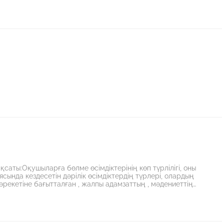
аты:Оқушыларға бөлме өсімдіктерінің көп түрлілігі, оны
ында кездесетін дәрілік өсімдіктердің түрлері, олардың
рекетіне бағытталған , жалпы адамзаттың , мәдениеттің
рудағы жағымды эмоционалдық қарым-қатынасты ояту.