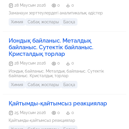
28 Маусым 2026
0
0
Заманауи зерттеулердегі аналитикалық әдістер
Химия
Сабақ жоспары
Басқа
Иондық байланыс. Металдық
байланыс. Сутектік байланыс.
Кристалдық торлар
28 Маусым 2026
0
0
Иондық байланыс. Металдық байланыс. Сутектік
байланыс. Кристалдық торлар
Химия
Сабақ жоспары
Басқа
Қайтымды-қайтымсыз реакциялар
25 Маусым 2026
0
0
Қайтымды-қайтымсыз реакциялар