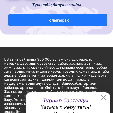
Турнирдің бітуіне қалды
Толығырақ
Ustaz.kz сайтында 300 000 астам оқу әдістемелік
материалдар, ашық сабақтар, сабақ жоспарлары, қмж,
омж, ұмж, ктп, сценарийлер, олимпиада есептерін, тәрбие
сағаттарды, мұғалімдерге керекті барлық құжаттарды таба
аласыз. Сайтта тегін материал жариялап, олимпиадаларға
қатысып сертификат, диплом, алғыс хат, грамота
мадақтамаларды алуға болады. Видеосабақтар мен
вебинарларға қатысып біліктілікті арттыруға болады.
Жалпы, орталығымыздың басты мақсаты: ұстаздарға кез-
келген жерде, кез-келген уақытта білім алуына мүмкіндік
Турнир басталды
беру. Ұстаздардың барлық өзекті мәселелеріне
инновациялық шешім тауып, шығармашылық жұмыспен
Қатысып көру тегін!
айналысуына уақыт сыйлау. «Ұстаздарға сапалы білім бере
алсақ, бүкіл Қазақ еліне білім бере аламыз» - деген