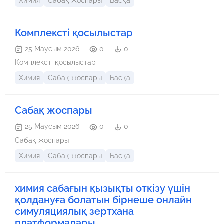
Химия
Сабақ жоспары
Басқа
Комплексті қосылыстар
25 Маусым 2026
0
0
Комплексті қосылыстар
Химия
Сабақ жоспары
Басқа
Сабақ жоспары
25 Маусым 2026
0
0
Сабақ жоспары
Химия
Сабақ жоспары
Басқа
химия сабағын қызықты өткізу үшін
қолдануға болатын бірнеше онлайн
симуляциялық зертхана
платформалары