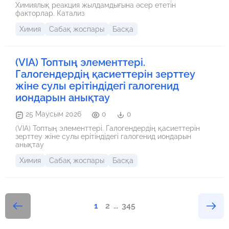
Химиялық реакция жылдамдығына әсер ететін
факторлар. Катализ
Химия
Сабақ жоспары
Басқа
(VIА) Топтың элементтері.
Галогендердің қасиеттерін зерттеу
жіне сулы ерітіндідегі галогенид
иондарын анықтау
25 Маусым 2026
0
0
(VIА) Топтың элементтері. Галогендердің қасиеттерін
зерттеу жіне сулы ерітіндідегі галогенид иондарын
анықтау
Химия
Сабақ жоспары
Басқа
1
2
...
345