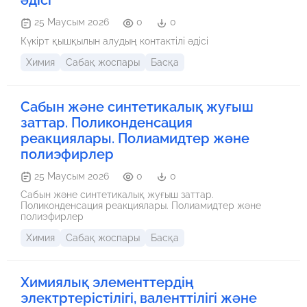
әдісі
25 Маусым 2026
0
0
Күкірт қышқылын алудың контактілі әдісі
Химия
Сабақ жоспары
Басқа
Сабын және синтетикалық жуғыш
заттар. Поликонденсация
реакциялары. Полиамидтер және
полиэфирлер
25 Маусым 2026
0
0
Сабын және синтетикалық жуғыш заттар.
Поликонденсация реакциялары. Полиамидтер және
полиэфирлер
Химия
Сабақ жоспары
Басқа
Химиялық элементтердің
электртерістілігі, валенттілігі және