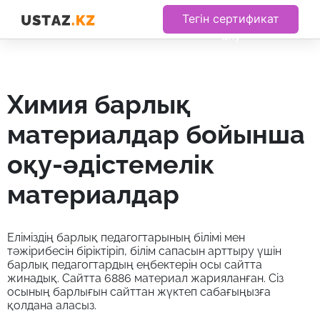
Тегін сертификат
алу
химия барлық
материалдар бойынша
оқу-әдістемелік
материалдар
Еліміздің барлық педагогтарының білімі мен
тәжірибесін біріктіріп, білім сапасын арттыру үшін
барлық педагогтардың еңбектерін осы сайтта
жинадық. Сайтта 6886 материал жарияланған. Сіз
осының барлығын сайттан жүктеп сабағыңызға
қолдана аласыз.