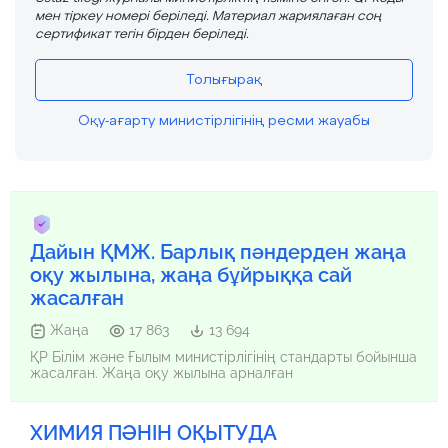
мен тіркеу номері беріледі. Материал жариялаған соң
сертификат тегін бірден беріледі.
Толығырақ
Оқу-ағарту министірлігінің ресми жауабы
Дайын ҚМЖ. Барлық пәндерден жаңа
оқу жылына, жаңа бұйрыққа сай
жасалған
Жаңа
17 863
13 694
ҚР Білім және Ғылым министірлігінің стандарты бойынша
жасалған. Жаңа оқу жылына арналған
ХИМИЯ ПӘНІН ОҚЫТУДА