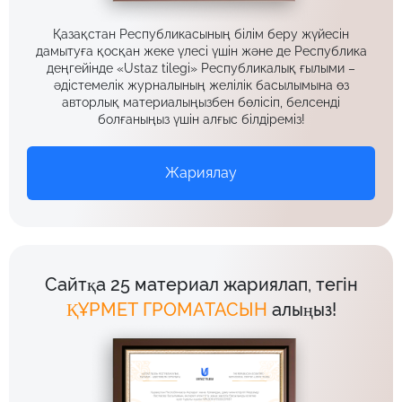
Қазақстан Республикасының білім беру жүйесін
дамытуға қосқан жеке үлесі үшін және де Республика
деңгейінде «Ustaz tilegi» Республикалық ғылыми –
әдістемелік журналының желілік басылымына өз
авторлық материалыңызбен бөлісіп, белсенді
болғаныңыз үшін алғыс білдіреміз!
Жариялау
Сайтқа 25 материал жариялап, тегін
ҚҰРМЕТ ГРОМАТАСЫН
алыңыз!