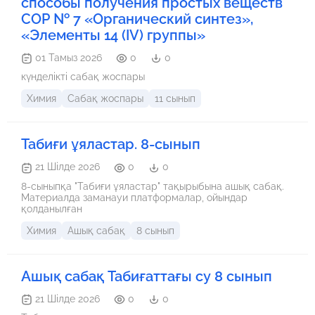
способы получения простых веществ
СОР № 7 «Органический синтез»,
«Элементы 14 (IV) группы»
01 Тамыз 2026
0
0
күнделікті сабақ жоспары
Химия
Сабақ жоспары
11 сынып
Табиғи ұяластар. 8-сынып
21 Шілде 2026
0
0
8-сыныпқа "Табиғи ұяластар" тақырыбына ашық сабақ.
Материалда заманауи платформалар, ойындар
қолданылған
Химия
Ашық сабақ
8 сынып
Ашық сабақ Табиғаттағы су 8 сынып
21 Шілде 2026
0
0