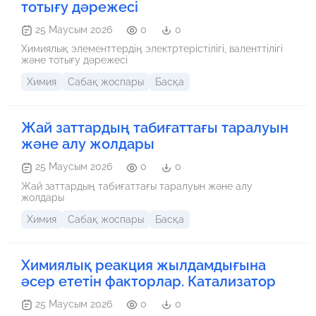
тотығу дәрежесі
25 Маусым 2026
0
0
Химиялық элементтердің электртерістілігі, валенттілігі
және тотығу дәрежесі
Химия
Сабақ жоспары
Басқа
Жай заттардың табиғаттағы таралуын
және алу жолдары
25 Маусым 2026
0
0
Жай заттардың табиғаттағы таралуын және алу
жолдары
Химия
Сабақ жоспары
Басқа
Химиялық реакция жылдамдығына
әсер ететін факторлар. Катализатор
25 Маусым 2026
0
0