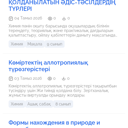
ҚОЛДАНЫЛАТЫН ӘДІС-ТӘСІЛДЕРДІҢ
ТҮРЛЕРІ
04 Тамыз 2026
0
0
Химия пәнін оқыту барысында оқушылардың білімін
тереңдету, теориялық және практикалық дағдыларын
қалыптастыру, ойлау қабілеттерін дамыту мақсатында
әртүрлі әдіс-тәсілдер қолданылады. Бұл бөлімде химия
Химия
Мақала
9 сынып
пәнін оқытуда жиі қолданылатын негізгі әдіс-тәсілдердің
түрлері қарастырылады. Әдістердің әрқайсысы
оқушылардың қызығушылығын арттыру, олардың пәнге
деген ынтасын жоғарылату және терең білім алуына
Көміртектің аллотропиялық
ықпал ету үшін тиімді болып табылады
түрөзгерістері
03 Тамыз 2026
0
0
Көміртектің аллатропиялық түрөзгерістері тақырыпбын
түсіндіру үшін Жи тиімді қолдана білу. Зертханалық
жұмысты виртуалды орындау жолдары.
Химия
Ашық сабақ
8 сынып
Формы нахождения в природе и