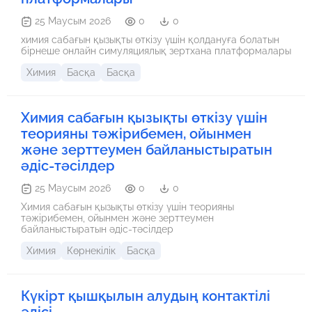
25 Маусым 2026
0
0
химия сабағын қызықты өткізу үшін қолдануға болатын
бірнеше онлайн симуляциялық зертхана платформалары
Химия
Басқа
Басқа
Химия сабағын қызықты өткізу үшін
теорияны тәжірибемен, ойынмен
және зерттеумен байланыстыратын
әдіс-тәсілдер
25 Маусым 2026
0
0
Химия сабағын қызықты өткізу үшін теорияны
тәжірибемен, ойынмен және зерттеумен
байланыстыратын әдіс-тәсілдер
Химия
Көрнекілік
Басқа
Күкірт қышқылын алудың контактілі