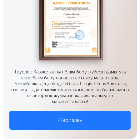
Тәуелсіз Қазақстанның білім беру жүйесін дамытуға
және білім беру сапасын арттыру мақсатында
Республика деңгейінде «Ustaz tilegi» Республикалық
ғылыми – әдістемелік журналының желілік басылымына
өз авторлық жұмысын жариялағаны үшін
марапатталасыз!
Жариялау