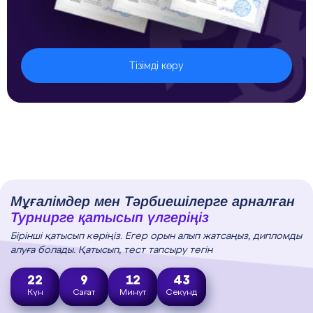
Тізімді көру
Мұғалімдер мен Тәрбиешілерге арналған
Турнирге қатысып үлгеріңіз
Бірінші қатысып көріңіз. Егер орын алып жатсаңыз, дипломды
алуға болады. Қатысып, тест тапсыру тегін
22
9
12
42
Күн
Сағат
Минут
Секунд