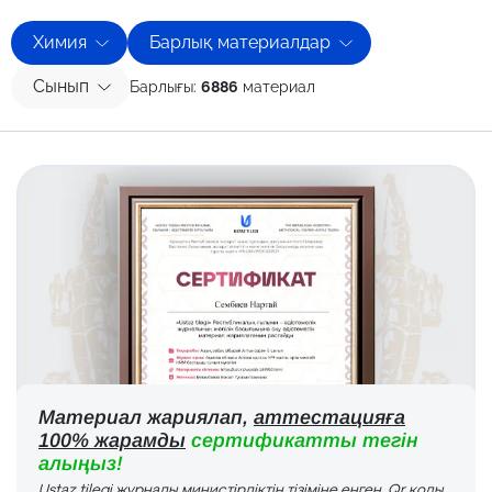
Химия
Барлық материалдар
Сынып
Барлығы:
6886
материал
Материал жариялап,
аттестацияға
100% жарамды
сертификатты тегін
алыңыз!
Ustaz tilegi журналы министірліктің тізіміне енген. Qr коды