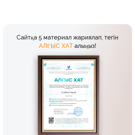
Сайтқа 5 материал жариялап, тегін
АЛҒЫС ХАТ
алыңыз!