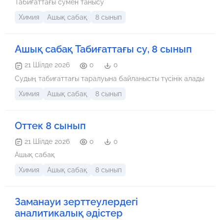
Табиғаттағы сумен танысу
Химия
Ашық сабақ
8 сынып
Ашық сабақ Табиғаттағы су, 8 сынып
21 Шілде 2026
0
0
Судың табиғаттағы таралуына байланысты түсінік алады
Химия
Ашық сабақ
8 сынып
Оттек 8 сынып
21 Шілде 2026
0
0
Ашық сабақ
Химия
Ашық сабақ
8 сынып
Заманауи зерттеулердегі
аналитикалық әдістер