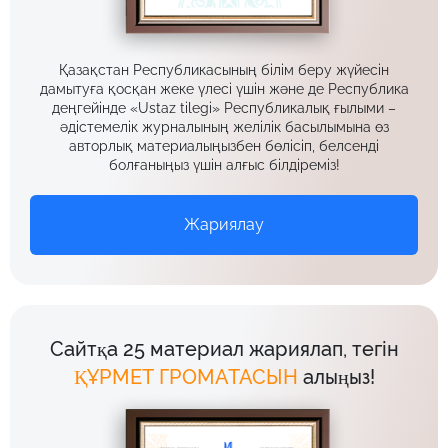
Қазақстан Республикасының білім беру жүйесін
дамытуға қосқан жеке үлесі үшін және де Республика
деңгейінде «Ustaz tilegi» Республикалық ғылыми –
әдістемелік журналының желілік басылымына өз
авторлық материалыңызбен бөлісіп, белсенді
болғаныңыз үшін алғыс білдіреміз!
Жариялау
Сайтқа 25 материал жариялап, тегін
ҚҰРМЕТ ГРОМАТАСЫН
алыңыз!