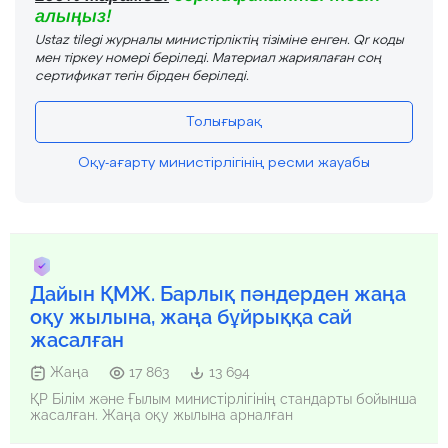
алыңыз!
Ustaz tilegi журналы министірліктің тізіміне енген. Qr коды
мен тіркеу номері беріледі. Материал жариялаған соң
сертификат тегін бірден беріледі.
Толығырақ
Оқу-ағарту министірлігінің ресми жауабы
Дайын ҚМЖ. Барлық пәндерден жаңа
оқу жылына, жаңа бұйрыққа сай
жасалған
Жаңа
17 863
13 694
ҚР Білім және Ғылым министірлігінің стандарты бойынша
жасалған. Жаңа оқу жылына арналған