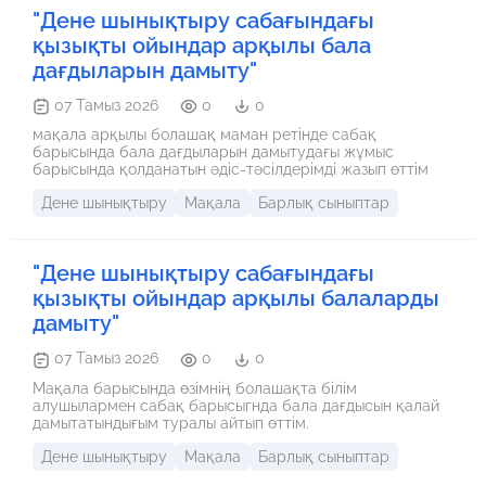
Бұл әдіс әсіресе қашықтан оқыту жағдайында тиімді.
"Дене шынықтыру сабағындағы
қызықты ойындар арқылы бала
дағдыларын дамыту"
07 Тамыз 2026
0
0
мақала арқылы болашақ маман ретінде сабақ
барысында бала дағдыларын дамытудағы жұмыс
барысында қолданатын әдіс-тәсілдерімді жазып өттім
Дене шынықтыру
Мақала
Барлық сыныптар
"Дене шынықтыру сабағындағы
қызықты ойындар арқылы балаларды
дамыту"
07 Тамыз 2026
0
0
Мақала барысында өзімнің болашақта білім
алушылармен сабақ барысыгнда бала дағдысын қалай
дамытатындығым туралы айтып өттім.
Дене шынықтыру
Мақала
Барлық сыныптар