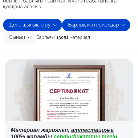
осының барлығын сайттан жүктеп сабағыңызға
қолдана аласыз.
Дене шынықтыру
Барлық материалдар
Сынып
Барлығы:
13051
материал
Материал жариялап,
аттестацияға
100% жарамды
сертификатты тегін