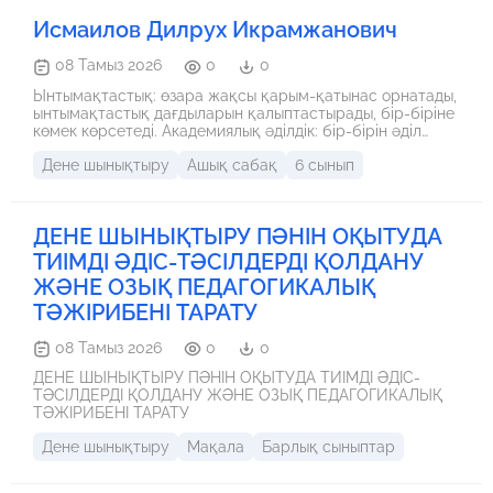
Исмаилов Дилрух Икрамжанович
08 Тамыз 2026
0
0
Ынтымақтастық: өзара жақсы қарым-қатынас орнатады,
ынтымақтастық дағдыларын қалыптастырады, бір-біріне
көмек көрсетеді. Академиялық әділдік: бір-бірін әділ
бағалайды, идеялары мен ой-пікірлеріне құрметпен
Дене шынықтыру
Ашық сабақ
6 сынып
қарайды. Өмір бойы оқу: алған білімін өмірмен
байланыстырады, кері байланыс орнатады, білім алуға
деген сүйіспеншілікті қалыптастырады. Патриотизм және
азаматтық борыш: отанға деген сүйіспеншілікті,
ДЕНЕ ШЫНЫҚТЫРУ ПӘНІН ОҚЫТУДА
адалдықты, өз іс-әрекеттерімен дәлелдейді. Өзіне және
өзгеге құрмет: топтық жұмыс, жұптық жұмыс кезінде
ТИІМДІ ӘДІС-ТӘСІЛДЕРДІ ҚОЛДАНУ
жүзеге асырады. Еңбек пен шығармашылық: альтернатив
ЖӘНЕ ОЗЫҚ ПЕДАГОГИКАЛЫҚ
ойынды ұйымдастырады, ойын барысында жеңіске
талпынады.
ТӘЖІРИБЕНІ ТАРАТУ
08 Тамыз 2026
0
0
ДЕНЕ ШЫНЫҚТЫРУ ПӘНІН ОҚЫТУДА ТИІМДІ ӘДІС-
ТӘСІЛДЕРДІ ҚОЛДАНУ ЖӘНЕ ОЗЫҚ ПЕДАГОГИКАЛЫҚ
ТӘЖІРИБЕНІ ТАРАТУ
Дене шынықтыру
Мақала
Барлық сыныптар