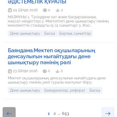
ӘДІСТЕМЕЛІК ҚҰРАЛЫ
24 Шілде 2026
0
0
МАЗМҰНЫ 1. Түсіндірме хат және бағдарламаның
мақсат-міндеттері 2. Мектептегі дене шынықтыру пәнінің
мемлекеттік стандарты (5-11 сыныптар) 3. Жас
ерекшеліктеріне сай физиологиялық даму картасы 4.
Дене шынықтыру
Басқа
Барлық сыныптар
Тоқсандар бойынша модульдік бөлініс (5-11 сыныптар) 5.
Президенттік тест нормативтерінің мемлекеттік кестесі
6. Іс-тәжірибелік сабақтардың Қысқа Мерзімді
Жоспарлар (ҚМЖ) топтамасы (Әр буынға) 7. Қауіпсіздік
Баяндама.Мектеп оқушыларының
техникасы және жарақаттанудың алдын алу нұсқаулығы
8. Критериалды бағалау және дескрипторлар жүйесі
денсаулығын нығайтудағы дене
шынықтыру пәнінің рөлі
23 Шілде 2026
0
0
Мектеп оқушыларының денсаулығын нығайтудағы дене
шынықтыру пәнінің рөлі туралы мағлұмат беру.
Дене шынықтыру
Баяндамалар, реферат
Басқа
1
2
...
653