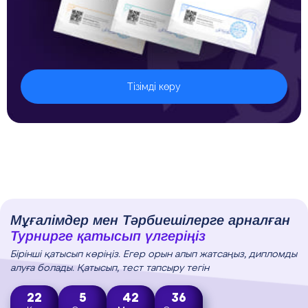
Тізімді көру
Мұғалімдер мен Тәрбиешілерге арналған
Турнирге қатысып үлгеріңіз
Бірінші қатысып көріңіз. Егер орын алып жатсаңыз, дипломды
алуға болады. Қатысып, тест тапсыру тегін
22
5
42
35