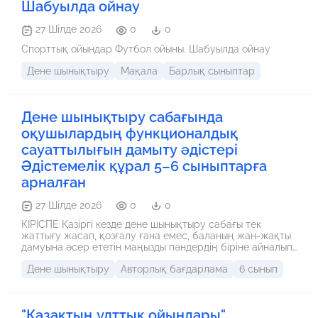
Шабуылда ойнау
27 Шілде 2026
0
0
Спорттық ойындар Футбол ойыны. Шабуылда ойнау
Дене шынықтыру
Мақала
Барлық сыныптар
Дене шынықтыру сабағында
оқушылардың функционалдық
сауаттылығын дамыту әдістері
Әдістемелік құрал 5–6 сыныптарға
арналған
27 Шілде 2026
0
0
КІРІСПЕ Қазіргі кезде дене шынықтыру сабағы тек
жаттығу жасап, қозғалу ғана емес, баланың жан-жақты
дамуына әсер ететін маңызды пәндердің біріне айналып
отыр. Оқушының денсаулығы мықты болса, оқу үлгерімі
Дене шынықтыру
Авторлық бағдарлама
6 сынып
де жақсы болады, көңіл-күйі де көтеріңкі жүреді, өзіне
сенімі артады. Сол себепті дене тәрбиесін дұрыс
ұйымдастыру – әр мұғалімнің басты міндеттерінің бірі.
Қазіргі балалардың өмір салты бұрынғыдан өзгерген.
"Қазақтың ұлттық ойындары"
Көп уақытын телефон, компьютер алдында өткізеді,