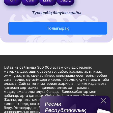
Күн
Сағат
Минут
Секунд
Турнирдің бітуіне қалды
Толығырақ
Ustaz.kz сайтында 300 000 астам оқу әдістемелік
материалдар, ашық сабақтар, сабақ жоспарлары, қмж,
омж, ұмж, ктп, сценарийлер, олимпиада есептерін, тәрбие
сағаттарды, мұғалімдерге керекті барлық құжаттарды таба
аласыз. Сайтта тегін материал жариялап, олимпиадаларға
қатысып сертификат, диплом, алғыс хат, грамота
мадақтамаларды алуға болады. Видеосабақтар мен
вебинарларға қатысып біліктілікті арттыруға болады.
Жалпы, орталығымыздың басты мақсаты: ұстаздарға кез-
Ресми
келген жерде, кез-келген уақытта білім алуына мүмкіндік
беру. Ұстаздардың барлық өзекті мәселелеріне
Республикалық
инновациялық шешім тауып, шығармашылық жұмыспен