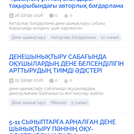
қозғалыс азайған. Соның салдарынан артық салмақ, тез
тақырыбындағы авторлық бағдарлама
шаршау, әлсіздік сияқты мәселелер жиі кездеседі.
Осындай жағдайда дене шынықтыру сабағында
26 Шілде 2026
0
0
қарапайым жаттығулармен шектелмей, өмірде
қолдануға болатын, күнделікті қозғалысқа жақын
Авторлық бағдарлама дене шынықтыру сабағы
жаттығуларды енгізу қажет. Осы тұрғыдан алғанда
барысында қолдану үшін әзірленген
функционалды жаттығулар өте тиімді бағыт болып
саналады. Функционалды жаттығулар дегеніміз –
Дене шынықтыру
Авторлық бағдарлама
10 сынып
адамның күнделікті өмірде жасайтын қимылдарына
ұқсас қозғалыстар. Мысалы, отыру, тұру, иілу, секіру,
жүгіру сияқты әрекеттер. Осындай жаттығулар арқылы
ДЕНЕШЫНЫҚТЫРУ САБАҒЫНДА
оқушы тек де
ОҚУШЫЛАРДЫҢ ДЕНЕ БЕЛСЕНДІЛІГІН
АРТТЫРУДЫҢ ТИІМДІ ӘДІСТЕРІ
25 Шілде 2026
0
0
дене шынықтыру сабағында оқушылардың
денсаулығына байланысты жаттығулар жайлы
Дене шынықтыру
Мақала
5 сынып
5-11 СЫНЫПТАРҒА АРНАЛҒАН ДЕНЕ
ШЫНЫҚТЫРУ ПӘНІНІҢ ОҚУ-