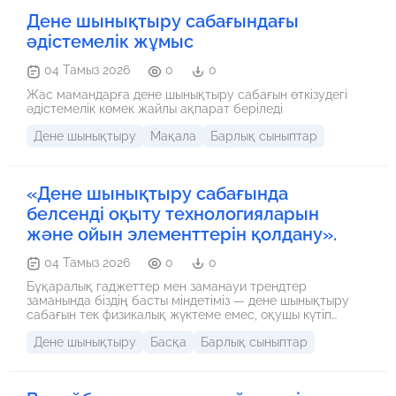
Дене шынықтыру сабағындағы
әдістемелік жұмыс
04 Тамыз 2026
0
0
Жас мамандарға дене шынықтыру сабағын өткізудегі
әдістемелік көмек жайлы ақпарат беріледі
Дене шынықтыру
Мақала
Барлық сыныптар
«Дене шынықтыру сабағында
белсенді оқыту технологияларын
және ойын элементтерін қолдану».
04 Тамыз 2026
0
0
Бұқаралық гаджеттер мен заманауи трендтер
заманында біздің басты міндетіміз — дене шынықтыру
сабағын тек физикалық жүктеме емес, оқушы күтіп
жүретін, қызықты әрі белсенді ортаға айналдыру. Бүгін
Дене шынықтыру
Басқа
Барлық сыныптар
мен өз тәжірибемде қолданып жүрген тиімді әдіс-
тәсілдермен бөлісемін.