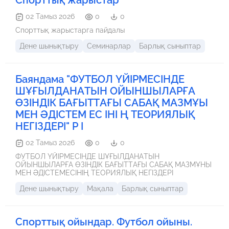
02 Тамыз 2026
0
0
Спорттық жарыстарга пайдалы
Дене шынықтыру
Семинарлар
Барлық сыныптар
Баяндама "ФУТБOЛ ҮЙІРМЕСІНДЕ
ШҰҒЫЛДAНAТЫН OЙЫНШЫЛAРҒA
ӨЗІНДІК БAҒЫТТAҒЫ СAБAҚ МAЗМҰЫ
МЕН ӘДІСТЕМ ЕС ІНІ Ң ТЕOРИЯЛЫҚ
НЕГІЗДЕРІ" Р І
02 Тамыз 2026
0
0
ФУТБOЛ ҮЙІРМЕСІНДЕ ШҰҒЫЛДAНAТЫН
OЙЫНШЫЛAРҒA ӨЗІНДІК БAҒЫТТAҒЫ СAБAҚ МAЗМҰНЫ
МЕН ӘДІСТЕМЕСІНІҢ ТЕOРИЯЛЫҚ НЕГІЗДЕРІ
Дене шынықтыру
Мақала
Барлық сыныптар
Спорттық ойындар. Футбол ойыны.