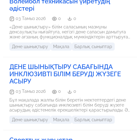
Волейбол техникасын үйретудің
әдістері
03 Тамыз 2026
0
0
«Дене шынықтыру» білім саласының мазмұны
денсаулықты нығайтуға, негізгі дене сапасын дамытуға
және ағзаның функционалдық мүмкіндіктерін арттыруға
бағытталған; қозғалыс мәдениетін қалыптастыру, жалпы
Дене шынықтыру
Мақала
Барлық сыныптар
дамытушылық және түзету бағытындағы дене
жаттығуларымен қозғалыс тәжірибесін байыту; дене
шынықтыру – сауықтыру және спорттық-сауықтыру іс-
әрекеттерінде дағдылар мен біліктілікке үйрету, дене
ДЕНЕ ШЫНЫҚТЫРУ САБАҒЫНДА
шынықтыру жаттығуларын өз бетінше ұйымдастыруға
негізделген.
ИНКЛЮЗИВТІ БІЛІМ БЕРУДІ ЖҮЗЕГЕ
АСЫРУ
03 Тамыз 2026
0
0
Бұл мақалада жалпы білім беретін мектептердегі дене
шынықтыру сабағында инклюзивті білім беруді жүзеге
асырудың әдістемелік ерекшеліктері қарастырылады. Әр
оқушының физикалық мүмкіндіктерін ескере отырып,
Дене шынықтыру
Мақала
Барлық сыныптар
қолжетімді жаттығуларды ұйымдастыру жолдары
сипатталады. Инклюзивті тәсілдің оқушылардың
қозғалыс белсенділігіне, әлеуметтік бейімделуіне және
психологиялық жай-күйіне тигізетін оң әсері
Спорттық жарыстар
айқындалады.