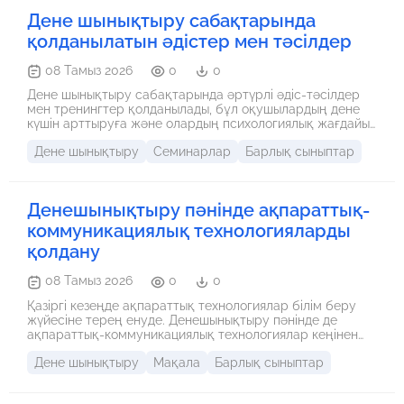
Дене шынықтыру сабақтарында
қолданылатын әдістер мен тәсілдер
08 Тамыз 2026
0
0
Дене шынықтыру сабақтарында әртүрлі әдіс-тәсілдер
мен тренингтер қолданылады, бұл оқушылардың дене
күшін арттыруға және олардың психологиялық жағдайын
жақсартуға көмектеседі. Мысалы, спорттық ойындар,
Дене шынықтыру
Семинарлар
Барлық сыныптар
жаттығулар, кардионауқандар, топтық жаттығулар мен
жарыстар өткізіледі. Бұл әдістердің барлығы дене
шынықтыру сабақтарының қызықты және тиімді болуына
мүмкіндік береді. Сонымен қатар, сабақтарда спорттық
Денешынықтыру пәнінде ақпараттық-
өнер көрсетулер, командалық жұмыстар мен тәртіпке
бағыну дағдылары да дамытылады.
коммуникациялық технологияларды
қолдану
08 Тамыз 2026
0
0
Қазіргі кезеңде ақпараттық технологиялар білім беру
жүйесіне терең енуде. Денешынықтыру пәнінде де
ақпараттық-коммуникациялық технологиялар кеңінен
қолданылып келеді. Оған мысал ретінде: - Онлайн
Дене шынықтыру
Мақала
Барлық сыныптар
жаттығулар мен бейнемазмұндар: Мұғалімдер мен
оқушылар дене шынықтыру жаттығуларын интернет
арқылы қарап, үйде өздігінен орындауға мүмкіндік алады.