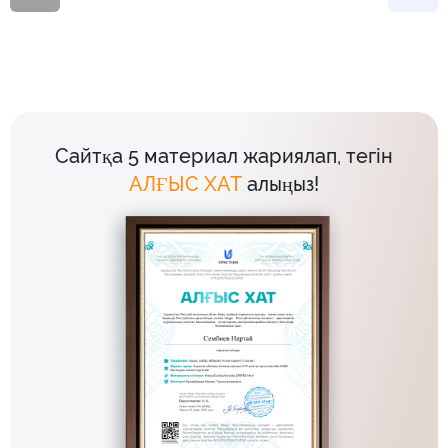
Сайтқа 5 материал жариялап, тегін
АЛҒЫС ХАТ
алыңыз!