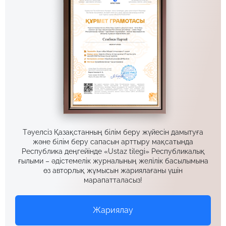
Тәуелсіз Қазақстанның білім беру жүйесін дамытуға
және білім беру сапасын арттыру мақсатында
Республика деңгейінде «Ustaz tilegi» Республикалық
ғылыми – әдістемелік журналының желілік басылымына
өз авторлық жұмысын жариялағаны үшін
марапатталасыз!
Жариялау