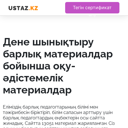
Тегін сертификат
алу
дене шынықтыру
барлық материалдар
бойынша оқу-
әдістемелік
материалдар
Еліміздің барлық педагогтарының білімі мен
тәжірибесін біріктіріп, білім сапасын арттыру үшін
барлық педагогтардың еңбектерін осы сайтта
жинадық. Сайтта 13051 материал жарияланған. Сіз