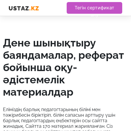
Тегін сертификат
алу
дене шынықтыру
баяндамалар, реферат
бойынша оқу-
әдістемелік
материалдар
Еліміздің барлық педагогтарының білімі мен
тәжірибесін біріктіріп, білім сапасын арттыру үшін
барлық педагогтардың еңбектерін осы сайтта
жинадық. Сайтта 170 материал жарияланған. Сіз