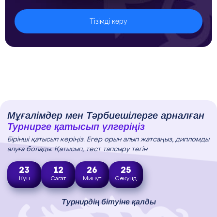
Тізімді көру
Мұғалімдер мен Тәрбиешілерге арналған
Турнирге қатысып үлгеріңіз
Бірінші қатысып көріңіз. Егер орын алып жатсаңыз, дипломды
алуға болады. Қатысып, тест тапсыру тегін
23
12
26
24
Күн
Сағат
Минут
Секунд
Турнирдің бітуіне қалды