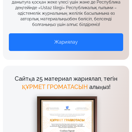
дамытуға қосқан жеке үлесі үшін және де Республика
деңгейінде «Ustaz tilegi» Республикалық ғылыми –
әдістемелік журналының желілік басылымына өз
авторлық материалыңызбен бөлісіп, белсенді
болғаныңыз үшін алғыс білдіреміз!
Жариялау
Сайтқа 25 материал жариялап, тегін
ҚҰРМЕТ ГРОМАТАСЫН
алыңыз!