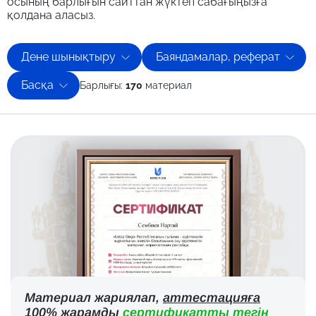
осының барлығын сайттан жүктеп сабағыңызға
қолдана аласыз.
Дене шынықтыру
Баяндамалар, реферат
Басқа
Барлығы:
170
материал
Материал жариялап,
аттестацияға
100% жарамды
сертификатты тегін