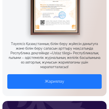
Тәуелсіз Қазақстанның білім беру жүйесін дамытуға
және білім беру сапасын арттыру мақсатында
Республика деңгейінде «Ustaz tilegi» Республикалық
ғылыми – әдістемелік журналының желілік басылымына
өз авторлық жұмысын жариялағаны үшін
марапатталасыз!
Жариялау