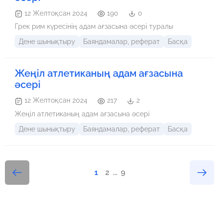
12 Желтоқсан 2024
190
0
Грек рим күресінің адам ағзасына әсері туралы
Дене шынықтыру
Баяндамалар, реферат
Басқа
Жеңіл атлетиканың адам ағзасына
әсері
12 Желтоқсан 2024
217
2
Жеңіл атлетиканың адам ағзасына әсері
Дене шынықтыру
Баяндамалар, реферат
Басқа
1
2
...
9