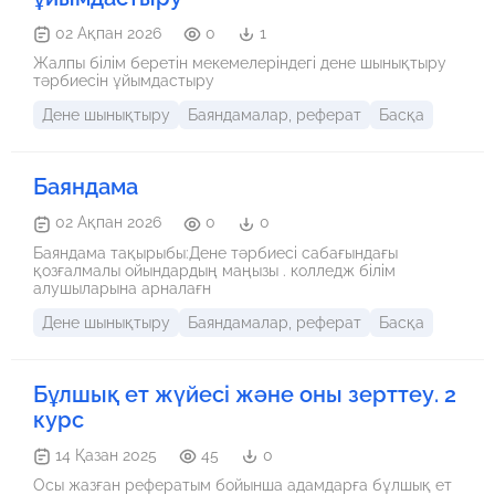
02 Ақпан 2026
0
1
Жалпы білім беретін мекемелеріндегі дене шынықтыру
тәрбиесін ұйымдастыру
Дене шынықтыру
Баяндамалар, реферат
Басқа
Баяндама
02 Ақпан 2026
0
0
Баяндама тақырыбы:Дене тәрбиесі сабағындағы
қозғалмалы ойындардың маңызы . колледж білім
алушыларына арналағн
Дене шынықтыру
Баяндамалар, реферат
Басқа
Бұлшық ет жүйесі және оны зерттеу. 2
курс
14 Қазан 2025
45
0
Осы жазған рефератым бойынша адамдарға бұлшық ет