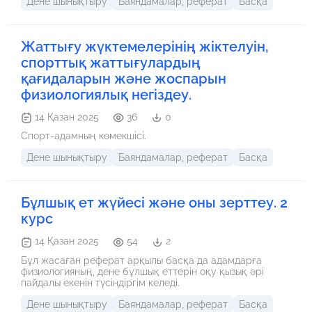
Дене шынықтыру
Баяндамалар, реферат
Басқа
Жаттығу жүктемелерінің жіктелуін,
спорттық жаттығулардың
қағидаларын және жоспарын
физиологиялық негіздеу.
14 Қазан 2025
36
0
Спорт-адамның көмекшісі.
Дене шынықтыру
Баяндамалар, реферат
Басқа
Бұлшық ет жүйесі және оны зерттеу. 2
курс
14 Қазан 2025
54
2
Бұл жасаған реферат арқылы басқа да адамдарға
физиологияның, дене бұлшық еттерін оқу қызық әрі
пайдалы екенін түсіндіргім келеді.
Дене шынықтыру
Баяндамалар, реферат
Басқа