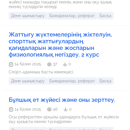
жүйесі манызды тақырып екенің және оны оқу қызық
екенің түсіндіргім келеді.
Дене шынықтыру
Баяндамалар, реферат
Басқа
Жаттығу жүктемелерінің жіктелуін,
спорттық жаттығулардың
қағидаларын және жоспарын
физиологиялық негіздеу. 2 курс
14 Қазан 2025
37
0
Спорт-адамның басты көмекшісі.
Дене шынықтыру
Баяндамалар, реферат
Басқа
Бұлшық ет жүйесі және оны зерттеу.
14 Қазан 2025
46
0
Осы рефератпен арқылы адамдарға бұлшық ет жүйесін
оқу қызықты екенін түсіндіремін