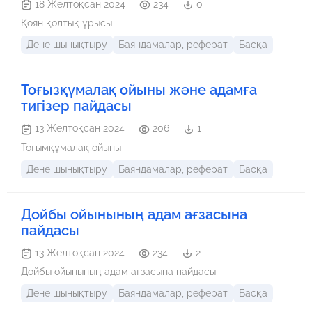
18 Желтоқсан 2024
234
0
Қоян қолтық ұрысы
Дене шынықтыру
Баяндамалар, реферат
Басқа
Тоғызқұмалақ ойыны және адамға
тигізер пайдасы
13 Желтоқсан 2024
206
1
Тоғымқұмалақ ойыны
Дене шынықтыру
Баяндамалар, реферат
Басқа
Дойбы ойынының адам ағзасына
пайдасы
13 Желтоқсан 2024
234
2
Дойбы ойынының адам ағзасына пайдасы
Дене шынықтыру
Баяндамалар, реферат
Басқа