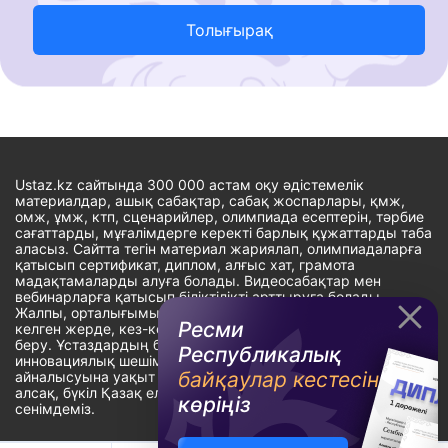
Толығырақ
Ustaz.kz сайтында 300 000 астам оқу әдістемелік
материалдар, ашық сабақтар, сабақ жоспарлары, қмж,
омж, ұмж, ктп, сценарийлер, олимпиада есептерін, тәрбие
сағаттарды, мұғалімдерге керекті барлық құжаттарды таба
аласыз. Сайтта тегін материал жариялап, олимпиадаларға
қатысып сертификат, диплом, алғыс хат, грамота
мадақтамаларды алуға болады. Видеосабақтар мен
вебинарларға қатысып біліктілікті арттыруға болады.
Жалпы, орталығымыздың басты мақсаты: ұстаздарға кез-
Ресми
келген жерде, кез-келген уақытта білім алуына мүмкіндік
беру. Ұстаздардың барлық өзекті мәселелеріне
Республикалық
инновациялық шешім тауып, шығармашылық жұмыспен
байқаулар кестесін
айналысуына уақыт сыйлау. «Ұстаздарға сапалы білім бере
алсақ, бүкіл Қазақ еліне білім бере аламыз» - деген
көріңіз
сенімдеміз.