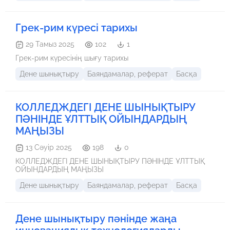
Грек-рим күресі тарихы
29 Тамыз 2025
102
1
Грек-рим күресінің шығу тарихы
Дене шынықтыру
Баяндамалар, реферат
Басқа
КОЛЛЕДЖДЕГІ ДЕНЕ ШЫНЫҚТЫРУ
ПӘНІНДЕ ҰЛТТЫҚ ОЙЫНДАРДЫҢ
МАҢЫЗЫ
13 Сәуір 2025
198
0
КОЛЛЕДЖДЕГІ ДЕНЕ ШЫНЫҚТЫРУ ПӘНІНДЕ ҰЛТТЫҚ
ОЙЫНДАРДЫҢ МАҢЫЗЫ
Дене шынықтыру
Баяндамалар, реферат
Басқа
Дене шынықтыру пәнінде жаңа