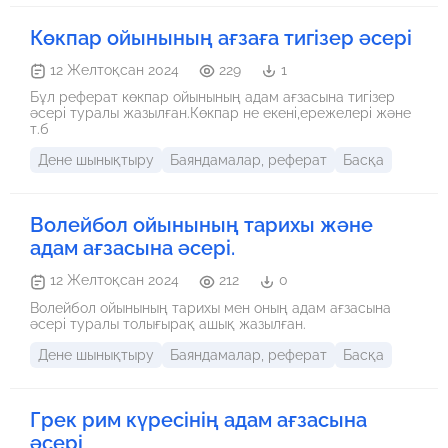
Көкпар ойынының ағзаға тигізер әсері
12 Желтоқсан 2024
229
1
Бұл реферат көкпар ойынының адам ағзасына тигізер
әсері туралы жазылған.Көкпар не екені,ережелері және
т.б
Дене шынықтыру
Баяндамалар, реферат
Басқа
Волейбол ойынының тарихы және
адам ағзасына әсері.
12 Желтоқсан 2024
212
0
Волейбол ойынының тарихы мен оның адам ағзасына
әсері туралы толығырақ ашық жазылған.
Дене шынықтыру
Баяндамалар, реферат
Басқа
Грек рим күресінің адам ағзасына
әсері