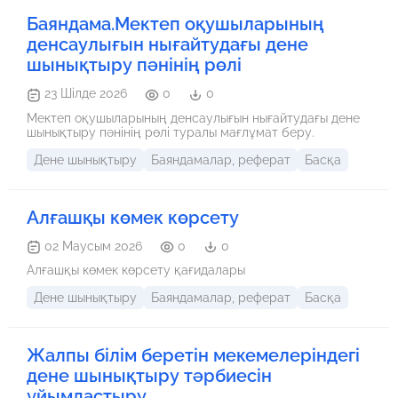
Баяндама.Мектеп оқушыларының
денсаулығын нығайтудағы дене
шынықтыру пәнінің рөлі
23 Шілде 2026
0
0
Мектеп оқушыларының денсаулығын нығайтудағы дене
шынықтыру пәнінің рөлі туралы мағлұмат беру.
Дене шынықтыру
Баяндамалар, реферат
Басқа
Алғашқы көмек көрсету
02 Маусым 2026
0
0
Алғашқы көмек көрсету қағидалары
Дене шынықтыру
Баяндамалар, реферат
Басқа
Жалпы білім беретін мекемелеріндегі
дене шынықтыру тәрбиесін
ұйымдастыру