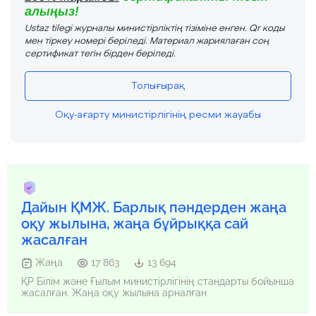
алыңыз!
Ustaz tilegi журналы министірліктің тізіміне енген. Qr коды
мен тіркеу номері беріледі. Материал жариялаған соң
сертификат тегін бірден беріледі.
Толығырақ
Оқу-ағарту министірлігінің ресми жауабы
Дайын ҚМЖ. Барлық пәндерден жаңа
оқу жылына, жаңа бұйрыққа сай
жасалған
Жаңа
17 863
13 694
ҚР Білім және Ғылым министірлігінің стандарты бойынша
жасалған. Жаңа оқу жылына арналған