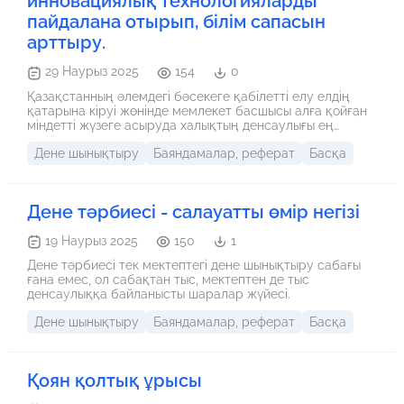
инновациялық технологияларды
пайдалана отырып, білім сапасын
арттыру.
29 Наурыз 2025
154
0
Қазақстанның әлемдегі бәсекеге қабілетті елу елдің
қатарына кіруі жөнінде мемлекет басшысы алға қойған
міндетті жүзеге асыруда халықтың денсаулығы ең
маңызды мәселе болып табылады. Қазіргі уақытта
Дене шынықтыру
Баяндамалар, реферат
Басқа
әлеуметтік жағдай, өмір сүру ұзақтығының төмендеуі
және адам экологиясының қолайсыздығы бүкіл
өркениетті әлем үшін көкейтесті мәселе болып отыр.
Еліміздің даму бағытын бекіткен «Қазақстан – 2030»
Дене тәрбиесі - салауатты өмір негізі
бағдарламасында салауатты өмір салтын ұстану
мемлекеттік маңызы бар мәселелермен тең дәрежеде
екендігі баса көрсетілген. Өмір салты мен денсаулық
19 Наурыз 2025
150
1
арасындағы өзара байланыс салауатты өмір салты
Дене тәрбиесі тек мектептегі дене шынықтыру сабағы
ұғымын құрастырады. Салауатты өмір салтын
ғана емес, ол сабақтан тыс, мектептен де тыс
насихаттауда, салауатты өмір сүру мәдениетін
денсаулыққа байланысты шаралар жүйесі.
қалыптастыру мәселелерін жетілдіретін, осы саладағы
басымдылықтарды анықтайтын ғылым да, өскелең
Дене шынықтыру
Баяндамалар, реферат
Басқа
ұрпақты оқыту, тәрбиелеу формалары мен жаңа
әдістерді ұстанатын білім де қажет. Мектеп
оқушыларының салауатты өмір салтын қалыптастыру
туралы алған білімдері болашақ азаматтардың
Қоян қолтық ұрысы
денсаулығын сақтап қалуға берік тірек болады.