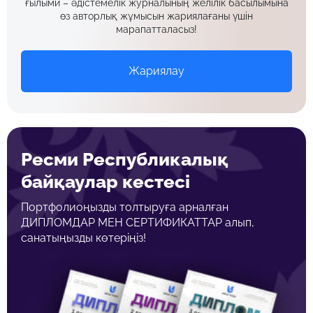
ғылыми – әдістемелік журналының желілік басылымына
өз авторлық жұмысын жариялағаны үшін
марапатталасыз!
Жариялау
Ресми Республикалық
байқаулар кестесі
Портфолиоңызды толтыруға арналған
ДИПЛОМДАР МЕН СЕРТИФИКАТТАР алып,
санатыңызды көтеріңіз!