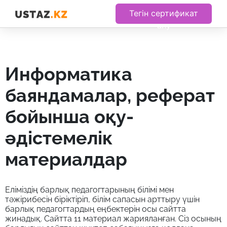
Тегін сертификат
алу
информатика
баяндамалар, реферат
бойынша оқу-
әдістемелік
материалдар
Еліміздің барлық педагогтарының білімі мен
тәжірибесін біріктіріп, білім сапасын арттыру үшін
барлық педагогтардың еңбектерін осы сайтта
жинадық. Сайтта 11 материал жарияланған. Сіз осының