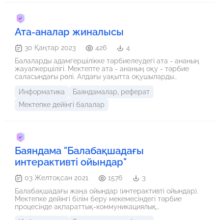
лицах» Работа в группах (5 групп) с музыкальным
сопровождением 6. Обобщение по коучингу
(выступление групп) 7. Просмотр социального ролика
«Папы» 8. Рефлексия Репортаж с папами «Ожидания от
Ата-аналар жиналысы
родительского собрания» 9. Заключение
30 Қаңтар 2023
426
4
Балаларды адамгершілікке тәрбиелеудегі ата - ананың
жауапкершілігі. Мектепте ата - ананың оқу - тәрбие
саласындағы рөлі. Алдағы уақытта оқушыларды
тәрбиелеуде мұғалім мен ата - ананың бірігіп жұмыс
Информатика
Баяндамалар, реферат
жасауы.
Мектепке дейінгі балалар
Баяндама "Балабақшадағы
интерактивті ойындар"
03 Желтоқсан 2021
1576
3
Балабақшадағы жаңа ойындар (интерактивті ойындар).
Мектепке дейінгі білім беру мекемесіндегі тәрбие
процесінде ақпараттық-коммуникациялық
технологиялардың (акт) қатысуы — отандық мектепке