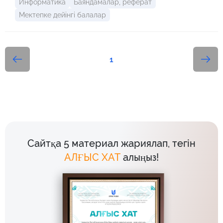
Информатика
Баяндамалар, реферат
дейінгі педагогикадағы жаңа және өзекті бағыттардың
бірі.
Мектепке дейінгі балалар
1
Сайтқа 5 материал жариялап, тегін
АЛҒЫС ХАТ
алыңыз!