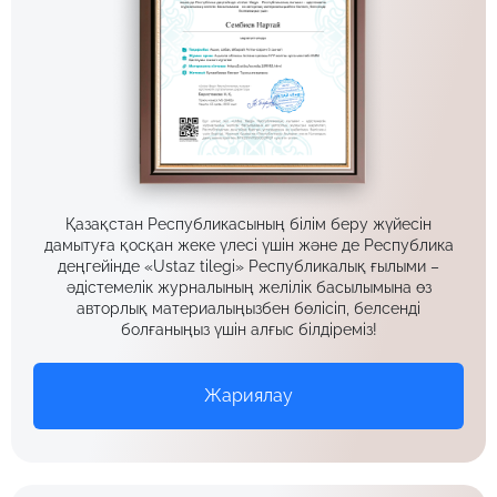
Қазақстан Республикасының білім беру жүйесін
дамытуға қосқан жеке үлесі үшін және де Республика
деңгейінде «Ustaz tilegi» Республикалық ғылыми –
әдістемелік журналының желілік басылымына өз
авторлық материалыңызбен бөлісіп, белсенді
болғаныңыз үшін алғыс білдіреміз!
Жариялау