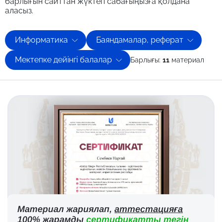
барлығын сайттан жүктеп сабағыңызға қолдана
аласыз.
Информатика
Баяндамалар, реферат
Мектепке дейінгі балалар
Барлығы:
11
материал
Материал жариялап,
аттестацияға
100% жарамды
сертификатты тегін