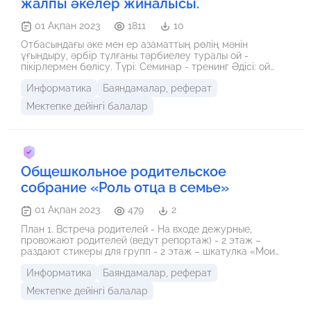
жалпы әкелер жиналысы.
01 Ақпан 2023
1811
10
Отбасындағы әке мен ер азаматтың рөлің мәнін
ұғындыру, әрбір тұлғаны тәрбиелеу туралы ой -
пікірлермен бөлісу. Түрі: Семинар - тренинг Әдісі: ой
қозғау, пікірталас
Информатика
Баяндамалар, реферат
Мектепке дейінгі балалар
Общешкольное родительское
собрание «Роль отца в семье»
01 Ақпан 2023
479
2
План 1. Встреча родителей - На входе дежурные,
провожают родителей (ведут репортаж) - 2 этаж –
раздают стикеры для групп - 2 этаж – шкатулка «Мои
качества» (3 шт). 2. Передача Звучит музыка из передачи
Информатика
Баяндамалар, реферат
«Вечерний Ургант» Вступительное слово 3. Репортаж
Видео с учащимися школы. 4. Слово директора школы 5.
Мектепке дейінгі балалар
Коучинг Вступительное слово (с сопровождением
слайдов) Разминка «Общение детей и родителей в