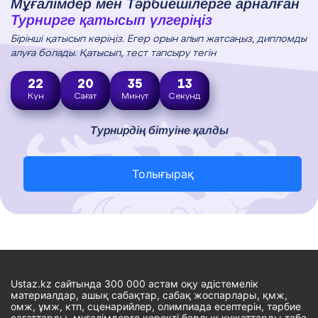
Мұғалімдер мен Тәрбиешілерге арналған
Турнирге қатысып үлгеріңіз
Бірінші қатысып көріңіз. Егер орын алып жатсаңыз, дипломды
алуға болады. Қатысып, тест тапсыру тегін
22
20
35
13
Күн
Сағат
Минут
Секунд
Турнирдің бітуіне қалды
Толығырақ
Ustaz.kz сайтында 300 000 астам оқу әдістемелік
материалдар, ашық сабақтар, сабақ жоспарлары, қмж,
омж, ұмж, ктп, сценарийлер, олимпиада есептерін, тәрбие
сағаттарды, мұғалімдерге керекті барлық құжаттарды таба