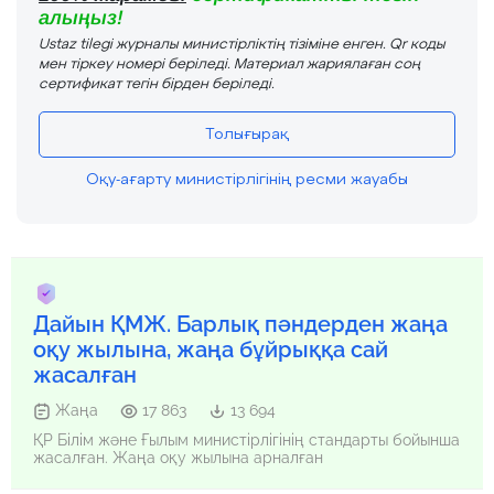
алыңыз!
Ustaz tilegi журналы министірліктің тізіміне енген. Qr коды
мен тіркеу номері беріледі. Материал жариялаған соң
сертификат тегін бірден беріледі.
Толығырақ
Оқу-ағарту министірлігінің ресми жауабы
Дайын ҚМЖ. Барлық пәндерден жаңа
оқу жылына, жаңа бұйрыққа сай
жасалған
Жаңа
17 863
13 694
ҚР Білім және Ғылым министірлігінің стандарты бойынша
жасалған. Жаңа оқу жылына арналған