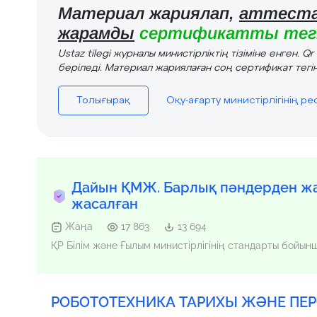
Материал жариялап,
аттеста
жарамды
сертификатты тегі
Ustaz tilegi журналы министірліктің тізіміне енген. Q
беріледі. Материал жариялаған соң сертификат тегін
Толығырақ
Оқу-ағарту министірлігінің р
Дайын ҚМЖ. Барлық пәндерден жа
жасалған
Жаңа
17 863
13 694
ҚР Білім және Ғылым министірлігінің стандарты бойы
РОБОТОТЕХНИКА ТАРИХЫ ЖӘНЕ ПЕРСП