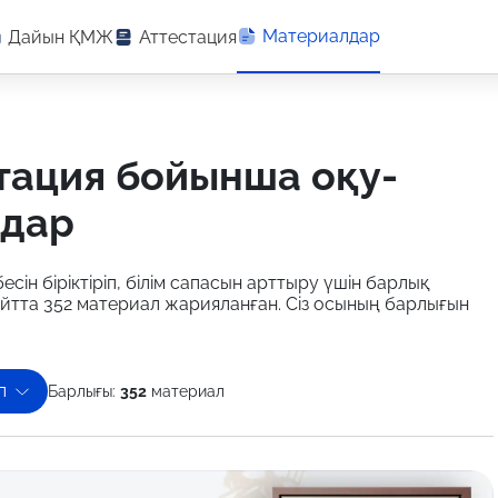
Материалдар
Дайын ҚМЖ
Аттестация
лдар
есін біріктіріп, білім сапасын арттыру үшін барлық
айтта 352 материал жарияланған. Сіз осының барлығын
п
Барлығы:
352
материал