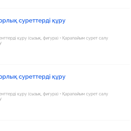
орлық суреттерді құру
нттерді құру (сызық, фигура) • Қарапайым сурет салу
у
орлық суреттерді құру
нттерді құру (сызық, фигура) • Қарапайым сурет салу
у