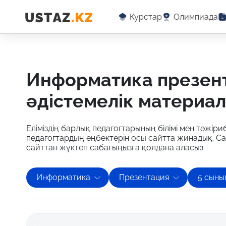
Курстар
Олимпиада
информатика презентация бойынша оқу-
әдістемелік материа
Еліміздің барлық педагогтарының білімі мен тәжіриб
педагогтардың еңбектерін осы сайтта жинадық. С
сайттан жүктеп сабағыңызға қолдана аласыз.
Информатика
Презентация
5 сыны