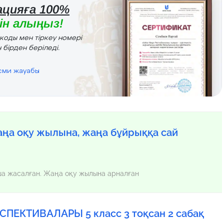
цияға 100%
н алыңыз!
r коды мен тіркеу номері
 бірден беріледі.
есми жауабы
ңа оқу жылына, жаңа бұйрыққа сай
нша жасалған. Жаңа оқу жылына арналған
ЕКТИВАЛАРЫ 5 класс 3 тоқсан 2 сабақ