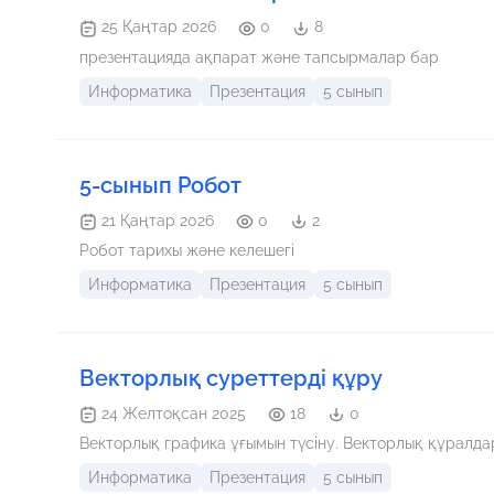
25 Қаңтар 2026
0
8
презентацияда ақпарат және тапсырмалар бар
Информатика
Презентация
5 сынып
5-сынып Робот
21 Қаңтар 2026
0
2
Робот тарихы және келешегі
Информатика
Презентация
5 сынып
Векторлық суреттерді құру
24 Желтоқсан 2025
18
0
Векторлық графика ұғымын түсіну. Векторлық құралда
Информатика
Презентация
5 сынып