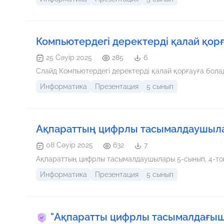
Компьютердегі деректерді қалай қор
25 Сәуір 2025
285
6
Слайд Компьютердегі деректерді қалай қорғауға бола
Информатика
Презентация
5 сынып
Ақпараттың цифрлы тасымалдаушыла
08 Сәуір 2025
632
7
Ақпараттың цифрлы тасымалдаушылары 5-сы
Информатика
Презентация
5 сынып
"Ақпаратты цифрлы тасымалдағыш