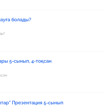
ғауға болады?
ды?
ры 5-сынып, 4-тоқсан
нып, 4-тоқсан
тар" Презентация 5-сынып