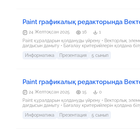
Paint графикалық редакторында Вект
24 Желтоқсан 2025
16
1
Paint құралдарын қолдануды үйрену • Векторлық элеме
дағдысын дамыту • Бағалау критерийлерін қолдана біл
Информатика
Презентация
5 сынып
Paint графикалық редакторында Вект
24 Желтоқсан 2025
15
0
Paint құралдарын қолдануды үйрену • Векторлық элеме
дағдысын дамыту • Бағалау критерийлерін қолдана біл
Информатика
Презентация
5 сынып