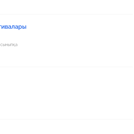
тивалары
 сыныпқа