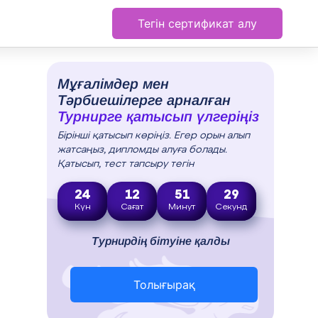
Тегін сертификат алу
Мұғалімдер мен
Тәрбиешілерге арналған
Турнирге қатысып үлгеріңіз
Бірінші қатысып көріңіз. Егер орын алып
жатсаңыз, дипломды алуға болады.
Қатысып, тест тапсыру тегін
24
12
51
28
Күн
Сағат
Минут
Секунд
Турнирдің бітуіне қалды
Толығырақ