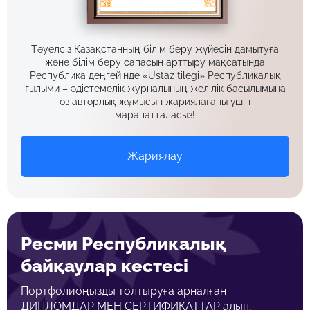
Тәуелсіз Қазақстанның білім беру жүйесін дамытуға
және білім беру сапасын арттыру мақсатында
Республика деңгейінде «Ustaz tilegi» Республикалық
ғылыми – әдістемелік журналының желілік басылымына
өз авторлық жұмысын жариялағаны үшін
марапатталасыз!
Жариялау
Ресми Республикалық
байқаулар кестесі
Портфолиоңызды толтыруға арналған
ДИПЛОМДАР МЕН СЕРТИФИКАТТАР алып,