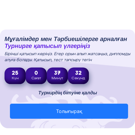
Мұғалімдер мен Тәрбиешілерге арналған
Турнирге қатысып үлгеріңіз
Бірінші қатысып көріңіз. Егер орын алып жатсаңыз, дипломды
алуға болады. Қатысып, тест тапсыру тегін
25
0
37
31
Күн
Сағат
Минут
Секунд
Турнирдің бітуіне қалды
Толығырақ