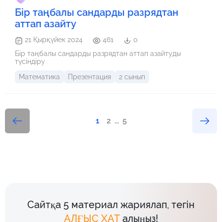
Бір таңбалы сандарды разрядтан
аттап азайту
21 Қырқүйек 2024
461
0
Бір таңбалы сандарды разрядтан аттап азайтуды
түсіндіру
Математика
Презентация
2 сынып
1
2
...
5
Сайтқа 5 материал жариялап, тегін
АЛҒЫС ХАТ
алыңыз!