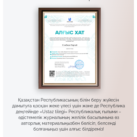
Қазақстан Республикасының білім беру жүйесін
дамытуға қосқан жеке үлесі үшін және де Республика
деңгейінде «Ustaz tilegi» Республикалық ғылыми –
әдістемелік журналының желілік басылымына өз
авторлық материалыңызбен бөлісіп, белсенді
болғаныңыз үшін алғыс білдіреміз!