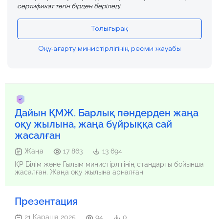
сертификат тегін бірден беріледі.
Толығырақ
Оқу-ағарту министірлігінің ресми жауабы
Дайын ҚМЖ. Барлық пәндерден жаңа
оқу жылына, жаңа бұйрыққа сай
жасалған
Жаңа
17 863
13 694
ҚР Білім және Ғылым министірлігінің стандарты бойынша
жасалған. Жаңа оқу жылына арналған
Презентация
21 Қараша 2025
94
0