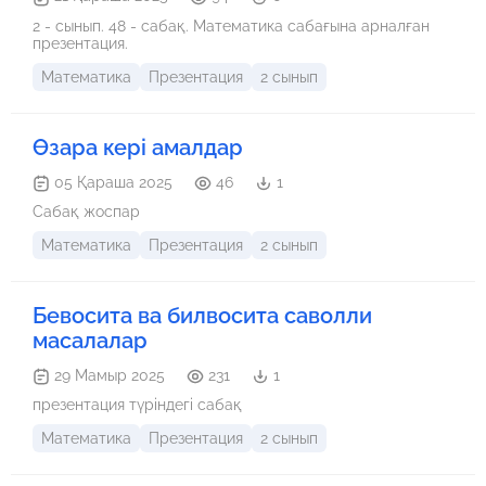
2 - сынып. 48 - сабақ. Математика сабағына арналған
презентация.
Математика
Презентация
2 сынып
Өзара кері амалдар
05 Қараша 2025
46
1
Сабақ жоспар
Математика
Презентация
2 сынып
Бевосита ва билвосита саволли
масалалар
29 Мамыр 2025
231
1
презентация түріндегі сабақ
Математика
Презентация
2 сынып