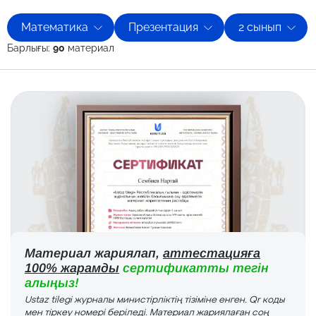
Математика
Презентация
2 сынып
Барлығы:
90
материал
Материал жариялап,
аттестацияға
100% жарамды
сертификатты тегін
алыңыз!
Ustaz tilegi журналы министірліктің тізіміне енген. Qr коды
мен тіркеу номері беріледі. Материал жариялаған соң