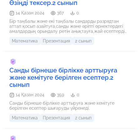
Өзіңді тексер.2 сынып
14 Қазан 2024
367
0
Бір таңбалы және екі таңбалы сандарды разрядтан
аттап қосып азайтуға,санды және әріпті өрнектердегі
амалдардың орындалу ретін анықтауға,жай есептерді
шығаруға есептер шығаруды қайталайды.
Математика
Презентация
2 сынып
Санды бірнеше бірлікке арттыруға
және кемітуге берілген есептер.2
сынып
14 Қазан 2024
359
0
Санды бірнеше бірлікке арттыруға және кемітуге
берілген есептер шығаруды үйренеді.
Математика
Презентация
2 сынып