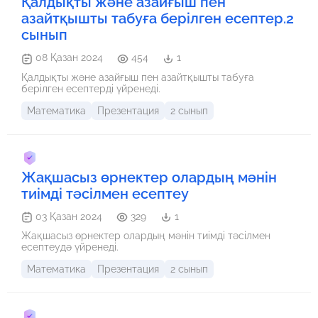
Қалдықты және азайғыш пен
азайтқышты табуға берілген есептер.2
сынып
08 Қазан 2024
454
1
Қалдықты және азайғыш пен азайтқышты табуға
берілген есептерді үйренеді.
Математика
Презентация
2 сынып
Жақшасыз өрнектер олардың мәнін
тиімді тәсілмен есептеу
03 Қазан 2024
329
1
Жақшасыз өрнектер олардың мәнін тиімді тәсілмен
есептеудә үйренеді.
Математика
Презентация
2 сынып