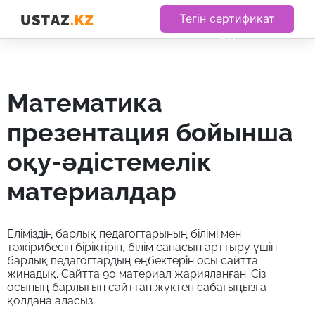
Тегін сертификат
алу
математика
презентация бойынша
оқу-әдістемелік
материалдар
Еліміздің барлық педагогтарының білімі мен
тәжірибесін біріктіріп, білім сапасын арттыру үшін
барлық педагогтардың еңбектерін осы сайтта
жинадық. Сайтта 90 материал жарияланған. Сіз
осының барлығын сайттан жүктеп сабағыңызға
қолдана аласыз.