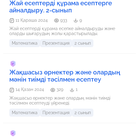
Жай есептерді құрама есептерге
айналдыру. 2-сынып
11 Қараша 2024
933
9
Жай есептерді құрама есепке айналдыруды және
оларды шығарудың жолы қарастырылады.
Математика
Презентация
2 сынып
Жақшасыз өрнектер және олардың
мәнін тиімді тәсілмен есептеу
14 Қазан 2024
329
1
Жақшасыз өрнектер және олардың мәнін тиімді
тәсілмен есептеуді үйренеді.
Математика
Презентация
2 сынып