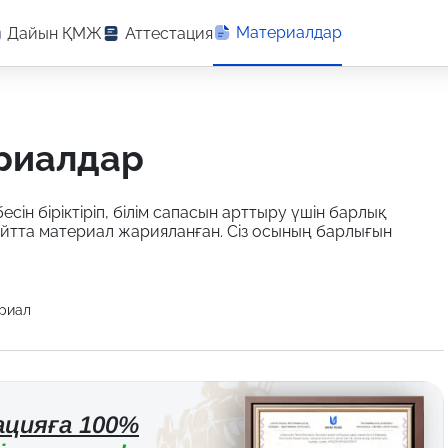
Материалдар
Дайын ҚМЖ
Аттестация
ериалдар
есін біріктіріп, білім сапасын арттыру үшін барлық
айтта материал жарияланған. Сіз осының барлығын
риал
цияға 100%