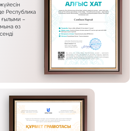
 жүйесін
де Республика
қ ғылыми –
ымына өз
сенді