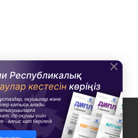
и Республикалық
аулар кестесін
көріңіз
 ұстаздар, оқушылар және
лер қатыса алады.
қатысушыларға
, сценарийлер, олимпиада есептерін, тәрбие
ат. Әр оқушы үшін
тысып сертификат, диплом, алғыс хат, грамота
е - алғыс хат беріледі
лығымыздың басты мақсаты: ұстаздарға кез-келген
ешім тауып, шығармашылық жұмыспен айналысуына уақыт