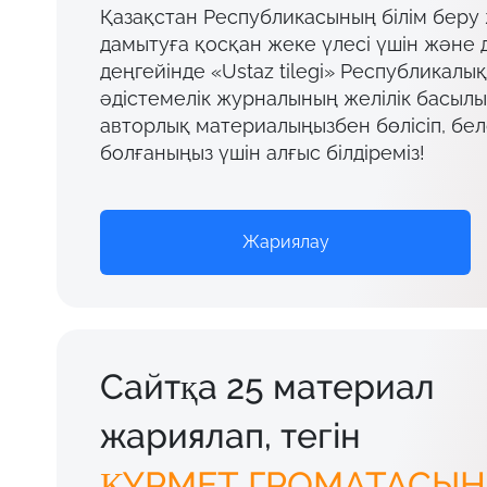
Қазақстан Республикасының білім беру
дамытуға қосқан жеке үлесі үшін және 
деңгейінде «Ustaz tilegi» Республикалы
әдістемелік журналының желілік басыл
авторлық материалыңызбен бөлісіп, бел
болғаныңыз үшін алғыс білдіреміз!
Жариялау
Сайтқа 25 материал
жариялап, тегін
ҚҰРМЕТ ГРОМАТАСЫН