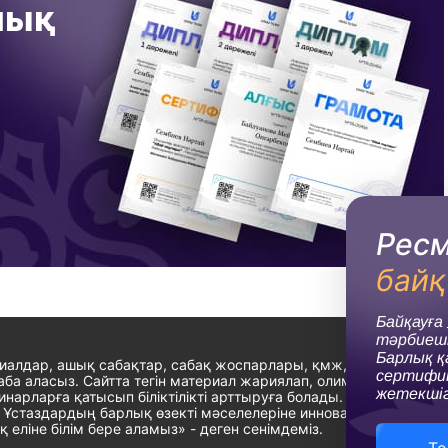
лық
Ресм
байқ
Байқауға
тәрбиеші
Барлық 
риалдар, ашық сабақтар, сабақ жоспарлары, қмж, омж, ұмж, ктп
сертифик
ба аласыз. Сайтта тегін материал жариялап, олимпиадаларға қа
жетекшіг
нарларға қатысып біліктілікті арттыруға болады. Жалпы, орта
ру. Ұстаздардың барлық өзекті мәселелеріне инновациялық ш
қ еліне білім бере аламыз» - деген сенімдеміз.