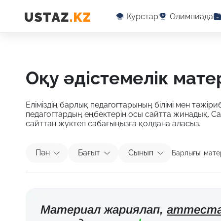
Курстар
Олимпиада
оқу әдістемелік мат
Еліміздің барлық педагогтарының білімі мен тәжіриб
педагогтардың еңбектерін осы сайтта жинадық. С
сайттан жүктеп сабағыңызға қолдана аласыз.
Пән
Бағыт
Сынып
Барлығы:
мате
Материал жариялап,
аттеста