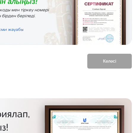
н алыңыз!
r коды мен тіркеу номері
 бірден беріледі.
есми жауабы
Келесі
иялап,
з!