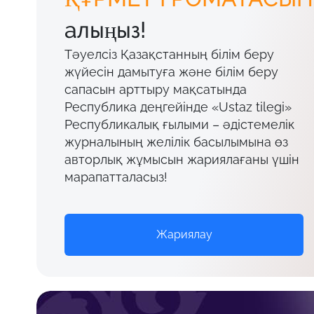
алыңыз!
Тәуелсіз Қазақстанның білім беру
жүйесін дамытуға және білім беру
сапасын арттыру мақсатында
Республика деңгейінде «Ustaz tilegi»
Республикалық ғылыми – әдістемелік
журналының желілік басылымына өз
авторлық жұмысын жариялағаны үшін
марапатталасыз!
Жариялау