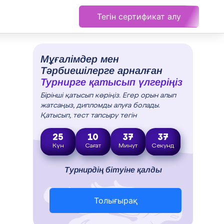
Тегін сертификат алу
Мұғалімдер мен
Тәрбиешілерге арналған
Турнирге қатысып үлгеріңіз
Бірінші қатысып көріңіз. Егер орын алып
жатсаңыз, дипломды алуға болады.
Қатысып, тест тапсыру тегін
25
10
37
36
Күн
Сағат
Минут
Секунд
Турнирдің бітуіне қалды
Толығырақ