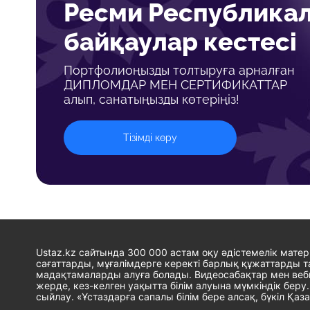
Ресми Республика
байқаулар кестесі
Портфолиоңызды толтыруға арналған
ДИПЛОМДАР МЕН СЕРТИФИКАТТАР
алып, санатыңызды көтеріңіз!
Тізімді көру
Ustaz.kz сайтында 300 000 астам оқу әдістемелік мате
сағаттарды, мұғалімдерге керекті барлық құжаттарды та
мадақтамаларды алуға болады. Видеосабақтар мен веби
жерде, кез-келген уақытта білім алуына мүмкіндік бе
сыйлау. «Ұстаздарға сапалы білім бере алсақ, бүкіл Қаза