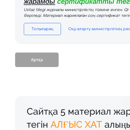
жарамды
сертификатты тегі
Ustaz tilegi журналы министірліктің тізіміне енген. Q
беріледі. Материал жариялаған соң сертификат тегін
Толығырақ
Оқу-ағарту министірлігінің р
Артқа
Сайтқа 5 материал жар
тегін
АЛҒЫС ХАТ
алыңы