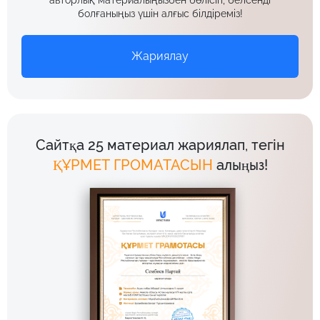
болғаныңыз үшін алғыс білдіреміз!
Жариялау
Сайтқа 25 материал жариялап, тегін
ҚҰРМЕТ ГРОМАТАСЫН
алыңыз!