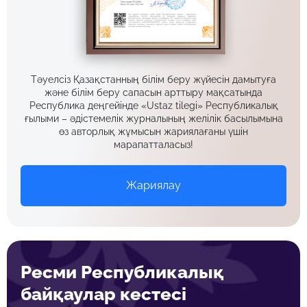
Тәуелсіз Қазақстанның білім беру жүйесін дамытуға
және білім беру сапасын арттыру мақсатында
Республика деңгейінде «Ustaz tilegi» Республикалық
ғылыми – әдістемелік журналының желілік басылымына
өз авторлық жұмысын жариялағаны үшін
марапатталасыз!
Жариялау
Ресми Республикалық
байқаулар кестесі