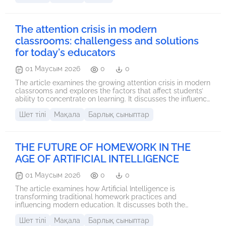
саласындағы маңызды міндеттердің бірі. Дәстүрлі оқыту
әдістері кей жағдайда оқушылардың қызығушылығын
төмендетуі мүмкін, сондықтан сабақта заманауи әрі
The attention crisis in modern
тиімді әдістерді қолдану қажет. Мақалада ойын
технологияларының оқыту процесіндегі рөлі талданды.
classrooms: challengess and solutions
Атап айтқанда, рөлдік ойындар, сөздік ойындар, топтық
for today's educators
тапсырмалар мен түрлі интерактивті әдістер
оқушылардың ағылшын тілін үйренуге деген ынтасын
01 Маусым 2026
0
0
арттыратыны көрсетілді. Ойындар арқылы оқушылар
жаңа сөздерді жеңіл меңгеріп, еркін сөйлеуге және өз
The article examines the growing attention crisis in modern
ойын жеткізуге дағдыланады. Сонымен қатар, ойын
classrooms and explores the factors that affect students’
технологиялары оқушылардың психологиялық
ability to concentrate on learning. It discusses the influence
кедергілерін азайтып, сабақ барысында жағымды орта
of social media, digital technologies, and multitasking on
қалыптастыратыны айтылды. Нәтижесінде оқушылардың
Шет тілі
Мақала
Барлық сыныптар
attention and academic performance. Drawing on
сабаққа қатысу белсенділігі артып, оқу нәтижелері
educational psychology and classroom examples, the
жақсарады. Қорытындысында,
paper highlights the importance of student engagement,
active learning, and meaningful classroom interaction. The
THE FUTURE OF HOMEWORK IN THE
author concludes that teachers can improve attention and
learning outcomes by creating interactive and relevant
AGE OF ARTIFICIAL INTELLIGENCE
educational experiences that meet the needs of modern
learners.
01 Маусым 2026
0
0
The article examines how Artificial Intelligence is
transforming traditional homework practices and
influencing modern education. It discusses both the
benefits and challenges of AI-assisted homework,
Шет тілі
Мақала
Барлық сыныптар
including personalized learning, instant feedback,