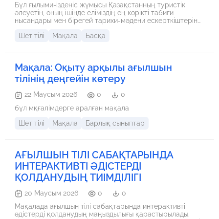
Бұл ғылыми-ізденіс жұмысы Қазақстанның туристік
әлеуетін, оның ішінде еліміздің ең көрікті табиғи
нысандары мен бірегей тарихи-мәдени ескерткіштерін
ағылшын тілінде зерттеуге арналған. Жұмыста Шарын
Шет тілі
Мақала
Басқа
шатқалы, Бұрабай, Қоянды көлі сияқты табиғат
ғажайыптары мен Қожа Ахмет Ясауи кесенесі бастаған
тарихи орындардың маңызы қарастырылады.
Мақала: Оқыту арқылы ағылшын
тілінің деңгейін көтеру
22 Маусым 2026
0
0
бұл мқғалімдерге аралған мақала
Шет тілі
Мақала
Барлық сыныптар
АҒЫЛШЫН ТІЛІ САБАҚТАРЫНДА
ИНТЕРАКТИВТІ ӘДІСТЕРДІ
ҚОЛДАНУДЫҢ ТИІМДІЛІГІ
20 Маусым 2026
0
0
Мақалада ағылшын тілі сабақтарында интерактивті
әдістерді қолданудың маңыздылығы қарастырылады.