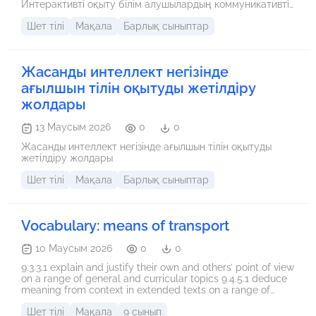
Интерактивті оқыту білім алушылардың коммуникативтік
құзыреттілігін дамытуға, оқу мотивациясын арттыруға
Шет тілі
Мақала
Барлық сыныптар
және білім сапасын жақсартуға ықпал етеді. Сонымен
қатар сабақ барысында қолданылатын тиімді әдіс-
тәсілдер мен олардың оқушылардың тілдік дағдыларын
дамытудағы рөлі сипатталған.
Жасанды интеллект негізінде
ағылшын тілін оқытуды жетілдіру
жолдары
13 Маусым 2026
0
0
Жасанды интеллект негізінде ағылшын тілін оқытуды
жетілдіру жолдары
Шет тілі
Мақала
Барлық сыныптар
Vocabulary: means of transport
10 Маусым 2026
0
0
9.3.3.1 explain and justify their own and others’ point of view
on a range of general and curricular topics 9.4.5.1 deduce
meaning from context in extended texts on a range of
familiar general and curricular topics
Шет тілі
Мақала
9 сынып