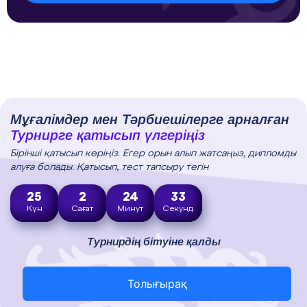
Мұғалімдер мен Тәрбиешілерге арналған
Турнирге қатысып үлгеріңіз
Бірінші қатысып көріңіз. Егер орын алып жатсаңыз, дипломды
алуға болады. Қатысып, тест тапсыру тегін
25
2
24
32
Күн
Сағат
Минут
Секунд
Турнирдің бітуіне қалды
Толығырақ