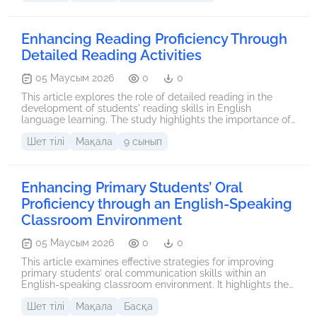
language use.
Enhancing Reading Proficiency Through
Detailed Reading Activities
05 Маусым 2026
0
0
This article explores the role of detailed reading in the
development of students' reading skills in English
language learning. The study highlights the importance of
careful text analysis for improving reading comprehension,
Шет тілі
Мақала
9 сынып
vocabulary acquisition, grammatical awareness, and
critical thinking. The article also discusses practical
strategies that teachers can use to integrate detailed
reading activities into the learning process and enhance
Enhancing Primary Students’ Oral
students’ overall language proficiency.
Proficiency through an English-Speaking
Classroom Environment
05 Маусым 2026
0
0
This article examines effective strategies for improving
primary students’ oral communication skills within an
English-speaking classroom environment. It highlights the
role of interactive methods, including collaborative
Шет тілі
Мақала
Басқа
activities and drama-based learning, in fostering language