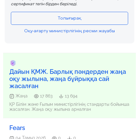
сертификат тегін бірден беріледі.
Толығырақ
Оқу-ағарту министірлігінің ресми жауабы
Дайын ҚМЖ. Барлық пәндерден жаңа
оқу жылына, жаңа бұйрыққа сай
жасалған
Жаңа
17 863
13 694
ҚР Білім және Ғылым министірлігінің стандарты бойынша
жасалған. Жаңа оқу жылына арналған
Fears
04 Тамыз 2026
0
0