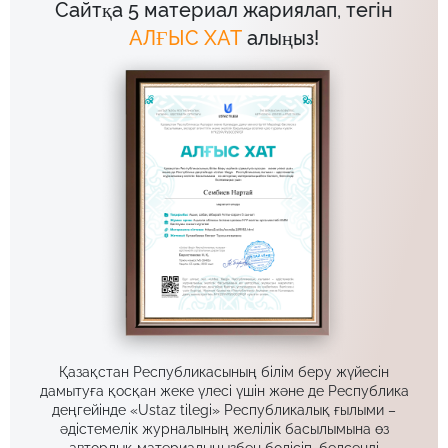
Сайтқа 5 материал жариялап, тегін
АЛҒЫС ХАТ
алыңыз!
Қазақстан Республикасының білім беру жүйесін
дамытуға қосқан жеке үлесі үшін және де Республика
деңгейінде «Ustaz tilegi» Республикалық ғылыми –
әдістемелік журналының желілік басылымына өз
авторлық материалыңызбен бөлісіп, белсенді