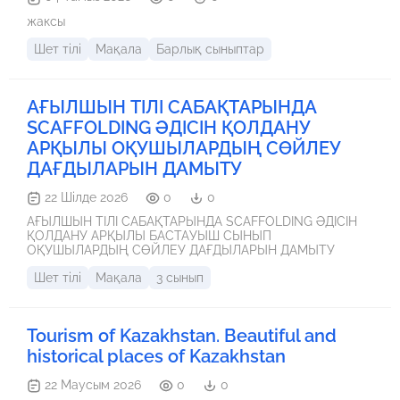
жаксы
Шет тілі
Мақала
Барлық сыныптар
АҒЫЛШЫН ТІЛІ САБАҚТАРЫНДА
SCAFFOLDING ӘДІСІН ҚОЛДАНУ
АРҚЫЛЫ ОҚУШЫЛАРДЫҢ СӨЙЛЕУ
ДАҒДЫЛАРЫН ДАМЫТУ
22 Шілде 2026
0
0
АҒЫЛШЫН ТІЛІ САБАҚТАРЫНДА SCAFFOLDING ӘДІСІН
ҚОЛДАНУ АРҚЫЛЫ БАСТАУЫШ СЫНЫП
ОҚУШЫЛАРДЫҢ СӨЙЛЕУ ДАҒДЫЛАРЫН ДАМЫТУ
Шет тілі
Мақала
3 сынып
Tourism of Kazakhstan. Beautiful and
historical places of Kazakhstan
22 Маусым 2026
0
0