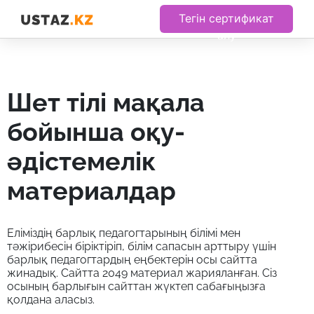
Тегін сертификат
алу
шет тілі мақала
бойынша оқу-
әдістемелік
материалдар
Еліміздің барлық педагогтарының білімі мен
тәжірибесін біріктіріп, білім сапасын арттыру үшін
барлық педагогтардың еңбектерін осы сайтта
жинадық. Сайтта 2049 материал жарияланған. Сіз
осының барлығын сайттан жүктеп сабағыңызға
қолдана аласыз.