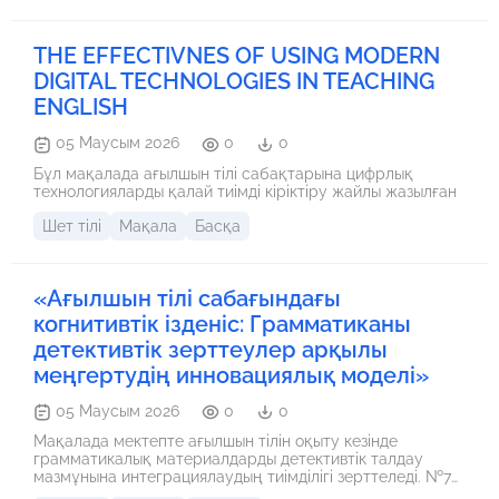
development. Particular attention is given to the
contribution of the teaching assistant in supporting student
engagement and confidence. The study emphasizes the
THE EFFECTIVNES OF USING MODERN
importance of creating a positive and communicative
learning atmosphere.
DIGITAL TECHNOLOGIES IN TEACHING
ENGLISH
05 Маусым 2026
0
0
Бұл мақалада ағылшын тілі сабақтарына цифрлық
технологияларды қалай тиімді кіріктіру жайлы жазылған
Шет тілі
Мақала
Басқа
«Ағылшын тілі сабағындағы
когнитивтік ізденіс: Грамматиканы
детективтік зерттеулер арқылы
меңгертудің инновациялық моделі»
05 Маусым 2026
0
0
Мақалада мектепте ағылшын тілін оқыту кезінде
грамматикалық материалдарды детективтік талдау
мазмұнына интеграциялаудың тиімділігі зерттеледі. №76
Л. Шахатов атындағы орта мектептің 7-сынып