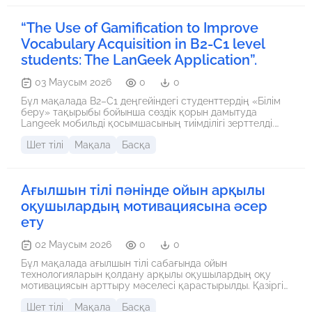
“The Use of Gamification to Improve
Vocabulary Acquisition in B2-C1 level
students: The LanGeek Application”.
03 Маусым 2026
0
0
Бұл мақалада B2–C1 деңгейіндегі студенттердің «Білім
беру» тақырыбы бойынша сөздік қорын дамытуда
Langeek мобильді қосымшасының тиімділігі зерттелді.
Зерттеу барысында сауалнама жүргізіліп, алдын ала
Шет тілі
Мақала
Басқа
және қорытынды тест нәтижелері салыстырылды.
Нәтижелер студенттердің академиялық лексиканы
меңгеру деңгейінің айтарлықтай артқанын көрсетті.
Зерттеу қорытындысы бойынша Langeek қосымшасы
Ағылшын тілі пәнінде ойын арқылы
жаңа сөздерді тиімді үйренуге мүмкіндік беретін
заманауи әрі қолжетімді құрал екені анықталды.
оқушылардың мотивациясына әсер
Қосымша шетел тілін меңгеруді жетілдіруге және
ету
халықаралық емтихандарға дайындалуға оң әсер етеді.
02 Маусым 2026
0
0
Бұл мақалада ағылшын тілі сабағында ойын
технологияларын қолдану арқылы оқушылардың оқу
мотивациясын арттыру мәселесі қарастырылды. Қазіргі
таңда оқушылардың сабаққа қызығушылығын сақтау
Шет тілі
Мақала
Басқа
және олардың белсенділігін дамыту – білім беру