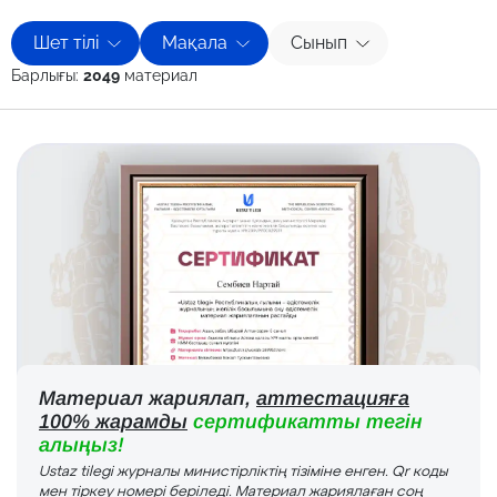
Шет тілі
Мақала
Сынып
Барлығы:
2049
материал
Материал жариялап,
аттестацияға
100% жарамды
сертификатты тегін
алыңыз!
Ustaz tilegi журналы министірліктің тізіміне енген. Qr коды
мен тіркеу номері беріледі. Материал жариялаған соң