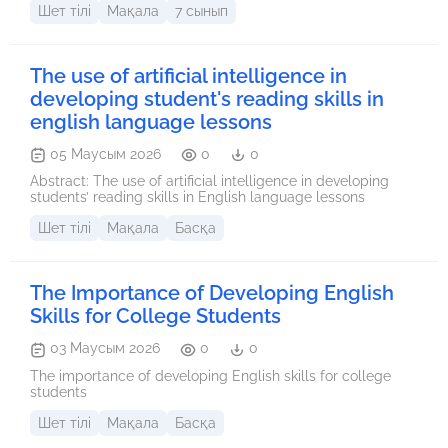
Шет тілі
Мақала
7 сынып
оқушыларымен жүргізілген тәжірибелік жұмыстар
негізінде, білім алушылардың тілдік дағдыларын
дамытумен қатар, сыни ойлауын, логикалық талдау және
мәтіндермен жұмыс істеу құзыреттілігін арттырудың
The use of artificial intelligence in
тәжірибелік тетіктері мен нақты көрсеткіштері
сипатталған.
developing student's reading skills in
english language lessons
05 Маусым 2026
0
0
Abstract: The use of artificial intelligence in developing
students’ reading skills in English language lessons
Шет тілі
Мақала
Басқа
The Importance of Developing English
Skills for College Students
03 Маусым 2026
0
0
The importance of developing English skills for college
students
Шет тілі
Мақала
Басқа