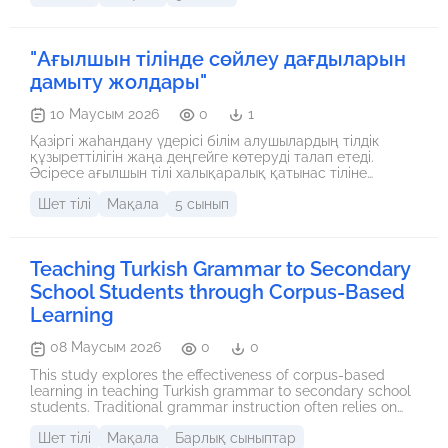
"Ағылшын тілінде сөйлеу дағдыларын
дамыту жолдары"
10 Маусым 2026
0
1
Қазіргі жаһандану үдерісі білім алушылардың тілдік
құзыреттілігін жаңа деңгейге көтеруді талап етеді.
Әсіресе ағылшын тілі халықаралық қатынас тіліне
айналып, ғылым мен техниканың, бизнес пен ақпарат
Шет тілі
Мақала
5 сынып
алмасудың негізгі құралы ретінде орнықты. Сондықтан
білім беру ұйымдарында ағылшын тілін оқыту үдерісі
дәстүрлі грамматикалық бағыттан функционалдық-
коммуникативтік бағытқа көшуде. Бұл өзгеріс
Teaching Turkish Grammar to Secondary
оқушылардың сөйлесім әрекетін дамытуға ерекше көңіл
бөлуді қажет етеді. Өйткені сөйлеу дағдысы — тілдік
School Students through Corpus-Based
құзыреттіліктің негізгі көрсеткіші және мәдениаралық
Learning
коммуникацияның басты шарты. Сөйлеу дағдысы тек
тілдік үлгілер мен сөздік қорды меңгеру емес, ол —
08 Маусым 2026
0
0
ақпарат алмасу, пікір білдіру, сұхбат жүргізу, жағдаятта
тілдік құралдарды орынды қолдана білу қабілеті. Тілді
This study explores the effectiveness of corpus-based
меңгерген оқушының мақсаты грамматикалық
learning in teaching Turkish grammar to secondary school
қателіктерсіз сөйлеу ғана емес, қарым-қатынастың
students. Traditional grammar instruction often relies on
әлеуметтік-мәдени нормаларын сақтап, нақты жағдайға
memorization and teacher-centered explanations, which
сай тілдік бірліктерді тиімді пайдалану. Сондықтан
Шет тілі
Мақала
Барлық сыныптар
may limit students’ ability to understand authentic
ағылшын тілін оқытуда басты назар оқушылардың а