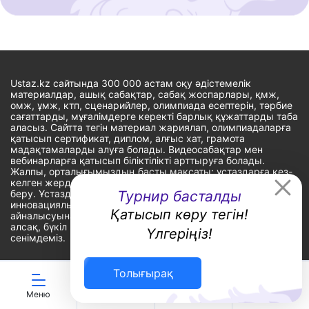
Ustaz.kz сайтында 300 000 астам оқу әдістемелік
материалдар, ашық сабақтар, сабақ жоспарлары, қмж,
омж, ұмж, ктп, сценарийлер, олимпиада есептерін, тәрбие
сағаттарды, мұғалімдерге керекті барлық құжаттарды таба
аласыз. Сайтта тегін материал жариялап, олимпиадаларға
қатысып сертификат, диплом, алғыс хат, грамота
мадақтамаларды алуға болады. Видеосабақтар мен
вебинарларға қатысып біліктілікті арттыруға болады.
Жалпы, орталығымыздың басты мақсаты: ұстаздарға кез-
келген жерде, кез-келген уақытта білім алуына мүмкіндік
Турнир басталды
беру. Ұстаздардың барлық өзекті мәселелеріне
инновациялық шешім тауып, шығармашылық жұмыспен
Қатысып көру тегін!
айналысуына уақыт сыйлау. «Ұстаздарға сапалы білім бере
алсақ, бүкіл Қазақ еліне білім бере аламыз» - деген
Үлгеріңіз!
сенімдеміз.
Толығырақ
Сайт Peaksoft веб-студиясында жасалған - Peaksoft.kz
Меню
ЖИ көмекші
Ойындар
Дайын ҚМЖ