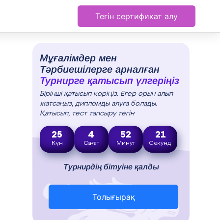
Тегін сертификат алу
Мұғалімдер мен
Тәрбиешілерге арналған
Турнирге қатысып үлгеріңіз
Бірінші қатысып көріңіз. Егер орын алып
жатсаңыз, дипломды алуға болады.
Қатысып, тест тапсыру тегін
25
4
52
20
Күн
Сағат
Минут
Секунд
Турнирдің бітуіне қалды
Толығырақ