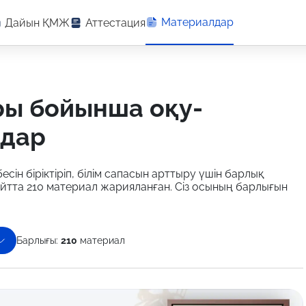
Материалдар
Дайын ҚМЖ
Аттестация
лдар
есін біріктіріп, білім сапасын арттыру үшін барлық
йтта 210 материал жарияланған. Сіз осының барлығын
Барлығы:
210
материал