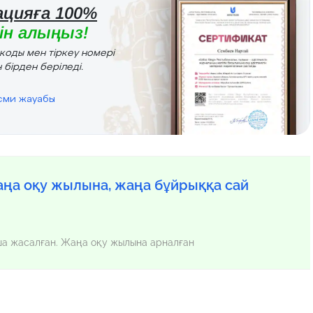
цияға 100%
н алыңыз!
r коды мен тіркеу номері
 бірден беріледі.
есми жауабы
ңа оқу жылына, жаңа бұйрыққа сай
нша жасалған. Жаңа оқу жылына арналған