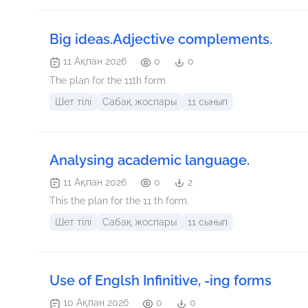
Big ideas.Adjective complements.
11 Ақпан 2026
0
0
The plan for the 11th form
Шет тілі
Сабақ жоспары
11 сынып
Analysing academic language.
11 Ақпан 2026
0
2
This the plan for the 11 th form.
Шет тілі
Сабақ жоспары
11 сынып
Use of Englsh Infinitive, -ing forms
10 Ақпан 2026
0
0