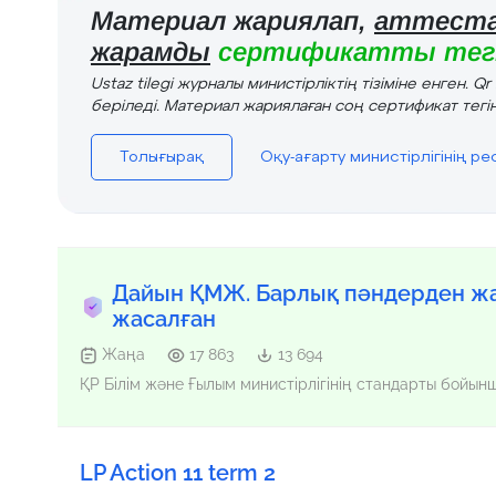
Материал жариялап,
аттеста
жарамды
сертификатты тегі
Ustaz tilegi журналы министірліктің тізіміне енген. Q
беріледі. Материал жариялаған соң сертификат тегін
Толығырақ
Оқу-ағарту министірлігінің р
Дайын ҚМЖ. Барлық пәндерден жа
жасалған
Жаңа
17 863
13 694
ҚР Білім және Ғылым министірлігінің стандарты бойы
LP Action 11 term 2