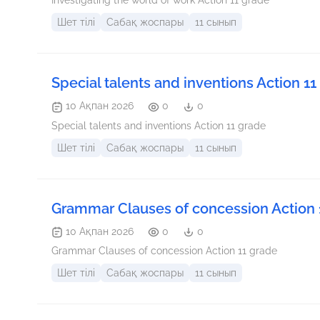
Investigating the world of work Action 11 grade
Шет тілі
Сабақ жоспары
11 сынып
Special talents and inventions Action 11
10 Ақпан 2026
0
0
Special talents and inventions Action 11 grade
Шет тілі
Сабақ жоспары
11 сынып
Grammar Clauses of concession Action 
10 Ақпан 2026
0
0
Grammar Clauses of concession Action 11 grade
Шет тілі
Сабақ жоспары
11 сынып