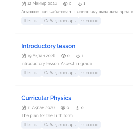
12 Мамыр 2026
0
1
Ағылшын пәні сабағынан 11 сынып оқушыларына арнал
Шет тілі
Сабақ жоспары
11 сынып
Introductory lesson
19 Ақпан 2026
0
1
Introductory lesson. Aspect 11 grade
Шет тілі
Сабақ жоспары
11 сынып
Curricular Physics
11 Ақпан 2026
0
0
The plan for the 11 th form
Шет тілі
Сабақ жоспары
11 сынып