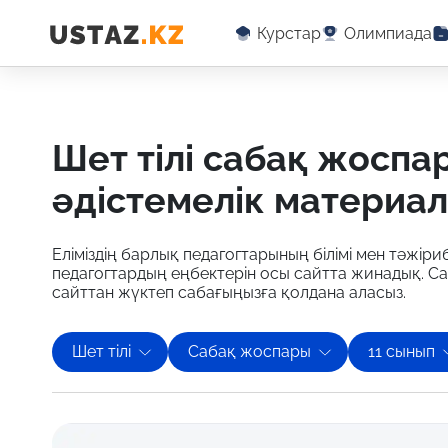
Курстар
Олимпиада
шет тілі сабақ жоспары бойынша оқу-
әдістемелік материа
Еліміздің барлық педагогтарының білімі мен тәжіриб
педагогтардың еңбектерін осы сайтта жинадық. Са
сайттан жүктеп сабағыңызға қолдана аласыз.
Шет тілі
Сабақ жоспары
11 сынып