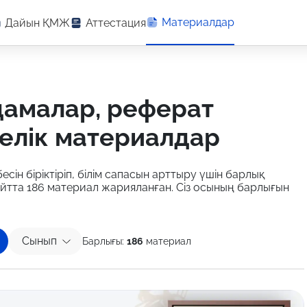
Материалдар
Дайын ҚМЖ
Аттестация
елік материалдар
есін біріктіріп, білім сапасын арттыру үшін барлық
айтта 186 материал жарияланған. Сіз осының барлығын
Сынып
Барлығы:
186
материал