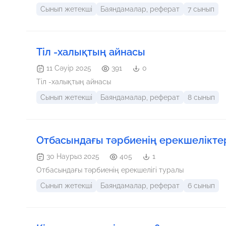
Сынып жетекші
Баяндамалар, реферат
7 сынып
Тіл -халықтың айнасы
11 Сәуір 2025
391
0
Тіл -халықтың айнасы
Сынып жетекші
Баяндамалар, реферат
8 сынып
Отбасындағы тәрбиенің ерекшелікте
30 Наурыз 2025
405
1
Отбасындағы тәрбиенің ерекшелігі туралы
Сынып жетекші
Баяндамалар, реферат
6 сынып