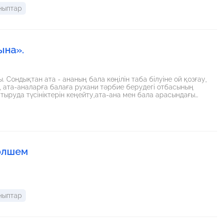
ныптар
ына».
Сондықтан ата - ананың бала көңілін таба білуіне ой қозғау,
су, ата-аналарға балаға рухани тәрбие берудегі отбасының
тыруда түсініктерін кеңейту,ата-ана мен бала арасындағы
 өлшем
ныптар