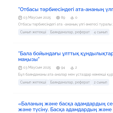
"Отбасы тәрбиесіндегі ата-ананың үлгі
03 Маусым 2025
89
0
Отбасы тәрбиесіндегі ата -ананың үлгі өнегесі туралы
Сынып жетекші
Баяндамалар, реферат
4 сынып
"Бала бойындағы ұлттық құндылықта
маңызы"
03 Маусым 2025
94
2
Бұл баяндаманы ата-аналар мен ұстаздар көмекші құр
Сынып жетекші
Баяндамалар, реферат
2 сынып
«Баланың және басқа адамдардың сез
және түсіну. Басқа адамдардың және ө