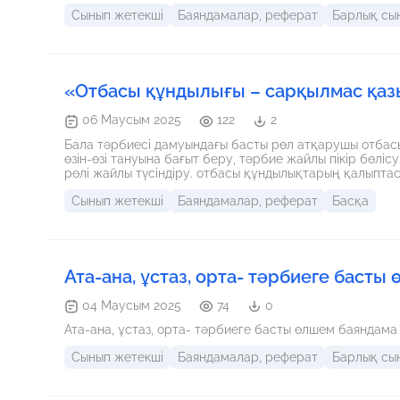
Сынып жетекші
Баяндамалар, реферат
Барлық сы
«Отбасы құндылығы – сарқылмас қаз
06 Маусым 2025
122
2
Бала тәрбиесі дамуындағы басты рөл атқарушы отбасы. 
өзін-өзі тануына бағыт беру, тәрбие жайлы пікір бөлі
рөлі жайлы түсіндіру. отбасы құндылықтарың қалыптас
қатынасты нығайту.
Сынып жетекші
Баяндамалар, реферат
Басқа
Ата-ана, ұстаз, орта- тәрбиеге басты
04 Маусым 2025
74
0
Ата-ана, ұстаз, орта- тәрбиеге басты өлшем баяндама
Сынып жетекші
Баяндамалар, реферат
Барлық сы