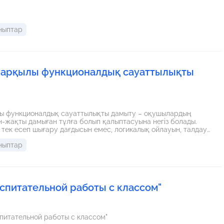
ныптар
і арқылы функционалдық сауаттылықты
лы функционалдық сауаттылықты дамыту – оқушылардың
ан-жақты дамыған тұлға болып қалыптасуына негіз болады.
ек есеп шығару дағдысын емес, логикалық ойлауын, талдау
 Сондықтан әрбір мұғалім сабақ барысында функционалдық
ныптар
үйелі түрде қолдануы қажет.
оспитательной работы с классом"
спитательной работы с классом"