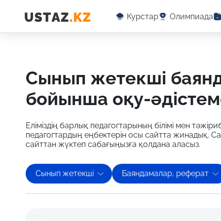
Курстар
Олимпиада
сынып жетекші баяндамалар, реферат
бойынша оқу-әдістем
Еліміздің барлық педагогтарының білімі мен тәжіриб
педагогтардың еңбектерін осы сайтта жинадық. С
сайттан жүктеп сабағыңызға қолдана аласыз.
Сынып жетекші
Баяндамалар, реферат