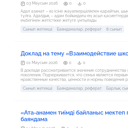
03 Маусым 2026
0
0
Адал азамат – өз ісіне жауапкершілікпен қарайтын, ш
тұлға. Адалдық – адам бойындағы ең асыл қасиеттердің 
еңбегімен жетістікке жетуге ұмтылады.
Сынып жетекші
Баяндамалар, реферат
8 сынып
Доклад на тему «Взаимодействие шко
01 Маусым 2026
0
0
В докладе рассматривается значение сотрудничества
поколения. Подчеркивается, что семья является перв
нравственные качества, ценности и нормы поведения 
интеллектуальному, духовному и социальному развит
Сынып жетекші
Баяндамалар, реферат
Барлық сы
взаимодействия школы и родителей: родительским со
мероприятиям и проектам. Рассматриваются основные
вывод о том, что только совместная работа педагого
гармонично развитой, ответственной и социально акти
«Ата-анамен тиімді байланыс мектеп
баяндама