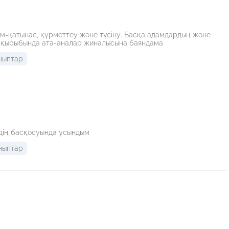
м-қатынас, құрметтеу және түсіну. Басқа адамдардың және
» тақырыбында ата-аналар жиналысына баяндама
ныптар
дің басқосуында ұсындым
ныптар