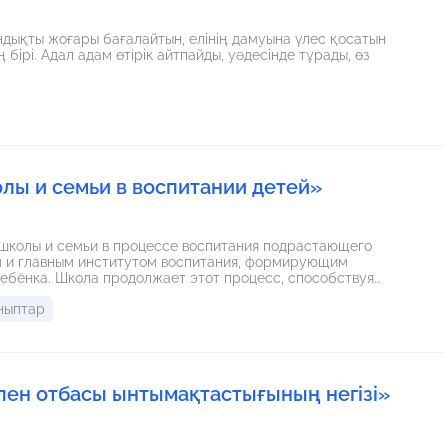
ындықты жоғары бағалайтын, елінің дамуына үлес қосатын
бірі. Адал адам өтірік айтпайды, уәдесінде тұрады, өз
лы и семьи в воспитании детей»
 школы и семьи в процессе воспитания подрастающего
ым и главным институтом воспитания, формирующим
ребёнка. Школа продолжает этот процесс, способствуя
ию учащихся. Особое внимание уделяется формам
ныптар
браниям, индивидуальным консультациям, совместным
 проблемы сотрудничества и пути их решения. Делается
в и родителей способствует успешному воспитанию
вной личности.
 пен отбасы ынтымақтастығының негізі»