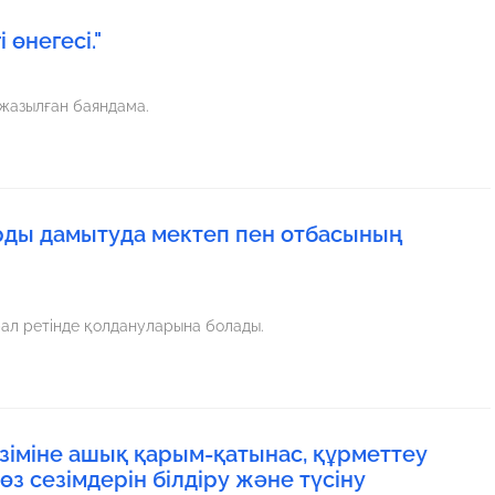
 өнегесі."
 жазылған баяндама.
рды дамытуда мектеп пен отбасының
ал ретінде қолдануларына болады.
іміне ашық қарым-қатынас, құрметтеу
з сезімдерін білдіру және түсіну