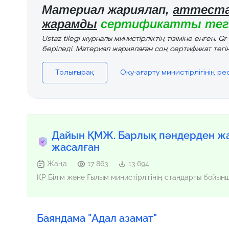
Материал жариялап,
аттеста
жарамды
сертификатты тегі
Ustaz tilegi журналы министірліктің тізіміне енген. Q
беріледі. Материал жариялаған соң сертификат тегін
Толығырақ
Оқу-ағарту министірлігінің р
Дайын ҚМЖ. Барлық пәндерден жа
жасалған
Жаңа
17 863
13 694
ҚР Білім және Ғылым министірлігінің стандарты бойы
Баяндама "Адал азамат"