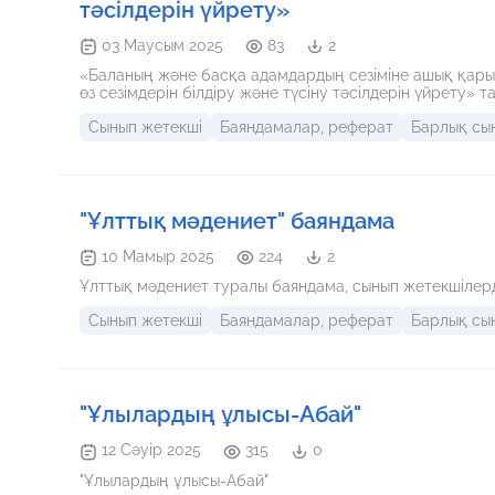
тәсілдерін үйрету»
03 Маусым 2025
83
2
«Баланың және басқа адамдардың сезіміне ашық қары
өз сезімдерін білдіру және түсіну тәсілдерін үйрету
Сынып жетекші
Баяндамалар, реферат
Барлық сы
"Ұлттық мәдениет" баяндама
10 Мамыр 2025
224
2
Ұлттық мәдениет туралы баяндама, сынып жетекшілер
Сынып жетекші
Баяндамалар, реферат
Барлық сы
"Ұлылардың ұлысы-Абай"
12 Сәуір 2025
315
0
"Ұлылардың ұлысы-Абай"