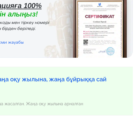
цияға 100%
н алыңыз!
r коды мен тіркеу номері
 бірден беріледі.
есми жауабы
ңа оқу жылына, жаңа бұйрыққа сай
нша жасалған. Жаңа оқу жылына арналған