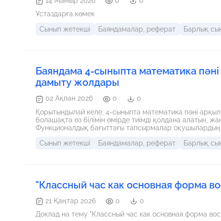
14 Мамыр 2026
0
0
Ұстаздарға көмек
Сынып жетекші
Баяндамалар, реферат
Барлық сы
Баяндама 4-сыныпта математика пән
дамыту жолдары
02 Ақпан 2026
0
0
Қорытындылай келе, 4-сыныпта математика пәні арқы
болашақта өз білімін өмірде тиімді қолдана алатын, ж
Функционалдық бағыттағы тапсырмалар оқушылардың т
қабілетін және өмірлік тәжірибесін қалыптастырады.
Сынып жетекші
Баяндамалар, реферат
Барлық сы
сауаттылықты дамытуға бағытталған әдіс-тәсілдерді ж
"Классный час как основная форма в
21 Қаңтар 2026
0
0
Доклад на тему "Классный час как основная форма во