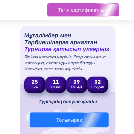
Тегін сертификат алу
Мұғалімдер мен
Тәрбиешілерге арналған
Турнирге қатысып үлгеріңіз
Бірінші қатысып көріңіз. Егер орын алып
жатсаңыз, дипломды алуға болады.
Қатысып, тест тапсыру тегін
25
11
39
32
Күн
Сағат
Минут
Секунд
Турнирдің бітуіне қалды
Толығырақ