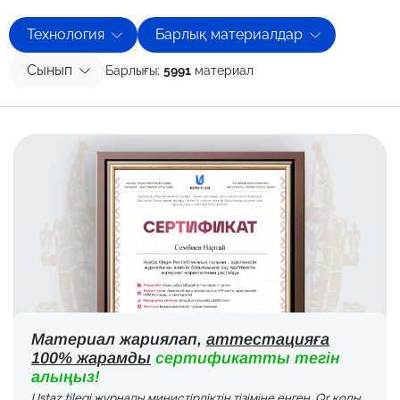
Технология
Барлық материалдар
Сынып
Барлығы:
5991
материал
Материал жариялап,
аттестацияға
100% жарамды
сертификатты тегін
алыңыз!
Ustaz tilegi журналы министірліктің тізіміне енген. Qr коды