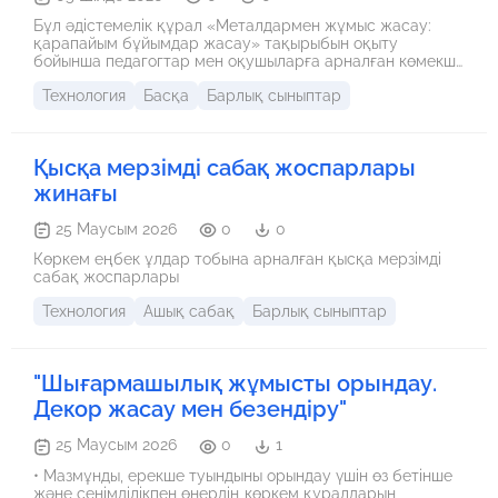
Бұл әдістемелік құрал «Металдармен жұмыс жасау:
қарапайым бұйымдар жасау» тақырыбын оқыту
бойынша педагогтар мен оқушыларға арналған көмекші
материал ретінде ұсынылған. Құралдың басты мақсаты
Технология
Басқа
Барлық сыныптар
– оқушылардың металмен жұмыс жасау дағдыларын
қалыптастыру, олардың шығармашылық ойлау
қабілеттерін дамыту, және қолөнерге
қызығушылықтарын арттыру. Сонымен қатар,
Қысқа мерзімді сабақ жоспарлары
әдістемелік құралда металды өңдеу технологиясы,
жұмыс кезінде пайдаланылатын құрал-жабдықтар мен
жинағы
материалдар, қауіпсіздік ережелері, сондай-ақ
қарапайым металл бұйымдарын жасаудың қадамдары
25 Маусым 2026
0
0
туралы жан-жақты ақпарат берілген.
Көркем еңбек ұлдар тобына арналған қысқа мерзімді
сабақ жоспарлары
Технология
Ашық сабақ
Барлық сыныптар
"Шығармашылық жұмысты орындау.
Декор жасау мен безендіру"
25 Маусым 2026
0
1
• Мазмұнды, ерекше туындыны орындау үшін өз бетінше
және сенімділікпен өнердің көркем құралдарын