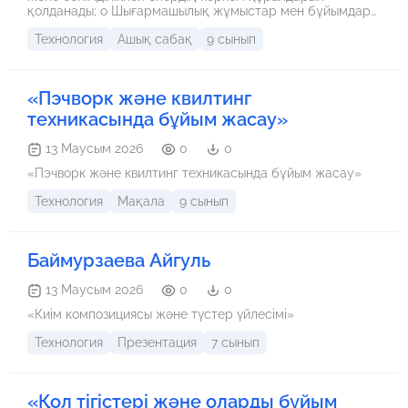
қолданады; o Шығармашылық жұмыстар мен бұйымдар
жасау барысында қазақ ұлттық мәдениет элементтерін
Технология
Ашық сабақ
9 сынып
пайдаланады.
«Пэчворк және квилтинг
техникасында бұйым жасау»
13 Маусым 2026
0
0
«Пэчворк және квилтинг техникасында бұйым жасау»
Технология
Мақала
9 сынып
Баймурзаева Айгуль
13 Маусым 2026
0
0
«Киім композициясы және түстер үйлесімі»
Технология
Презентация
7 сынып
«Қол тігістері және оларды бұйым