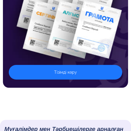
Тізімді көру
Мұғалімдер мен Тәрбиешілерге арналған