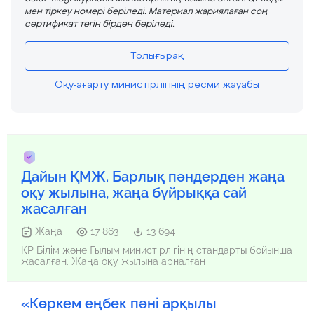
мен тіркеу номері беріледі. Материал жариялаған соң
сертификат тегін бірден беріледі.
Толығырақ
Оқу-ағарту министірлігінің ресми жауабы
Дайын ҚМЖ. Барлық пәндерден жаңа
оқу жылына, жаңа бұйрыққа сай
жасалған
Жаңа
17 863
13 694
ҚР Білім және Ғылым министірлігінің стандарты бойынша
жасалған. Жаңа оқу жылына арналған
«Көркем еңбек пәні арқылы