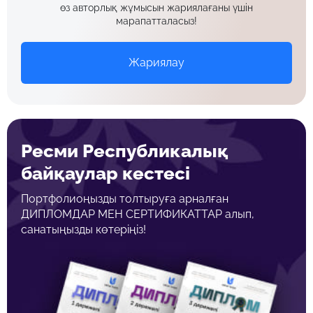
өз авторлық жұмысын жариялағаны үшін
марапатталасыз!
Жариялау
Ресми Республикалық
байқаулар кестесі
Портфолиоңызды толтыруға арналған
ДИПЛОМДАР МЕН СЕРТИФИКАТТАР алып,
санатыңызды көтеріңіз!