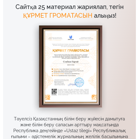
Сайтқа 25 материал жариялап, тегін
ҚҰРМЕТ ГРОМАТАСЫН
алыңыз!
Тәуелсіз Қазақстанның білім беру жүйесін дамытуға
және білім беру сапасын арттыру мақсатында
Республика деңгейінде «Ustaz tilegi» Республикалық
ғылыми – әдістемелік журналының желілік басылымына