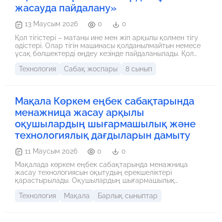
жасауда пайдалану»
13 Маусым 2026
0
0
Қол тігістері – матаны ине мен жіп арқылы қолмен тігу
әдістері. Олар тігін машинасы қолданылмайтын немесе
ұсақ бөлшектерді өңдеу кезінде пайдаланылады. Қол
тігістері бұйымды құрастыруға, бекітуге және
Технология
Сабақ жоспары
8 сынып
әсемдеуге көмектеседі. Негізгі қол тігіс түрлері: Түзу
тігіс – уақытша бекітуге немесе қарапайым тігуге
қолданылады. Қиғаш тігіс – берік бекіту үшін
пайдаланылады. Қайып тігу – жиекті өңдеу және мықтап
Мақала Көркем еңбек сабақтарында
бекіту үшін. Көрінбейтін тігіс – ішкі тігістерді жасыру
үшін. Сәндік тігістер – бұйымды әсемдеу үшін
менажница жасау арқылы
қолданылады. Қол тігістері киім, сөмке, жастық, ойыншық
оқушылардың шығармашылық және
сияқты әртүрлі бұйымдарды жасау мен жөндеуде
кеңінен қолданылады.
технологиялық дағдыларын дамыту
11 Маусым 2026
0
0
Мақалада көркем еңбек сабақтарында менажница
жасау технологиясын оқытудың ерекшеліктері
қарастырылады. Оқушылардың шығармашылық
қабілеттерін, технологиялық сауаттылығын және еңбек
Технология
Мақала
Барлық сыныптар
мәдениетін қалыптастырудағы практикалық
жұмыстардың маңызы сипатталған.