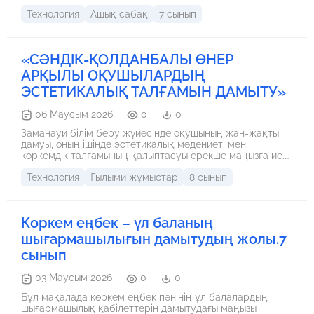
бөлшектері мен сызбаларын оқып үйрену, оқушылардың
Технология
Ашық сабақ
7 сынып
іскерлігін, жұмыс ұйымдастыру дағдысын қалыптастыру.
«СӘНДІК-ҚОЛДАНБАЛЫ ӨНЕР
АРҚЫЛЫ ОҚУШЫЛАРДЫҢ
ЭСТЕТИКАЛЫҚ ТАЛҒАМЫН ДАМЫТУ»
06 Маусым 2026
0
0
Заманауи білім беру жүйесінде оқушының жан-жақты
дамуы, оның ішінде эстетикалық мәдениеті мен
көркемдік талғамының қалыптасуы ерекше маңызға ие.
Қоғамның рухани дамуы көбіне жас ұрпақтың
Технология
Ғылыми жұмыстар
8 сынып
сұлулықты сезіне білу, бағалай алу және өнер
туындыларын жасай алу қабілетіне тікелей байланысты.
Сәндік-қолданбалы өнер — халқымыздың ғасырлар бойы
жинақтаған мол мұрасы. Ол бір жағынан тарихи-мәдени
Көркем еңбек – ұл баланың
құндылықтарды сақтаудың тиімді жолы болса, екінші
жағынан оқушылардың эстетикалық дүниетанымын
шығармашылығын дамытудың жолы.7
қалыптастырудың бірегей педагогикалық құралы болып
сынып
табылады. Киіз басу, кестелеу, тоқыма өнері, ою-өрнек
салу — бұлардың барлығы оқушыларды ұлттық
03 Маусым 2026
0
0
мәдениетке баулудың, шығармашылық қабілеттерін
дамытудың тиімді тәсілдері.
Бұл мақалада көркем еңбек пәнінің ұл балалардың
шығармашылық қабілеттерін дамытудағы маңызы