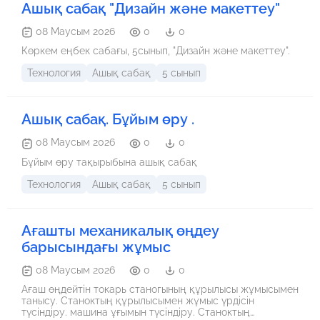
Ашық сабақ "Дизайн және макеттеу"
08 Маусым 2026
0
0
Көркем еңбек сабағы, 5сынып, "Дизайн және макеттеу".
Технология
Ашық сабақ
5 сынып
Ашық сабақ. Бұйым өру .
08 Маусым 2026
0
0
Бұйым өру тақырыбына ашық сабақ
Технология
Ашық сабақ
5 сынып
Ағашты механикалық өңдеу
барысындағы жұмыс
08 Маусым 2026
0
0
Ағаш өңдейтін токарь станогының құрылысы жұмысымен
танысу. Станоктың құрылысымен жұмыс үрдісін
түсіндіру. машина ұғымын түсіндіру. Станоктың