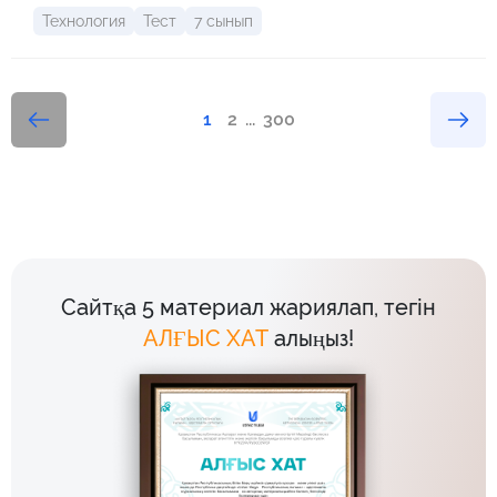
Технология
Тест
7 сынып
1
2
...
300
Сайтқа 5 материал жариялап, тегін
АЛҒЫС ХАТ
алыңыз!