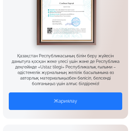
Қазақстан Республикасының білім беру жүйесін
дамытуға қосқан жеке үлесі үшін және де Республика
деңгейінде «Ustaz tilegi» Республикалық ғылыми –
әдістемелік журналының желілік басылымына өз
авторлық материалыңызбен бөлісіп, белсенді
болғаныңыз үшін алғыс білдіреміз!
Жариялау