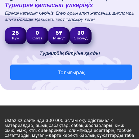
Турнирге қатысып үлгеріңіз
Бірінші қатысып көріңіз. Егер орын алып жатсаңыз, дипломды
алуға болады. Қатысып, тест тапсыру тегін
25
0
57
29
Күн
Сағат
Минут
Секунд
Турнирдің бітуіне қалды
Толығырақ
Ustaz.kz сайтында 300 000 астам оқу әдістемелік
материалдар, ашық сабақтар, сабақ жоспарлары, қмж,
омж, ұмж, ктп, сценарийлер, олимпиада есептерін, тәрбие
сағаттарды, мұғалімдерге керекті барлық құжаттарды таба