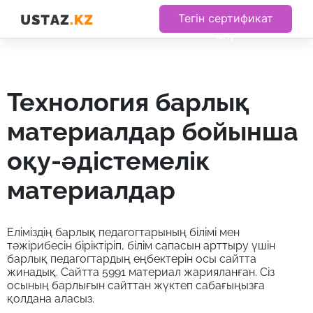
Тегін сертификат
алу
технология барлық
материалдар бойынша
оқу-әдістемелік
материалдар
Еліміздің барлық педагогтарының білімі мен
тәжірибесін біріктіріп, білім сапасын арттыру үшін
барлық педагогтардың еңбектерін осы сайтта
жинадық. Сайтта 5991 материал жарияланған. Сіз
осының барлығын сайттан жүктеп сабағыңызға
қолдана аласыз.