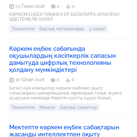
03 Тамыз 2026
0
0
КӨРКЕМ ЕҢБЕК ПӘНІНЕН ЕР БАЛАЛАРҒА АРНАЛҒАН
ӘДІСТЕМЕЛІК ҚҰРАЛ
Технология
Барлық материалдар
5 сынып
Көркем еңбек сабағында
оқушылардың кәсіпкерлік сапасын
дамытуда цифрлық технологияны
қолдану мүмкіндіктері
30 Шілде 2026
0
0
Бүгінгі күні компьютер көркем еңбекке оқыту
саласындағы шығармашылық идеяларын толық жүзеге
асыруына мүмкіндік беретін қуатты құрал болып
табылады. Көркем еңбек сабағында цифрлық
Технология
Мақала
Барлық сыныптар
технологияны қолдану еңбек нарығының сұранысымен
тығыз байланысты. Еңбек ететін мамандар кең көлемдегі
тапсырмаларды орындау үшін түрлі компьютерлік
бағдарламаларға сүйенеді. Мысалы, костюм
Мектепте көркем еңбек сабақтарын
дизайнерлері көркем және техникалық эскиздерді
дайындауда әртүрлі бағдарламалық қамтамасыз етуді
жасанды интеллектпен оқыту
қолданады. Олар компьютерлік дизайн (CAD) жүйелерін