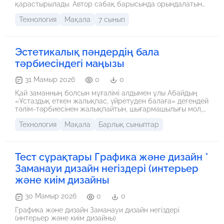
қарастырылады. Автор сабақ барысында орындалатын
практикалық жұмыстардың оқушылардың техникалық
Технология
Мақала
7 сынып
ойлауын, еңбек дағдыларын және эстетикалық талғамын
қалыптастыруға әсерін сипаттайды. Сонымен қатар,
нақты сабақтардан алынған мысалдар арқылы көркем
еңбек пәнінің оқушылардың шығармашылық
Эстетикалық пәндердің бала
белсенділігін арттырудағы рөлі көрсетіледі.
тәрбиесіндегі маңызы
31 Мамыр 2026
0
0
Қай заманның болсын мұғалімі алдымен ұлы Абайдың
«Ұстаздық еткен жалықпас, үйретуден балаға» дегендей
тәлім-тәрбиесінен жалықпайтын, шығармашылығы мол,
еңбекшіл, парасатты азамат болуы керек. Өйткені
Технология
Мақала
Барлық сыныптар
баланы өзіне тартып алатындай шын тәлімгерлігі бар
адам ғана ұстаз деген атаққа ие болады. Елбасының
білім және ғылым қызметкерлерінің ІІ-съезінде
«Болашақта еңбек етіп, өмір сүретіндер – бүгінгі мектеп
Тест сұрақтары Графика және дизайн *
оқушылары. Мұғалім оларды қалай тәрбиелесе,
Қазақстан сол деңгейде болады. Сондықтан да ұстазға
Заманауи дизайн негіздері (интерьер
жүктелетін міндет өте ауыр»,- деген болатын.
және киім дизайны
30 Мамыр 2026
0
0
Графика және дизайн Заманауи дизайн негіздері
(интерьер және киім дизайны)