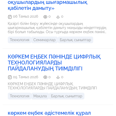
оқушылардың шығармашылық
қабілетін дамыту»
06 Тамыз 2026
0
0
Қазіргі білім беру жүйесінде оқушылардың
шығармашылық қабілетін дамыту маңызды міндеттердің
бірі болып табылады. Осы тұрғыда көркем еңбек пәнінің
маңызы ерекше. Бұл пән оқушыларға тек бұйым
Технология
Семинарлар
Барлық сыныптар
жасауды ғана емес, сонымен қатар эстетикалық
талғамды, еңбек мәдениетін және ұлттық
құндылықтарды үйретеді.
КӨРКЕМ ЕҢБЕК ПӘНІНДЕ ЦИФРЛЫҚ
ТЕХНОЛОГИЯЛАРДЫ
ПАЙДАЛАНУДЫҢ ТИІМДІЛІГІ
05 Тамыз 2026
0
0
КӨРКЕМ ЕҢБЕК ПӘНІНДЕ ЦИФРЛЫҚ
ТЕХНОЛОГИЯЛАРДЫ ПАЙДАЛАНУДЫҢ ТИІМДІЛІГІ
Технология
Мақала
Барлық сыныптар
көркем еңбек әдістемелік құрал