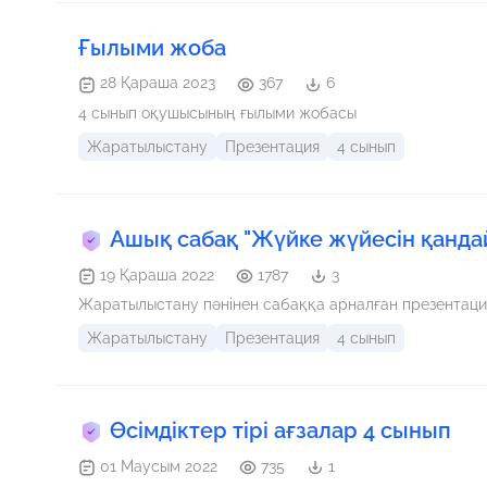
Ғылыми жоба
28 Қараша 2023
367
6
4 сынып оқушысының ғылыми жобасы
Жаратылыстану
Презентация
4 сынып
Ашық сабақ "Жүйке жүйесін қанда
19 Қараша 2022
1787
3
Жаратылыстану пәнінен сабаққа арнал
Жаратылыстану
Презентация
4 сынып
Өсімдіктер тірі ағзалар 4 сынып
01 Маусым 2022
735
1