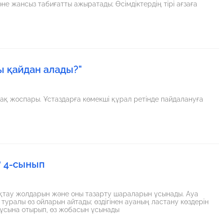
әне жансыз табиғатты ажыратады; Өсімдіктердің тірі ағзаға
 қайдан алады?"
? 4-сынып
қтау жолдарын және оны тазарту шараларын ұсынады. Ауа
уралы өз ойларын айтады; өздігінен ауаның ластану көздерін
 ұсына отырып, өз жобасын ұсынады