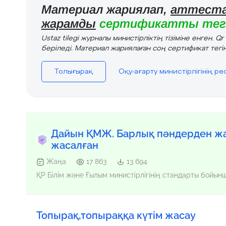
Материал жариялап,
аттеста
жарамды
сертификатты тегі
Ustaz tilegi журналы министірліктің тізіміне енген. Q
беріледі. Материал жариялаған соң сертификат тегін
Толығырақ
Оқу-ағарту министірлігінің р
Дайын ҚМЖ. Барлық пәндерден жа
жасалған
Жаңа
17 863
13 694
ҚР Білім және Ғылым министірлігінің стандарты бойы
Топырақ,топыраққа күтім жасау