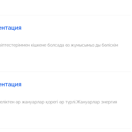
ентация
іптестеріммен кішкене болсада өз жұмысымыз ды бөліскім
ентация
ліктен әр жануарлар қорегі әр түрлі.Жануарлар энергия