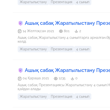
Жаратылыстану
Презентация
4 сынып
Ашық сабақ Жаратылыстану През
14 Желтоқсан 2021
801
2
Ашық сабақ.Жаратылыстану.4 сыныптарға арналған.Әр
келді.
Жаратылыстану
Презентация
4 сынып
Ашық сабақ Жаратылыстану През
04 Қараша 2021
1235
0
Ашық сабақ Презентациясы Жаратылыстану 4 сынып.Не
қайдан алады
Жаратылыстану
Презентация
4 сынып