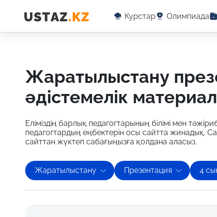
Курстар
Олимпиада
жаратылыстану презентация бойынша оқу-
әдістемелік материа
Еліміздің барлық педагогтарының білімі мен тәжіриб
педагогтардың еңбектерін осы сайтта жинадық. С
сайттан жүктеп сабағыңызға қолдана аласыз.
Жаратылыстану
Презентация
4 сы