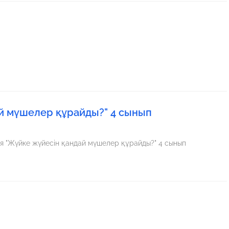
й мүшелер құрайды?" 4 сынып
ған презентация "Жүйке жүйесін қандай мүшелер құрайды?" 4 сынып