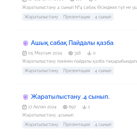
Жаратылыстану 4 сынып №4 сабақ Өсімдікке гүл не үш
Жаратылыстану
Презентация
4 сынып
Ашық сабақ Пайдалы қазба
05 Маусым 2024
318
0
Жаратылыстану пәнінен пайдалы қазба тақырыбындағ
Жаратылыстану
Презентация
4 сынып
Жаратылыстану .4 сынып.
17 Ақпан 2024
697
1
Жаратылыстану. 4сынып.
Жаратылыстану
Презентация
4 сынып