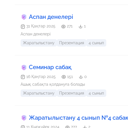
Аспан денелері
31 Қаңтар 2025
271
1
Аспан денелері
Жаратылыстану
Презентация
4 сынып
Семинар сабақ
16 Қаңтар 2025
151
0
Ашық сабақта қолдануға болады
Жаратылыстану
Презентация
4 сынып
Жаратылыстану 4 сынып №4 сабақ 
11 Қырқүйек 2024
777
2