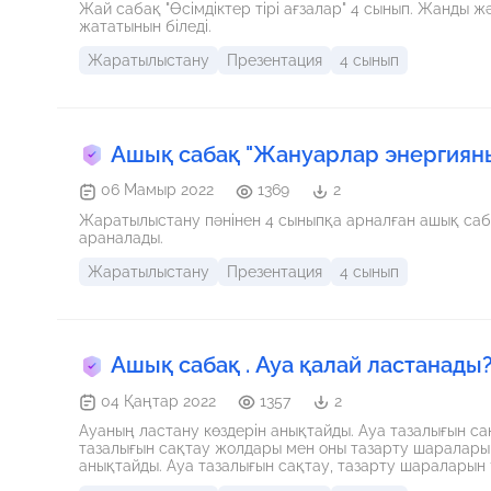
Жай сабақ "Өсімдіктер тірі ағзалар" 4 сынып. Жанды ж
жататынын біледі.
Жаратылыстану
Презентация
4 сынып
Ашық сабақ "Жануарлар энергияны
06 Мамыр 2022
1369
2
Жаратылыстану пәнінен 4 сыныпқа арналған ашық сабақ жоспары. Ұстаздарға көмекші құрал ретінде пайдалануға
араналады.
Жаратылыстану
Презентация
4 сынып
Ашық сабақ . Ауа қалай ластанады
04 Қаңтар 2022
1357
2
Ауаның ластану көздерін анықтайды. Ауа тазалығын са
тазалығын сақтау жолдары мен оны тазарту шаралары т
анықтайды. Ауа тазалығын сақтау, тазарту шараларын