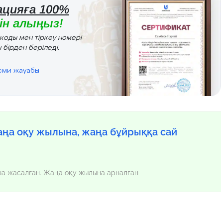
цияға 100%
н алыңыз!
r коды мен тіркеу номері
 бірден беріледі.
есми жауабы
ңа оқу жылына, жаңа бұйрыққа сай
нша жасалған. Жаңа оқу жылына арналған