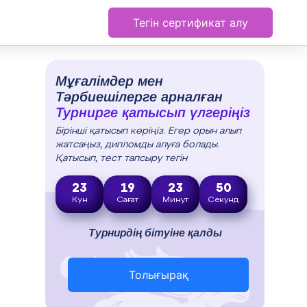
Тегін сертификат алу
Мұғалімдер мен
Тәрбиешілерге арналған
Турнирге қатысып үлгеріңіз
Бірінші қатысып көріңіз. Егер орын алып
жатсаңыз, дипломды алуға болады.
Қатысып, тест тапсыру тегін
23
19
23
49
Күн
Сағат
Минут
Секунд
Турнирдің бітуіне қалды
Толығырақ