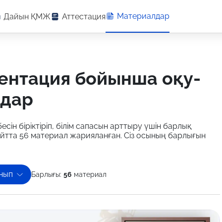
Материалдар
Дайын ҚМЖ
Аттестация
лдар
есін біріктіріп, білім сапасын арттыру үшін барлық
айтта 56 материал жарияланған. Сіз осының барлығын
нып
Барлығы:
56
материал