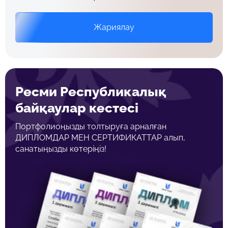
Жариялау
Ресми Республикалық
байқаулар кестесі
Портфолиоңызды толтыруға арналған
ДИПЛОМДАР МЕН СЕРТИФИКАТТАР алып,
санатыңызды көтеріңіз!