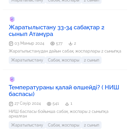
Жаратылыстану 33-34 сабақтар 2
сынып Атамұра
03 Мамыр 2024
577
2
Жаратылыстанудан дайын сабақ жоспарлары 2 сыныпқа
Жаратылыстану
Сабақ жоспары
2 сынып
Температураны қалай өлшейді? ( НИШ
баспасы)
27 Сәуір 2024
541
1
НИШ баспасы бойынша сабақ жоспары 2 сыныпқа
арналған
Жаратылыстану
Сабақ жоспары
2 сынып