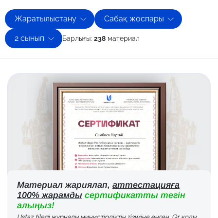
Жаратылыстану
Сабақ жоспары
2 сынып
Барлығы:
238
материал
Материал жариялап,
аттестацияға
100% жарамды
сертификатты тегін
алыңыз!
Ustaz tilegi журналы министірліктің тізіміне енген. Qr коды