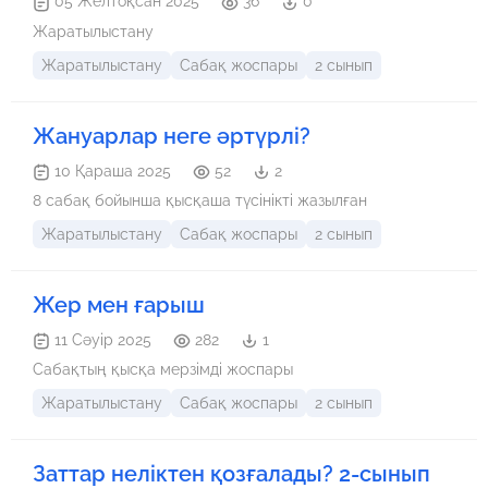
05 Желтоқсан 2025
36
0
Жаратылыстану
Жаратылыстану
Сабақ жоспары
2 сынып
Жануарлар неге әртүрлі?
10 Қараша 2025
52
2
8 сабақ бойынша қысқаша түсінікті жазылған
Жаратылыстану
Сабақ жоспары
2 сынып
Жер мен ғарыш
11 Сәуір 2025
282
1
Сабақтың қысқа мерзімді жоспары
Жаратылыстану
Сабақ жоспары
2 сынып
Заттар неліктен қозғалады? 2-сынып