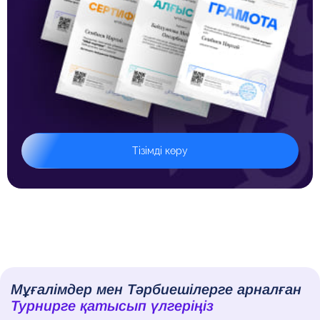
Тізімді көру
Мұғалімдер мен Тәрбиешілерге арналған
Турнирге қатысып үлгеріңіз