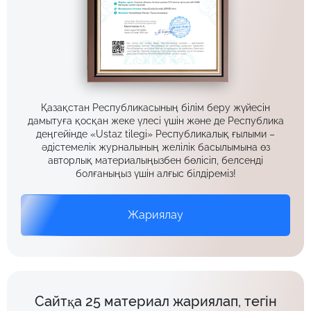
Қазақстан Республикасының білім беру жүйесін
дамытуға қосқан жеке үлесі үшін және де Республика
деңгейінде «Ustaz tilegi» Республикалық ғылыми –
әдістемелік журналының желілік басылымына өз
авторлық материалыңызбен бөлісіп, белсенді
болғаныңыз үшін алғыс білдіреміз!
Жариялау
Сайтқа 25 материал жариялап, тегін