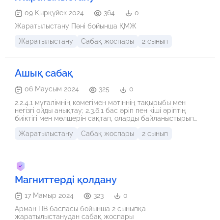
09 Қырқүйек 2024
364
0
Жаратылыстану Пәні бойынша ҚМЖ
Жаратылыстану
Сабақ жоспары
2 сынып
Ашық сабақ
06 Маусым 2024
325
0
2.2.4.1 мұғалімнің көмегімен мәтіннің тақырыбы мен
негізгі ойды анықтау; 2.3.6.1 бас әріп пен кіші әріптің
биіктігі мен мөлшерін сақтап, оларды байланыстырып
көлбеу және таза жазу; 2.1.1.1 тыңдаған материал
Жаратылыстану
Сабақ жоспары
2 сынып
бойынша түсінбеген сөздерін белгілеу, мәтін мазмұны
бойынша қойылған сұрақтарға жауап беру; 2.1.3.1
күнделікті өмірде кездесетін жағдаяттарға байланысты
сөйлеу мәдениетін сақтап, диалогке қатысу
Магниттерді қолдану
17 Мамыр 2024
323
0
Арман ПВ баспасы бойынша 2 сыныпқа
жаратылыстанудан сабақ жоспары