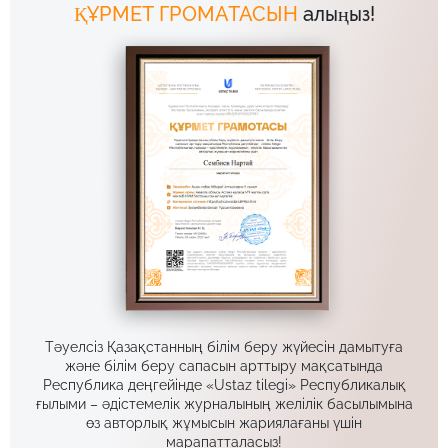
ҚҰРМЕТ ГРОМАТАСЫН
алыңыз!
Тәуелсіз Қазақстанның білім беру жүйесін дамытуға
және білім беру сапасын арттыру мақсатында
Республика деңгейінде «Ustaz tilegi» Республикалық
ғылыми – әдістемелік журналының желілік басылымына
өз авторлық жұмысын жариялағаны үшін
марапатталасыз!