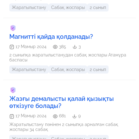
Жаратылыстану
Сабақ жоспары
2 сынып
Магнитті қайда қолданады?
17 Мамыр 2024
385
3
2 сыныпқа жаратылыстанудан сабақ жоспары Атамұра
баспасы
Жаратылыстану
Сабақ жоспары
2 сынып
Жазғы демалысты қалай қызықты
өткізуге болады?
17 Мамыр 2024
681
9
Жаратылыстану пәнінен 2 сыныпқа арналған сабақ
жоспары 34 сабақ
Жаратылыстану
Сабақ жоспары
2 сынып