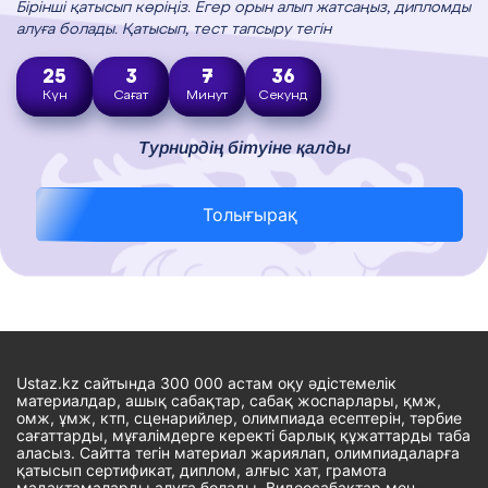
Бірінші қатысып көріңіз. Егер орын алып жатсаңыз, дипломды
алуға болады. Қатысып, тест тапсыру тегін
25
3
7
35
Күн
Сағат
Минут
Секунд
Турнирдің бітуіне қалды
Толығырақ
Ustaz.kz сайтында 300 000 астам оқу әдістемелік
материалдар, ашық сабақтар, сабақ жоспарлары, қмж,
омж, ұмж, ктп, сценарийлер, олимпиада есептерін, тәрбие
сағаттарды, мұғалімдерге керекті барлық құжаттарды таба
аласыз. Сайтта тегін материал жариялап, олимпиадаларға
қатысып сертификат, диплом, алғыс хат, грамота
мадақтамаларды алуға болады. Видеосабақтар мен