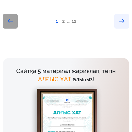
1
2
...
12
Сайтқа 5 материал жариялап, тегін
АЛҒЫС ХАТ
алыңыз!