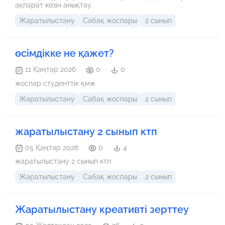
педагога Действия ученика Оценивание Ресурсы Начало
ақпарат көзін анықтау.
урока 5 мин 1.Создание положительного
эмоционального настроя. Организационный момент
Жаратылыстану
Сабақ жоспары
2 сынып
Беседа «Наша планета Земля» - Тема урока. Постановка
целей урока. Критерии оценивания 1. Знает, в каком
порядке расположены планеты в Солн
өсімдікке не қажет?
11 Қаңтар 2026
0
0
жоспар студенттік қмж
Жаратылыстану
Сабақ жоспары
2 сынып
жаратылыстану 2 сынып ктп
05 Қаңтар 2026
0
4
жаратылыстану 2 сынып ктп
Жаратылыстану
Сабақ жоспары
2 сынып
Жаратылыстану креативті зерттеу