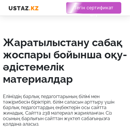
Тегін сертификат
алу
жаратылыстану сабақ
жоспары бойынша оқу-
әдістемелік
материалдар
Еліміздің барлық педагогтарының білімі мен
тәжірибесін біріктіріп, білім сапасын арттыру үшін
барлық педагогтардың еңбектерін осы сайтта
жинадық. Сайтта 238 материал жарияланған. Сіз
осының барлығын сайттан жүктеп сабағыңызға
қолдана аласыз.