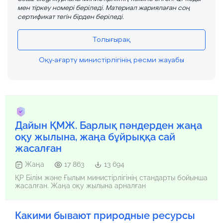
мен тіркеу номері беріледі. Материал жариялаған соң
сертификат тегін бірден беріледі.
Толығырақ
Оқу-ағарту министірлігінің ресми жауабы
Дайын ҚМЖ. Барлық пәндерден жаңа
оқу жылына, жаңа бұйрыққа сай
жасалған
Жаңа
17 863
13 694
ҚР Білім және Ғылым министірлігінің стандарты бойынша
жасалған. Жаңа оқу жылына арналған
Какими бывают природные ресурсы