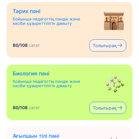
Тарих пәні
бойынша педагогтің пәндік және
кәсіби құзыреттілігін дамыту
80/108
сағат
Толығырақ
Биология пәні
бойынша педагогтің пәндік және
кәсіби құзыреттілігін дамыту
80/108
сағат
Толығырақ
Ағылшын тілі пәні