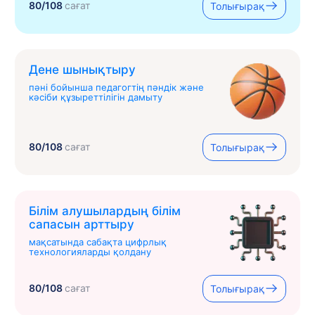
80/108
сағат
Толығырақ
Дене шынықтыру
пәні бойынша педагогтің пәндік және
кәсіби құзыреттілігін дамыту
80/108
сағат
Толығырақ
Білім алушылардың білім
сапасын арттыру
мақсатында сабақта цифрлық
технологияларды қолдану
80/108
сағат
Толығырақ