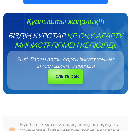
Қуанышты жаңалық!!!
БІЗДІҢ КУРСТАР
ҚР ОҚУ АҒАРТУ
МИНИСТРЛІГІМЕН КЕЛІСІЛДІ.
Енді бізден алған сертификаттарыңыз
аттестацияға жарамды
Толығырақ
Бұл бетте материалдың қысқаша нұсқасы
ұсынылған. Материалдың толық нұсқасын