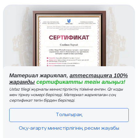
Материал жариялап,
аттестацияға 100%
жарамды
сертификатты тегін алыңыз!
Ustaz tilegi журналы министірліктің тізіміне енген. Qr коды
мен тіркеу номері беріледі. Материал жариялаған соң
сертификат тегін бірден беріледі.
Толығырақ
Оқу-ағарту министірлігінің ресми жауабы