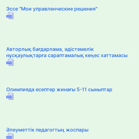
Эссе "Мои управленческие решения"
Авторлық бағдарлама, әдістемелік
нұсқаулықтарға сараптамалық кеңес хаттамасы
Олимпияда есептер жинағы 5-11 сыныптар
Әлеуметтік педагогтың жоспары