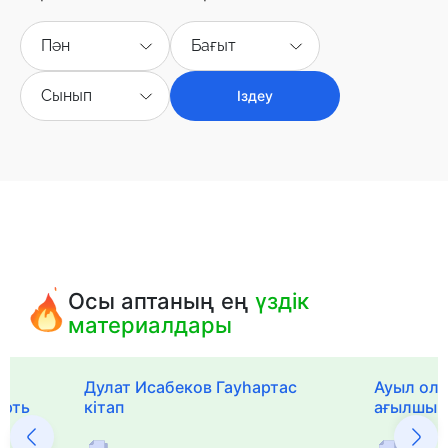
Пән
Бағыт
Сынып
Іздеу
Осы аптаның ең
үздік
материалдары
Дулат Исабеков Гауһартас
Ауыл оли
ерть
кітап
ағылшын 