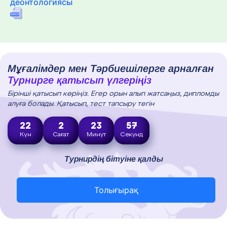
деонтологиясы
Мұғалімдер мен Тәрбиешілерге арналған
Турнирге қатысып үлгеріңіз
Бірінші қатысып көріңіз. Егер орын алып жатсаңыз, дипломды
алуға болады. Қатысып, тест тапсыру тегін
22
2
23
56
Күн
Сағат
Минут
Секунд
Турнирдің бітуіне қалды
Толығырақ