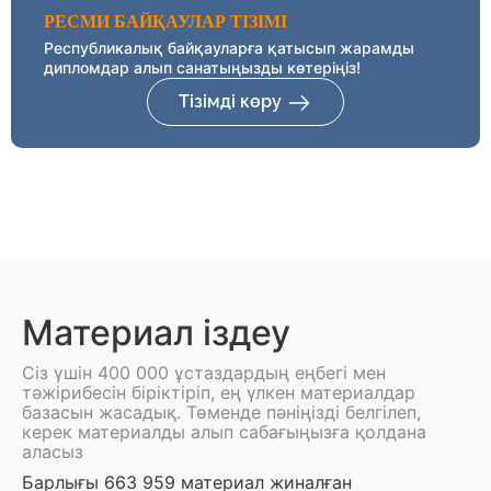
РЕСМИ БАЙҚАУЛАР ТІЗІМІ
Республикалық байқауларға қатысып жарамды
дипломдар алып санатыңызды көтеріңіз!
Тізімді көру
Материал іздеу
Сіз үшін 400 000 ұстаздардың еңбегі мен
тәжірибесін біріктіріп, ең үлкен материалдар
базасын жасадық. Төменде пәніңізді белгілеп,
керек материалды алып сабағыңызға қолдана
аласыз
Барлығы 663 959 материал жиналған