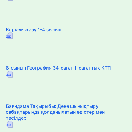
Көркем жазу 1-4 сынып
8-сынып География 34-сағат 1-сағаттық КТП
Баяндама Тақырыбы: Дене шынықтыру
сабақтарында қолданылатын әдістер мен
тәсілдер