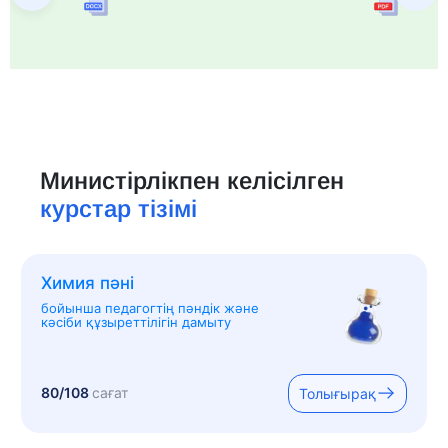
Министірлікпен келісілген
курстар тізімі
Химия пәні
бойынша педагогтің пәндік және
кәсіби құзыреттілігін дамыту
80/108
сағат
Толығырақ