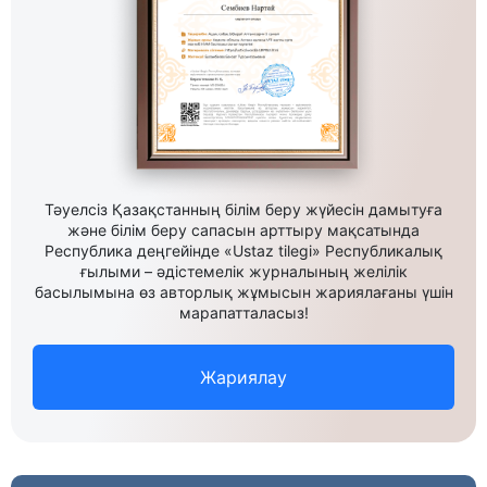
Тәуелсіз Қазақстанның білім беру жүйесін дамытуға
және білім беру сапасын арттыру мақсатында
Республика деңгейінде «Ustaz tilegi» Республикалық
ғылыми – әдістемелік журналының желілік
басылымына өз авторлық жұмысын жариялағаны үшін
марапатталасыз!
Жариялау