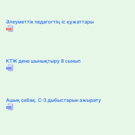
Әлеуметтік педагогтің іс құжаттары
КТЖ дене шынықтыру 8 сынып
Ашық сабақ. С-З дыбыстарын ажырату