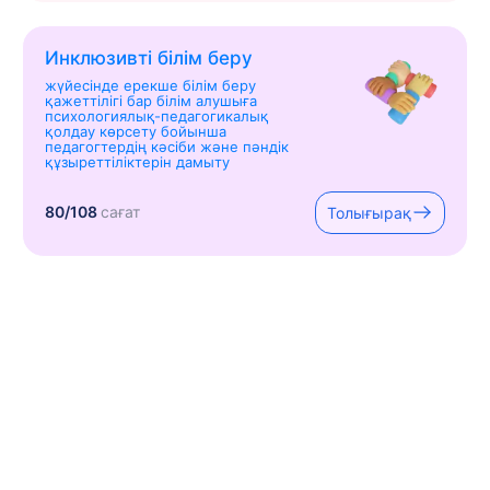
Инклюзивті білім беру
жүйесінде ерекше білім беру
қажеттілігі бар білім алушыға
психологиялық-педагогикалық
қолдау көрсету бойынша
педагогтердің кәсіби және пәндік
құзыреттіліктерін дамыту
80/108
сағат
Толығырақ