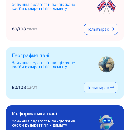
бойынша педагогтің пәндік және
кәсіби құзыреттілігін дамыту
80/108
сағат
Толығырақ
География пәні
бойынша педагогтің пәндік және
кәсіби құзыреттілігін дамыту
80/108
сағат
Толығырақ
Информатика пәні
бойынша педагогтің пәндік және
кәсіби құзыреттілігін дамыту