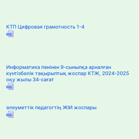
КТП Цифровая грамотность 1-4
Информатика пәнінен 9-сыныпқа арналған
күнтізбелік тақырыптық жоспар КТЖ, 2024-2025
оқу жылы 34-сағат
әлеуметтік педагогтің ЖІИ жоспары