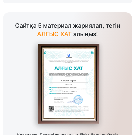
Сайтқа 5 материал жариялап, тегін
АЛҒЫС ХАТ
алыңыз!
Қазақстан Республикасының білім беру жүйесін