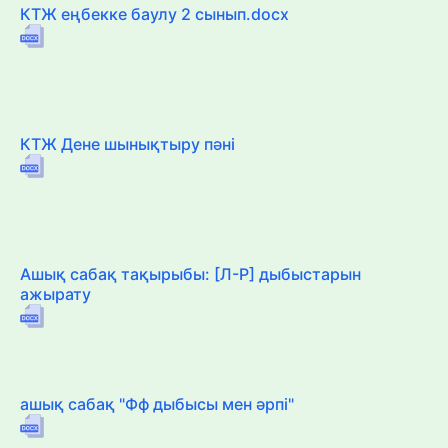
КТЖ еңбекке баулу 2 сынып.docx
КТЖ Дене шынықтыру пәні
Ашық сабақ тақырыбы: [Л-Р] дыбыстарын
ажырату
ашық сабақ "Фф дыбысы мен әрпі"