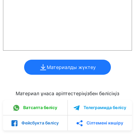
Материалды жүктеу
Материал ұнаса әріптестеріңізбен бөлісіңіз
Ватсапта бөлісу
Телеграммда бөлісу
Фейсбукта бөлісу
Сілтемені көшіру