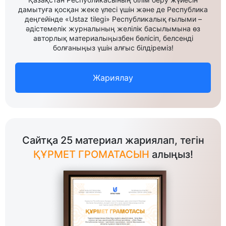
дамытуға қосқан жеке үлесі үшін және де Республика
деңгейінде «Ustaz tilegi» Республикалық ғылыми –
әдістемелік журналының желілік басылымына өз
авторлық материалыңызбен бөлісіп, белсенді
болғаныңыз үшін алғыс білдіреміз!
Жариялау
Сайтқа 25 материал жариялап, тегін
ҚҰРМЕТ ГРОМАТАСЫН
алыңыз!