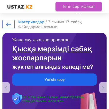
Тегін сертификат
алу
Материалдар
/
7 сынып 17-сабақ
Файлдармен жұмыс
Жаңа оқу жылына арналған
Қысқа мерзімді сабақ
жоспарларын
жүктеп алғыңыз келеді ме?
Үлгісін көру
ҚР Білім және Ғылым министірлігінің
стандартымен жасалған