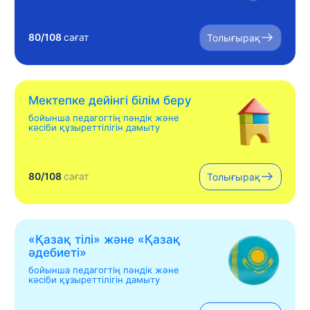
80/108
сағат
Толығырақ
Мектепке дейінгі білім беру
бойынша педагогтің пәндік және
кәсіби құзыреттілігін дамыту
80/108
сағат
Толығырақ
«Қазақ тілі» жəне «Қазақ
əдебиеті»
бойынша педагогтің пәндік және
кәсіби құзыреттілігін дамыту