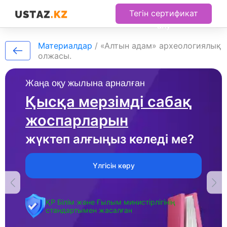
Тегін сертификат
алу
Материалдар
/
«Алтын адам» археологиялық
олжасы.
Жаңа оқу жылына арналған
Қысқа мерзімді сабақ
жоспарларын
жүктеп алғыңыз келеді ме?
Үлгісін көру
ҚР Білім және Ғылым министірлігінің
стандартымен жасалған