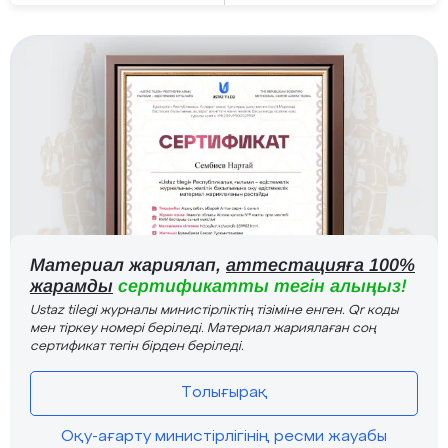
Материал жариялап,
аттестацияға 100%
жарамды
сертификатты тегін алыңыз!
Ustaz tilegi журналы министірліктің тізіміне енген. Qr коды
мен тіркеу номері беріледі. Материал жариялаған соң
сертификат тегін бірден беріледі.
Толығырақ
Оқу-ағарту министірлігінің ресми жауабы