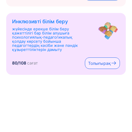
Инклюзивті білім беру
жүйесінде ерекше білім беру
қажеттілігі бар білім алушыға
психологиялық-педагогикалық
қолдау көрсету бойынша
педагогтердің кәсіби және пәндік
құзыреттіліктерін дамыту
80/108
сағат
Толығырақ