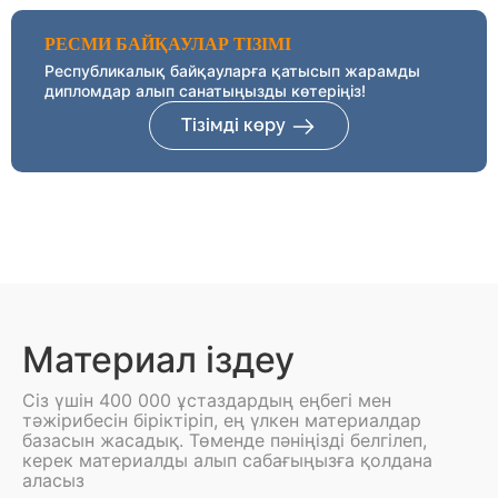
РЕСМИ БАЙҚАУЛАР ТІЗІМІ
Республикалық байқауларға қатысып жарамды
дипломдар алып санатыңызды көтеріңіз!
Тізімді көру
Материал іздеу
Сіз үшін 400 000 ұстаздардың еңбегі мен
тәжірибесін біріктіріп, ең үлкен материалдар
базасын жасадық. Төменде пәніңізді белгілеп,
керек материалды алып сабағыңызға қолдана
аласыз