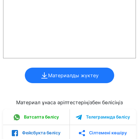
Материалды жүктеу
Материал ұнаса әріптестеріңізбен бөлісіңіз
Ватсапта бөлісу
Телеграммда бөлісу
Фейсбукта бөлісу
Сілтемені көшіру