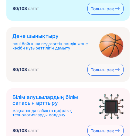
80/108
сағат
Толығырақ
Дене шынықтыру
пәні бойынша педагогтің пәндік және
кәсіби құзыреттілігін дамыту
80/108
сағат
Толығырақ
Білім алушылардың білім
сапасын арттыру
мақсатында сабақта цифрлық
технологияларды қолдану
80/108
сағат
Толығырақ