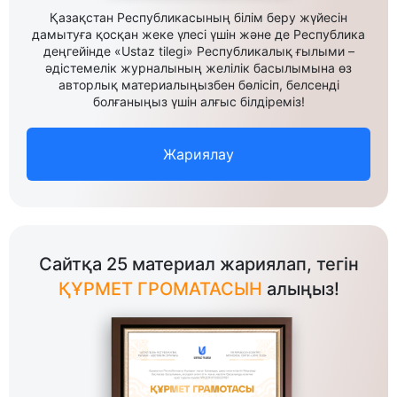
Қазақстан Республикасының білім беру жүйесін
дамытуға қосқан жеке үлесі үшін және де Республика
деңгейінде «Ustaz tilegi» Республикалық ғылыми –
әдістемелік журналының желілік басылымына өз
авторлық материалыңызбен бөлісіп, белсенді
болғаныңыз үшін алғыс білдіреміз!
Жариялау
Сайтқа 25 материал жариялап, тегін
ҚҰРМЕТ ГРОМАТАСЫН
алыңыз!