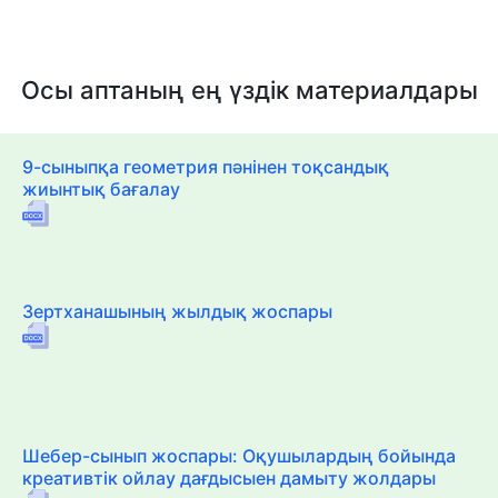
Осы аптаның ең үздік материалдары
9-сыныпқа геометрия пәнінен тоқсандық
жиынтық бағалау
Зертханашының жылдық жоспары
Шебер-сынып жоспары: Оқушылардың бойында
креативтік ойлау дағдысыен дамыту жолдары