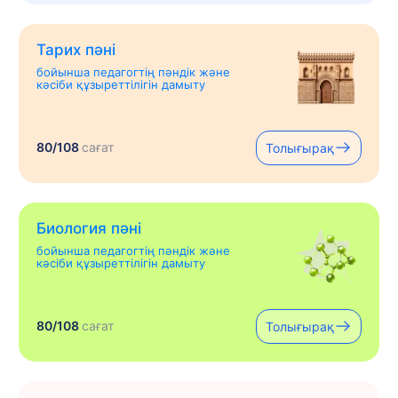
Тарих пәні
бойынша педагогтің пәндік және
кәсіби құзыреттілігін дамыту
80/108
сағат
Толығырақ
Биология пәні
бойынша педагогтің пәндік және
кәсіби құзыреттілігін дамыту
80/108
сағат
Толығырақ