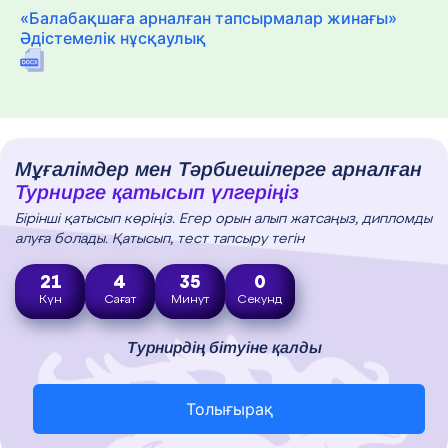
«Балабақшаға арналған тапсырмалар жинағы»
Әдістемелік нұсқаулық
Мұғалімдер мен Тәрбиешілерге арналған
Турнирге қатысып үлгеріңіз
Бірінші қатысып көріңіз. Егер орын алып жатсаңыз, дипломды
алуға болады. Қатысып, тест тапсыру тегін
21
4
34
58
Күн
Сағат
Минут
Секунд
Турнирдің бітуіне қалды
Толығырақ