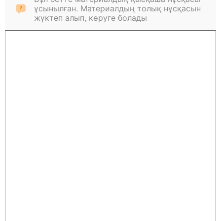
ұсынылған. Материалдың толық нұсқасын
жүктеп алып, көруге болады