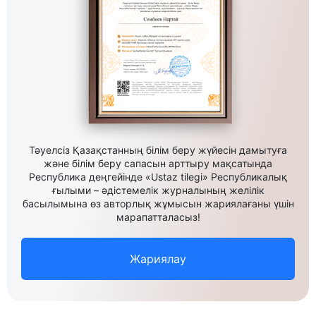
Тәуелсіз Қазақстанның білім беру жүйесін дамытуға
және білім беру сапасын арттыру мақсатында
Республика деңгейінде «Ustaz tilegi» Республикалық
ғылыми – әдістемелік журналының желілік
басылымына өз авторлық жұмысын жариялағаны үшін
марапатталасыз!
Жариялау