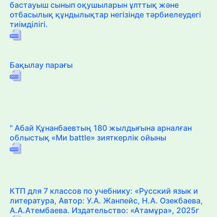
бастауыш сынып оқушыларын ұлттық және
отбасылық құндылықтар негізінде тәрбиелеудегі
тиімділігі.
Бақылау парағы
" Абай Құнанбаевтың 180 жылдығына арналған
облыстық «Ми battle» зияткерлік ойыны
КТП для 7 классов по учебнику: «Русский язык и
литература, Автор: У.А. Жанпейс, Н.А. Озекбаева,
А.А.Атембаева. Издательство: «Атамұра», 2025г