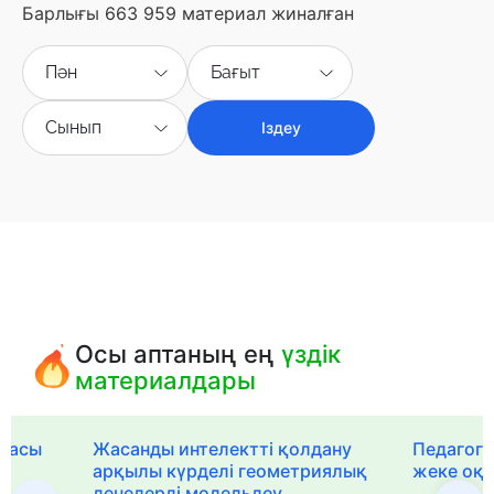
Барлығы 663 959 материал жиналған
Пән
Бағыт
Сынып
Іздеу
Осы аптаның ең
үздік
материалдары
рмасы
Жасанды интелектті қолдану
Педагог-
арқылы күрделі геометриялық
жеке оқ
денелерді модельдеу