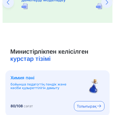
Министірлікпен келісілген
курстар тізімі
Химия пәні
бойынша педагогтің пәндік және
кәсіби құзыреттілігін дамыту
80/108
сағат
Толығырақ