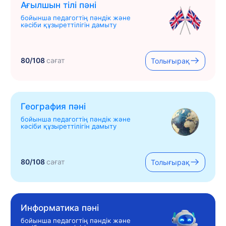
Ағылшын тілі пәні
бойынша педагогтің пәндік және
кәсіби құзыреттілігін дамыту
80/108
сағат
Толығырақ
География пәні
бойынша педагогтің пәндік және
кәсіби құзыреттілігін дамыту
80/108
сағат
Толығырақ
Информатика пәні
бойынша педагогтің пәндік және