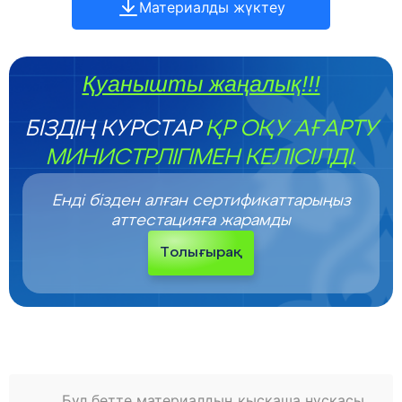
Материалды жүктеу
Қуанышты жаңалық!!!
БІЗДІҢ КУРСТАР
ҚР ОҚУ АҒАРТУ
МИНИСТРЛІГІМЕН КЕЛІСІЛДІ.
Енді бізден алған сертификаттарыңыз
аттестацияға жарамды
Толығырақ
Бұл бетте материалдың қысқаша нұсқасы