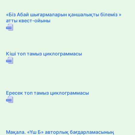
«Біз Абай шығармаларын қаншалықты білеміз »
атты квест-ойыны
Кіші топ тамыз циклограммасы
Ересек топ тамыз циклограммасы
Мақала. «Үш Б» авторлық бағдарламасының