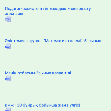
Педагог-ассистенттің жылдық жеке оқыту
жоспары
Әдістемелік құрал-"Математика әлемі". 5-сынып
Менің отбасым 2сынып қазақ тілі
қмж 130 бұйрық бойынша жаңа үлгісі