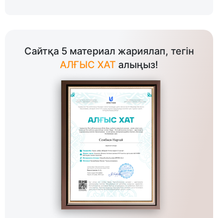
Сайтқа 5 материал жариялап, тегін
АЛҒЫС ХАТ
алыңыз!