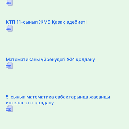
КТП 11-сынып ЖМБ Қазақ әдебиеті
Математиканы үйренудегі ЖИ қолдану
5-сынып математика сабақтарында жасанды
интеллектті қолдану