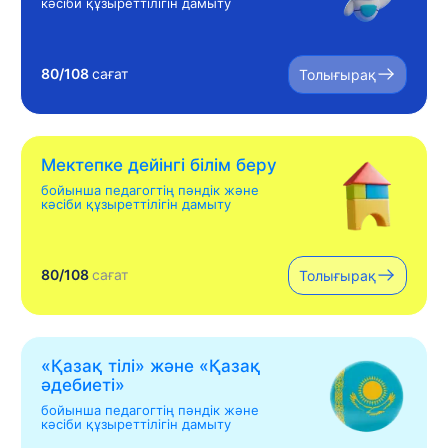
кәсіби құзыреттілігін дамыту
80/108
сағат
Толығырақ
Мектепке дейінгі білім беру
бойынша педагогтің пәндік және
кәсіби құзыреттілігін дамыту
80/108
сағат
Толығырақ
«Қазақ тілі» жəне «Қазақ
əдебиеті»
бойынша педагогтің пәндік және
кәсіби құзыреттілігін дамыту