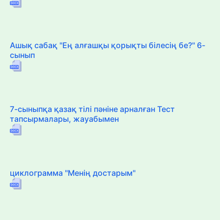
Ашық сабақ "Ең алғашқы қорықты білесің бе?" 6-
сынып
7-сыныпқа қазақ тілі пәніне арналған Тест
тапсырмалары, жауабымен
циклограмма "Менің достарым"