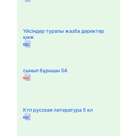
Үйсіндер туралы жазба деректер
қмж
сынып бұрышы 5А
Ктп русская литература 5 кл