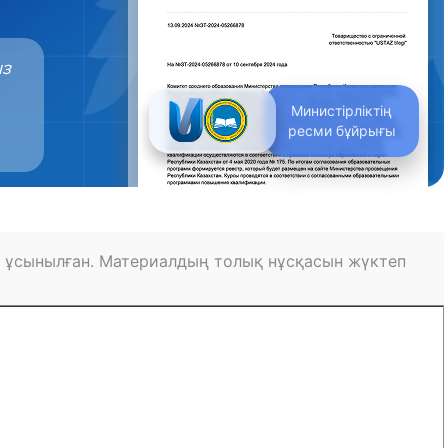
ыз
Министірліктің
ресми бұйрығы
 ұсынылған. Материалдың толық нұсқасын жүктеп