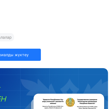
алалар
риалды жүктеу
ЕН