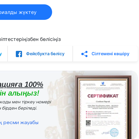
риалды жүктеу
птестеріңізбен бөлісіңіз
у
Фейсбукта бөлісу
Сілтемені көшіру
цияға 100%
н алыңыз!
r коды мен тіркеу номері
 бірден беріледі.
ің ресми жауабы