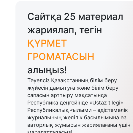
Сайтқа 25 материал
жариялап, тегін
ҚҰРМЕТ
ГРОМАТАСЫН
алыңыз!
Тәуелсіз Қазақстанның білім беру
жүйесін дамытуға және білім беру
сапасын арттыру мақсатында
Республика деңгейінде «Ustaz tilegi»
Республикалық ғылыми – әдістемелік
журналының желілік басылымына өз
авторлық жұмысын жариялағаны үшін
марапатталасыз!