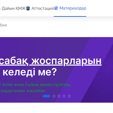
Материалдар
Дайын ҚМЖ
Аттестация
рбие
 сабақ жоспарларын
 келеді ме?
Р Білім және Ғылым министірлігінің
тандартымен жасалған