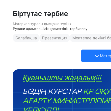
Біртұтас тәрбие
Материал туралы қысқаша түсінік
Рухани адамгершілік қасиеттілік тәрбиелеу
Балабақша
Презентация
Мектепке дейінгі б
Мате
Қуанышты жаңалық!!!
БІЗДІҢ КУРСТАР
ҚР ОҚУ
АҒАРТУ МИНИСТРЛІГІМ
КЕЛІСІЛДІ.