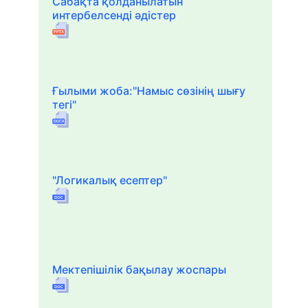
Сабақта қолданылатын
интербелсенді әдістер
Ғылыми жоба:"Намыс сөзінің шығу
тегі"
"Логикалық есептер"
Мектепішілік бақылау жоспары