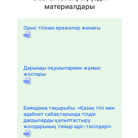
материалдары
Орыс тілінен ережелер жинағы
Дарынды оқушылармен жұмыс
жоспары
Баяндама тақырыбы: «Қазақ тілі мен
әдебиет сабақтарында тілдік
дағдыларды қалыптастыру
жолдарының тиімді әдіс-тәсілдері»