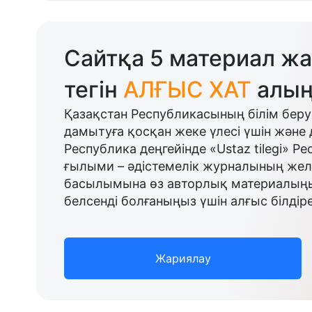
Сайтқа 5 материал жа
тегін
АЛҒЫС ХАТ
алың
Қазақстан Республикасының білім беру
дамытуға қосқан жеке үлесі үшін және 
Республика деңгейінде «Ustaz tilegi» Р
ғылыми – әдістемелік журналының желі
басылымына өз авторлық материалыңыз
белсенді болғаныңыз үшін алғыс білдіре
Жариялау