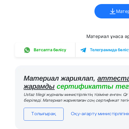
Мате
Материал ұнаса әрі
Ватсапта бөлісу
Телеграммда бөліс
Материал жариялап,
аттеста
жарамды
сертификатты тегі
Ustaz tilegi журналы министірліктің тізіміне енген. Q
беріледі. Материал жариялаған соң сертификат тегін
Толығырақ
Оқу-ағарту министірлігін