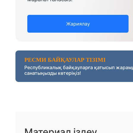
Жариялау
РЕСМИ БАЙҚАУЛАР ТІЗІМІ
Республикалық байқауларға қатысып жарам
санатыңызды көтеріңіз!
Материал іздеу