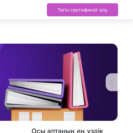
Тегін сертификат алу
Осы аптаның ең үздік