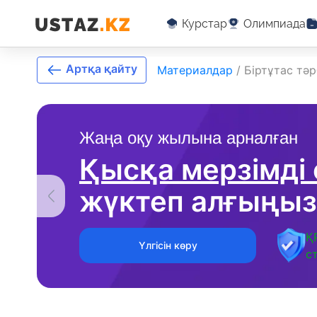
Курстар
Олимпиада
Артқа қайту
Материалдар
/
Біртұтас тә
Жаңа оқу жылына арналған
Қысқа мерзімді
жүктеп алғыңыз
Қ
Үлгісін көру
с