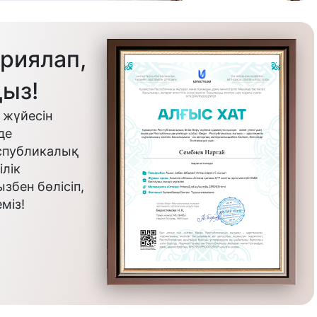
риялап,
ыз!
 жүйесін
де
еспубликалық
лік
бен бөлісіп,
міз!