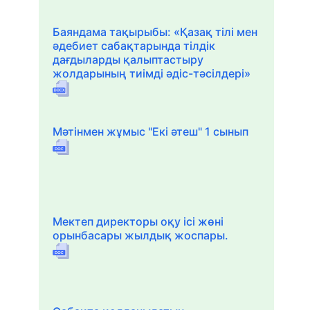
Баяндама тақырыбы: «Қазақ тілі мен
әдебиет сабақтарында тілдік
дағдыларды қалыптастыру
жолдарының тиімді әдіс-тәсілдері»
Мәтінмен жұмыс "Екі әтеш" 1 сынып
Мектеп директоры оқу ісі жөні
орынбасары жылдық жоспары.