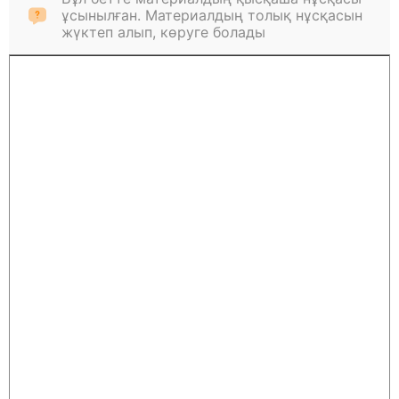
ұсынылған. Материалдың толық нұсқасын
жүктеп алып, көруге болады