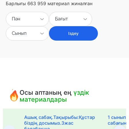
Барлығы 663 959 материал жиналған
Пән
Бағыт
Сынып
Іздеу
Осы аптаның ең
үздік
материалдары
Ашық сабақ.Тақырыбы:Құстар
1 сыныпқа
біздің досымыз.3жас
сабағын
балабақша