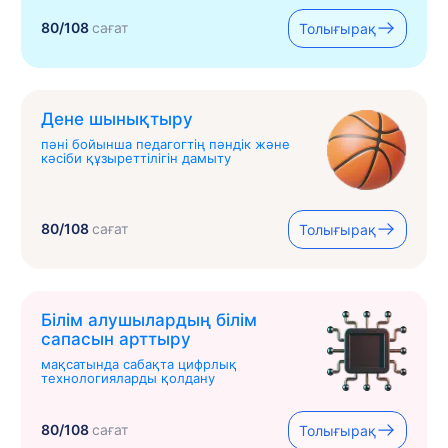
80/108
сағат
Толығырақ
Дене шынықтыру
пәні бойынша педагогтің пәндік және
кәсіби құзыреттілігін дамыту
80/108
сағат
Толығырақ
Білім алушылардың білім
сапасын арттыру
мақсатында сабақта цифрлық
технологияларды қолдану
80/108
сағат
Толығырақ