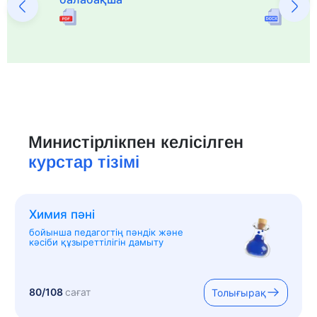
Министірлікпен келісілген
курстар тізімі
Химия пәні
бойынша педагогтің пәндік және
кәсіби құзыреттілігін дамыту
80/108
сағат
Толығырақ