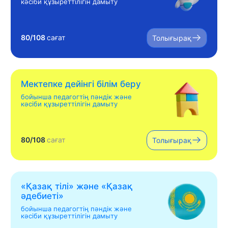
кәсіби құзыреттілігін дамыту
80/108
сағат
Толығырақ
Мектепке дейінгі білім беру
бойынша педагогтің пәндік және
кәсіби құзыреттілігін дамыту
80/108
сағат
Толығырақ
«Қазақ тілі» жəне «Қазақ
əдебиеті»
бойынша педагогтің пәндік және
кәсіби құзыреттілігін дамыту