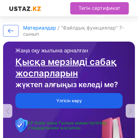
Тегін сертификат
алу
Материалдар
/
"Файлдық функциялар" 7-
сынып
Жаңа оқу жылына арналған
Қысқа мерзімді сабақ
жоспарларын
жүктеп алғыңыз келеді ме?
Үлгісін көру
ҚР Білім және Ғылым министірлігінің
стандартымен жасалған