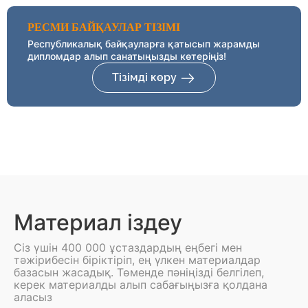
РЕСМИ БАЙҚАУЛАР ТІЗІМІ
Республикалық байқауларға қатысып жарамды
дипломдар алып санатыңызды көтеріңіз!
Тізімді көру
Материал іздеу
Сіз үшін 400 000 ұстаздардың еңбегі мен
тәжірибесін біріктіріп, ең үлкен материалдар
базасын жасадық. Төменде пәніңізді белгілеп,
керек материалды алып сабағыңызға қолдана
аласыз