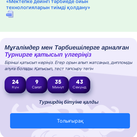
«Мектепке дейінгі тәрбиеде ойын
технологияларын тиімді қолдану»
Мұғалімдер мен Тәрбиешілерге арналған
Турнирге қатысып үлгеріңіз
Бірінші қатысып көріңіз. Егер орын алып жатсаңыз, дипломды
алуға болады. Қатысып, тест тапсыру тегін
24
9
35
42
Күн
Сағат
Минут
Секунд
Турнирдің бітуіне қалды
Толығырақ