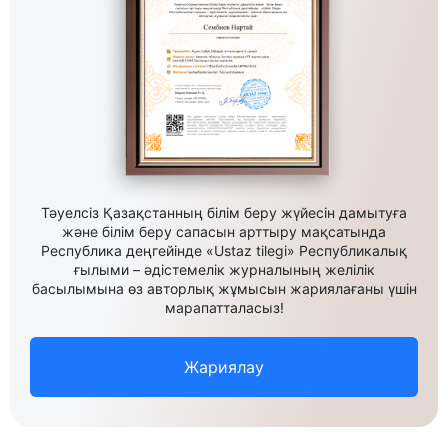
Тәуелсіз Қазақстанның білім беру жүйесін дамытуға
және білім беру сапасын арттыру мақсатында
Республика деңгейінде «Ustaz tilegi» Республикалық
ғылыми – әдістемелік журналының желілік
басылымына өз авторлық жұмысын жариялағаны үшін
марапатталасыз!
Жариялау