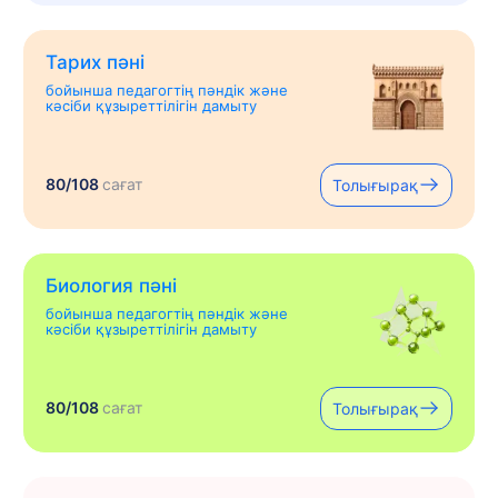
Тарих пәні
бойынша педагогтің пәндік және
кәсіби құзыреттілігін дамыту
80/108
сағат
Толығырақ
Биология пәні
бойынша педагогтің пәндік және
кәсіби құзыреттілігін дамыту
80/108
сағат
Толығырақ