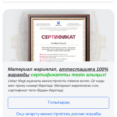
Материал жариялап,
аттестацияға 100%
жарамды
сертификатты тегін алыңыз!
Ustaz tilegi журналы министірліктің тізіміне енген. Qr коды
мен тіркеу номері беріледі. Материал жариялаған соң
сертификат тегін бірден беріледі.
Толығырақ
Оқу-ағарту министірлігінің ресми жауабы