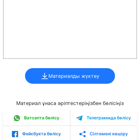
Материалды жүктеу
Материал ұнаса әріптестеріңізбен бөлісіңіз
Ватсапта бөлісу
Телеграммда бөлісу
Фейсбукта бөлісу
Сілтемені көшіру