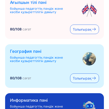
Ағылшын тілі пәні
бойынша педагогтің пәндік және
кәсіби құзыреттілігін дамыту
80/108
сағат
Толығырақ
География пәні
бойынша педагогтің пәндік және
кәсіби құзыреттілігін дамыту
80/108
сағат
Толығырақ
Информатика пәні
бойынша педагогтің пәндік және