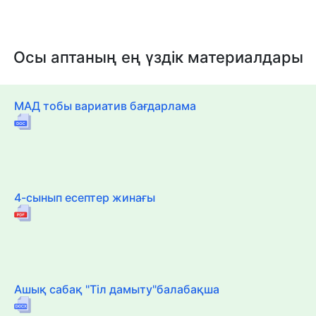
Осы аптаның ең үздік материалдары
МАД тобы вариатив бағдарлама
4-сынып есептер жинағы
Ашық сабақ "Тіл дамыту"балабақша