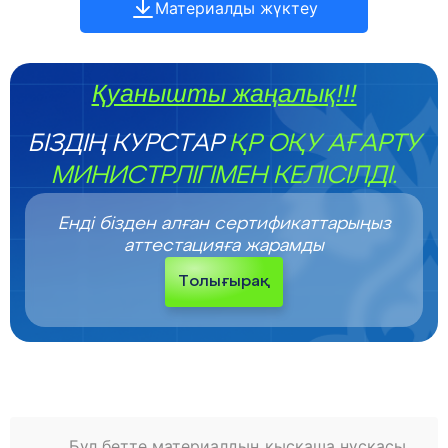
Материалды жүктеу
Қуанышты жаңалық!!!
БІЗДІҢ КУРСТАР
ҚР ОҚУ АҒАРТУ
МИНИСТРЛІГІМЕН КЕЛІСІЛДІ.
Енді бізден алған сертификаттарыңыз
аттестацияға жарамды
Толығырақ
Бұл бетте материалдың қысқаша нұсқасы