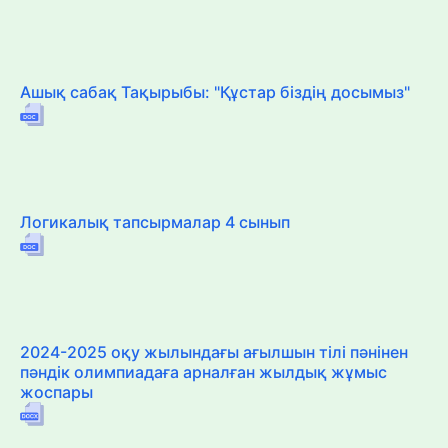
Ашық сабақ Тақырыбы: "Құстар біздің досымыз"
Логикалық тапсырмалар 4 сынып
2024-2025 оқу жылындағы ағылшын тілі пәнінен
пәндік олимпиадаға арналған жылдық жұмыс
жоспары