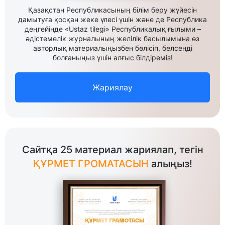
Қазақстан Республикасының білім беру жүйесін
дамытуға қосқан жеке үлесі үшін және де Республика
деңгейінде «Ustaz tilegi» Республикалық ғылыми –
әдістемелік журналының желілік басылымына өз
авторлық материалыңызбен бөлісіп, белсенді
болғаныңыз үшін алғыс білдіреміз!
Жариялау
Сайтқа 25 материал жариялап, тегін
ҚҰРМЕТ ГРОМАТАСЫН
алыңыз!