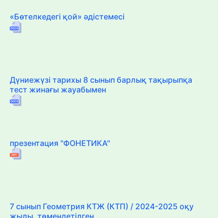
«Бөтелкедегі қой» әдістемесі
Дүниежүзі тарихы 8 сынып барлық тақырыпқа
тест жинағы жауабымен
презентация "ФОНЕТИКА"
7 сынып Геометрия КТЖ (КТП) / 2024-2025 оқу
жылы, төмендетілген