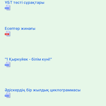
ҰБТ тесті сұрақтары
Есептер жинағы
"1 Қыркүйек - білім күні!"
Әдіскердің бір жылдық циклограммасы