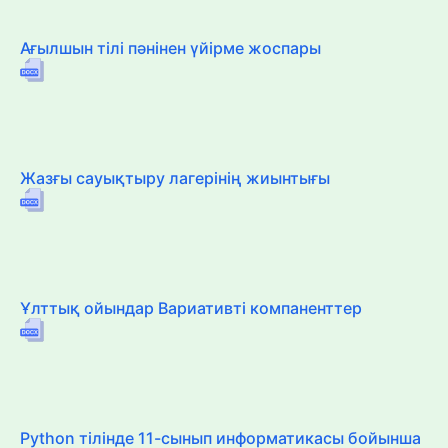
Ағылшын тілі пәнінен үйірме жоспары
Жазғы сауықтыру лагерінің жиынтығы
Ұлттық ойындар Вариативті компаненттер
Python тілінде 11-сынып информатикасы бойынша