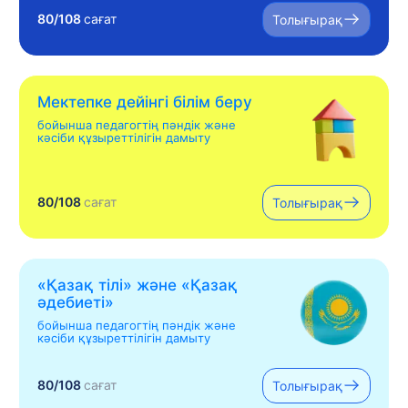
80/108
сағат
Толығырақ
Мектепке дейінгі білім беру
бойынша педагогтің пәндік және
кәсіби құзыреттілігін дамыту
80/108
сағат
Толығырақ
«Қазақ тілі» жəне «Қазақ
əдебиеті»
бойынша педагогтің пәндік және
кәсіби құзыреттілігін дамыту
80/108
сағат
Толығырақ