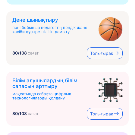
Дене шынықтыру
пәні бойынша педагогтің пәндік және
кәсіби құзыреттілігін дамыту
80/108
сағат
Толығырақ
Білім алушылардың білім
сапасын арттыру
мақсатында сабақта цифрлық
технологияларды қолдану
80/108
сағат
Толығырақ