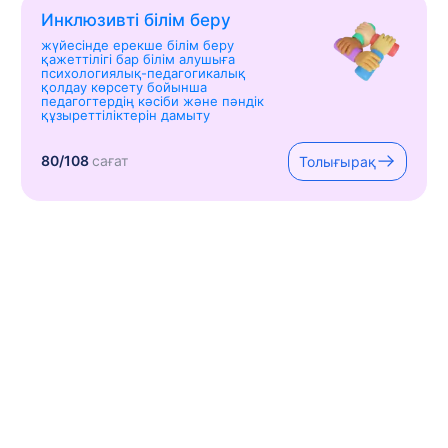
Инклюзивті білім беру
жүйесінде ерекше білім беру
қажеттілігі бар білім алушыға
психологиялық-педагогикалық
қолдау көрсету бойынша
педагогтердің кәсіби және пәндік
құзыреттіліктерін дамыту
80/108
сағат
Толығырақ