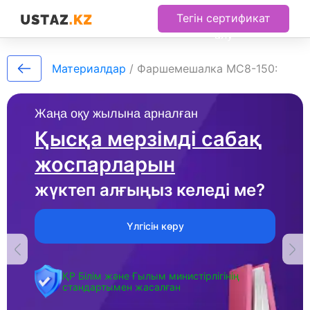
Тегін сертификат
алу
Материалдар
/
Фаршемешалка МС8-150:
Жаңа оқу жылына арналған
Қысқа мерзімді сабақ
жоспарларын
жүктеп алғыңыз келеді ме?
Үлгісін көру
ҚР Білім және Ғылым министірлігінің
стандартымен жасалған