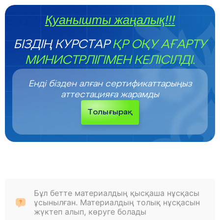
Қуанышты жаңалық!!!
БІЗДІҢ КУРСТАР
ҚР ОҚУ АҒАРТУ
МИНИСТРЛІГІМЕН КЕЛІСІЛДІ.
Енді бізден алған сертификаттарыңыз
аттестацияға жарамды
Толығырақ
Бұл бетте материалдың қысқаша нұсқасы
ұсынылған. Материалдың толық нұсқасын
жүктеп алып, көруге болады