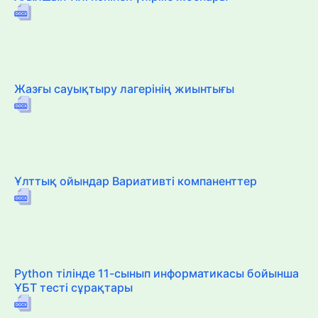
Жазғы сауықтыру лагерінің жиынтығы
Ұлттық ойындар Вариативті компаненттер
Python тілінде 11-сынып информатикасы бойынша
ҰБТ тесті сұрақтары