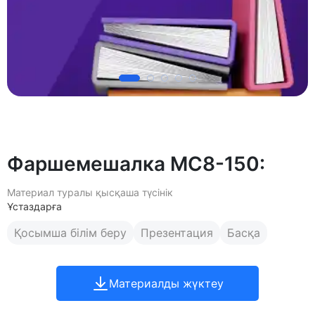
Фаршемешалка МС8-150:
Материал туралы қысқаша түсінік
Ұстаздарға
Қосымша білім беру
Презентация
Басқа
Материалды жүктеу