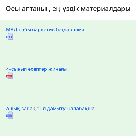
Осы аптаның ең үздік материалдары
МАД тобы вариатив бағдарлама
4-сынып есептер жинағы
Ашық сабақ "Тіл дамыту"балабақша