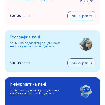
80/108
сағат
Толығырақ
География пәні
бойынша педагогтің пәндік және
кәсіби құзыреттілігін дамыту
80/108
сағат
Толығырақ
Информатика пәні
бойынша педагогтің пәндік және
кәсіби құзыреттілігін дамыту