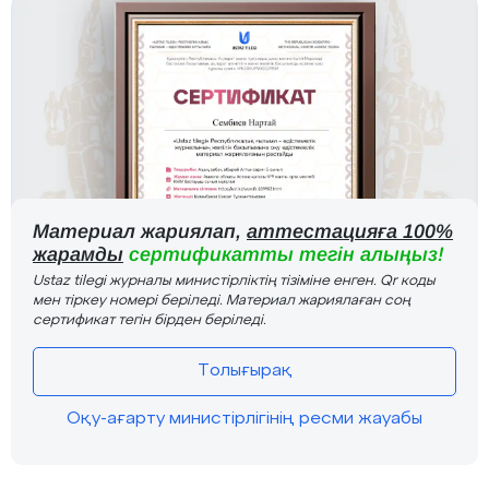
Материал жариялап,
аттестацияға 100%
жарамды
сертификатты тегін алыңыз!
Ustaz tilegi журналы министірліктің тізіміне енген. Qr коды
мен тіркеу номері беріледі. Материал жариялаған соң
сертификат тегін бірден беріледі.
Толығырақ
Оқу-ағарту министірлігінің ресми жауабы