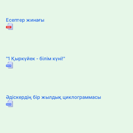
Есептер жинағы
"1 Қыркүйек - білім күні!"
Әдіскердің бір жылдық циклограммасы