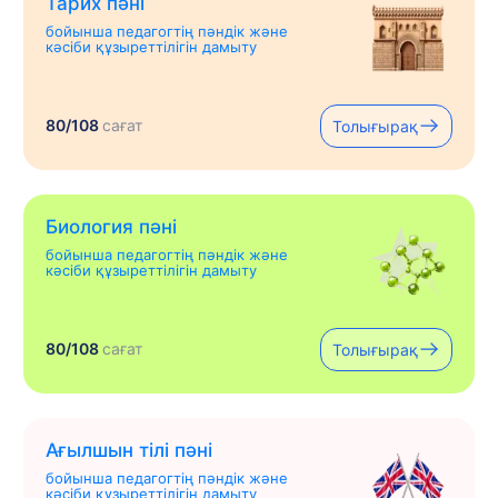
Тарих пәні
бойынша педагогтің пәндік және
кәсіби құзыреттілігін дамыту
80/108
сағат
Толығырақ
Биология пәні
бойынша педагогтің пәндік және
кәсіби құзыреттілігін дамыту
80/108
сағат
Толығырақ
Ағылшын тілі пәні
бойынша педагогтің пәндік және
кәсіби құзыреттілігін дамыту