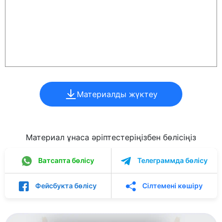
Материалды жүктеу
Материал ұнаса әріптестеріңізбен бөлісіңіз
Ватсапта бөлісу
Телеграммда бөлісу
Фейсбукта бөлісу
Сілтемені көшіру