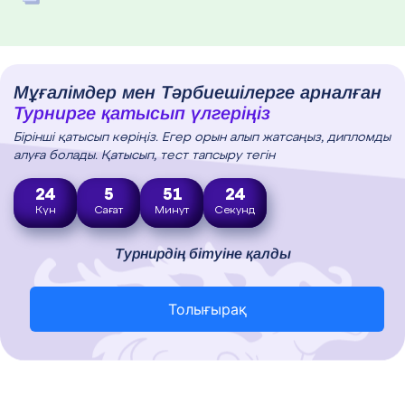
Мұғалімдер мен Тәрбиешілерге арналған
Турнирге қатысып үлгеріңіз
Бірінші қатысып көріңіз. Егер орын алып жатсаңыз, дипломды
алуға болады. Қатысып, тест тапсыру тегін
24
5
51
22
Күн
Сағат
Минут
Секунд
Турнирдің бітуіне қалды
Толығырақ