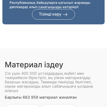
Республикалық байқауларға қатысып жарамды
дипломдар алып санатыңызды көтеріңіз!
Тізімді көру
Материал іздеу
Сіз үшін 400 000 ұстаздардың еңбегі мен
тәжірибесін біріктіріп, ең үлкен материалдар
базасын жасадық. Төменде пәніңізді белгілеп,
керек материалды алып сабағыңызға қолдана
аласыз
Барлығы 663 959 материал жиналған