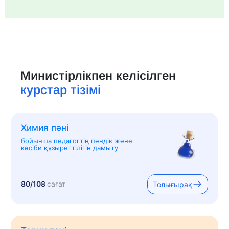
Министірлікпен келісілген
курстар тізімі
Химия пәні
бойынша педагогтің пәндік және
кәсіби құзыреттілігін дамыту
80/108
сағат
Толығырақ