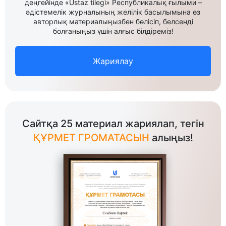
деңгейінде «Ustaz tilegi» Республикалық ғылыми –
әдістемелік журналының желілік басылымына өз
авторлық материалыңызбен бөлісіп, белсенді
болғаныңыз үшін алғыс білдіреміз!
Жариялау
Сайтқа 25 материал жариялап, тегін
ҚҰРМЕТ ГРОМАТАСЫН
алыңыз!