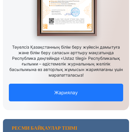
Тәуелсіз Қазақстанның білім беру жүйесін дамытуға
және білім беру сапасын арттыру мақсатында
Республика деңгейінде «Ustaz tilegi» Республикалық
ғылыми – әдістемелік журналының желілік
басылымына өз авторлық жұмысын жариялағаны үшін
марапатталасыз!
Жариялау
РЕСМИ БАЙҚАУЛАР ТІЗІМІ