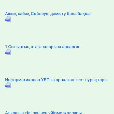
Ашық сабақ Сөйлеуді дамыту бала бақша
1 Сыныптың ата-аналарына арналған
Информатикадан ҰБТ-ға арналған тест сұрақтары
Ағылшын тілі пәнінен үйірме жоспары