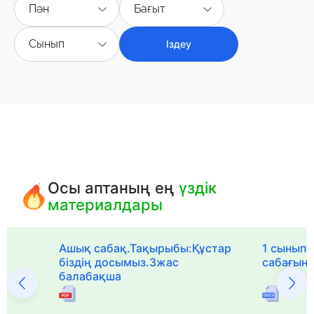
Пән
Бағыт
Сынып
Іздеу
Осы аптаның ең
үздік
материалдары
Ашық сабақ.Тақырыбы:Құстар
1 сыныпқа
біздің досымыз.3жас
сабағын
балабақша