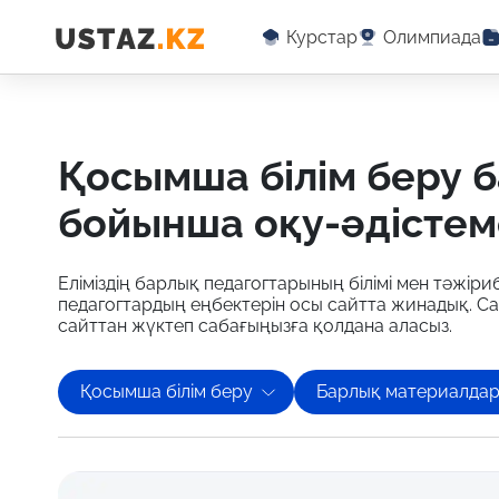
Курстар
Олимпиада
қосымша білім беру барлық материалдар
бойынша оқу-әдістем
Еліміздің барлық педагогтарының білімі мен тәжіриб
педагогтардың еңбектерін осы сайтта жинадық. С
сайттан жүктеп сабағыңызға қолдана аласыз.
Қосымша білім беру
Барлық материалда