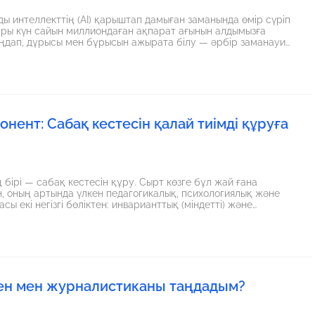
ды интеллекттің (AI) қарыштап дамыған заманында өмір сүріп
ары күн сайын миллиондаған ақпарат ағынын алдымызға
таңдап, дұрысы мен бұрысын ажырата білу — әрбір заманауи
ы орайда, бүгінгі мектеп оқушылары мен жастар үшін
нент: Сабақ кестесін қалай тиімді құруға
 бірі — сабақ кестесін құру. Сырт көзге бұл жай ғана
ен, оның артында үлкен педагогикалық, психологиялық және
ы екі негізгі бөліктен: инварианттық (міндетті) және
ы. Болашақ журналист ретінде мектеп өмірін сырттай
се, керісінше, сабақты жеңіл меңгеруі дәл осы екі
ланысты екенін түсіндім. Сабақ кестесін тиімді құрудың
ен мен журналистиканы таңдадым?