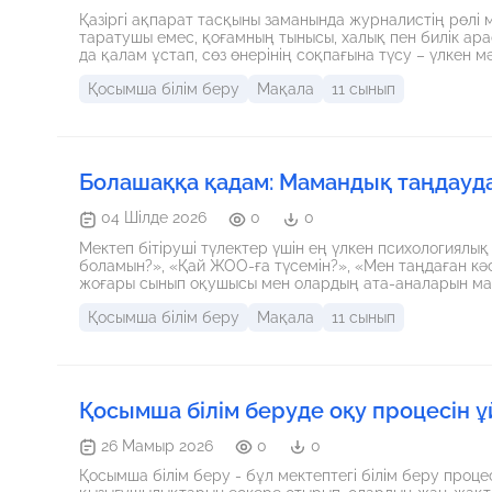
Қазіргі ақпарат тасқыны заманында журналистің рөлі
таратушы емес, қоғамның тынысы, халық пен билік ар
да қалам ұстап, сөз өнерінің соқпағына түсу – үлкен 
жауапкершілік.
Қосымша білім беру
Мақала
11 сынып
Болашаққа қадам: Мамандық таңдауда
04 Шілде 2026
0
0
Мектеп бітіруші түлектер үшін ең үлкен психологиялы
боламын?», «Қай ЖОО-ға түсемін?», «Мен таңдаған кә
жоғары сынып оқушысы мен олардың ата-аналарын маз
бар, оның үстіне жыл сайын жаңа кәсіп түрлері пайда
Қосымша білім беру
Мақала
11 сынып
журналист ретінде мен де өз замандастарымның осы м
таңдау — бұл жай ғана грант ұтып алу емес, бұл — алд
кәсібін дұрыс таңдаудың алтын ережелерін ортаға сал
Қосымша білім беруде оқу процесін ұ
26 Мамыр 2026
0
0
Қосымша білім беру - бұл мектептегі білім беру проц