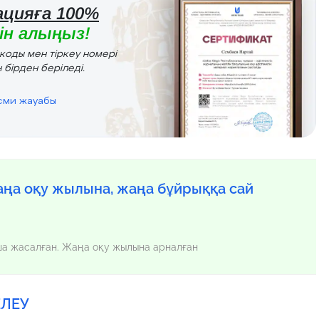
цияға 100%
н алыңыз!
r коды мен тіркеу номері
 бірден беріледі.
есми жауабы
ңа оқу жылына, жаңа бұйрыққа сай
нша жасалған. Жаңа оқу жылына арналған
ЕЛЕУ