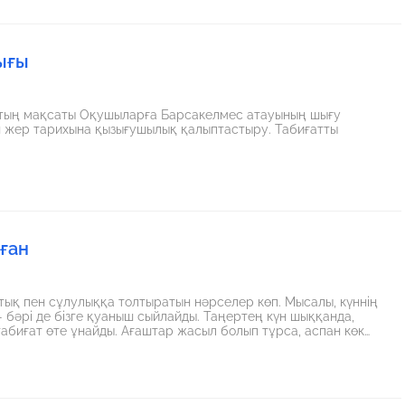
ығы
қтың мақсаты Оқушыларға Барсакелмес атауының шығу
ан жер тарихына қызығушылық қалыптастыру. Табиғатты
ған
тық пен сұлулыққа толтыратын нәрселер көп. Мысалы, күннің
 бәрі де бізге қуаныш сыйлайды. Таңертең күн шыққанда,
 табиғат өте ұнайды. Ағаштар жасыл болып тұрса, аспан көк
әдемі. Олар әлемді әдемі етіп көрсетеді.