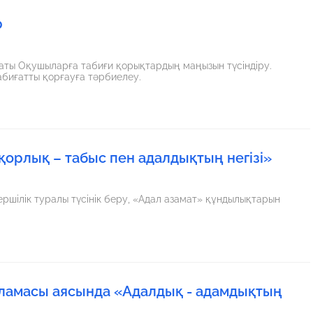
р
абиғатты қорғауға тәрбиелеу.
орлық – табыс пен адалдықтың негізі»
ершілік туралы түсінік беру, «Адал азамат» құндылықтарын
арламасы аясында «Адалдық - адамдықтың