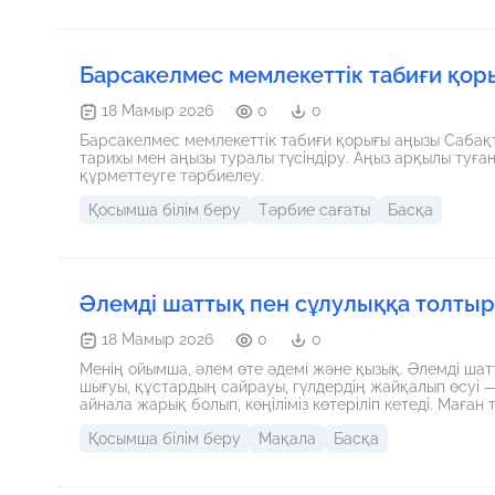
Барсакелмес мемлекеттік табиғи қор
18 Мамыр 2026
0
0
Барсакелмес мемлекеттік табиғи қорығы аңызы Саба
тарихы мен аңызы туралы түсіндіру. Аңыз арқылы туғ
құрметтеуге тәрбиелеу.
Қосымша білім беру
Тәрбие сағаты
Басқа
Әлемді шаттық пен сұлулыққа толтыр
18 Мамыр 2026
0
0
Менің ойымша, әлем өте әдемі және қызық. Әлемді шат
шығуы, құстардың сайрауы, гүлдердің жайқалып өсуі —
айнала жарық болып, көңіліміз көтеріліп кетеді. Маған
болса, мен өзімді бақытты сезінемін. Гүлдердің иісі де 
Қосымша білім беру
Мақала
Басқа