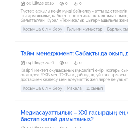
06 Шілде 2026
0
0
Түстер арқылы көңіл күйді бейнелеу» атты әдістемелі
шығармашылық қабілетін, эстетикалық талғамын, эмо
бағытталған. Құрал «Техникалық шығармашылығы жән
суретші» үйірмесінің жұмысына бейімделіп әзірленген. 
Қосымша білім беру
Ғылыми жұмыстар
Барлық сы
сезімін, қиялын және жеке көзқарасын бейнелеудегі 
және суық реңктерді ажырату, түс арқылы қуаныш, тыны
жолдары жүйеленеді. Сонымен қатар әр жас кезеңіне
құрылымы, бағалау және кері байланыс беру үлгілері 
эмоционалдық дамуы және кәсіби бағдарымен байланы
күйін тануға, түсті с
Тайм-менеджмент: Сабақты да оқып, 
04 Шілде 2026
0
0
Қазіргі мектеп оқушысының күнделікті өмірі жоғары сы
оған қоса БЖБ мен ТЖБ-ға дайындық, үй тапсырмасы, 
достармен кездесу мен әлеуметтік желілерге де уақыт 
замандастарымыз өте көп. Көбіне күніміз қалай өтіп 
Қосымша білім беру
Мақала
11 сынып
жатамыз. Болашақ журналист ретінде мен де үлкен а
жүрмін. Мен түсінген басты құпия — уақыттың аздығын
басқарудың (тайм-менеджмент) ең пайдалы лайфхакта
Медиасауаттылық – XXI ғасырдың ең
бастап қалай дамытамыз?