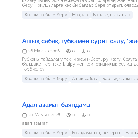
қызығушылықтарын ескере отырып, олардың жан-жақты
беру – оқушыларға кәсіби бағдар бере отырып, олар
қабілеттерін дамытуға мүмкіндік беретін маңызды жү
Қосымша білім беру
Мақала
Барлық сыныптар
ету, олардың шығармашылық және ғылыми ізденісін ынт
бағдарламасынан тыс білімдерін жетілдіруге бағытта
статистикалық мәліметтер келтірер болсақ: ● 2025 ж
ашылды. ● 2025 жылы балаларды қосымша білім берумен қамту 3,2 млн-нан 3,4 млн-ға дейін ұлғайды. ● Қосымша
біліммен қамтылған балалардың үлесі 2020 жылы 63,5 %
деген мәлімет бар. ● 2024–2025 оқу жылында е
Ашық сабақ, губкамен сурет салу, "жа
26 Мамыр 2026
0
0
Губканы пайдалану техникасын (бастыру, жағу, бояуға малу) үйрету. Қолдың ұсақ мо
бұлшықеттерін жетілдіру мен композициялық сезімді дамыту. Сурет салу барысында ұқыптылыққа, т
тәрбиелеу.
Қосымша білім беру
Ашық сабақ
Барлық сыныпта
Адал азамат баяндама
20 Мамыр 2026
0
0
адал азамат
Қосымша білім беру
Баяндамалар, реферат
Барлы