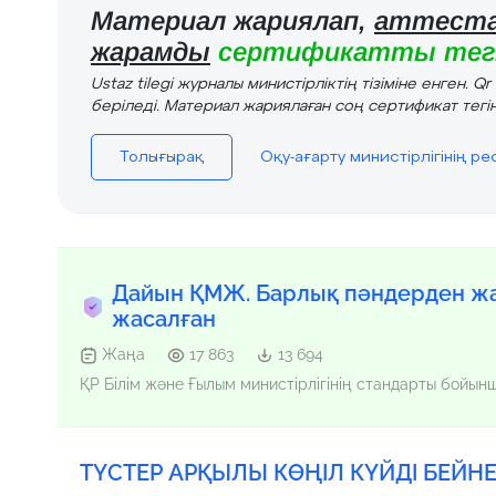
Материал жариялап,
аттеста
жарамды
сертификатты тегі
Ustaz tilegi журналы министірліктің тізіміне енген. Q
беріледі. Материал жариялаған соң сертификат тегін
Толығырақ
Оқу-ағарту министірлігінің р
Дайын ҚМЖ. Барлық пәндерден жа
жасалған
Жаңа
17 863
13 694
ҚР Білім және Ғылым министірлігінің стандарты бойы
ТҮСТЕР АРҚЫЛЫ КӨҢІЛ КҮЙДІ БЕЙН