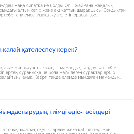
 мүлдем жаңа сипатқа ие болды. Ол – жай ғана жаңалық
асындағы алтын көпір және ақиқаттың шырақшысы. Сондықтан
мәртебе ғана емес, иыққа жүктелетін орасан зор
 қалай қателеспеу керек?
қ қысым мен жауапты кезең — мамандық таңдау сәті. «Кім
сіп ертең сұранысқа ие бола ма?» деген сұрақтар әрбір
алайтыны анық. Қазіргі таңда әлемде мыңдаған мамандық
 болып, кейбірі тарих сахнасынан жоғалып жатыр. Болашақ
аңызды өткелдегі толғаныстарын жақсы түсінемін. Мамандық
ағы өміріңіздің бақытты әрі табысты болуының іргетасы. Өз
айық.
йымдастырудың тиімді әдіс-тәсілдері
есін толықтыратын, оқушылардың жеке қабілеттері мен