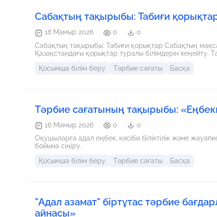
Сабақтың тақырыбы: Табиғи қорықта
18 Мамыр 2026
0
0
Сабақтың тақырыбы: Табиғи қорықтар Сабақтың мақсаты Оқушыларға табиғи қорықтардың маңызын түсіндіру.
Қазақстандағы қорықтар туралы білімдерін кеңейту. Т
Қосымша білім беру
Тәрбие сағаты
Басқа
Тәрбие сағатының тақырыбы: «Еңбекқ
18 Мамыр 2026
0
0
Оқушыларға адал еңбек, кәсіби біліктілік және жауапк
бойына сіңіру.
Қосымша білім беру
Тәрбие сағаты
Басқа
"Адал азамат" біртұтас тәрбие бағд
айнасы»