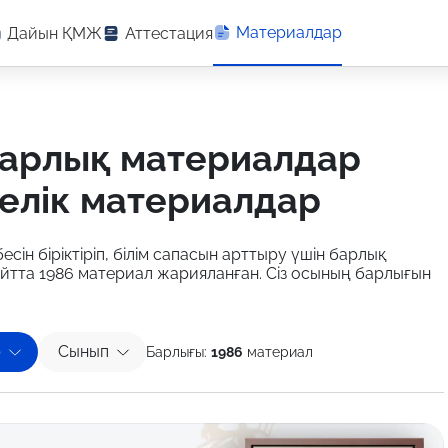
Материалдар
Дайын ҚМЖ
Аттестация
елік материалдар
есін біріктіріп, білім сапасын арттыру үшін барлық
айтта 1986 материал жарияланған. Сіз осының барлығын
р
Сынып
Барлығы:
1986
материал