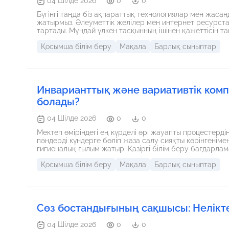
04 Шілде 2026
0
0
Бүгінгі таңда біз ақпараттық технологиялар мен жасан
жатырмыз. Әлеуметтік желілер мен интернет ресурст
тартады. Мұндай үлкен тасқынның ішінен қажеттісін 
адамның, әсіресе өскелең ұрпақтың басты міндеті. Ос
Қосымша білім беру
Мақала
Барлық сыныптар
«медиасауаттылық» ұғымы бірінші орынға шығады.
Инварианттық және вариативтік компо
болады?
04 Шілде 2026
0
0
Мектеп өміріндегі ең күрделі әрі жауапты процестердің
пәндерді күндерге бөліп жаза салу сияқты көрінгенім
гигиеналық ғылым жатыр. Қазіргі білім беру бағдарламас
вариативтік (таңдау бойынша) компоненттерден тұрад
Қосымша білім беру
Мақала
Барлық сыныптар
бақылай келе, оқушылардың шамадан тыс шаршауы неме
компоненттің кестеде қалай орналасқанына тікелей бай
негізгі қағидаларын талқылайық.
Сөз бостандығының сақшысы: Нелікт
04 Шілде 2026
0
0