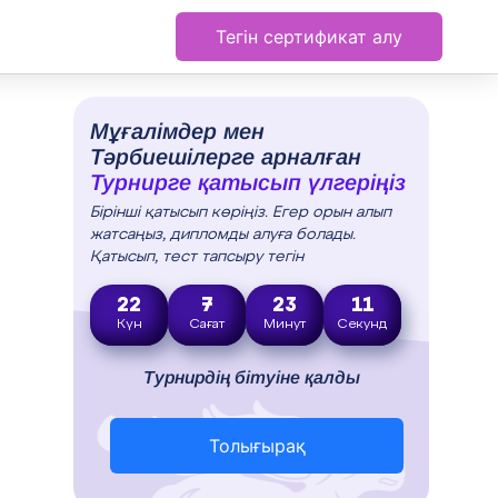
Тегін сертификат алу
Мұғалімдер мен
Тәрбиешілерге арналған
Турнирге қатысып үлгеріңіз
Бірінші қатысып көріңіз. Егер орын алып
жатсаңыз, дипломды алуға болады.
Қатысып, тест тапсыру тегін
22
7
23
10
Күн
Сағат
Минут
Секунд
Турнирдің бітуіне қалды
Толығырақ