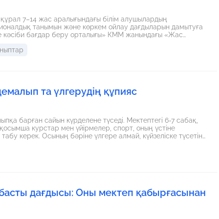
к құрал 7–14 жас аралығындағы білім алушылардың
ционалдық танымын және көркем ойлау дағдыларын дамытуға
е кәсіби бағдар беру орталығы» КММ жанындағы «Жас
Әдістемелік құралда түстердің баланың көңіл күйін, ішкі
ныптар
маңызы жан-жақты қарастырылады. Түстерді қабылдау, жылы
штық, мұң, шабыт, үміт, толқу сияқты сезімдерді жеткізу
 сәйкес тапсырмалар, шығармашылық жаттығулар, сабақ
ұсынылады. Құралдың ерекшелігі – бейнелеу өнерін баланың
стыра ұсынуында. Оқушылар сурет салу арқылы өз көңіл
демалып та үлгерудің құпияс
ныпқа барған сайын күрделене түседі. Мектептегі 6-7 сабақ,
қосымша курстар мен үйірмелер, спорт, оның үстіне
табу керек. Осының бәріне үлгере алмай, күйзеліске түсетін
кеткенін байқамай, маңызды шаруаларды ертеңге қалдырып
қпарат пен тапсырмалар ағынында жұмыс істеуге дағдыланып
да емес, оны дұрыс басқара алмауымызда. Уақытты тиімді
рымен бөлісемін.
 басты дағдысы: Оны мектеп қабырғасынан