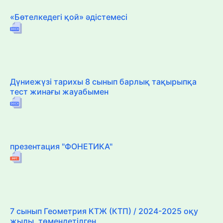
«Бөтелкедегі қой» әдістемесі
Дүниежүзі тарихы 8 сынып барлық тақырыпқа
тест жинағы жауабымен
презентация "ФОНЕТИКА"
7 сынып Геометрия КТЖ (КТП) / 2024-2025 оқу
жылы, төмендетілген