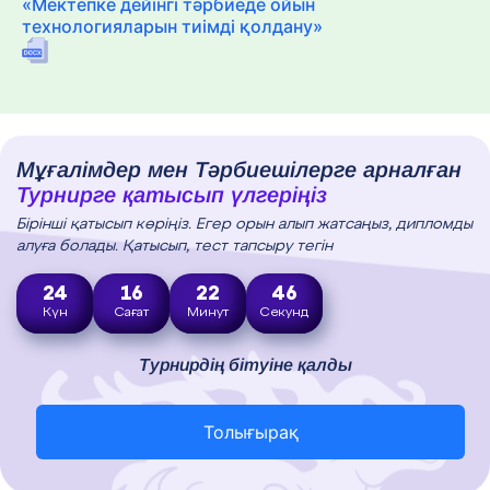
«Мектепке дейінгі тәрбиеде ойын
технологияларын тиімді қолдану»
Мұғалімдер мен Тәрбиешілерге арналған
Турнирге қатысып үлгеріңіз
Бірінші қатысып көріңіз. Егер орын алып жатсаңыз, дипломды
алуға болады. Қатысып, тест тапсыру тегін
24
16
22
45
Күн
Сағат
Минут
Секунд
Турнирдің бітуіне қалды
Толығырақ