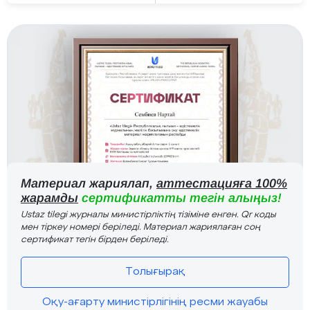
Материал жариялап,
аттестацияға 100%
жарамды
сертификатты тегін алыңыз!
Ustaz tilegi журналы министірліктің тізіміне енген. Qr коды
мен тіркеу номері беріледі. Материал жариялаған соң
сертификат тегін бірден беріледі.
Толығырақ
Оқу-ағарту министірлігінің ресми жауабы