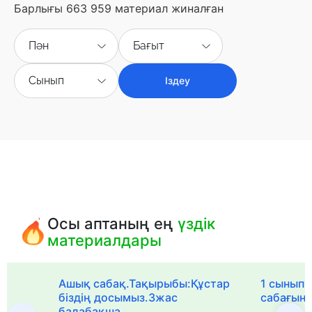
Барлығы 663 959 материал жиналған
Пән
Бағыт
Сынып
Іздеу
Осы аптаның ең
үздік
материалдары
Ашық сабақ.Тақырыбы:Құстар
1 сыныпқа
біздің досымыз.3жас
сабағын
балабақша