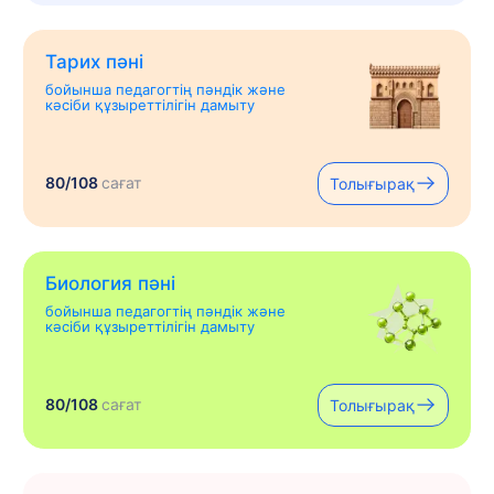
Тарих пәні
бойынша педагогтің пәндік және
кәсіби құзыреттілігін дамыту
80/108
сағат
Толығырақ
Биология пәні
бойынша педагогтің пәндік және
кәсіби құзыреттілігін дамыту
80/108
сағат
Толығырақ