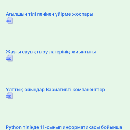
Ағылшын тілі пәнінен үйірме жоспары
Жазғы сауықтыру лагерінің жиынтығы
Ұлттық ойындар Вариативті компаненттер
Python тілінде 11-сынып информатикасы бойынша