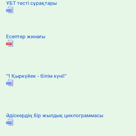
ҰБТ тесті сұрақтары
Есептер жинағы
"1 Қыркүйек - білім күні!"
Әдіскердің бір жылдық циклограммасы