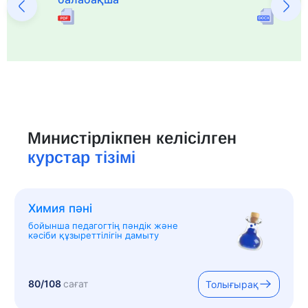
Министірлікпен келісілген
курстар тізімі
Химия пәні
бойынша педагогтің пәндік және
кәсіби құзыреттілігін дамыту
80/108
сағат
Толығырақ