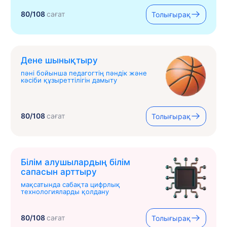
80/108
сағат
Толығырақ
Дене шынықтыру
пәні бойынша педагогтің пәндік және
кәсіби құзыреттілігін дамыту
80/108
сағат
Толығырақ
Білім алушылардың білім
сапасын арттыру
мақсатында сабақта цифрлық
технологияларды қолдану
80/108
сағат
Толығырақ