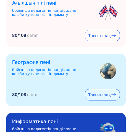
Ағылшын тілі пәні
бойынша педагогтің пәндік және
кәсіби құзыреттілігін дамыту
80/108
сағат
Толығырақ
География пәні
бойынша педагогтің пәндік және
кәсіби құзыреттілігін дамыту
80/108
сағат
Толығырақ
Информатика пәні
бойынша педагогтің пәндік және