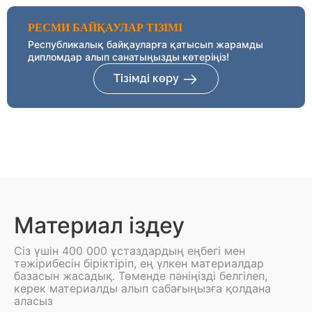
РЕСМИ БАЙҚАУЛАР ТІЗІМІ
Республикалық байқауларға қатысып жарамды
дипломдар алып санатыңызды көтеріңіз!
Тізімді көру
Материал іздеу
Сіз үшін 400 000 ұстаздардың еңбегі мен
тәжірибесін біріктіріп, ең үлкен материалдар
базасын жасадық. Төменде пәніңізді белгілеп,
керек материалды алып сабағыңызға қолдана
аласыз