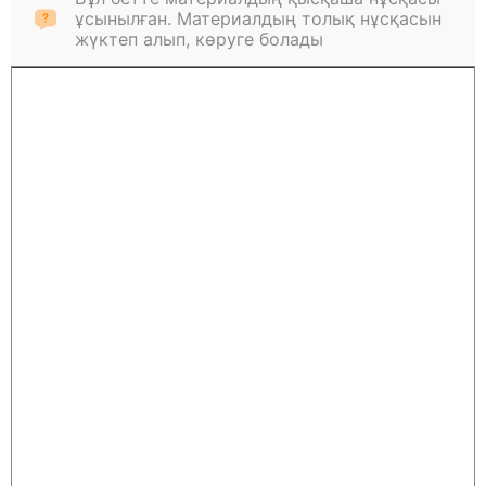
ұсынылған. Материалдың толық нұсқасын
жүктеп алып, көруге болады