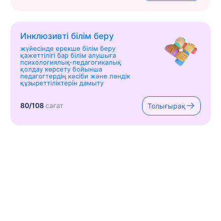
Инклюзивті білім беру
жүйесінде ерекше білім беру
қажеттілігі бар білім алушыға
психологиялық-педагогикалық
қолдау көрсету бойынша
педагогтердің кәсіби және пәндік
құзыреттіліктерін дамыту
80/108
сағат
Толығырақ