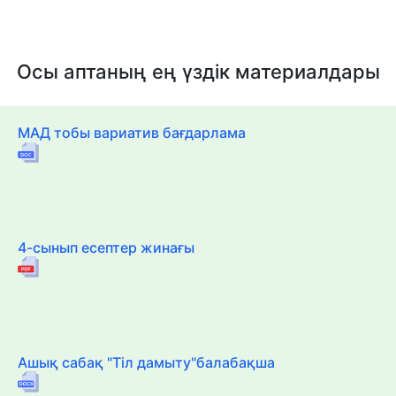
Осы аптаның ең үздік материалдары
МАД тобы вариатив бағдарлама
4-сынып есептер жинағы
Ашық сабақ "Тіл дамыту"балабақша