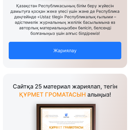
Қазақстан Республикасының білім беру жүйесін
дамытуға қосқан жеке үлесі үшін және де Республика
деңгейінде «Ustaz tilegi» Республикалық ғылыми –
әдістемелік журналының желілік басылымына өз
авторлық материалыңызбен бөлісіп, белсенді
болғаныңыз үшін алғыс білдіреміз!
Жариялау
Сайтқа 25 материал жариялап, тегін
ҚҰРМЕТ ГРОМАТАСЫН
алыңыз!