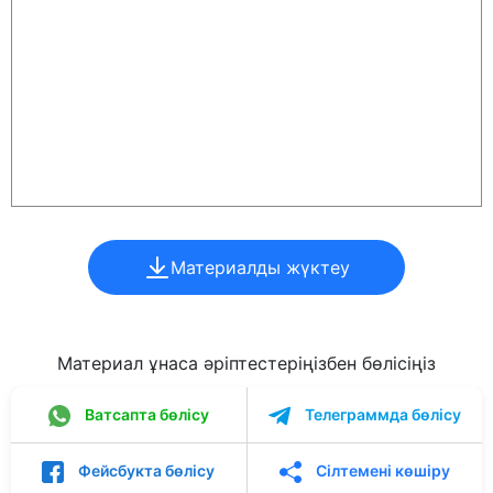
Материалды жүктеу
Материал ұнаса әріптестеріңізбен бөлісіңіз
Ватсапта бөлісу
Телеграммда бөлісу
Фейсбукта бөлісу
Сілтемені көшіру