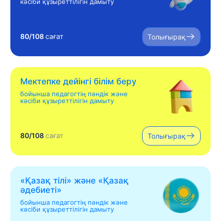
кәсіби құзыреттілігін дамыту
80/108
сағат
Толығырақ
Мектепке дейінгі білім беру
бойынша педагогтің пәндік және
кәсіби құзыреттілігін дамыту
80/108
сағат
Толығырақ
«Қазақ тілі» жəне «Қазақ
əдебиеті»
бойынша педагогтің пәндік және
кәсіби құзыреттілігін дамыту