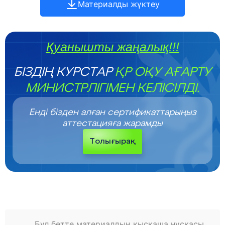
Материалды жүктеу
Қуанышты жаңалық!!!
БІЗДІҢ КУРСТАР
ҚР ОҚУ АҒАРТУ
МИНИСТРЛІГІМЕН КЕЛІСІЛДІ.
Енді бізден алған сертификаттарыңыз
аттестацияға жарамды
Толығырақ
Бұл бетте материалдың қысқаша нұсқасы