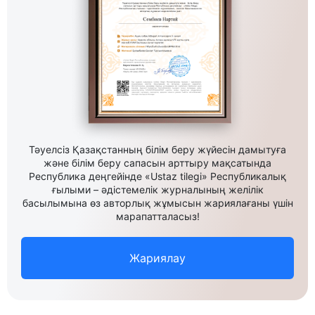
Тәуелсіз Қазақстанның білім беру жүйесін дамытуға
және білім беру сапасын арттыру мақсатында
Республика деңгейінде «Ustaz tilegi» Республикалық
ғылыми – әдістемелік журналының желілік
басылымына өз авторлық жұмысын жариялағаны үшін
марапатталасыз!
Жариялау