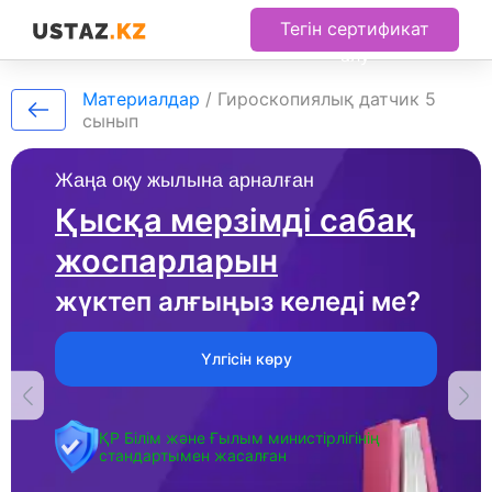
Тегін сертификат
алу
Материалдар
/
Гироскопиялық датчик 5
сынып
Жаңа оқу жылына арналған
Қысқа мерзімді сабақ
жоспарларын
жүктеп алғыңыз келеді ме?
Үлгісін көру
ҚР Білім және Ғылым министірлігінің
стандартымен жасалған