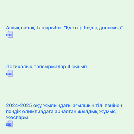
Ашық сабақ Тақырыбы: "Құстар біздің досымыз"
Логикалық тапсырмалар 4 сынып
2024-2025 оқу жылындағы ағылшын тілі пәнінен
пәндік олимпиадаға арналған жылдық жұмыс
жоспары