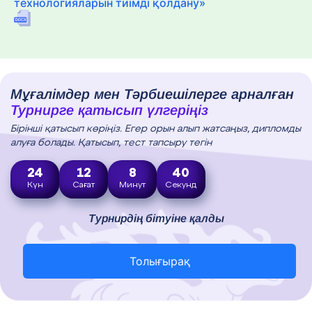
технологияларын тиімді қолдану»
Мұғалімдер мен Тәрбиешілерге арналған
Турнирге қатысып үлгеріңіз
Бірінші қатысып көріңіз. Егер орын алып жатсаңыз, дипломды
алуға болады. Қатысып, тест тапсыру тегін
24
12
8
39
Күн
Сағат
Минут
Секунд
Турнирдің бітуіне қалды
Толығырақ