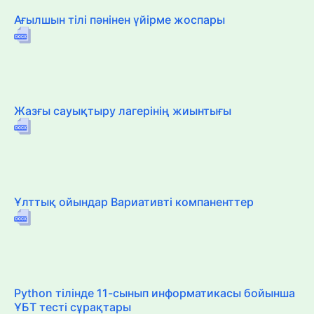
Ағылшын тілі пәнінен үйірме жоспары
Жазғы сауықтыру лагерінің жиынтығы
Ұлттық ойындар Вариативті компаненттер
Python тілінде 11-сынып информатикасы бойынша
ҰБТ тесті сұрақтары