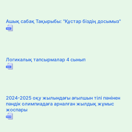
Ашық сабақ Тақырыбы: "Құстар біздің досымыз"
Логикалық тапсырмалар 4 сынып
2024-2025 оқу жылындағы ағылшын тілі пәнінен
пәндік олимпиадаға арналған жылдық жұмыс
жоспары