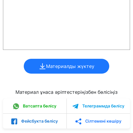
Материалды жүктеу
Материал ұнаса әріптестеріңізбен бөлісіңіз
Ватсапта бөлісу
Телеграммда бөлісу
Фейсбукта бөлісу
Сілтемені көшіру