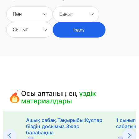
Пән
Бағыт
Сынып
Іздеу
Осы аптаның ең
үздік
материалдары
Ашық сабақ.Тақырыбы:Құстар
1 сыныпқа
біздің досымыз.3жас
сабағын
балабақша