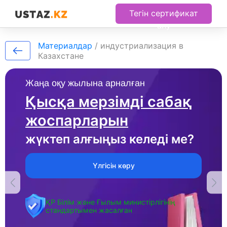
Тегін сертификат
алу
Материалдар
/
индустриализация в
Казахстане
Жаңа оқу жылына арналған
Қысқа мерзімді сабақ
жоспарларын
жүктеп алғыңыз келеді ме?
Үлгісін көру
ҚР Білім және Ғылым министірлігінің
стандартымен жасалған