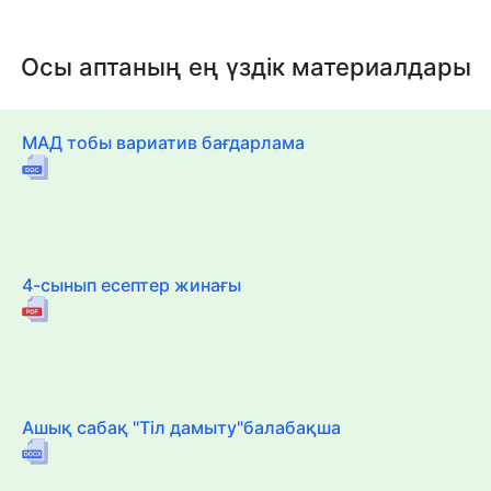
Осы аптаның ең үздік материалдары
МАД тобы вариатив бағдарлама
4-сынып есептер жинағы
Ашық сабақ "Тіл дамыту"балабақша