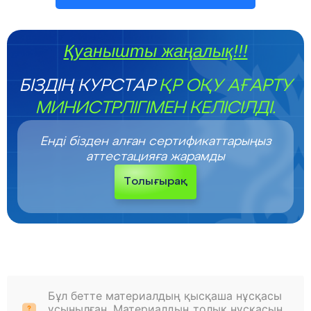
Қуанышты жаңалық!!!
БІЗДІҢ КУРСТАР
ҚР ОҚУ АҒАРТУ
МИНИСТРЛІГІМЕН КЕЛІСІЛДІ.
Енді бізден алған сертификаттарыңыз
аттестацияға жарамды
Толығырақ
Бұл бетте материалдың қысқаша нұсқасы
ұсынылған. Материалдың толық нұсқасын