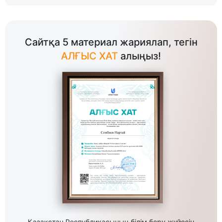
Сайтқа 5 материал жариялап, тегін
АЛҒЫС ХАТ
алыңыз!
Қазақстан Республикасының білім беру жүйесін