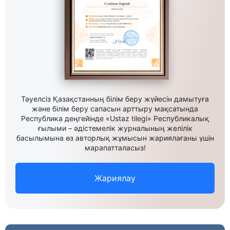
Тәуелсіз Қазақстанның білім беру жүйесін дамытуға
және білім беру сапасын арттыру мақсатында
Республика деңгейінде «Ustaz tilegi» Республикалық
ғылыми – әдістемелік журналының желілік
басылымына өз авторлық жұмысын жариялағаны үшін
марапатталасыз!
Жариялау