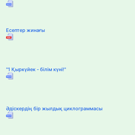
Есептер жинағы
"1 Қыркүйек - білім күні!"
Әдіскердің бір жылдық циклограммасы