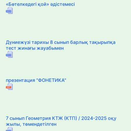
«Бөтелкедегі қой» әдістемесі
Дүниежүзі тарихы 8 сынып барлық тақырыпқа
тест жинағы жауабымен
презентация "ФОНЕТИКА"
7 сынып Геометрия КТЖ (КТП) / 2024-2025 оқу
жылы, төмендетілген