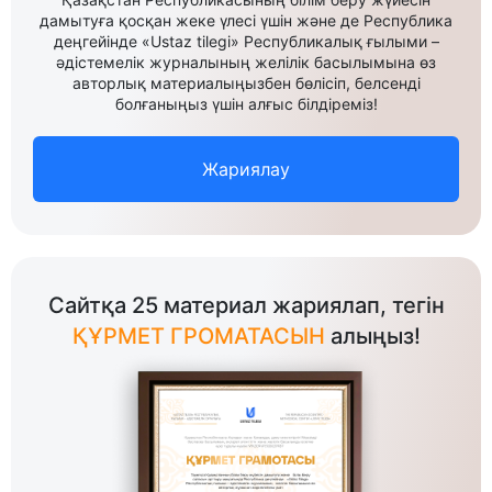
дамытуға қосқан жеке үлесі үшін және де Республика
деңгейінде «Ustaz tilegi» Республикалық ғылыми –
әдістемелік журналының желілік басылымына өз
авторлық материалыңызбен бөлісіп, белсенді
болғаныңыз үшін алғыс білдіреміз!
Жариялау
Сайтқа 25 материал жариялап, тегін
ҚҰРМЕТ ГРОМАТАСЫН
алыңыз!