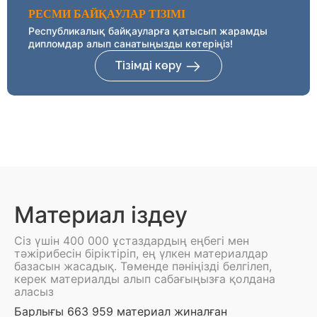
РЕСМИ БАЙҚАУЛАР ТІЗІМІ
Республикалық байқауларға қатысып жарамды
дипломдар алып санатыңызды көтеріңіз!
Тізімді көру
Материал іздеу
Сіз үшін 400 000 ұстаздардың еңбегі мен
тәжірибесін біріктіріп, ең үлкен материалдар
базасын жасадық. Төменде пәніңізді белгілеп,
керек материалды алып сабағыңызға қолдана
аласыз
Барлығы 663 959 материал жиналған