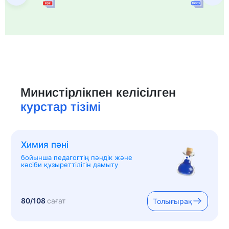
Министірлікпен келісілген
курстар тізімі
Химия пәні
бойынша педагогтің пәндік және
кәсіби құзыреттілігін дамыту
80/108
сағат
Толығырақ