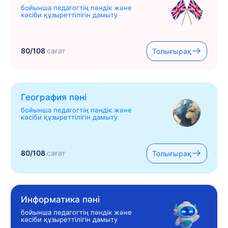
бойынша педагогтің пәндік және
кәсіби құзыреттілігін дамыту
80/108
сағат
Толығырақ
География пәні
бойынша педагогтің пәндік және
кәсіби құзыреттілігін дамыту
80/108
сағат
Толығырақ
Информатика пәні
бойынша педагогтің пәндік және
кәсіби құзыреттілігін дамыту