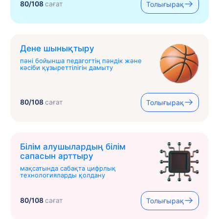
80/108
сағат
Толығырақ
Дене шынықтыру
пәні бойынша педагогтің пәндік және
кәсіби құзыреттілігін дамыту
80/108
сағат
Толығырақ
Білім алушылардың білім
сапасын арттыру
мақсатында сабақта цифрлық
технологияларды қолдану
80/108
сағат
Толығырақ