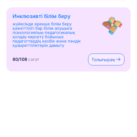
Инклюзивті білім беру
жүйесінде ерекше білім беру
қажеттілігі бар білім алушыға
психологиялық-педагогикалық
қолдау көрсету бойынша
педагогтердің кәсіби және пәндік
құзыреттіліктерін дамыту
80/108
сағат
Толығырақ