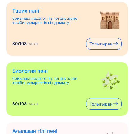
Тарих пәні
бойынша педагогтің пәндік және
кәсіби құзыреттілігін дамыту
80/108
сағат
Толығырақ
Биология пәні
бойынша педагогтің пәндік және
кәсіби құзыреттілігін дамыту
80/108
сағат
Толығырақ
Ағылшын тілі пәні