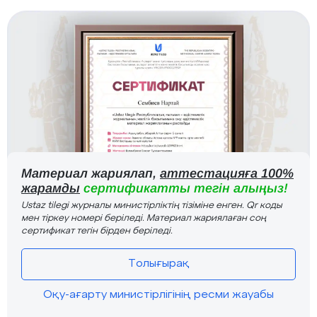
Материал жариялап,
аттестацияға 100%
жарамды
сертификатты тегін алыңыз!
Ustaz tilegi журналы министірліктің тізіміне енген. Qr коды
мен тіркеу номері беріледі. Материал жариялаған соң
сертификат тегін бірден беріледі.
Толығырақ
Оқу-ағарту министірлігінің ресми жауабы