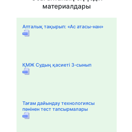
материалдары
Апталық тақырып: «Ас атасы-нан»
ҚМЖ Судың қасиеті 3-сынып
Тағам дайындау технологиясы
пәнінен тест тапсырмалары