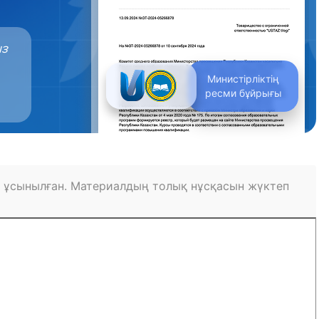
ыз
Министірліктің
ресми бұйрығы
 ұсынылған. Материалдың толық нұсқасын жүктеп