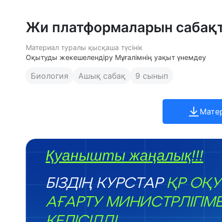
Жи платформаларын сабақт
Материал туралы қысқаша түсінік
Оқытуды жекешелендіру Мұғалімнің уақыт үнемдеу
Биология
Ашық сабақ
9 сынып
Мате
Қуанышты жаңалық!!!
БІЗДІҢ КУРСТАР
ҚР ОҚУ
АҒАРТУ МИНИСТРЛІГІМ
КЕЛІСІЛДІ.