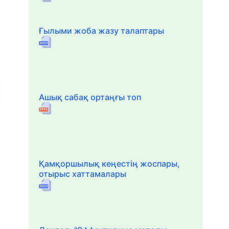
Ғылыми жоба жазу талаптары
Ашық сабақ ортаңғы топ
Қамқоршылық кеңестің жоспары,
отырыс хаттамалары