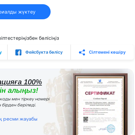
риалды жүктеу
птестеріңізбен бөлісіңіз
у
Фейсбукта бөлісу
Сілтемені көшіру
цияға 100%
н алыңыз!
r коды мен тіркеу номері
 бірден беріледі.
ің ресми жауабы