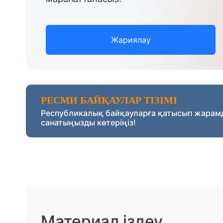
Жариялау
РЕСМИ БАЙҚАУЛАР ТІЗІМІ
Республикалық байқауларға қатысып жарам
санатыңызды көтеріңіз!
Материал іздеу