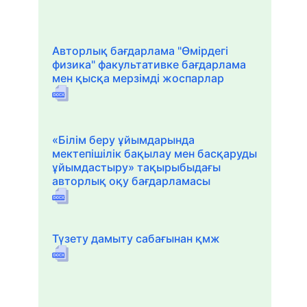
Авторлық бағдарлама "Өмірдегі
физика" факультативке бағдарлама
мен қысқа мерзімді жоспарлар
«Білім беру ұйымдарында
мектепішілік бақылау мен басқаруды
ұйымдастыру» тақырыбыдағы
авторлық оқу бағдарламасы
Түзету дамыту сабағынан қмж