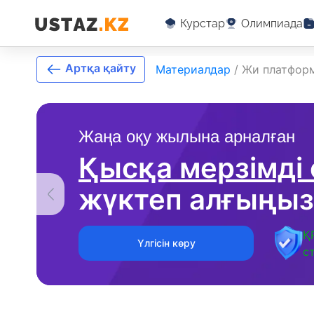
Курстар
Олимпиада
Артқа қайту
Материалдар
/
Жи платформ
Жаңа оқу жылына арналған
Қысқа мерзімді
жүктеп алғыңыз
Қ
Үлгісін көру
с