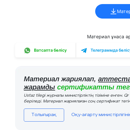
Мате
Материал ұнаса әрі
Ватсапта бөлісу
Телеграммда бөліс
Материал жариялап,
аттеста
жарамды
сертификатты тегі
Ustaz tilegi журналы министірліктің тізіміне енген. Q
беріледі. Материал жариялаған соң сертификат тегін
Толығырақ
Оқу-ағарту министірлігін