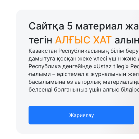
Сайтқа 5 материал жа
тегін
АЛҒЫС ХАТ
алың
Қазақстан Республикасының білім беру
дамытуға қосқан жеке үлесі үшін және 
Республика деңгейінде «Ustaz tilegi» Р
ғылыми – әдістемелік журналының желі
басылымына өз авторлық материалыңыз
белсенді болғаныңыз үшін алғыс білдіре
Жариялау