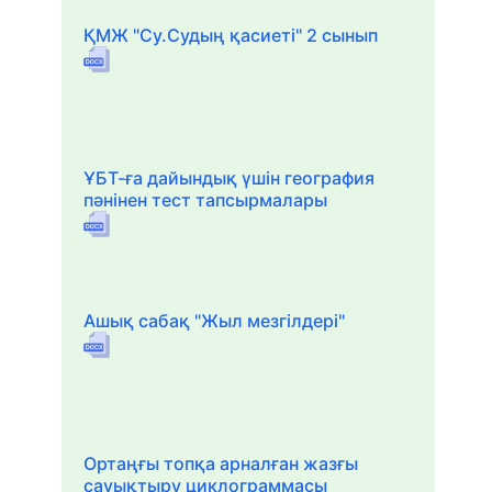
ҚМЖ "Су.Судың қасиеті" 2 сынып
ҰБТ-ға дайындық үшін география
пәнінен тест тапсырмалары
Ашық сабақ "Жыл мезгілдері"
Ортаңғы топқа арналған жазғы
сауықтыру циклограммасы