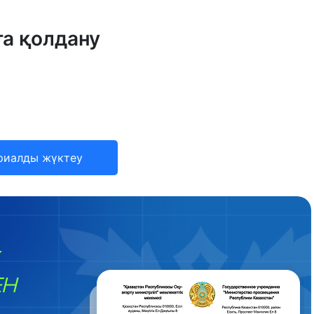
а қолдану
риалды жүктеу
ЕН