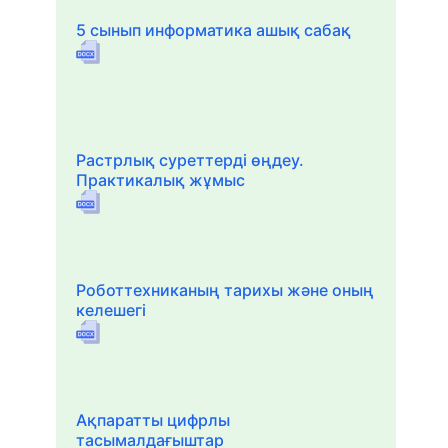
5 сынып информатика ашық сабақ
Растрлық суреттерді өңдеу.
Практикалық жұмыс
Роботтехниканың тарихы және оның
келешегі
Ақпаратты цифрлы
тасымалдағыштар