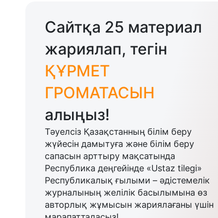
Сайтқа 25 материал
жариялап, тегін
ҚҰРМЕТ
ГРОМАТАСЫН
алыңыз!
Тәуелсіз Қазақстанның білім беру
жүйесін дамытуға және білім беру
сапасын арттыру мақсатында
Республика деңгейінде «Ustaz tilegi»
Республикалық ғылыми – әдістемелік
журналының желілік басылымына өз
авторлық жұмысын жариялағаны үшін
марапатталасыз!