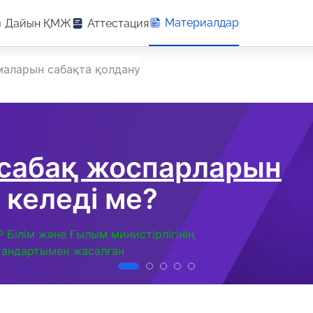
Материалдар
Дайын ҚМЖ
Аттестация
аларын сабақта қолдану
 сабақ жоспарларын
 келеді ме?
Р Білім және Ғылым министірлігінің
тандартымен жасалған