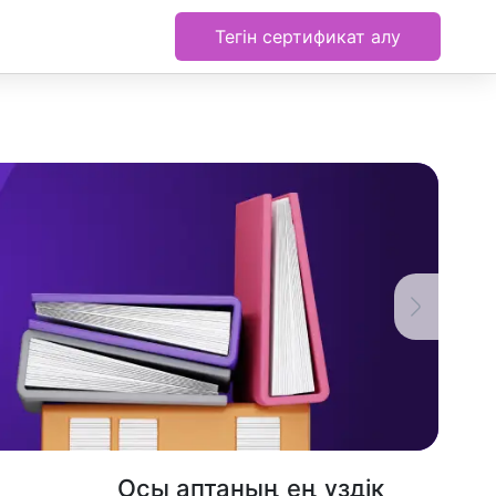
Тегін сертификат алу
Осы аптаның ең үздік