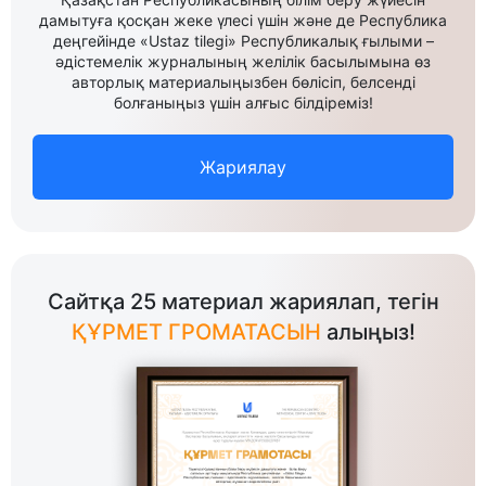
дамытуға қосқан жеке үлесі үшін және де Республика
деңгейінде «Ustaz tilegi» Республикалық ғылыми –
әдістемелік журналының желілік басылымына өз
авторлық материалыңызбен бөлісіп, белсенді
болғаныңыз үшін алғыс білдіреміз!
Жариялау
Сайтқа 25 материал жариялап, тегін
ҚҰРМЕТ ГРОМАТАСЫН
алыңыз!