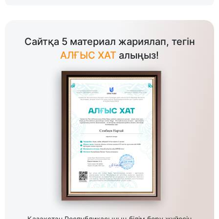
Сайтқа 5 материал жариялап, тегін
АЛҒЫС ХАТ
алыңыз!
Қазақстан Республикасының білім беру жүйесін