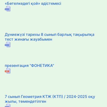
«Бөтелкедегі қой» әдістемесі
Дүниежүзі тарихы 8 сынып барлық тақырыпқа
тест жинағы жауабымен
презентация "ФОНЕТИКА"
7 сынып Геометрия КТЖ (КТП) / 2024-2025 оқу
жылы, төмендетілген