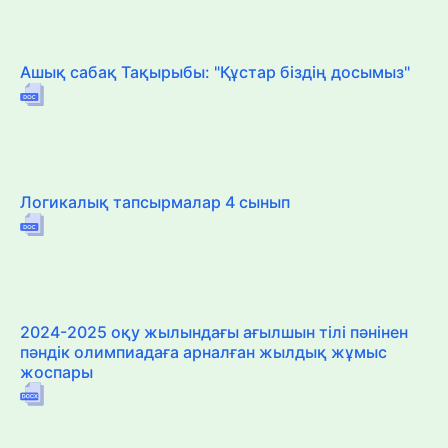
Ашық сабақ Тақырыбы: "Құстар біздің досымыз"
Логикалық тапсырмалар 4 сынып
2024-2025 оқу жылындағы ағылшын тілі пәнінен
пәндік олимпиадаға арналған жылдық жұмыс
жоспары