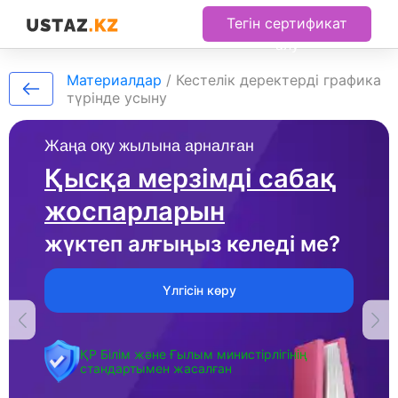
Тегін сертификат
алу
Материалдар
/
Кестелік деректерді графика
түрінде усыну
Жаңа оқу жылына арналған
Қысқа мерзімді сабақ
жоспарларын
жүктеп алғыңыз келеді ме?
Үлгісін көру
ҚР Білім және Ғылым министірлігінің
стандартымен жасалған