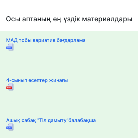
Осы аптаның ең үздік материалдары
МАД тобы вариатив бағдарлама
4-сынып есептер жинағы
Ашық сабақ "Тіл дамыту"балабақша