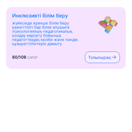
Инклюзивті білім беру
жүйесінде ерекше білім беру
қажеттілігі бар білім алушыға
психологиялық-педагогикалық
қолдау көрсету бойынша
педагогтердің кәсіби және пәндік
құзыреттіліктерін дамыту
80/108
сағат
Толығырақ