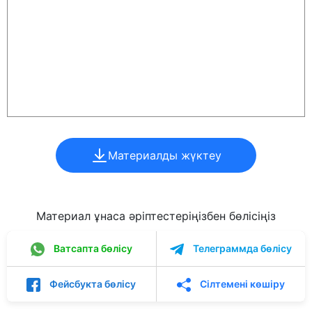
Материалды жүктеу
Материал ұнаса әріптестеріңізбен бөлісіңіз
Ватсапта бөлісу
Телеграммда бөлісу
Фейсбукта бөлісу
Сілтемені көшіру