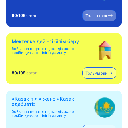
80/108
сағат
Толығырақ
Мектепке дейінгі білім беру
бойынша педагогтің пәндік және
кәсіби құзыреттілігін дамыту
80/108
сағат
Толығырақ
«Қазақ тілі» жəне «Қазақ
əдебиеті»
бойынша педагогтің пәндік және
кәсіби құзыреттілігін дамыту