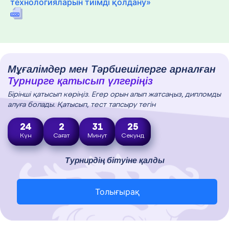
технологияларын тиімді қолдану»
Мұғалімдер мен Тәрбиешілерге арналған
Турнирге қатысып үлгеріңіз
Бірінші қатысып көріңіз. Егер орын алып жатсаңыз, дипломды
алуға болады. Қатысып, тест тапсыру тегін
24
2
31
24
Күн
Сағат
Минут
Секунд
Турнирдің бітуіне қалды
Толығырақ