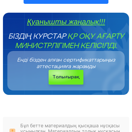
Қуанышты жаңалық!!!
БІЗДІҢ КУРСТАР
ҚР ОҚУ АҒАРТУ
МИНИСТРЛІГІМЕН КЕЛІСІЛДІ.
Енді бізден алған сертификаттарыңыз
аттестацияға жарамды
Толығырақ
Бұл бетте материалдың қысқаша нұсқасы
ұсынылған. Материалдың толық нұсқасын