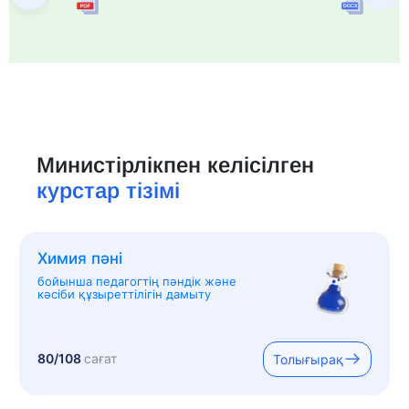
Министірлікпен келісілген
курстар тізімі
Химия пәні
бойынша педагогтің пәндік және
кәсіби құзыреттілігін дамыту
80/108
сағат
Толығырақ