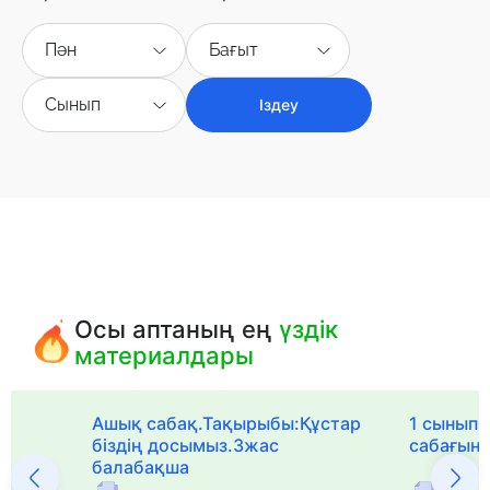
Пән
Бағыт
Сынып
Іздеу
Осы аптаның ең
үздік
материалдары
Ашық сабақ.Тақырыбы:Құстар
1 сыныпқа
біздің досымыз.3жас
сабағын
балабақша