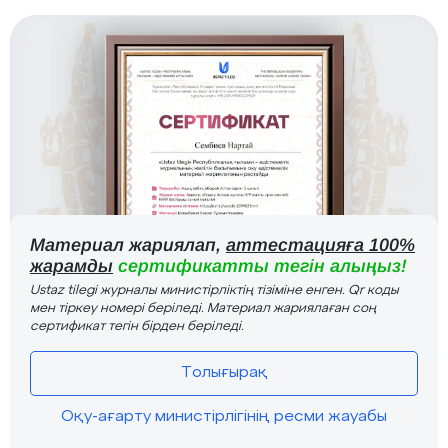
Материал жариялап,
аттестацияға 100%
жарамды
сертификатты тегін алыңыз!
Ustaz tilegi журналы министірліктің тізіміне енген. Qr коды
мен тіркеу номері беріледі. Материал жариялаған соң
сертификат тегін бірден беріледі.
Толығырақ
Оқу-ағарту министірлігінің ресми жауабы