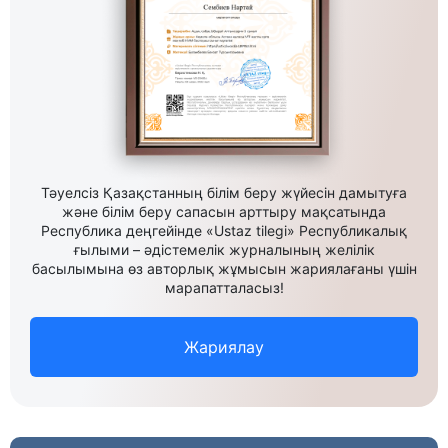
Тәуелсіз Қазақстанның білім беру жүйесін дамытуға
және білім беру сапасын арттыру мақсатында
Республика деңгейінде «Ustaz tilegi» Республикалық
ғылыми – әдістемелік журналының желілік
басылымына өз авторлық жұмысын жариялағаны үшін
марапатталасыз!
Жариялау