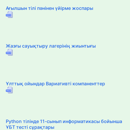
Ағылшын тілі пәнінен үйірме жоспары
Жазғы сауықтыру лагерінің жиынтығы
Ұлттық ойындар Вариативті компаненттер
Python тілінде 11-сынып информатикасы бойынша
ҰБТ тесті сұрақтары