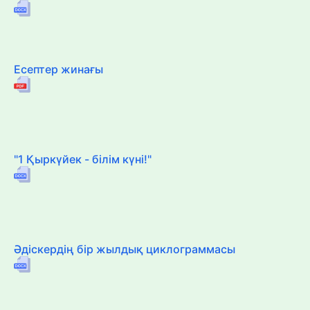
Есептер жинағы
"1 Қыркүйек - білім күні!"
Әдіскердің бір жылдық циклограммасы