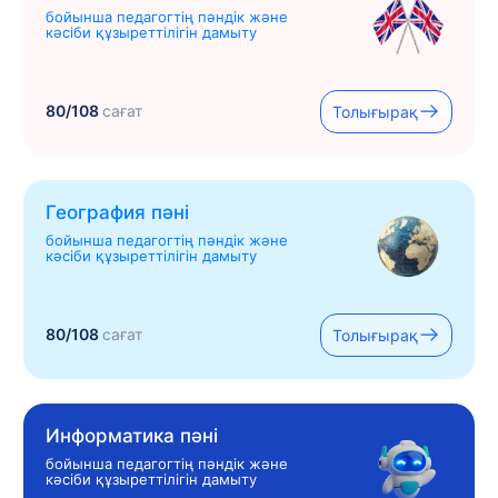
бойынша педагогтің пәндік және
кәсіби құзыреттілігін дамыту
80/108
сағат
Толығырақ
География пәні
бойынша педагогтің пәндік және
кәсіби құзыреттілігін дамыту
80/108
сағат
Толығырақ
Информатика пәні
бойынша педагогтің пәндік және
кәсіби құзыреттілігін дамыту