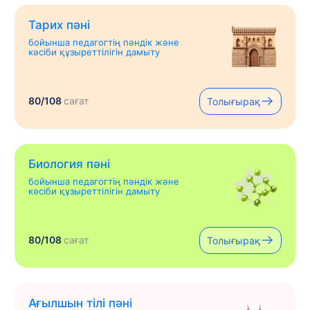
Тарих пәні
бойынша педагогтің пәндік және
кәсіби құзыреттілігін дамыту
80/108
сағат
Толығырақ
Биология пәні
бойынша педагогтің пәндік және
кәсіби құзыреттілігін дамыту
80/108
сағат
Толығырақ
Ағылшын тілі пәні