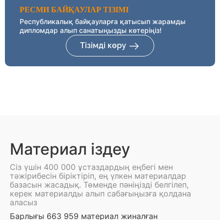
РЕСМИ БАЙҚАУЛАР ТІЗІМІ
Республикалық байқауларға қатысып жарамды
дипломдар алып санатыңызды көтеріңіз!
Тізімді көру
Материал іздеу
Сіз үшін 400 000 ұстаздардың еңбегі мен
тәжірибесін біріктіріп, ең үлкен материалдар
базасын жасадық. Төменде пәніңізді белгілеп,
керек материалды алып сабағыңызға қолдана
аласыз
Барлығы 663 959 материал жиналған