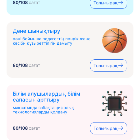
80/108
сағат
Толығырақ
Дене шынықтыру
пәні бойынша педагогтің пәндік және
кәсіби құзыреттілігін дамыту
80/108
сағат
Толығырақ
Білім алушылардың білім
сапасын арттыру
мақсатында сабақта цифрлық
технологияларды қолдану
80/108
сағат
Толығырақ