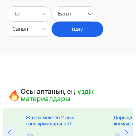
Пән
Бағыт
Сынып
Іздеу
Осы аптаның ең
үздік
материалдары
с
Жазғы мектеп 2 сын
Дарынды
тапсырмалары.pdf
жұмыс ж