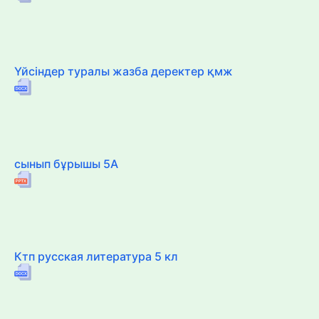
Үйсіндер туралы жазба деректер қмж
сынып бұрышы 5А
Ктп русская литература 5 кл