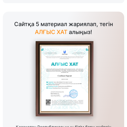
Сайтқа 5 материал жариялап, тегін
АЛҒЫС ХАТ
алыңыз!
Қазақстан Республикасының білім беру жүйесін