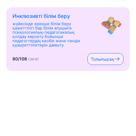
Инклюзивті білім беру
жүйесінде ерекше білім беру
қажеттілігі бар білім алушыға
психологиялық-педагогикалық
қолдау көрсету бойынша
педагогтердің кәсіби және пәндік
құзыреттіліктерін дамыту
80/108
сағат
Толығырақ