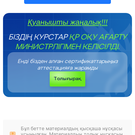
Қуанышты жаңалық!!!
БІЗДІҢ КУРСТАР
ҚР ОҚУ АҒАРТУ
МИНИСТРЛІГІМЕН КЕЛІСІЛДІ.
Енді бізден алған сертификаттарыңыз
аттестацияға жарамды
Толығырақ
Бұл бетте материалдың қысқаша нұсқасы
ұсынылған. Материалдың толық нұсқасын