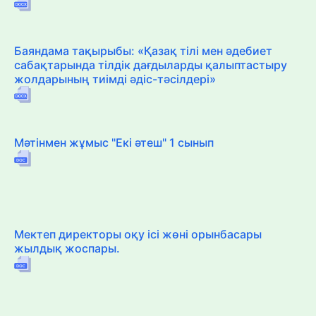
Баяндама тақырыбы: «Қазақ тілі мен әдебиет
сабақтарында тілдік дағдыларды қалыптастыру
жолдарының тиімді әдіс-тәсілдері»
Мәтінмен жұмыс "Екі әтеш" 1 сынып
Мектеп директоры оқу ісі жөні орынбасары
жылдық жоспары.