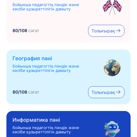
бойынша педагогтің пәндік және
кәсіби құзыреттілігін дамыту
80/108
сағат
Толығырақ
География пәні
бойынша педагогтің пәндік және
кәсіби құзыреттілігін дамыту
80/108
сағат
Толығырақ
Информатика пәні
бойынша педагогтің пәндік және
кәсіби құзыреттілігін дамыту