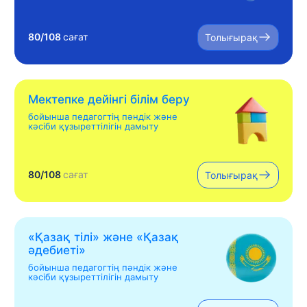
80/108
сағат
Толығырақ
Мектепке дейінгі білім беру
бойынша педагогтің пәндік және
кәсіби құзыреттілігін дамыту
80/108
сағат
Толығырақ
«Қазақ тілі» жəне «Қазақ
əдебиеті»
бойынша педагогтің пәндік және
кәсіби құзыреттілігін дамыту