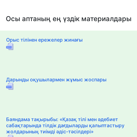
Осы аптаның ең үздік материалдары
Орыс тілінен ережелер жинағы
Дарынды оқушылармен жұмыс жоспары
Баяндама тақырыбы: «Қазақ тілі мен әдебиет
сабақтарында тілдік дағдыларды қалыптастыру
жолдарының тиімді әдіс-тәсілдері»