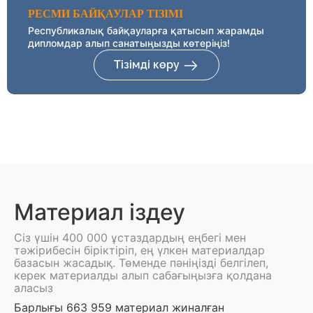
РЕСМИ БАЙҚАУЛАР ТІЗІМІ
Республикалық байқауларға қатысып жарамды
дипломдар алып санатыңызды көтеріңіз!
Тізімді көру
Материал іздеу
Сіз үшін 400 000 ұстаздардың еңбегі мен
тәжірибесін біріктіріп, ең үлкен материалдар
базасын жасадық. Төменде пәніңізді белгілеп,
керек материалды алып сабағыңызға қолдана
аласыз
Барлығы 663 959 материал жиналған