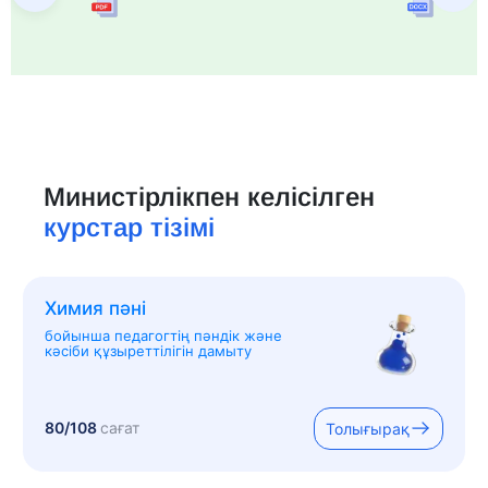
Министірлікпен келісілген
курстар тізімі
Химия пәні
бойынша педагогтің пәндік және
кәсіби құзыреттілігін дамыту
80/108
сағат
Толығырақ