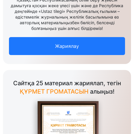
дамытуға қосқан жеке үлесі үшін және де Республика
деңгейінде «Ustaz tilegi» Республикалық ғылыми –
әдістемелік журналының желілік басылымына өз
авторлық материалыңызбен бөлісіп, белсенді
болғаныңыз үшін алғыс білдіреміз!
Жариялау
Сайтқа 25 материал жариялап, тегін
ҚҰРМЕТ ГРОМАТАСЫН
алыңыз!