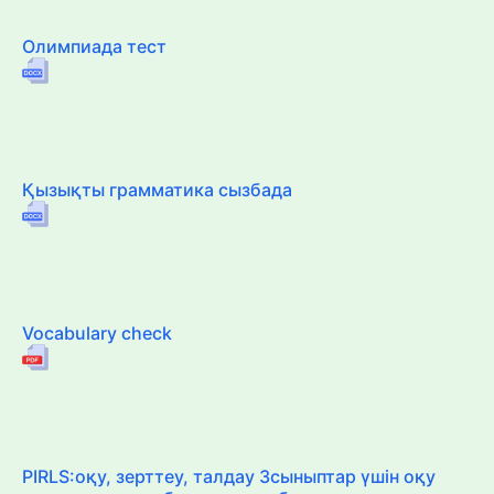
Олимпиада тест
Қызықты грамматика сызбада
Vocabulary check
PIRLS:оқу, зерттеу, талдау 3сыныптар үшін оқу