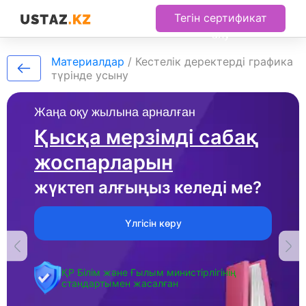
Тегін сертификат
алу
Материалдар
/
Кестелік деректерді графика
түрінде усыну
Жаңа оқу жылына арналған
Қысқа мерзімді сабақ
жоспарларын
жүктеп алғыңыз келеді ме?
Үлгісін көру
ҚР Білім және Ғылым министірлігінің
стандартымен жасалған