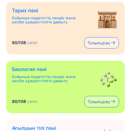
Тарих пәні
бойынша педагогтің пәндік және
кәсіби құзыреттілігін дамыту
80/108
сағат
Толығырақ
Биология пәні
бойынша педагогтің пәндік және
кәсіби құзыреттілігін дамыту
80/108
сағат
Толығырақ
Ағылшын тілі пәні