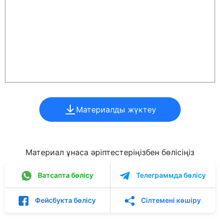
Материалды жүктеу
Материал ұнаса әріптестеріңізбен бөлісіңіз
Ватсапта бөлісу
Телеграммда бөлісу
Фейсбукта бөлісу
Сілтемені көшіру