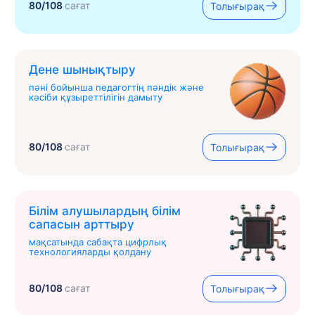
80/108
сағат
Толығырақ
Дене шынықтыру
пәні бойынша педагогтің пәндік және
кәсіби құзыреттілігін дамыту
80/108
сағат
Толығырақ
Білім алушылардың білім
сапасын арттыру
мақсатында сабақта цифрлық
технологияларды қолдану
80/108
сағат
Толығырақ