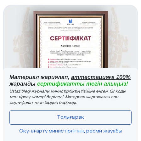
Материал жариялап,
аттестацияға 100%
жарамды
сертификатты тегін алыңыз!
Ustaz tilegi журналы министірліктің тізіміне енген. Qr коды
мен тіркеу номері беріледі. Материал жариялаған соң
сертификат тегін бірден беріледі.
Толығырақ
Оқу-ағарту министірлігінің ресми жауабы