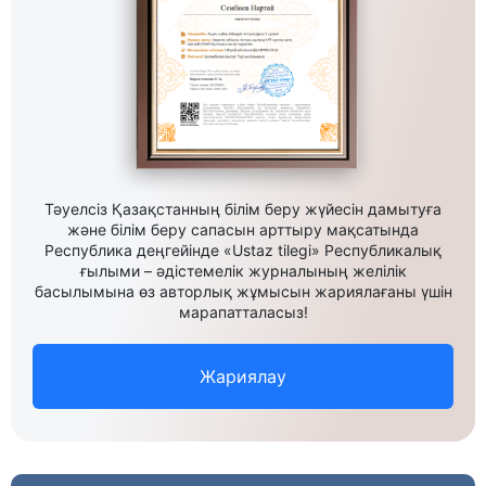
Тәуелсіз Қазақстанның білім беру жүйесін дамытуға
және білім беру сапасын арттыру мақсатында
Республика деңгейінде «Ustaz tilegi» Республикалық
ғылыми – әдістемелік журналының желілік
басылымына өз авторлық жұмысын жариялағаны үшін
марапатталасыз!
Жариялау