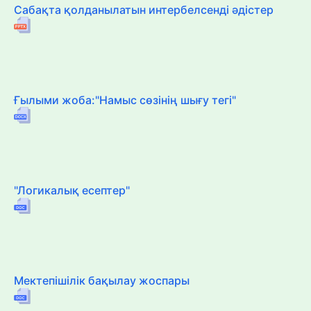
Сабақта қолданылатын интербелсенді әдістер
Ғылыми жоба:"Намыс сөзінің шығу тегі"
"Логикалық есептер"
Мектепішілік бақылау жоспары