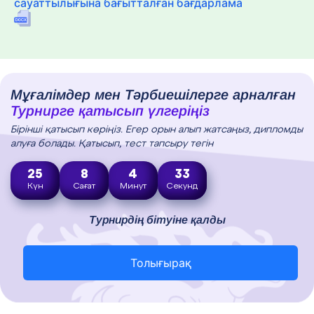
сауаттылығына бағытталған бағдарлама
Мұғалімдер мен Тәрбиешілерге арналған
Турнирге қатысып үлгеріңіз
Бірінші қатысып көріңіз. Егер орын алып жатсаңыз, дипломды
алуға болады. Қатысып, тест тапсыру тегін
25
8
4
32
Күн
Сағат
Минут
Секунд
Турнирдің бітуіне қалды
Толығырақ