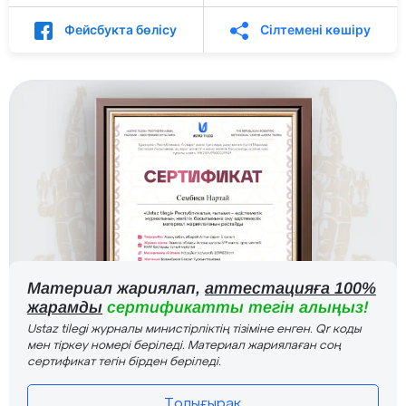
Фейсбукта бөлісу
Сілтемені көшіру
Материал жариялап,
аттестацияға 100%
жарамды
сертификатты тегін алыңыз!
Ustaz tilegi журналы министірліктің тізіміне енген. Qr коды
мен тіркеу номері беріледі. Материал жариялаған соң
сертификат тегін бірден беріледі.
Толығырақ