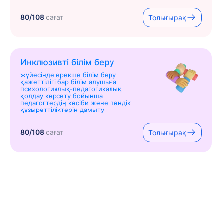
80/108
сағат
Толығырақ
Инклюзивті білім беру
жүйесінде ерекше білім беру
қажеттілігі бар білім алушыға
психологиялық-педагогикалық
қолдау көрсету бойынша
педагогтердің кәсіби және пәндік
құзыреттіліктерін дамыту
80/108
сағат
Толығырақ