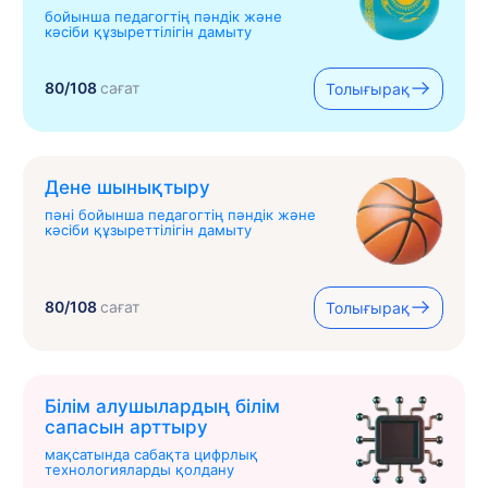
бойынша педагогтің пәндік және
кәсіби құзыреттілігін дамыту
80/108
сағат
Толығырақ
Дене шынықтыру
пәні бойынша педагогтің пәндік және
кәсіби құзыреттілігін дамыту
80/108
сағат
Толығырақ
Білім алушылардың білім
сапасын арттыру
мақсатында сабақта цифрлық
технологияларды қолдану