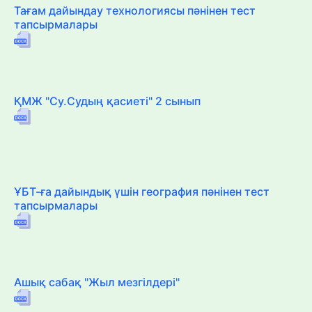
Тағам дайындау технологиясы пәнінен тест
тапсырмалары
ҚМЖ "Су.Судың қасиеті" 2 сынып
ҰБТ-ға дайындық үшін география пәнінен тест
тапсырмалары
Ашық сабақ "Жыл мезгілдері"