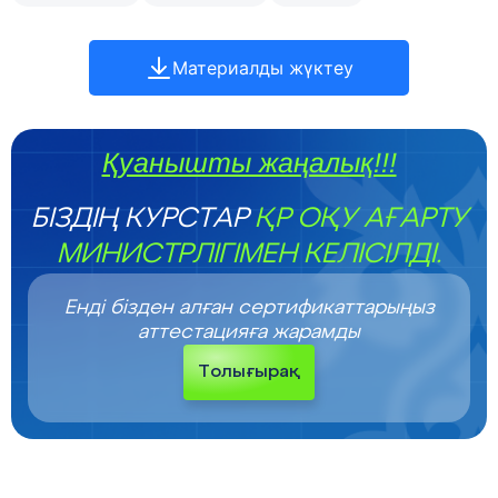
Материалды жүктеу
Қуанышты жаңалық!!!
БІЗДІҢ КУРСТАР
ҚР ОҚУ АҒАРТУ
МИНИСТРЛІГІМЕН КЕЛІСІЛДІ.
Енді бізден алған сертификаттарыңыз
аттестацияға жарамды
Толығырақ