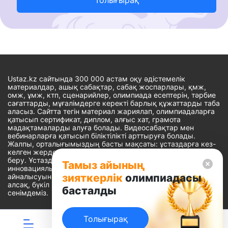
Ustaz.kz сайтында 300 000 астам оқу әдістемелік
материалдар, ашық сабақтар, сабақ жоспарлары, қмж,
омж, ұмж, ктп, сценарийлер, олимпиада есептерін, тәрбие
сағаттарды, мұғалімдерге керекті барлық құжаттарды таба
аласыз. Сайтта тегін материал жариялап, олимпиадаларға
қатысып сертификат, диплом, алғыс хат, грамота
мадақтамаларды алуға болады. Видеосабақтар мен
вебинарларға қатысып біліктілікті арттыруға болады.
Жалпы, орталығымыздың басты мақсаты: ұстаздарға кез-
келген жерде, кез-келген уақытта білім алуына мүмкіндік
беру. Ұстаздардың барлық өзекті мәселелеріне
Тамыз айының
инновациялық шешім тауып, шығармашылық жұмыспен
зияткерлік
олимпиадасы
айналысуына уақыт сыйлау. «Ұстаздарға сапалы білім бере
алсақ, бүкіл Қазақ еліне білім бере аламыз» - деген
басталды
сенімдеміз.
Толығырақ