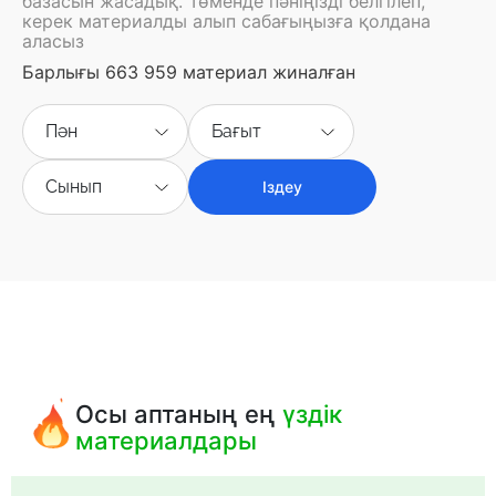
базасын жасадық. Төменде пәніңізді белгілеп,
керек материалды алып сабағыңызға қолдана
аласыз
Барлығы 663 959 материал жиналған
Пән
Бағыт
Сынып
Іздеу
Осы аптаның ең
үздік
материалдары