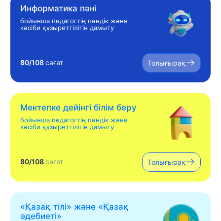
Информатика пәні
бойынша педагогтің пәндік және
кәсіби құзыреттілігін дамыту
80/108
сағат
Толығырақ
Мектепке дейінгі білім беру
бойынша педагогтің пәндік және
кәсіби құзыреттілігін дамыту
80/108
сағат
Толығырақ
«Қазақ тілі» жəне «Қазақ
əдебиеті»