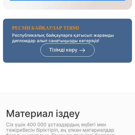
РЕСМИ БАЙҚАУЛАР ТІЗІМІ
Республикалық байқауларға қатысып жарамды
дипломдар алып санатыңызды көтеріңіз!
Тізімді көру
Материал іздеу
Сіз үшін 400 000 ұстаздардың еңбегі мен
тәжірибесін біріктіріп, ең үлкен материалдар