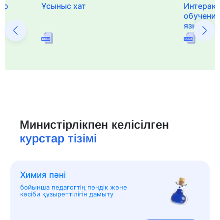
го
Ұсыныс хат
Интерак
обучения
языка и 
Министірлікпен келісілген
курстар тізімі
Химия пәні
бойынша педагогтің пәндік және
кәсіби құзыреттілігін дамыту