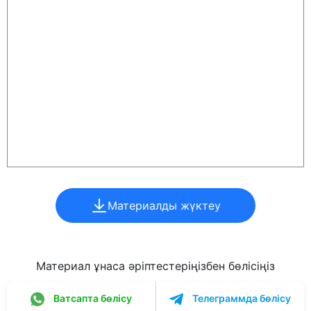
Материалды жүктеу
Материал ұнаса әріптестеріңізбен бөлісіңіз
Ватсапта бөлісу
Телеграммда бөлісу