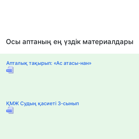
Осы аптаның ең үздік материалдары
Апталық тақырып: «Ас атасы-нан»
ҚМЖ Судың қасиеті 3-сынып