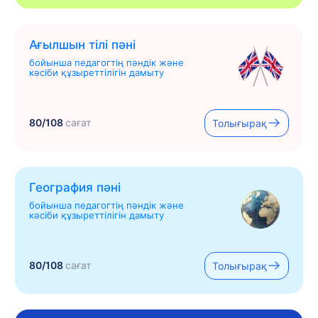
Ағылшын тілі пәні
бойынша педагогтің пәндік және
кәсіби құзыреттілігін дамыту
80/108
сағат
Толығырақ
География пәні
бойынша педагогтің пәндік және
кәсіби құзыреттілігін дамыту
80/108
сағат
Толығырақ