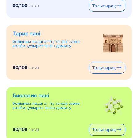
80/108
сағат
Толығырақ
Тарих пәні
бойынша педагогтің пәндік және
кәсіби құзыреттілігін дамыту
80/108
сағат
Толығырақ
Биология пәні
бойынша педагогтің пәндік және
кәсіби құзыреттілігін дамыту
80/108
сағат
Толығырақ