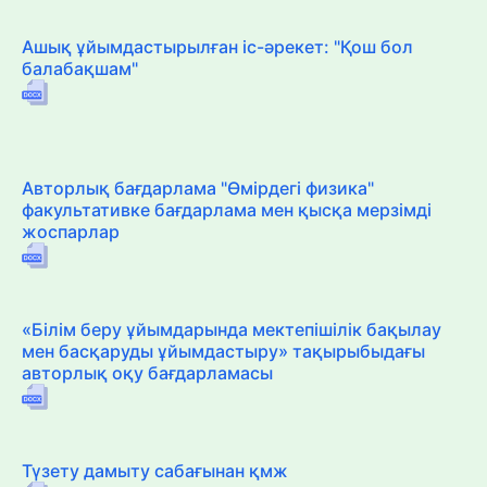
Ашық ұйымдастырылған іс-әрекет: "Қош бол
балабақшам"
Авторлық бағдарлама "Өмірдегі физика"
факультативке бағдарлама мен қысқа мерзімді
жоспарлар
«Білім беру ұйымдарында мектепішілік бақылау
мен басқаруды ұйымдастыру» тақырыбыдағы
авторлық оқу бағдарламасы
Түзету дамыту сабағынан қмж