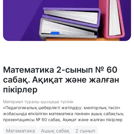
Математика 2-сынып № 60
сабақ. Ақиқат және жалған
пікірлер
Материал туралы қысқаша түсінік
«Педагогикалық шеберлікті жетілдіру: менторлық тәсіл»
жобасында өткізілген математика пәнінен ашық сабақтың
презентациясы № 60 сабақ. Ақиқат және жалған пікірлер
Математика
Ашық сабақ
2 сынып