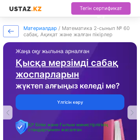
Тегін сертификат
алу
Материалдар
/
Математика 2-сынып № 60
сабақ. Ақиқат және жалған пікірлер
Жаңа оқу жылына арналған
Қысқа мерзімді сабақ
жоспарларын
жүктеп алғыңыз келеді ме?
Үлгісін көру
ҚР Білім және Ғылым министірлігінің
стандартымен жасалған