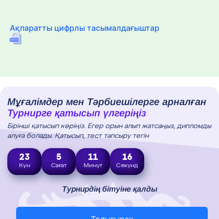
Ақпаратты цифрлы тасымалдағыштар
Мұғалімдер мен Тәрбиешілерге арналған
Турнирге қатысып үлгеріңіз
Бірінші қатысып көріңіз. Егер орын алып жатсаңыз, дипломды
алуға болады. Қатысып, тест тапсыру тегін
23
5
11
15
Күн
Сағат
Минут
Секунд
Турнирдің бітуіне қалды
Толығырақ