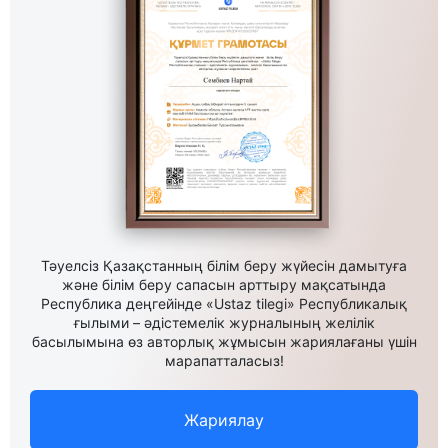
Тәуелсіз Қазақстанның білім беру жүйесін дамытуға
және білім беру сапасын арттыру мақсатында
Республика деңгейінде «Ustaz tilegi» Республикалық
ғылыми – әдістемелік журналының желілік
басылымына өз авторлық жұмысын жариялағаны үшін
марапатталасыз!
Жариялау