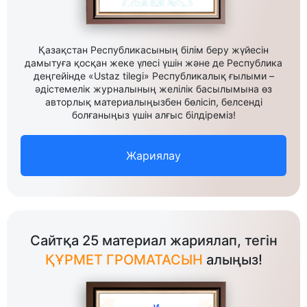
Қазақстан Республикасының білім беру жүйесін
дамытуға қосқан жеке үлесі үшін және де Республика
деңгейінде «Ustaz tilegi» Республикалық ғылыми –
әдістемелік журналының желілік басылымына өз
авторлық материалыңызбен бөлісіп, белсенді
болғаныңыз үшін алғыс білдіреміз!
Жариялау
Сайтқа 25 материал жариялап, тегін
ҚҰРМЕТ ГРОМАТАСЫН
алыңыз!