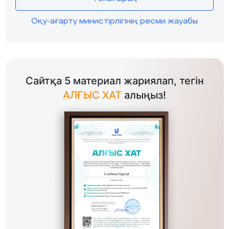
Оқу-ағарту министірлігінің ресми жауабы
Сайтқа 5 материал жариялап, тегін
АЛҒЫС ХАТ
алыңыз!