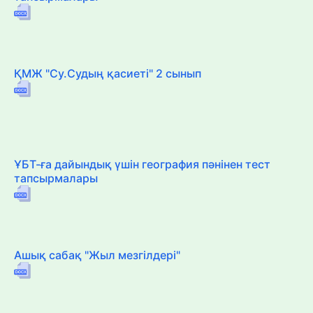
ҚМЖ "Су.Судың қасиеті" 2 сынып
ҰБТ-ға дайындық үшін география пәнінен тест
тапсырмалары
Ашық сабақ "Жыл мезгілдері"