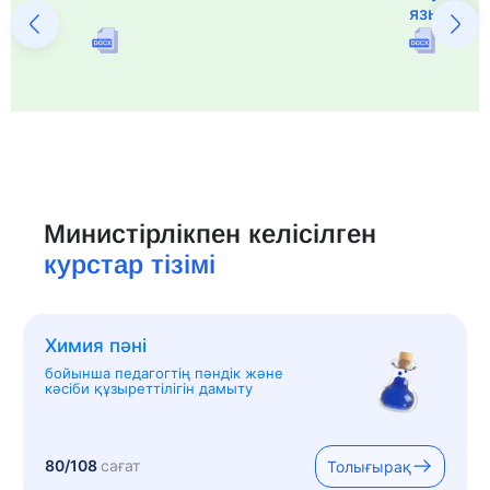
языка и 
Министірлікпен келісілген
курстар тізімі
Химия пәні
бойынша педагогтің пәндік және
кәсіби құзыреттілігін дамыту
80/108
сағат
Толығырақ