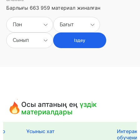
Барлығы 663 959 материал жиналған
Пән
Бағыт
Сынып
Іздеу
Осы аптаның ең
үздік
материалдары
го
Ұсыныс хат
Интерак
обучения