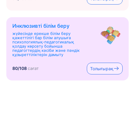
Инклюзивті білім беру
жүйесінде ерекше білім беру
қажеттілігі бар білім алушыға
психологиялық-педагогикалық
қолдау көрсету бойынша
педагогтердің кәсіби және пәндік
құзыреттіліктерін дамыту
80/108
сағат
Толығырақ