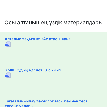
Осы аптаның ең үздік материалдары
Апталық тақырып: «Ас атасы-нан»
ҚМЖ Судың қасиеті 3-сынып
Тағам дайындау технологиясы пәнінен тест
тапсырмалары