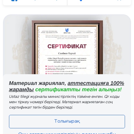
Материал жариялап,
аттестацияға 100%
жарамды
сертификатты тегін алыңыз!
Ustaz tilegi журналы министірліктің тізіміне енген. Qr коды
мен тіркеу номері беріледі. Материал жариялаған соң
сертификат тегін бірден беріледі.
Толығырақ