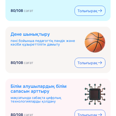
80/108
сағат
Толығырақ
Дене шынықтыру
пәні бойынша педагогтің пәндік және
кәсіби құзыреттілігін дамыту
80/108
сағат
Толығырақ
Білім алушылардың білім
сапасын арттыру
мақсатында сабақта цифрлық
технологияларды қолдану
80/108
сағат
Толығырақ