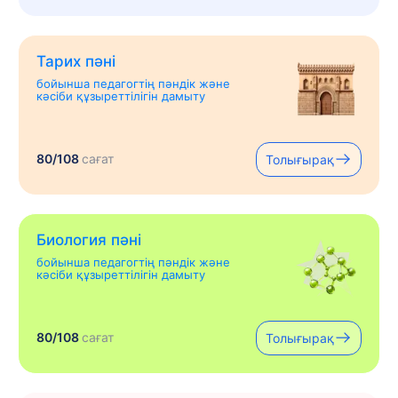
Тарих пәні
бойынша педагогтің пәндік және
кәсіби құзыреттілігін дамыту
80/108
сағат
Толығырақ
Биология пәні
бойынша педагогтің пәндік және
кәсіби құзыреттілігін дамыту
80/108
сағат
Толығырақ