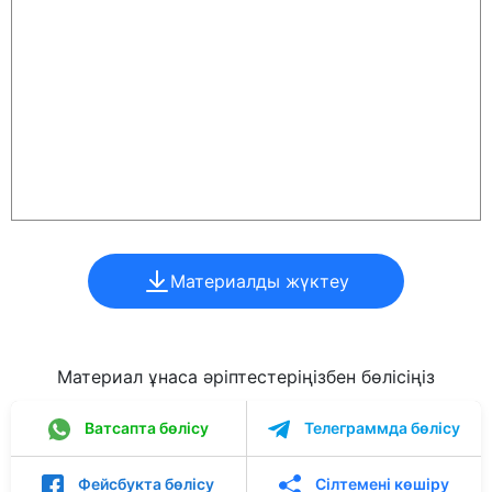
Материалды жүктеу
Материал ұнаса әріптестеріңізбен бөлісіңіз
Ватсапта бөлісу
Телеграммда бөлісу
Фейсбукта бөлісу
Сілтемені көшіру