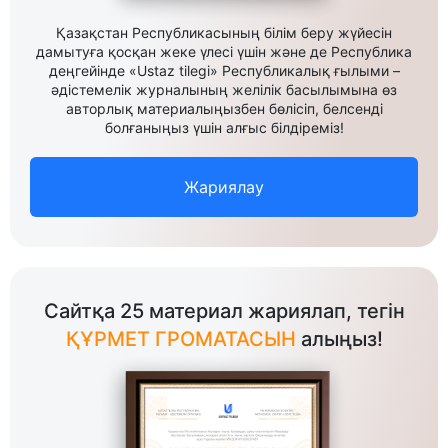
Қазақстан Республикасының білім беру жүйесін
дамытуға қосқан жеке үлесі үшін және де Республика
деңгейінде «Ustaz tilegi» Республикалық ғылыми –
әдістемелік журналының желілік басылымына өз
авторлық материалыңызбен бөлісіп, белсенді
болғаныңыз үшін алғыс білдіреміз!
Жариялау
Сайтқа 25 материал жариялап, тегін
ҚҰРМЕТ ГРОМАТАСЫН
алыңыз!