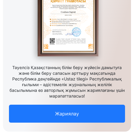
Тәуелсіз Қазақстанның білім беру жүйесін дамытуға
және білім беру сапасын арттыру мақсатында
Республика деңгейінде «Ustaz tilegi» Республикалық
ғылыми – әдістемелік журналының желілік
басылымына өз авторлық жұмысын жариялағаны үшін
марапатталасыз!
Жариялау