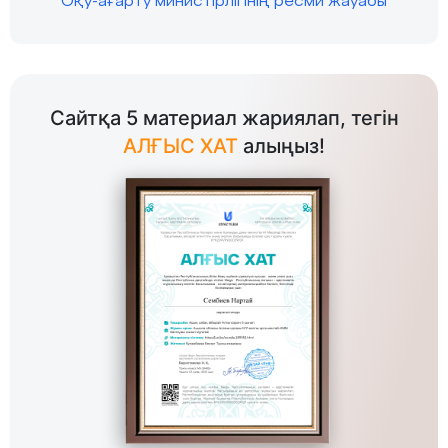
Оқу-ағарту министірлігінің ресми жауабы
Сайтқа 5 материал жариялап, тегін
АЛҒЫС ХАТ
алыңыз!