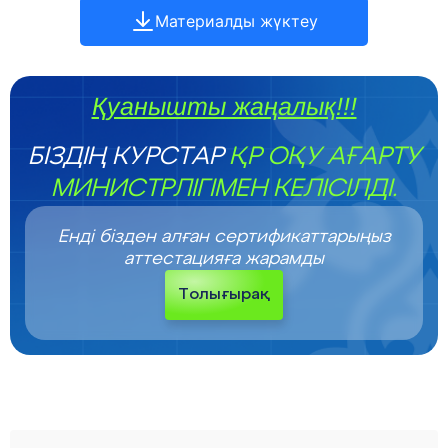
Материалды жүктеу
Қуанышты жаңалық!!!
БІЗДІҢ КУРСТАР
ҚР ОҚУ АҒАРТУ
МИНИСТРЛІГІМЕН КЕЛІСІЛДІ.
Енді бізден алған сертификаттарыңыз
аттестацияға жарамды
Толығырақ