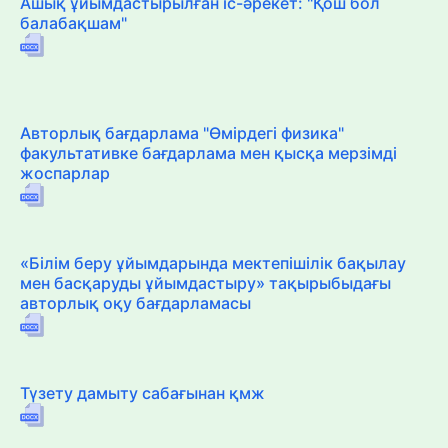
Ашық ұйымдастырылған іс-әрекет: "Қош бол
балабақшам"
Авторлық бағдарлама "Өмірдегі физика"
факультативке бағдарлама мен қысқа мерзімді
жоспарлар
«Білім беру ұйымдарында мектепішілік бақылау
мен басқаруды ұйымдастыру» тақырыбыдағы
авторлық оқу бағдарламасы
Түзету дамыту сабағынан қмж