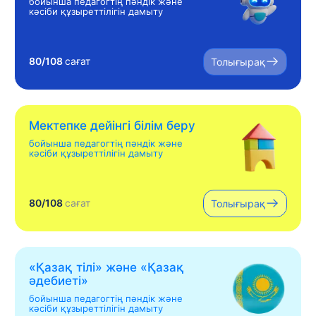
бойынша педагогтің пәндік және
кәсіби құзыреттілігін дамыту
80/108
сағат
Толығырақ
Мектепке дейінгі білім беру
бойынша педагогтің пәндік және
кәсіби құзыреттілігін дамыту
80/108
сағат
Толығырақ
«Қазақ тілі» жəне «Қазақ
əдебиеті»
бойынша педагогтің пәндік және
кәсіби құзыреттілігін дамыту