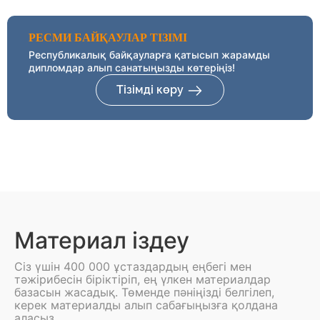
РЕСМИ БАЙҚАУЛАР ТІЗІМІ
Республикалық байқауларға қатысып жарамды
дипломдар алып санатыңызды көтеріңіз!
Тізімді көру
Материал іздеу
Сіз үшін 400 000 ұстаздардың еңбегі мен
тәжірибесін біріктіріп, ең үлкен материалдар
базасын жасадық. Төменде пәніңізді белгілеп,
керек материалды алып сабағыңызға қолдана
аласыз