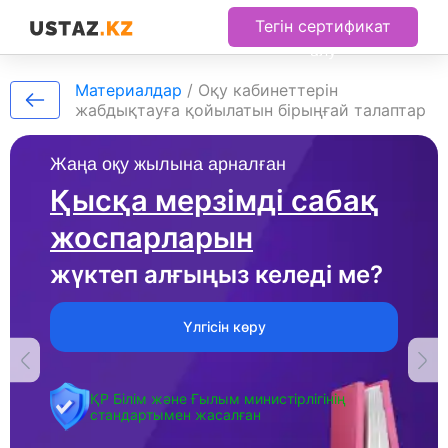
Тегін сертификат
алу
Материалдар
/
Оқу кабинеттерін
жабдықтауға қойылатын бірыңғай талаптар
Жаңа оқу жылына арналған
Қысқа мерзімді сабақ
жоспарларын
жүктеп алғыңыз келеді ме?
Үлгісін көру
ҚР Білім және Ғылым министірлігінің
стандартымен жасалған