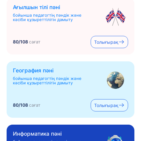
Ағылшын тілі пәні
бойынша педагогтің пәндік және
кәсіби құзыреттілігін дамыту
80/108
сағат
Толығырақ
География пәні
бойынша педагогтің пәндік және
кәсіби құзыреттілігін дамыту
80/108
сағат
Толығырақ
Информатика пәні