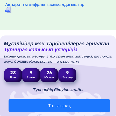
Ақпаратты цифрлы тасымалдағыштар
Мұғалімдер мен Тәрбиешілерге арналған
Турнирге қатысып үлгеріңіз
Бірінші қатысып көріңіз. Егер орын алып жатсаңыз, дипломды
алуға болады. Қатысып, тест тапсыру тегін
23
7
26
8
Күн
Сағат
Минут
Секунд
Турнирдің бітуіне қалды
Толығырақ