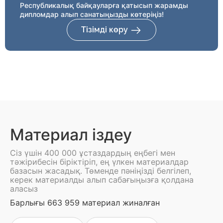
Республикалық байқауларға қатысып жарамды
дипломдар алып санатыңызды көтеріңіз!
Тізімді көру
Материал іздеу
Сіз үшін 400 000 ұстаздардың еңбегі мен
тәжірибесін біріктіріп, ең үлкен материалдар
базасын жасадық. Төменде пәніңізді белгілеп,
керек материалды алып сабағыңызға қолдана
аласыз
Барлығы 663 959 материал жиналған