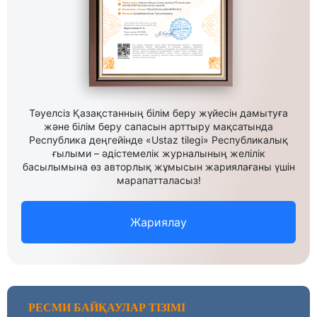
Тәуелсіз Қазақстанның білім беру жүйесін дамытуға
және білім беру сапасын арттыру мақсатында
Республика деңгейінде «Ustaz tilegi» Республикалық
ғылыми – әдістемелік журналының желілік
басылымына өз авторлық жұмысын жариялағаны үшін
марапатталасыз!
Жариялау
РЕСМИ БАЙҚАУЛАР ТІЗІМІ