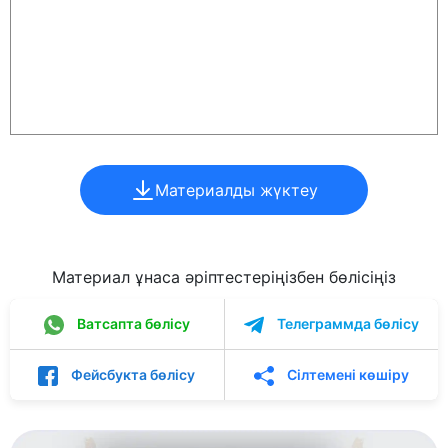
Материалды жүктеу
Материал ұнаса әріптестеріңізбен бөлісіңіз
Ватсапта бөлісу
Телеграммда бөлісу
Фейсбукта бөлісу
Сілтемені көшіру