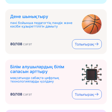
Дене шынықтыру
пәні бойынша педагогтің пәндік және
кәсіби құзыреттілігін дамыту
80/108
сағат
Толығырақ
Білім алушылардың білім
сапасын арттыру
мақсатында сабақта цифрлық
технологияларды қолдану
80/108
сағат
Толығырақ