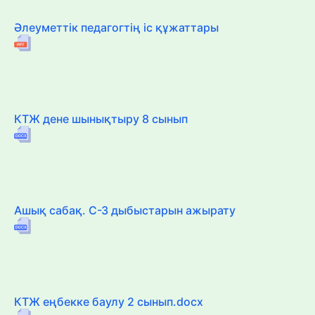
Әлеуметтік педагогтің іс құжаттары
КТЖ дене шынықтыру 8 сынып
Ашық сабақ. С-З дыбыстарын ажырату
КТЖ еңбекке баулу 2 сынып.docx