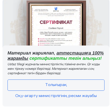
Материал жариялап,
аттестацияға 100%
жарамды
сертификатты тегін алыңыз!
Ustaz tilegi журналы министірліктің тізіміне енген. Qr коды
мен тіркеу номері беріледі. Материал жариялаған соң
сертификат тегін бірден беріледі.
Толығырақ
Оқу-ағарту министірлігінің ресми жауабы