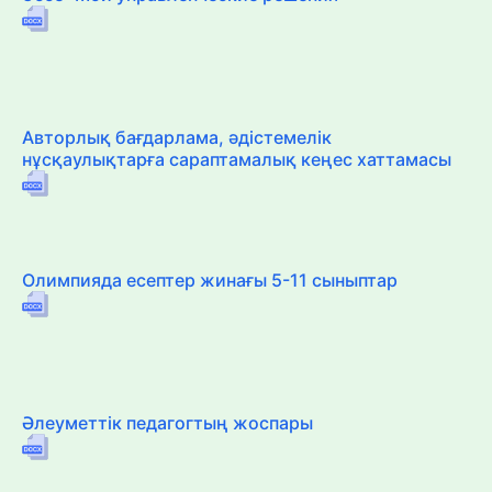
Авторлық бағдарлама, әдістемелік
нұсқаулықтарға сараптамалық кеңес хаттамасы
Олимпияда есептер жинағы 5-11 сыныптар
Әлеуметтік педагогтың жоспары