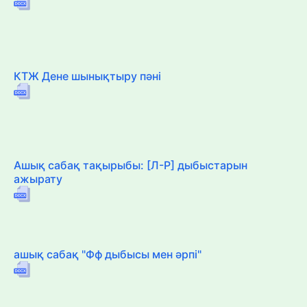
КТЖ Дене шынықтыру пәні
Ашық сабақ тақырыбы: [Л-Р] дыбыстарын
ажырату
ашық сабақ "Фф дыбысы мен әрпі"