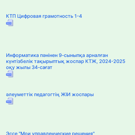
КТП Цифровая грамотность 1-4
Информатика пәнінен 9-сыныпқа арналған
күнтізбелік тақырыптық жоспар КТЖ, 2024-2025
оқу жылы 34-сағат
әлеуметтік педагогтің ЖІИ жоспары
Эссе "Мои управленческие решения"