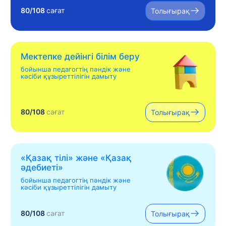
80/108
сағат
Толығырақ
Мектепке дейінгі білім беру
бойынша педагогтің пәндік және
кәсіби құзыреттілігін дамыту
80/108
сағат
Толығырақ
«Қазақ тілі» жəне «Қазақ
əдебиеті»
бойынша педагогтің пәндік және
кәсіби құзыреттілігін дамыту
80/108
сағат
Толығырақ