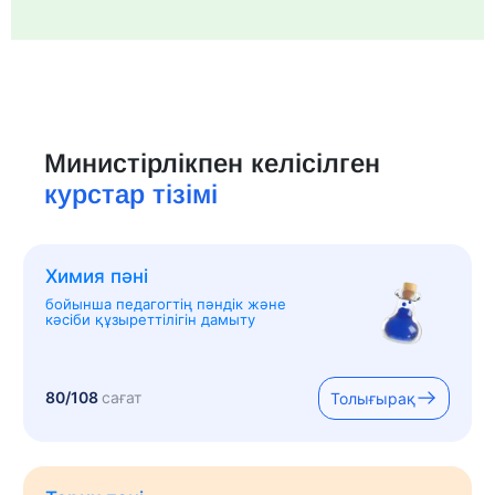
Министірлікпен келісілген
курстар тізімі
Химия пәні
бойынша педагогтің пәндік және
кәсіби құзыреттілігін дамыту
80/108
сағат
Толығырақ