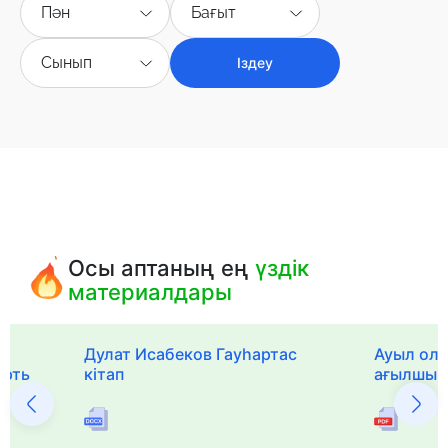
Пән
Бағыт
Сынып
Іздеу
Осы аптаның ең
үздік
материалдары
Дулат Исабеков Гауһартас
Ауыл оли
ерть
кітап
ағылшын 