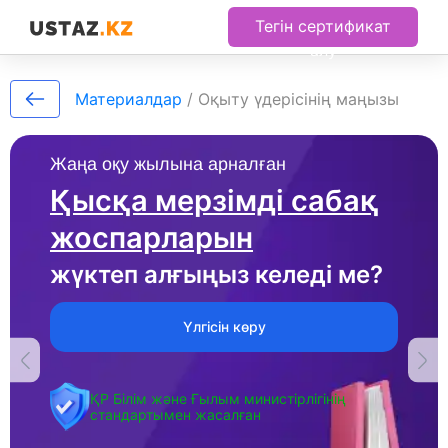
Тегін сертификат
алу
Материалдар
/
Оқыту үдерісінің маңызы
Жаңа оқу жылына арналған
Қысқа мерзімді сабақ
жоспарларын
жүктеп алғыңыз келеді ме?
Үлгісін көру
ҚР Білім және Ғылым министірлігінің
стандартымен жасалған