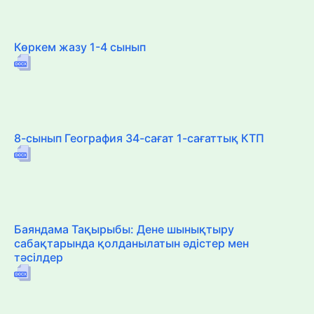
Көркем жазу 1-4 сынып
8-сынып География 34-сағат 1-сағаттық КТП
Баяндама Тақырыбы: Дене шынықтыру
сабақтарында қолданылатын әдістер мен
тәсілдер