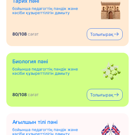
Тарих пәні
бойынша педагогтің пәндік және
кәсіби құзыреттілігін дамыту
80/108
сағат
Толығырақ
Биология пәні
бойынша педагогтің пәндік және
кәсіби құзыреттілігін дамыту
80/108
сағат
Толығырақ
Ағылшын тілі пәні
бойынша педагогтің пәндік және
кәсіби құзыреттілігін дамыту