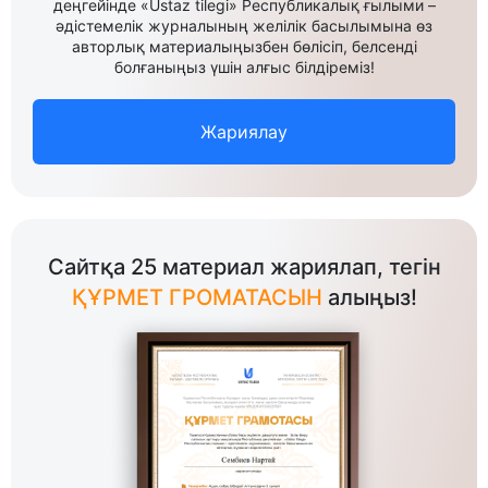
деңгейінде «Ustaz tilegi» Республикалық ғылыми –
әдістемелік журналының желілік басылымына өз
авторлық материалыңызбен бөлісіп, белсенді
болғаныңыз үшін алғыс білдіреміз!
Жариялау
Сайтқа 25 материал жариялап, тегін
ҚҰРМЕТ ГРОМАТАСЫН
алыңыз!