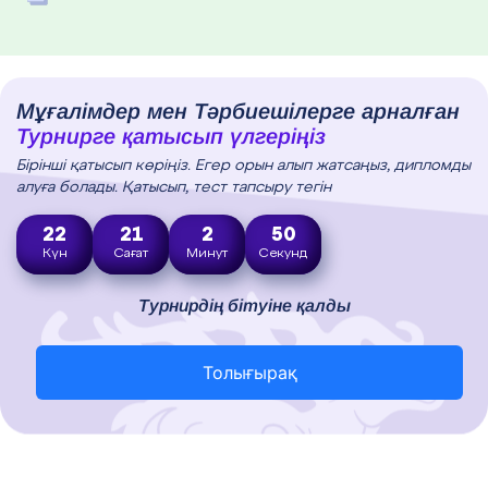
Мұғалімдер мен Тәрбиешілерге арналған
Турнирге қатысып үлгеріңіз
Бірінші қатысып көріңіз. Егер орын алып жатсаңыз, дипломды
алуға болады. Қатысып, тест тапсыру тегін
22
21
2
49
Күн
Сағат
Минут
Секунд
Турнирдің бітуіне қалды
Толығырақ