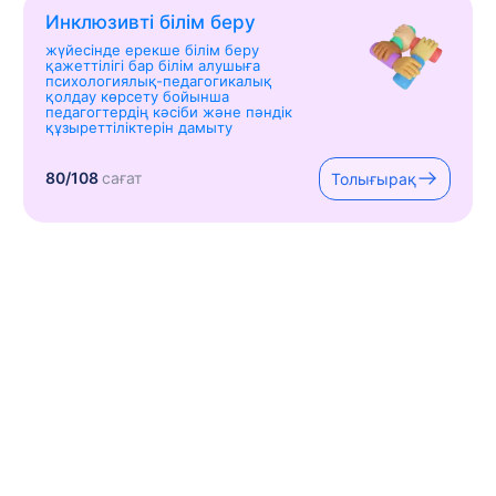
Инклюзивті білім беру
жүйесінде ерекше білім беру
қажеттілігі бар білім алушыға
психологиялық-педагогикалық
қолдау көрсету бойынша
педагогтердің кәсіби және пәндік
құзыреттіліктерін дамыту
80/108
сағат
Толығырақ