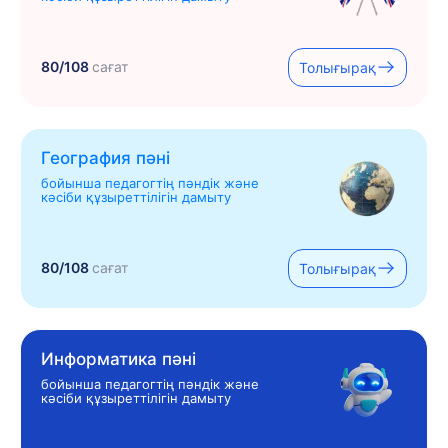
80/108
сағат
Толығырақ
География пәні
бойынша педагогтің пәндік және
кәсіби құзыреттілігін дамыту
80/108
сағат
Толығырақ
Информатика пәні
бойынша педагогтің пәндік және
кәсіби құзыреттілігін дамыту