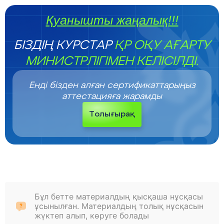
Қуанышты жаңалық!!!
БІЗДІҢ КУРСТАР
ҚР ОҚУ АҒАРТУ
МИНИСТРЛІГІМЕН КЕЛІСІЛДІ.
Енді бізден алған сертификаттарыңыз
аттестацияға жарамды
Толығырақ
Бұл бетте материалдың қысқаша нұсқасы
ұсынылған. Материалдың толық нұсқасын
жүктеп алып, көруге болады