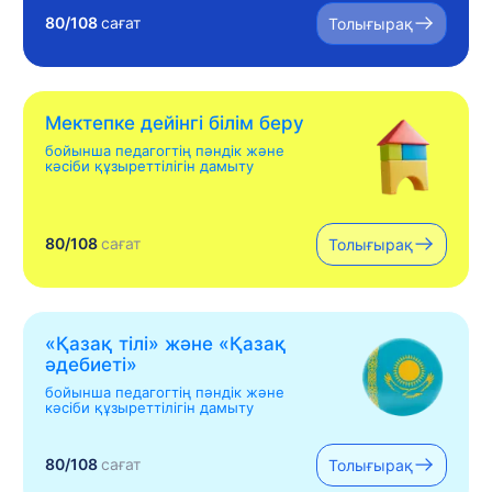
80/108
сағат
Толығырақ
Мектепке дейінгі білім беру
бойынша педагогтің пәндік және
кәсіби құзыреттілігін дамыту
80/108
сағат
Толығырақ
«Қазақ тілі» жəне «Қазақ
əдебиеті»
бойынша педагогтің пәндік және
кәсіби құзыреттілігін дамыту
80/108
сағат
Толығырақ