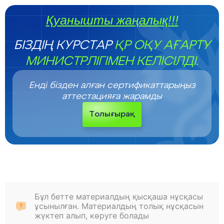
Қуанышты жаңалық!!!
БІЗДІҢ КУРСТАР
ҚР ОҚУ АҒАРТУ
МИНИСТРЛІГІМЕН КЕЛІСІЛДІ.
Енді бізден алған сертификаттарыңыз
аттестацияға жарамды
Толығырақ
Бұл бетте материалдың қысқаша нұсқасы
ұсынылған. Материалдың толық нұсқасын
жүктеп алып, көруге болады