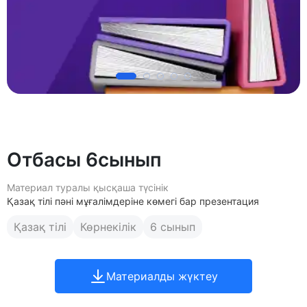
Отбасы 6сынып
Материал туралы қысқаша түсінік
Қазақ тілі пәні мұғалімдеріне көмегі бар презентация
Қазақ тілі
Көрнекілік
6 сынып
Материалды жүктеу