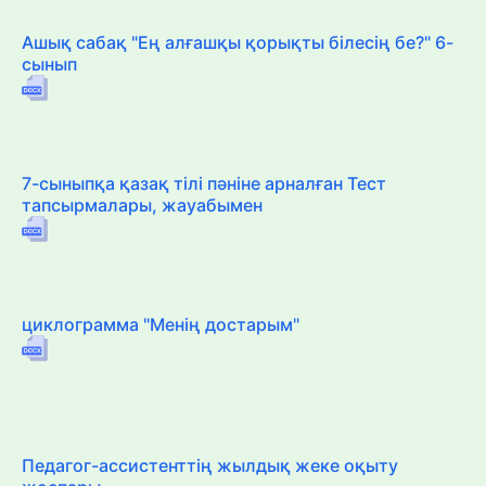
Ашық сабақ "Ең алғашқы қорықты білесің бе?" 6-
сынып
7-сыныпқа қазақ тілі пәніне арналған Тест
тапсырмалары, жауабымен
циклограмма "Менің достарым"
Педагог-ассистенттің жылдық жеке оқыту