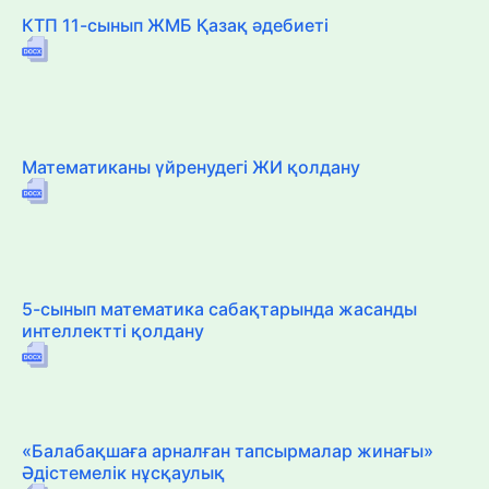
КТП 11-сынып ЖМБ Қазақ әдебиеті
Математиканы үйренудегі ЖИ қолдану
5-сынып математика сабақтарында жасанды
интеллектті қолдану
«Балабақшаға арналған тапсырмалар жинағы»
Әдістемелік нұсқаулық