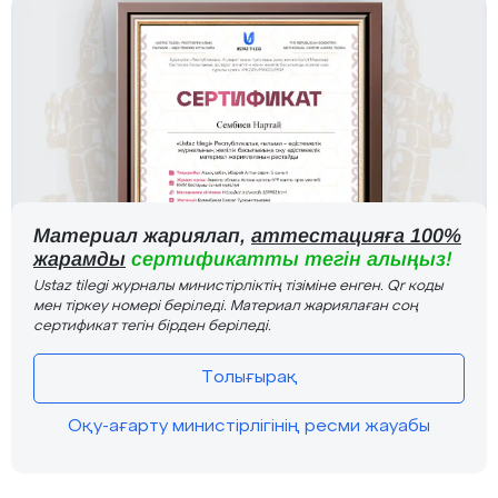
Материал жариялап,
аттестацияға 100%
жарамды
сертификатты тегін алыңыз!
Ustaz tilegi журналы министірліктің тізіміне енген. Qr коды
мен тіркеу номері беріледі. Материал жариялаған соң
сертификат тегін бірден беріледі.
Толығырақ
Оқу-ағарту министірлігінің ресми жауабы