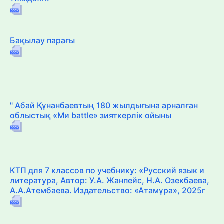
Бақылау парағы
" Абай Құнанбаевтың 180 жылдығына арналған
облыстық «Ми battle» зияткерлік ойыны
КТП для 7 классов по учебнику: «Русский язык и
литература, Автор: У.А. Жанпейс, Н.А. Озекбаева,
А.А.Атембаева. Издательство: «Атамұра», 2025г