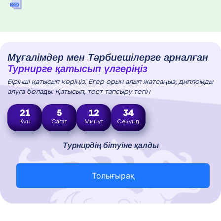
Мұғалімдер мен Тәрбиешілерге арналған
Турнирге қатысып үлгеріңіз
Бірінші қатысып көріңіз. Егер орын алып жатсаңыз, дипломды
алуға болады. Қатысып, тест тапсыру тегін
21
5
12
33
Күн
Сағат
Минут
Секунд
Турнирдің бітуіне қалды
Толығырақ