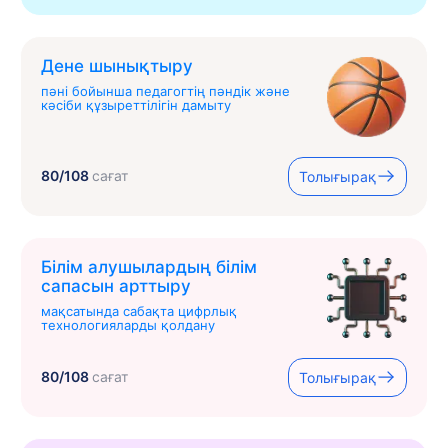
Дене шынықтыру
пәні бойынша педагогтің пәндік және
кәсіби құзыреттілігін дамыту
80/108
сағат
Толығырақ
Білім алушылардың білім
сапасын арттыру
мақсатында сабақта цифрлық
технологияларды қолдану
80/108
сағат
Толығырақ