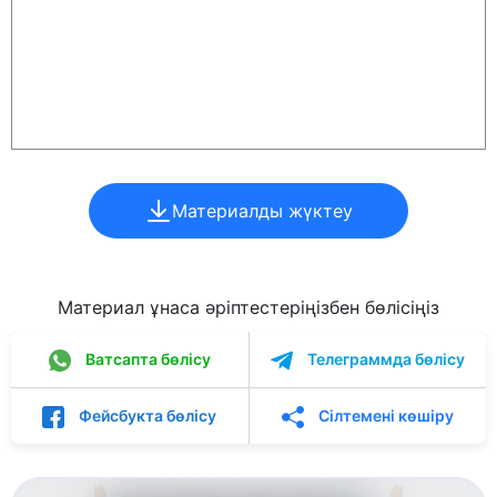
Материалды жүктеу
Материал ұнаса әріптестеріңізбен бөлісіңіз
Ватсапта бөлісу
Телеграммда бөлісу
Фейсбукта бөлісу
Сілтемені көшіру