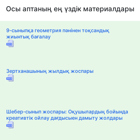
Осы аптаның ең үздік материалдары
9-сыныпқа геометрия пәнінен тоқсандық
жиынтық бағалау
Зертханашының жылдық жоспары
Шебер-сынып жоспары: Оқушылардың бойында
креативтік ойлау дағдысыен дамыту жолдары