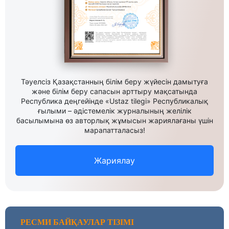
Тәуелсіз Қазақстанның білім беру жүйесін дамытуға
және білім беру сапасын арттыру мақсатында
Республика деңгейінде «Ustaz tilegi» Республикалық
ғылыми – әдістемелік журналының желілік
басылымына өз авторлық жұмысын жариялағаны үшін
марапатталасыз!
Жариялау
РЕСМИ БАЙҚАУЛАР ТІЗІМІ