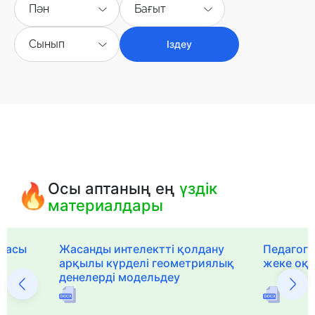
Пән
Бағыт
Сынып
Іздеу
Осы аптаның ең
үздік
материалдары
рмасы
Жасанды интелектті қолдану
Педагог-
арқылы күрделі геометриялық
жеке оқ
денелерді модельдеу