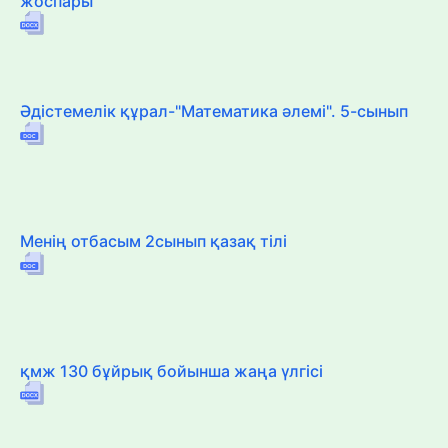
жоспары
Әдістемелік құрал-"Математика әлемі". 5-сынып
Менің отбасым 2сынып қазақ тілі
қмж 130 бұйрық бойынша жаңа үлгісі