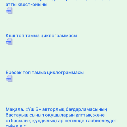
атты квест-ойыны
Кіші топ тамыз циклограммасы
Ересек топ тамыз циклограммасы
Мақала. «Үш Б» авторлық бағдарламасының
бастауыш сынып оқушыларын ұлттық және
отбасылық құндылықтар негізінде тәрбиелеудегі
тиімділігі.