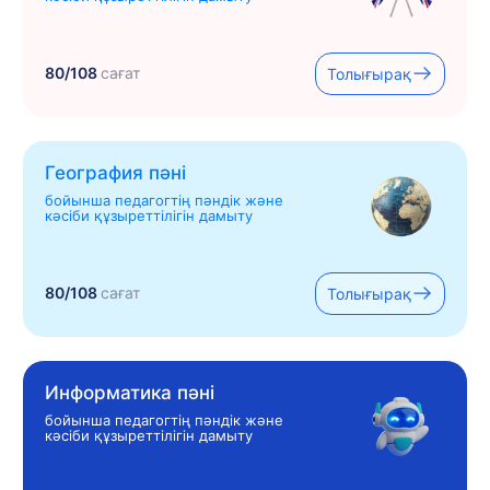
80/108
сағат
Толығырақ
География пәні
бойынша педагогтің пәндік және
кәсіби құзыреттілігін дамыту
80/108
сағат
Толығырақ
Информатика пәні
бойынша педагогтің пәндік және
кәсіби құзыреттілігін дамыту