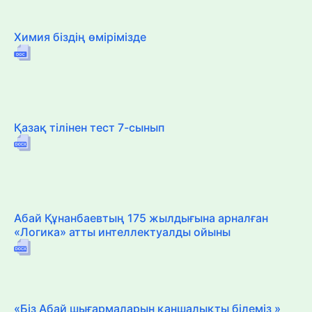
Химия біздің өмірімізде
Қазақ тілінен тест 7-сынып
Абай Құнанбаевтың 175 жылдығына арналған
«Логика» атты интеллектуалды ойыны
«Біз Абай шығармаларын қаншалықты білеміз »