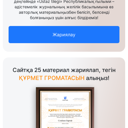
деңгейінде «Ustaz tilegi» Республикалық ғылыми –
әдістемелік журналының желілік басылымына өз
авторлық материалыңызбен бөлісіп, белсенді
болғаныңыз үшін алғыс білдіреміз!
Жариялау
Сайтқа 25 материал жариялап, тегін
ҚҰРМЕТ ГРОМАТАСЫН
алыңыз!