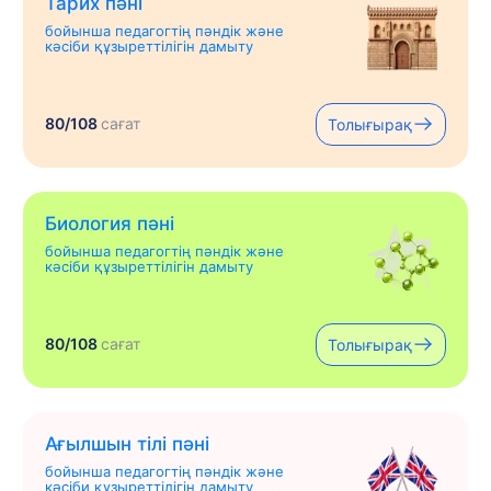
Тарих пәні
бойынша педагогтің пәндік және
кәсіби құзыреттілігін дамыту
80/108
сағат
Толығырақ
Биология пәні
бойынша педагогтің пәндік және
кәсіби құзыреттілігін дамыту
80/108
сағат
Толығырақ
Ағылшын тілі пәні
бойынша педагогтің пәндік және
кәсіби құзыреттілігін дамыту