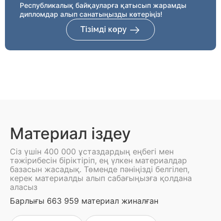
Республикалық байқауларға қатысып жарамды
дипломдар алып санатыңызды көтеріңіз!
Тізімді көру
Материал іздеу
Сіз үшін 400 000 ұстаздардың еңбегі мен
тәжірибесін біріктіріп, ең үлкен материалдар
базасын жасадық. Төменде пәніңізді белгілеп,
керек материалды алып сабағыңызға қолдана
аласыз
Барлығы 663 959 материал жиналған