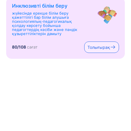
Инклюзивті білім беру
жүйесінде ерекше білім беру
қажеттілігі бар білім алушыға
психологиялық-педагогикалық
қолдау көрсету бойынша
педагогтердің кәсіби және пәндік
құзыреттіліктерін дамыту
80/108
сағат
Толығырақ