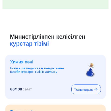
Министірлікпен келісілген
курстар тізімі
Химия пәні
бойынша педагогтің пәндік және
кәсіби құзыреттілігін дамыту
80/108
сағат
Толығырақ