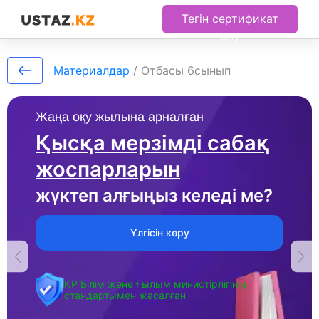
Тегін сертификат
алу
Материалдар
/
Отбасы 6сынып
Жаңа оқу жылына арналған
Қысқа мерзімді сабақ
жоспарларын
жүктеп алғыңыз келеді ме?
Үлгісін көру
ҚР Білім және Ғылым министірлігінің
стандартымен жасалған