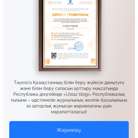
Тәуелсіз Қазақстанның білім беру жүйесін дамытуға
және білім беру сапасын арттыру мақсатында
Республика деңгейінде «Ustaz tilegi» Республикалық
ғылыми – әдістемелік журналының желілік басылымына
өз авторлық жұмысын жариялағаны үшін
марапатталасыз!
Жариялау