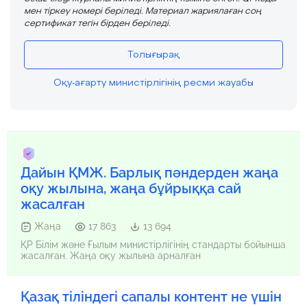
мен тіркеу номері беріледі. Материал жариялаған соң
сертификат тегін бірден беріледі.
Толығырақ
Оқу-ағарту министірлігінің ресми жауабы
Дайын ҚМЖ. Барлық пәндерден жаңа
оқу жылына, жаңа бұйрыққа сай
жасалған
Жаңа
17 863
13 694
ҚР Білім және Ғылым министірлігінің стандарты бойынша
жасалған. Жаңа оқу жылына арналған
Қазақ тіліндегі сапалы контент не үшін