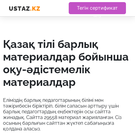
Тегін сертификат
алу
қазақ тілі барлық
материалдар бойынша
оқу-әдістемелік
материалдар
Еліміздің барлық педагогтарының білімі мен
тәжірибесін біріктіріп, білім сапасын арттыру үшін
барлық педагогтардың еңбектерін осы сайтта
жинадық. Сайтта 29558 материал жарияланған. Сіз
осының барлығын сайттан жүктеп сабағыңызға
қолдана аласыз.