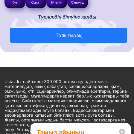
Күн
Сағат
Минут
Секунд
Турнирдің бітуіне қалды
Толығырақ
Ustaz.kz сайтында 300 000 астам оқу әдістемелік
материалдар, ашық сабақтар, сабақ жоспарлары, қмж,
омж, ұмж, ктп, сценарийлер, олимпиада есептерін, тәрбие
сағаттарды, мұғалімдерге керекті барлық құжаттарды таба
аласыз. Сайтта тегін материал жариялап, олимпиадаларға
қатысып сертификат, диплом, алғыс хат, грамота
мадақтамаларды алуға болады. Видеосабақтар мен
вебинарларға қатысып біліктілікті арттыруға болады.
Жалпы, орталығымыздың басты мақсаты: ұстаздарға кез-
келген жерде, кез-келген уақытта білім алуына мүмкіндік
беру. Ұстаздардың барлық өзекті мәселелеріне
Тамыз айының