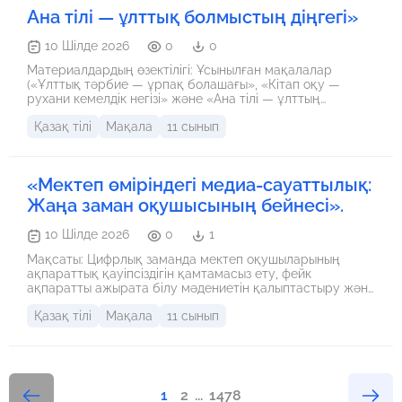
Ана тілі — ұлттық болмыстың діңгегі»
10 Шілде 2026
0
0
Материалдардың өзектілігі: Ұсынылған мақалалар
(«Ұлттық тәрбие — ұрпақ болашағы», «Кітап оқу —
рухани кемелдік негізі» және «Ана тілі — ұлттың
болмыстың діңгегі») қазіргі жаһандану дәуіріндегі ең
Қазақ тілі
Мақала
11 сынып
маңызды мәселелерді қозғайды. Олар жасөспірімдерді
интернет пен әлеуметтік желілердің теріс әсерінен
қорғауға, жастардың сыни ойлау қабілетін арттыруға
және рухани мәдениетін қалыптастыруға бағытталған.
«Мектеп өміріндегі медиа-сауаттылық:
Жаңа заман оқушысының бейнесі».
10 Шілде 2026
0
1
Мақсаты: Цифрлық заманда мектеп оқушыларының
ақпараттық қауіпсіздігін қамтамасыз ету, фейк
ақпаратты ажырата білу мәдениетін қалыптастыру және
сыни ойлау қабілетін дамытудың маңыздылығын көрсету.
Қазақ тілі
Мақала
11 сынып
1
2
...
1478