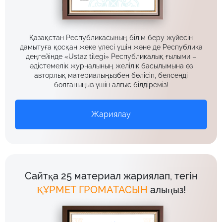
Қазақстан Республикасының білім беру жүйесін
дамытуға қосқан жеке үлесі үшін және де Республика
деңгейінде «Ustaz tilegi» Республикалық ғылыми –
әдістемелік журналының желілік басылымына өз
авторлық материалыңызбен бөлісіп, белсенді
болғаныңыз үшін алғыс білдіреміз!
Жариялау
Сайтқа 25 материал жариялап, тегін
ҚҰРМЕТ ГРОМАТАСЫН
алыңыз!