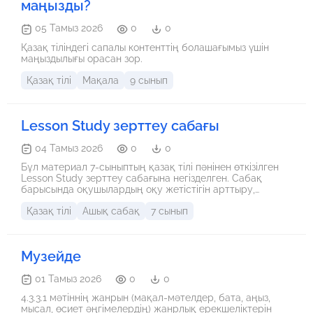
маңызды?
05 Тамыз 2026
0
0
Қазақ тіліндегі сапалы контенттің болашағымыз үшін
маңыздылығы орасан зор.
Қазақ тілі
Мақала
9 сынып
Lesson Study зерттеу сабағы
04 Тамыз 2026
0
0
Бұл материал 7-сыныптың қазақ тілі пәнінен өткізілген
Lesson Study зерттеу сабағына негізделген. Сабақ
барысында оқушылардың оқу жетістігін арттыру,
олардың тілдік дағдыларын дамыту және оқу үдерісіндегі
Қазақ тілі
Ашық сабақ
7 сынып
белсенділігін анықтау мақсатында Lesson Study тәсілі
қолданылды. Зерттеу сабағында 3-тапсырма арқылы
оқушылардың тыңдалым, айтылым, оқылым және
жазылым дағдыларын дамытуға бағытталған жұмыстар
Музейде
ұйымдастырылды. Сабақта оқушылардың білім деңгейі
мен жеке ерекшеліктерін ескере отырып, түрлі белсенді
оқыту әдіс-тәсілдері қолданылды. Атап айтқанда, жұптық
01 Тамыз 2026
0
0
және топтық жұмыс, саралау, кері байланыс,
4.3.3.1 мәтіннің жанрын (мақал-мәтелдер, бата, аңыз,
қалыптастырушы бағалау, сұрақ-жауап, талдау, пікір
мысал, өсиет әңгімелердің) жанрлық ерекшеліктерін
алмасу сияқты әдістер оқушылардың сабаққа