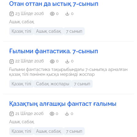
Отан оттан да ыстық 7-сынып
сенімділігін арттырады.
23 Шілде 2026
0
0
Ашық сабақ
Қазақ тілі
Ашық сабақ
7 сынып
Ғылыми фантастика. 7-сынып
22 Шілде 2026
0
0
Ғылыми фантастика тақырыбындағы 7-сыныпқа арналған
қазақ тілі пәнінен қысқа мерзімді жоспар
Қазақ тілі
Сабақ жоспары
7 сынып
Қазақтың алғашқы фантаст ғалымы
21 Шілде 2026
0
0
Ашық сабақ
Қазақ тілі
Ашық сабақ
7 сынып