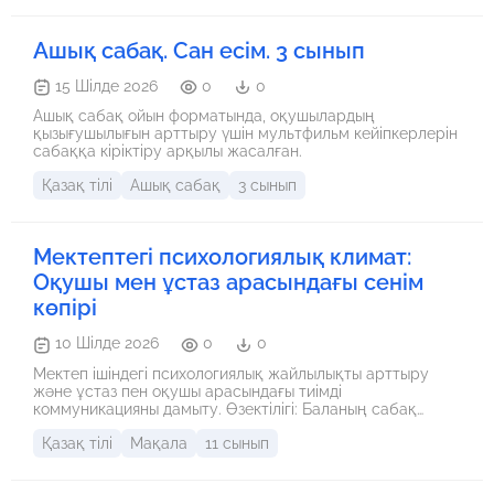
Ашық сабақ. Сан есім. 3 сынып
15 Шілде 2026
0
0
Ашық сабақ ойын форматында, оқушылардың
қызығушылығын арттыру үшін мультфильм кейіпкерлерін
сабаққа кіріктіру арқылы жасалған.
Қазақ тілі
Ашық сабақ
3 сынып
Мектептегі психологиялық климат:
Оқушы мен ұстаз арасындағы сенім
көпірі
10 Шілде 2026
0
0
Мектеп ішіндегі психологиялық жайлылықты арттыру
және ұстаз пен оқушы арасындағы тиімді
коммуникацияны дамыту. Өзектілігі: Баланың сабақ
үлгерімі мен эмоционалдық тұрақтылығы тікелей
Қазақ тілі
Мақала
11 сынып
мектептегі ортаға байланысты екенін негіздеу.