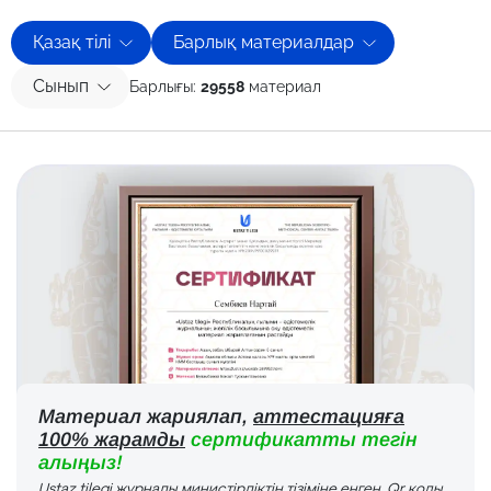
Қазақ тілі
Барлық материалдар
Сынып
Барлығы:
29558
материал
Материал жариялап,
аттестацияға
100% жарамды
сертификатты тегін
алыңыз!
Ustaz tilegi журналы министірліктің тізіміне енген. Qr коды