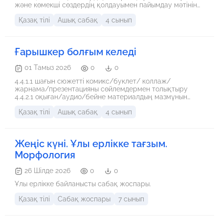
және көмекші сөздердің қолдауымен пайымдау мәтінін
қызығушылығын арттыруға және оқу мақсатына жетуіне
анықтау 4.4.1.1 шағын сюжетті комикс/буклет/коллаж/
мүмкіндік берді. Материалдың өзектілігі: Қазіргі білім
Қазақ тілі
Ашық сабақ
4 сынып
жарнама/презентацияны сөйлемдермен толықтыру
беру жүйесінде оқушының функционалдық
сауаттылығын, сыни ойлауын, коммуникативтік қабілетін
дамыту маңызды міндеттердің бірі болып табылады.
Lesson Study зерттеу сабағы мұғалімнің кәсіби
Ғарышкер болғым келеді
тәжірибесін ж
01 Тамыз 2026
0
0
4.4.1.1 шағын сюжетті комикс/буклет/ коллаж/
жарнама/презентацияны сөйлемдермен толықтыру
4.4.2.1 оқыған/аудио/бейне материалдың мазмұнын
дайын жоспар негізінде жазу
Қазақ тілі
Ашық сабақ
4 сынып
Жеңіс күні. Ұлы ерлікке тағзым.
Морфология
26 Шілде 2026
0
0
Ұлы ерлікке байланысты сабақ жоспары.
Қазақ тілі
Сабақ жоспары
7 сынып