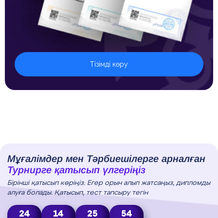
Тізімді көру
Мұғалімдер мен Тәрбиешілерге арналған
Турнирге қатысып үлгеріңіз
Бірінші қатысып көріңіз. Егер орын алып жатсаңыз, дипломды
алуға болады. Қатысып, тест тапсыру тегін
24
14
25
53