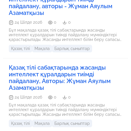
пайдалану, авторы - Жұман Аяулым
Азаматқызы
24 Шілде 2026
0
0
Бұл мақалада қазақ тілі сабақтарында жасанды
интеллект құралдарын тиімді пайдалану мүмкіндіктері
қарастырылады. Жасанды интеллект білім беру сапасын
арттыруға, оқушылардың оқу мотивациясын күшейтуге
Қазақ тілі
Мақала
Барлық сыныптар
және мұғалімнің жұмысын жеңілдетуге ықпал етеді.
Қазақ тілі сабақтарында жасанды
интеллект құралдарын тиімді
пайдалану, Авторы: Жұман Аяулым
Азаматқызы
24 Шілде 2026
0
0
Бұл мақалада қазақ тілі сабақтарында жасанды
интеллект құралдарын тиімді пайдалану мүмкіндіктері
қарастырылады. Жасанды интеллект білім беру сапасын
арттыруға, оқушылардың оқу мотивациясын күшейтуге
Қазақ тілі
Мақала
Барлық сыныптар
және мұғалімнің жұмысын жеңілдетуге ықпал етеді.