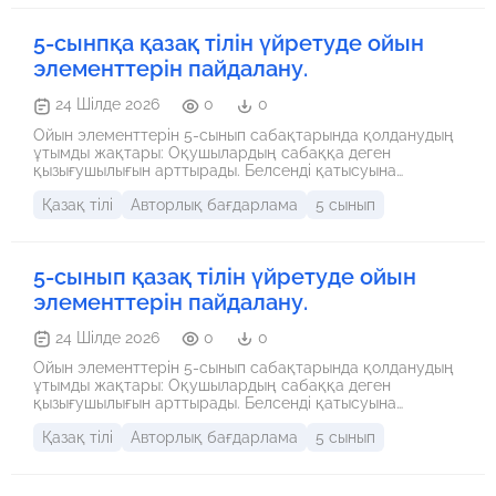
5-сынпқа қазақ тілін үйретуде ойын
элементтерін пайдалану.
24 Шілде 2026
0
0
Ойын элементтерін 5-сынып сабақтарында қолданудың
ұтымды жақтары: Оқушылардың сабаққа деген
қызығушылығын арттырады. Белсенді қатысуына
мүмкіндік береді. Танымдық қабілеттерін дамытады.
Қазақ тілі
Авторлық бағдарлама
5 сынып
Топпен жұмыс істеу дағдыларын қалыптастырады.
Ойлау, есте сақтау және жылдам шешім қабылдау
қабілеттерін жетілдіреді. Сабақ материалын жеңіл әрі
тиімді меңгеруге көмектеседі. Оқушылардың өзіне деген
5-сынып қазақ тілін үйретуде ойын
сенімділігін арттырады.
элементтерін пайдалану.
24 Шілде 2026
0
0
Ойын элементтерін 5-сынып сабақтарында қолданудың
ұтымды жақтары: Оқушылардың сабаққа деген
қызығушылығын арттырады. Белсенді қатысуына
мүмкіндік береді. Танымдық қабілеттерін дамытады.
Қазақ тілі
Авторлық бағдарлама
5 сынып
Топпен жұмыс істеу дағдыларын қалыптастырады.
Ойлау, есте сақтау және жылдам шешім қабылдау
қабілеттерін жетілдіреді. Сабақ материалын жеңіл әрі
тиімді меңгеруге көмектеседі. Оқушылардың өзіне деген