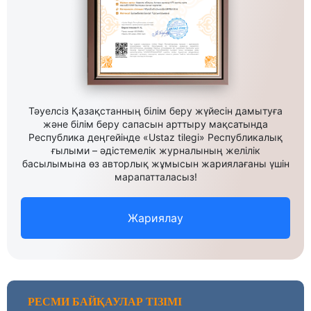
Тәуелсіз Қазақстанның білім беру жүйесін дамытуға
және білім беру сапасын арттыру мақсатында
Республика деңгейінде «Ustaz tilegi» Республикалық
ғылыми – әдістемелік журналының желілік
басылымына өз авторлық жұмысын жариялағаны үшін
марапатталасыз!
Жариялау
РЕСМИ БАЙҚАУЛАР ТІЗІМІ