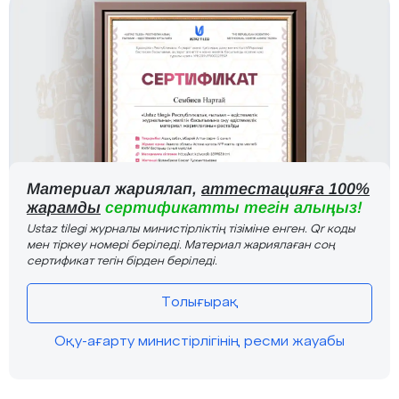
Материал жариялап,
аттестацияға 100%
жарамды
сертификатты тегін алыңыз!
Ustaz tilegi журналы министірліктің тізіміне енген. Qr коды
мен тіркеу номері беріледі. Материал жариялаған соң
сертификат тегін бірден беріледі.
Толығырақ
Оқу-ағарту министірлігінің ресми жауабы