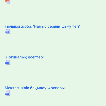
Ғылыми жоба:"Намыс сөзінің шығу тегі"
"Логикалық есептер"
Мектепішілік бақылау жоспары