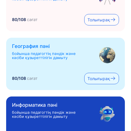
80/108
сағат
Толығырақ
География пәні
бойынша педагогтің пәндік және
кәсіби құзыреттілігін дамыту
80/108
сағат
Толығырақ
Информатика пәні
бойынша педагогтің пәндік және
кәсіби құзыреттілігін дамыту