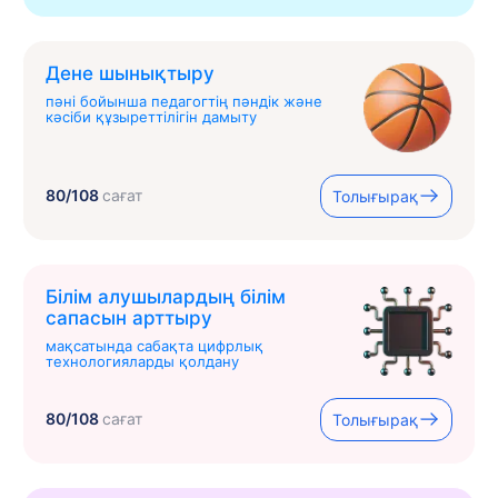
Дене шынықтыру
пәні бойынша педагогтің пәндік және
кәсіби құзыреттілігін дамыту
80/108
сағат
Толығырақ
Білім алушылардың білім
сапасын арттыру
мақсатында сабақта цифрлық
технологияларды қолдану
80/108
сағат
Толығырақ