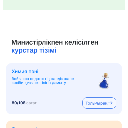
Министірлікпен келісілген
курстар тізімі
Химия пәні
бойынша педагогтің пәндік және
кәсіби құзыреттілігін дамыту
80/108
сағат
Толығырақ