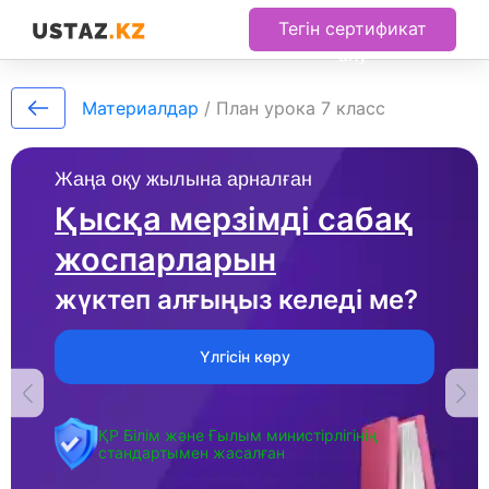
Тегін сертификат
алу
Материалдар
/
План урока 7 класс
Жаңа оқу жылына арналған
Қысқа мерзімді сабақ
жоспарларын
жүктеп алғыңыз келеді ме?
Үлгісін көру
ҚР Білім және Ғылым министірлігінің
стандартымен жасалған