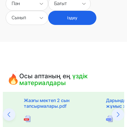
Пән
Бағыт
Сынып
Іздеу
Осы аптаның ең
үздік
материалдары
с
Жазғы мектеп 2 сын
Дарынды
тапсырмалары.pdf
жұмыс ж