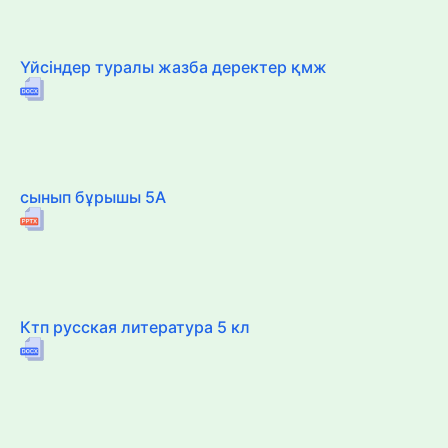
Үйсіндер туралы жазба деректер қмж
сынып бұрышы 5А
Ктп русская литература 5 кл