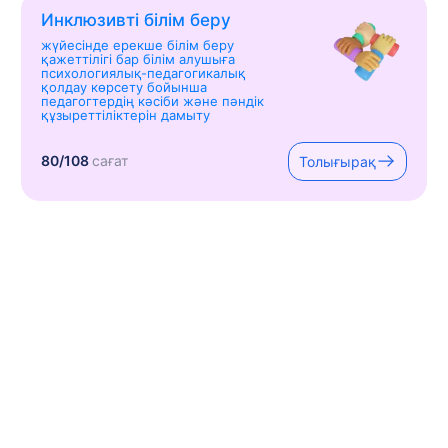
Инклюзивті білім беру
жүйесінде ерекше білім беру
қажеттілігі бар білім алушыға
психологиялық-педагогикалық
қолдау көрсету бойынша
педагогтердің кәсіби және пәндік
құзыреттіліктерін дамыту
80/108
сағат
Толығырақ