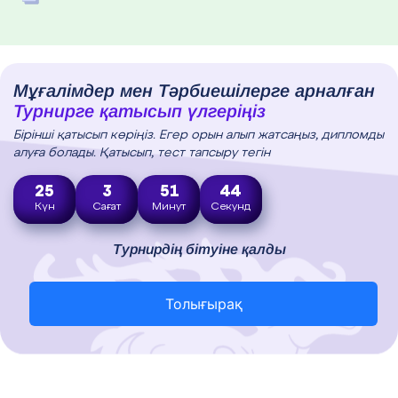
Мұғалімдер мен Тәрбиешілерге арналған
Турнирге қатысып үлгеріңіз
Бірінші қатысып көріңіз. Егер орын алып жатсаңыз, дипломды
алуға болады. Қатысып, тест тапсыру тегін
25
3
51
43
Күн
Сағат
Минут
Секунд
Турнирдің бітуіне қалды
Толығырақ