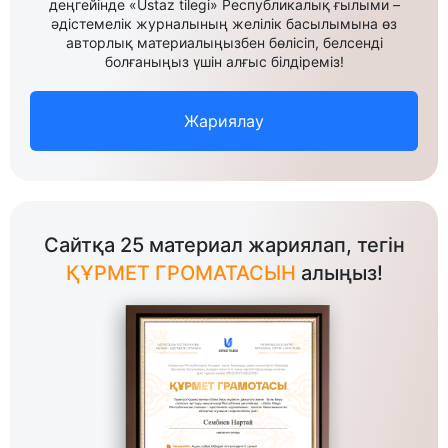
деңгейінде «Ustaz tilegi» Республикалық ғылыми –
әдістемелік журналының желілік басылымына өз
авторлық материалыңызбен бөлісіп, белсенді
болғаныңыз үшін алғыс білдіреміз!
Жариялау
Сайтқа 25 материал жариялап, тегін
ҚҰРМЕТ ГРОМАТАСЫН
алыңыз!