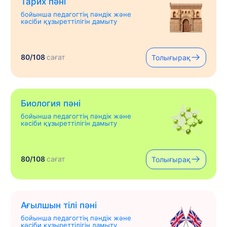
Тарих пәні
бойынша педагогтің пәндік және
кәсіби құзыреттілігін дамыту
80/108
сағат
Толығырақ
Биология пәні
бойынша педагогтің пәндік және
кәсіби құзыреттілігін дамыту
80/108
сағат
Толығырақ
Ағылшын тілі пәні
бойынша педагогтің пәндік және
кәсіби құзыреттілігін дамыту