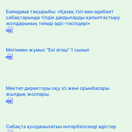
Баяндама тақырыбы: «Қазақ тілі мен әдебиет
сабақтарында тілдік дағдыларды қалыптастыру
жолдарының тиімді әдіс-тәсілдері»
Мәтінмен жұмыс "Екі әтеш" 1 сынып
Мектеп директоры оқу ісі жөні орынбасары
жылдық жоспары.
Сабақта қолданылатын интербелсенді әдістер