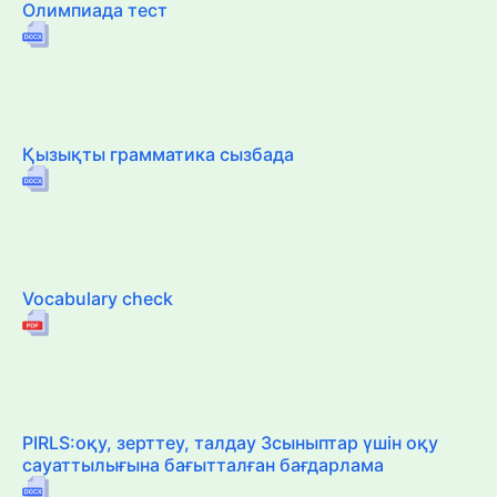
Олимпиада тест
Қызықты грамматика сызбада
Vocabulary check
PIRLS:оқу, зерттеу, талдау 3сыныптар үшін оқу
сауаттылығына бағытталған бағдарлама