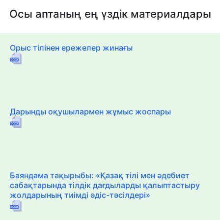
Осы аптаның ең үздік материалдары
Орыс тілінен ережелер жинағы
Дарынды оқушылармен жұмыс жоспары
Баяндама тақырыбы: «Қазақ тілі мен әдебиет
сабақтарында тілдік дағдыларды қалыптастыру
жолдарының тиімді әдіс-тәсілдері»