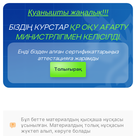
Қуанышты жаңалық!!!
БІЗДІҢ КУРСТАР
ҚР ОҚУ АҒАРТУ
МИНИСТРЛІГІМЕН КЕЛІСІЛДІ.
Енді бізден алған сертификаттарыңыз
аттестацияға жарамды
Толығырақ
Бұл бетте материалдың қысқаша нұсқасы
ұсынылған. Материалдың толық нұсқасын
жүктеп алып, көруге болады