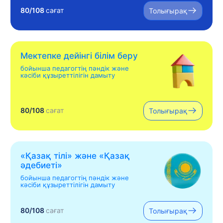
80/108
сағат
Толығырақ
Мектепке дейінгі білім беру
бойынша педагогтің пәндік және
кәсіби құзыреттілігін дамыту
80/108
сағат
Толығырақ
«Қазақ тілі» жəне «Қазақ
əдебиеті»
бойынша педагогтің пәндік және
кәсіби құзыреттілігін дамыту
80/108
сағат
Толығырақ