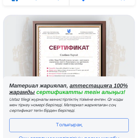
Материал жариялап,
аттестацияға 100%
жарамды
сертификатты тегін алыңыз!
Ustaz tilegi журналы министірліктің тізіміне енген. Qr коды
мен тіркеу номері беріледі. Материал жариялаған соң
сертификат тегін бірден беріледі.
Толығырақ