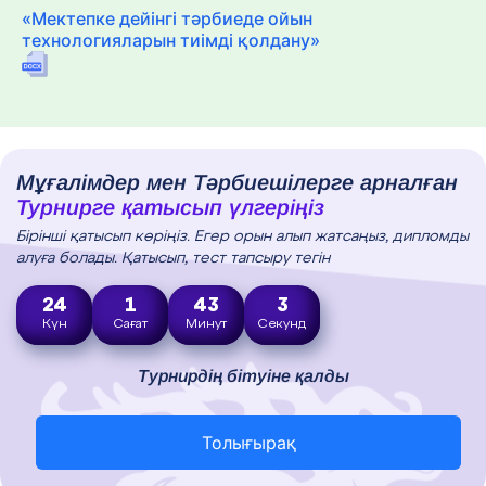
«Мектепке дейінгі тәрбиеде ойын
технологияларын тиімді қолдану»
Мұғалімдер мен Тәрбиешілерге арналған
Турнирге қатысып үлгеріңіз
Бірінші қатысып көріңіз. Егер орын алып жатсаңыз, дипломды
алуға болады. Қатысып, тест тапсыру тегін
24
1
43
2
Күн
Сағат
Минут
Секунд
Турнирдің бітуіне қалды
Толығырақ