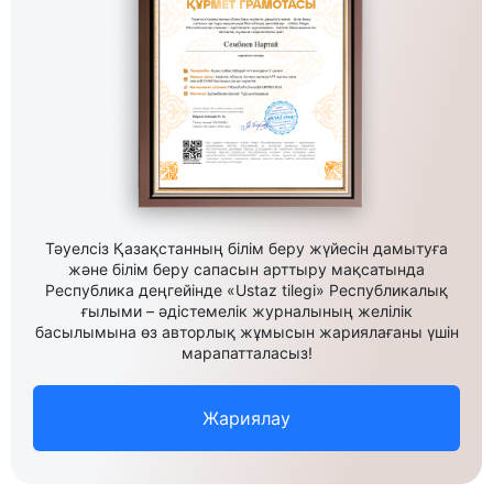
Тәуелсіз Қазақстанның білім беру жүйесін дамытуға
және білім беру сапасын арттыру мақсатында
Республика деңгейінде «Ustaz tilegi» Республикалық
ғылыми – әдістемелік журналының желілік
басылымына өз авторлық жұмысын жариялағаны үшін
марапатталасыз!
Жариялау