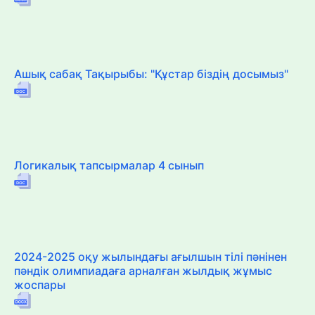
Ашық сабақ Тақырыбы: "Құстар біздің досымыз"
Логикалық тапсырмалар 4 сынып
2024-2025 оқу жылындағы ағылшын тілі пәнінен
пәндік олимпиадаға арналған жылдық жұмыс
жоспары