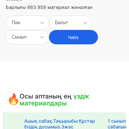
Барлығы 663 959 материал жиналған
Пән
Бағыт
Сынып
Іздеу
Осы аптаның ең
үздік
материалдары
Ашық сабақ.Тақырыбы:Құстар
1 сыныпқа
біздің досымыз.3жас
сабағын