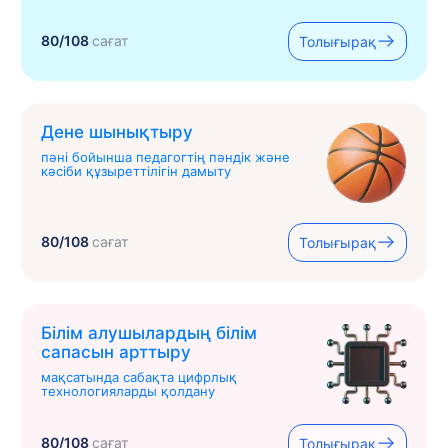
80/108
сағат
Толығырақ
Дене шынықтыру
пәні бойынша педагогтің пәндік және
кәсіби құзыреттілігін дамыту
80/108
сағат
Толығырақ
Білім алушылардың білім
сапасын арттыру
мақсатында сабақта цифрлық
технологияларды қолдану
80/108
сағат
Толығырақ