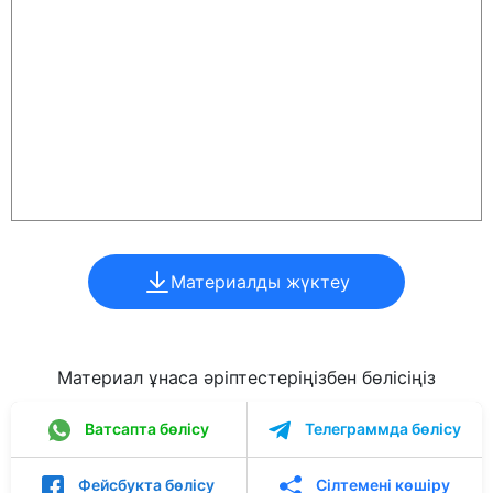
Материалды жүктеу
Материал ұнаса әріптестеріңізбен бөлісіңіз
Ватсапта бөлісу
Телеграммда бөлісу
Фейсбукта бөлісу
Сілтемені көшіру