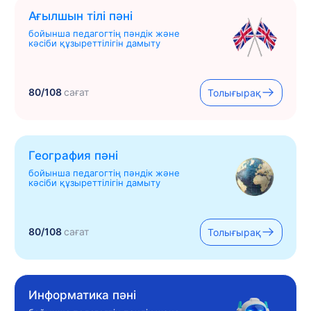
Ағылшын тілі пәні
бойынша педагогтің пәндік және
кәсіби құзыреттілігін дамыту
80/108
сағат
Толығырақ
География пәні
бойынша педагогтің пәндік және
кәсіби құзыреттілігін дамыту
80/108
сағат
Толығырақ
Информатика пәні