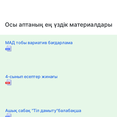
Осы аптаның ең үздік материалдары
МАД тобы вариатив бағдарлама
4-сынып есептер жинағы
Ашық сабақ "Тіл дамыту"балабақша