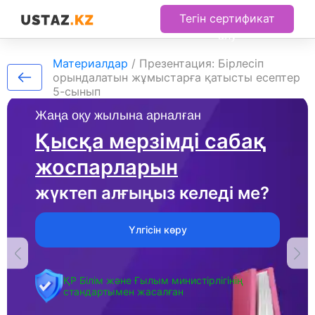
Тегін сертификат
алу
Материалдар
/
Презентация: Бірлесіп
орындалатын жұмыстарға қатысты есептер
5-сынып
Жаңа оқу жылына арналған
Қысқа мерзімді сабақ
жоспарларын
жүктеп алғыңыз келеді ме?
Үлгісін көру
ҚР Білім және Ғылым министірлігінің
стандартымен жасалған