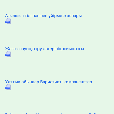
Ағылшын тілі пәнінен үйірме жоспары
Жазғы сауықтыру лагерінің жиынтығы
Ұлттық ойындар Вариативті компаненттер