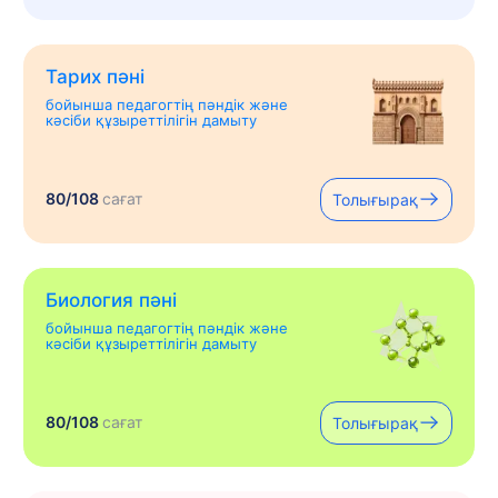
Тарих пәні
бойынша педагогтің пәндік және
кәсіби құзыреттілігін дамыту
80/108
сағат
Толығырақ
Биология пәні
бойынша педагогтің пәндік және
кәсіби құзыреттілігін дамыту
80/108
сағат
Толығырақ