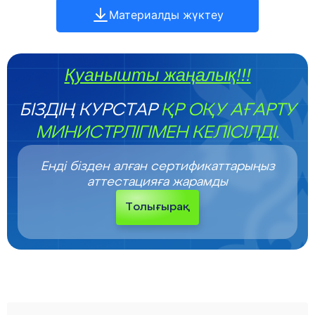
Материалды жүктеу
Қуанышты жаңалық!!!
БІЗДІҢ КУРСТАР
ҚР ОҚУ АҒАРТУ
МИНИСТРЛІГІМЕН КЕЛІСІЛДІ.
Енді бізден алған сертификаттарыңыз
аттестацияға жарамды
Толығырақ