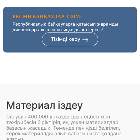
РЕСМИ БАЙҚАУЛАР ТІЗІМІ
Республикалық байқауларға қатысып жарамды
дипломдар алып санатыңызды көтеріңіз!
Тізімді көру
Материал іздеу
Сіз үшін 400 000 ұстаздардың еңбегі мен
тәжірибесін біріктіріп, ең үлкен материалдар
базасын жасадық. Төменде пәніңізді белгілеп,
керек материалды алып сабағыңызға қолдана
аласыз