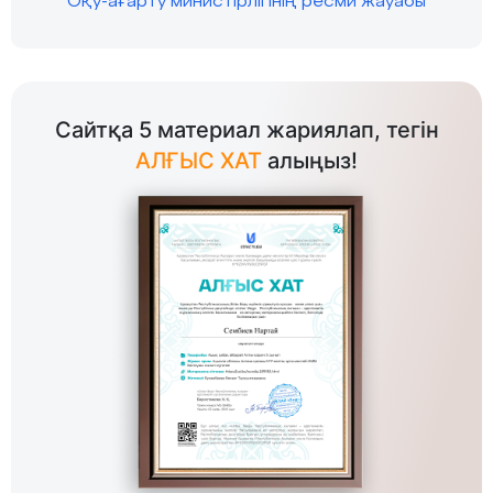
Оқу-ағарту министірлігінің ресми жауабы
Сайтқа 5 материал жариялап, тегін
АЛҒЫС ХАТ
алыңыз!