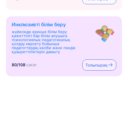
Инклюзивті білім беру
жүйесінде ерекше білім беру
қажеттілігі бар білім алушыға
психологиялық-педагогикалық
қолдау көрсету бойынша
педагогтердің кәсіби және пәндік
құзыреттіліктерін дамыту
80/108
сағат
Толығырақ