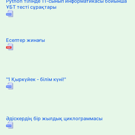
Python тілінде 11-сынып информатикасы бойынша
ҰБТ тесті сұрақтары
Есептер жинағы
"1 Қыркүйек - білім күні!"
Әдіскердің бір жылдық циклограммасы