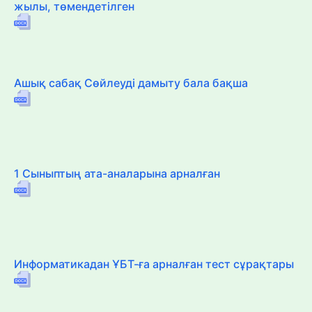
жылы, төмендетілген
Ашық сабақ Сөйлеуді дамыту бала бақша
1 Сыныптың ата-аналарына арналған
Информатикадан ҰБТ-ға арналған тест сұрақтары