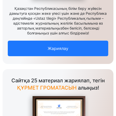
Қазақстан Республикасының білім беру жүйесін
дамытуға қосқан жеке үлесі үшін және де Республика
деңгейінде «Ustaz tilegi» Республикалық ғылыми –
әдістемелік журналының желілік басылымына өз
авторлық материалыңызбен бөлісіп, белсенді
болғаныңыз үшін алғыс білдіреміз!
Жариялау
Сайтқа 25 материал жариялап, тегін
ҚҰРМЕТ ГРОМАТАСЫН
алыңыз!