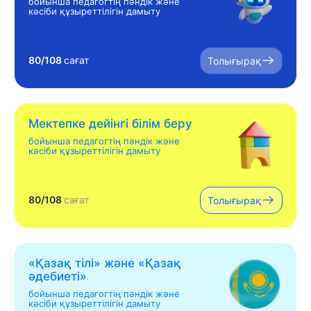
бойынша педагогтің пәндік және
кәсіби құзыреттілігін дамыту
80/108
сағат
Толығырақ
Мектепке дейінгі білім беру
бойынша педагогтің пәндік және
кәсіби құзыреттілігін дамыту
80/108
сағат
Толығырақ
«Қазақ тілі» жəне «Қазақ
əдебиеті»
бойынша педагогтің пәндік және
кәсіби құзыреттілігін дамыту