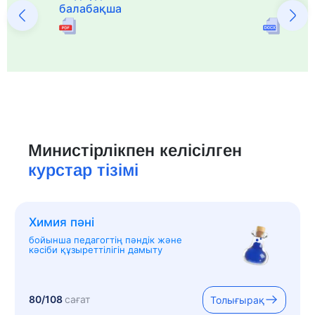
балабақша
Министірлікпен келісілген
курстар тізімі
Химия пәні
бойынша педагогтің пәндік және
кәсіби құзыреттілігін дамыту
80/108
сағат
Толығырақ