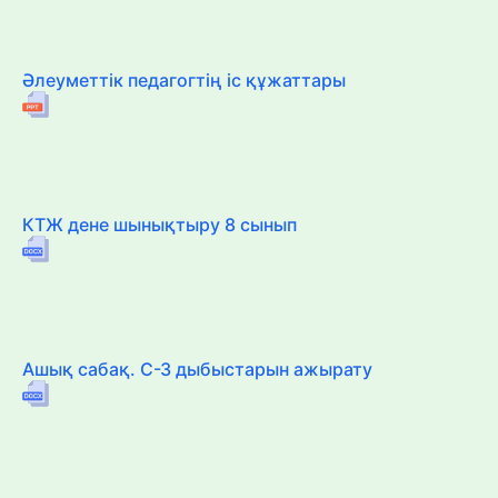
Әлеуметтік педагогтің іс құжаттары
КТЖ дене шынықтыру 8 сынып
Ашық сабақ. С-З дыбыстарын ажырату