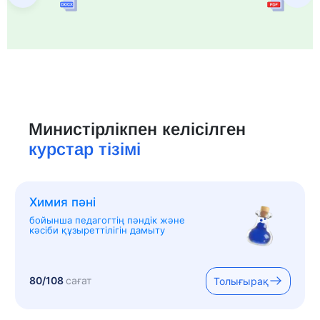
Министірлікпен келісілген
курстар тізімі
Химия пәні
бойынша педагогтің пәндік және
кәсіби құзыреттілігін дамыту
80/108
сағат
Толығырақ