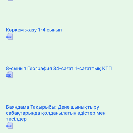
Көркем жазу 1-4 сынып
8-сынып География 34-сағат 1-сағаттық КТП
Баяндама Тақырыбы: Дене шынықтыру
сабақтарында қолданылатын әдістер мен
тәсілдер