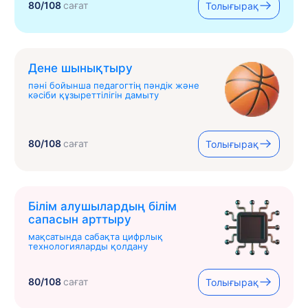
80/108
сағат
Толығырақ
Дене шынықтыру
пәні бойынша педагогтің пәндік және
кәсіби құзыреттілігін дамыту
80/108
сағат
Толығырақ
Білім алушылардың білім
сапасын арттыру
мақсатында сабақта цифрлық
технологияларды қолдану
80/108
сағат
Толығырақ