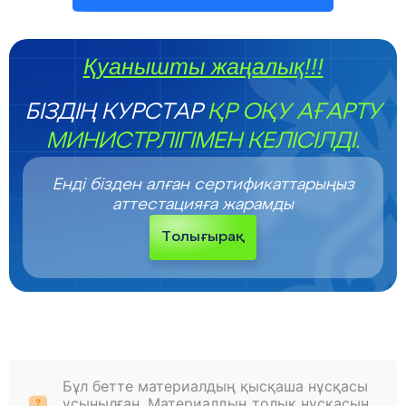
Қуанышты жаңалық!!!
БІЗДІҢ КУРСТАР
ҚР ОҚУ АҒАРТУ
МИНИСТРЛІГІМЕН КЕЛІСІЛДІ.
Енді бізден алған сертификаттарыңыз
аттестацияға жарамды
Толығырақ
Бұл бетте материалдың қысқаша нұсқасы
ұсынылған. Материалдың толық нұсқасын