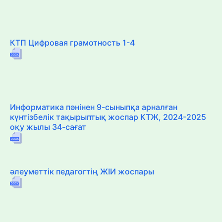
КТП Цифровая грамотность 1-4
Информатика пәнінен 9-сыныпқа арналған
күнтізбелік тақырыптық жоспар КТЖ, 2024-2025
оқу жылы 34-сағат
әлеуметтік педагогтің ЖІИ жоспары