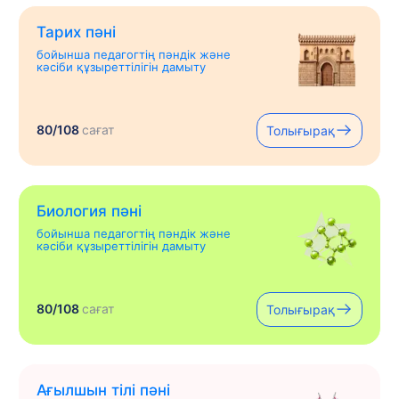
Тарих пәні
бойынша педагогтің пәндік және
кәсіби құзыреттілігін дамыту
80/108
сағат
Толығырақ
Биология пәні
бойынша педагогтің пәндік және
кәсіби құзыреттілігін дамыту
80/108
сағат
Толығырақ
Ағылшын тілі пәні