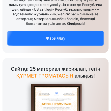
дамытуға қосқан жеке үлесі үшін және де Республика
деңгейінде «Ustaz tilegi» Республикалық ғылыми –
әдістемелік журналының желілік басылымына өз
авторлық материалыңызбен бөлісіп, белсенді
болғаныңыз үшін алғыс білдіреміз!
Жариялау
Сайтқа 25 материал жариялап, тегін
ҚҰРМЕТ ГРОМАТАСЫН
алыңыз!