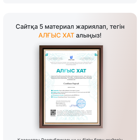
Сайтқа 5 материал жариялап, тегін
АЛҒЫС ХАТ
алыңыз!
Қазақстан Республикасының білім беру жүйесін