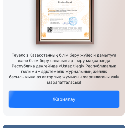
Тәуелсіз Қазақстанның білім беру жүйесін дамытуға
және білім беру сапасын арттыру мақсатында
Республика деңгейінде «Ustaz tilegi» Республикалық
ғылыми – әдістемелік журналының желілік
басылымына өз авторлық жұмысын жариялағаны үшін
марапатталасыз!
Жариялау