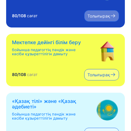
80/108
сағат
Толығырақ
Мектепке дейінгі білім беру
бойынша педагогтің пәндік және
кәсіби құзыреттілігін дамыту
80/108
сағат
Толығырақ
«Қазақ тілі» жəне «Қазақ
əдебиеті»
бойынша педагогтің пәндік және
кәсіби құзыреттілігін дамыту