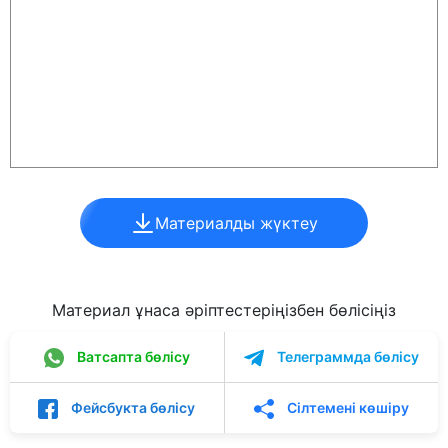
Материалды жүктеу
Материал ұнаса әріптестеріңізбен бөлісіңіз
Ватсапта бөлісу
Телеграммда бөлісу
Фейсбукта бөлісу
Сілтемені көшіру