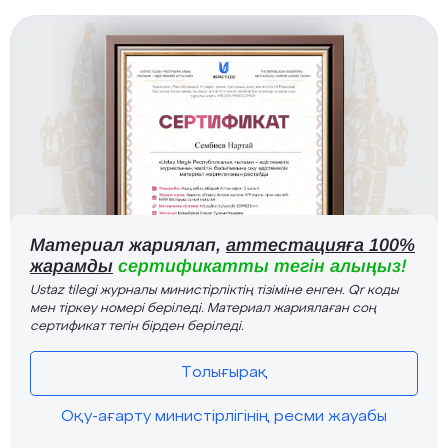
Материал жариялап,
аттестацияға 100%
жарамды
сертификатты тегін алыңыз!
Ustaz tilegi журналы министірліктің тізіміне енген. Qr коды
мен тіркеу номері беріледі. Материал жариялаған соң
сертификат тегін бірден беріледі.
Толығырақ
Оқу-ағарту министірлігінің ресми жауабы