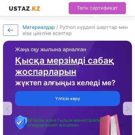
Тегін сертификат
алу
Материалдар
/
Python күрделі шарттар мен
else цикліне есептер
Жаңа оқу жылына арналған
Қысқа мерзімді сабақ
жоспарларын
жүктеп алғыңыз келеді ме?
Үлгісін көру
ҚР Білім және Ғылым министірлігінің
стандартымен жасалған