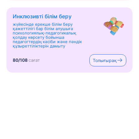
Инклюзивті білім беру
жүйесінде ерекше білім беру
қажеттілігі бар білім алушыға
психологиялық-педагогикалық
қолдау көрсету бойынша
педагогтердің кәсіби және пәндік
құзыреттіліктерін дамыту
80/108
сағат
Толығырақ