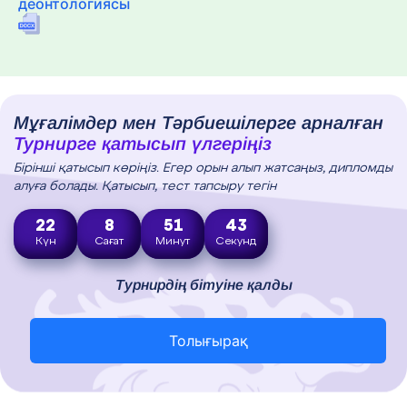
деонтологиясы
Мұғалімдер мен Тәрбиешілерге арналған
Турнирге қатысып үлгеріңіз
Бірінші қатысып көріңіз. Егер орын алып жатсаңыз, дипломды
алуға болады. Қатысып, тест тапсыру тегін
22
8
51
42
Күн
Сағат
Минут
Секунд
Турнирдің бітуіне қалды
Толығырақ