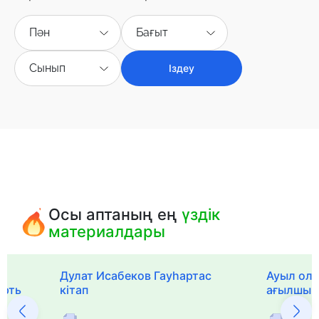
Пән
Бағыт
Сынып
Іздеу
Осы аптаның ең
үздік
материалдары
Дулат Исабеков Гауһартас
Ауыл оли
ерть
кітап
ағылшын 