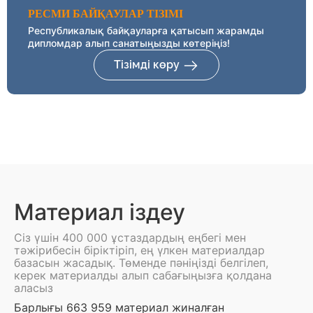
РЕСМИ БАЙҚАУЛАР ТІЗІМІ
Республикалық байқауларға қатысып жарамды
дипломдар алып санатыңызды көтеріңіз!
Тізімді көру
Материал іздеу
Сіз үшін 400 000 ұстаздардың еңбегі мен
тәжірибесін біріктіріп, ең үлкен материалдар
базасын жасадық. Төменде пәніңізді белгілеп,
керек материалды алып сабағыңызға қолдана
аласыз
Барлығы 663 959 материал жиналған