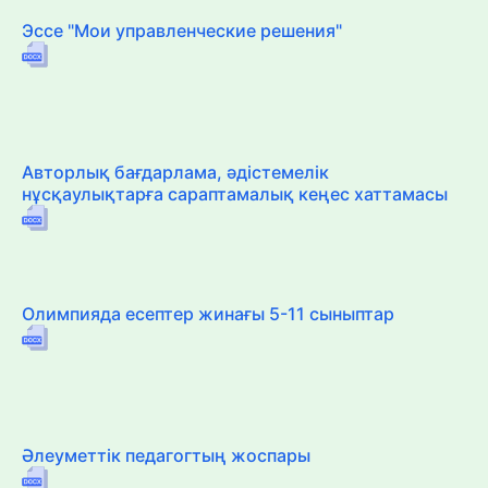
Эссе "Мои управленческие решения"
Авторлық бағдарлама, әдістемелік
нұсқаулықтарға сараптамалық кеңес хаттамасы
Олимпияда есептер жинағы 5-11 сыныптар
Әлеуметтік педагогтың жоспары