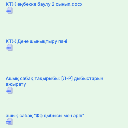
КТЖ еңбекке баулу 2 сынып.docx
КТЖ Дене шынықтыру пәні
Ашық сабақ тақырыбы: [Л-Р] дыбыстарын
ажырату
ашық сабақ "Фф дыбысы мен әрпі"