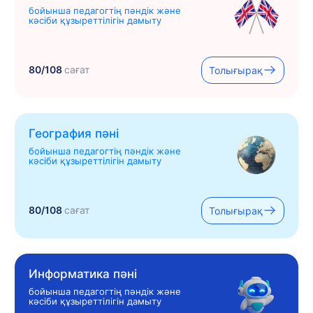
бойынша педагогтің пәндік және
кәсіби құзыреттілігін дамыту
80/108
сағат
Толығырақ
География пәні
бойынша педагогтің пәндік және
кәсіби құзыреттілігін дамыту
80/108
сағат
Толығырақ
Информатика пәні
бойынша педагогтің пәндік және
кәсіби құзыреттілігін дамыту