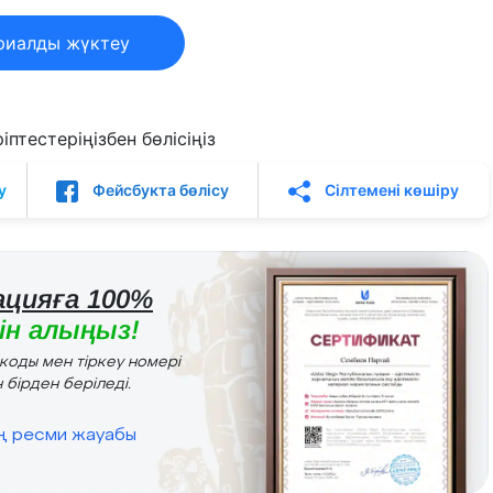
риалды жүктеу
птестеріңізбен бөлісіңіз
у
Фейсбукта бөлісу
Сілтемені көшіру
цияға 100%
н алыңыз!
r коды мен тіркеу номері
 бірден беріледі.
ің ресми жауабы