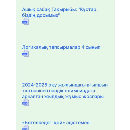
Ашық сабақ Тақырыбы: "Құстар
біздің досымыз"
Логикалық тапсырмалар 4 сынып
2024-2025 оқу жылындағы ағылшын
тілі пәнінен пәндік олимпиадаға
арналған жылдық жұмыс жоспары
«Бөтелкедегі қой» әдістемесі