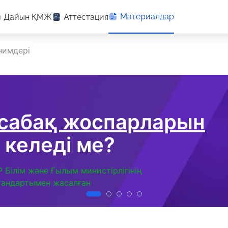
Материалдар
Дайын ҚМЖ
Аттестация
нимдері
 сабақ жоспарларын
 келеді ме?
Р Білім және Ғылым министірлігінің
тандартымен жасалған