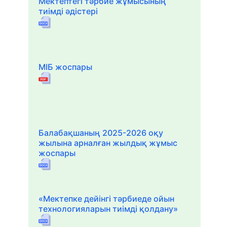
Мектептегі тәрбие жұмысының
тиімді әдістері
МІБ жоспары
Балабақшаның 2025-2026 оқу
жылына арналған жылдық жұмыс
жоспары
«Мектепке дейінгі тәрбиеде ойын
технологияларын тиімді қолдану»