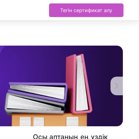
Тегін сертификат алу
Осы аптаның ең үздік