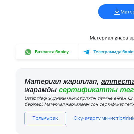
Мате
Материал ұнаса әрі
Ватсапта бөлісу
Телеграммда бөліс
Материал жариялап,
аттеста
жарамды
сертификатты тегі
Ustaz tilegi журналы министірліктің тізіміне енген. Q
беріледі. Материал жариялаған соң сертификат тегін
Толығырақ
Оқу-ағарту министірлігін