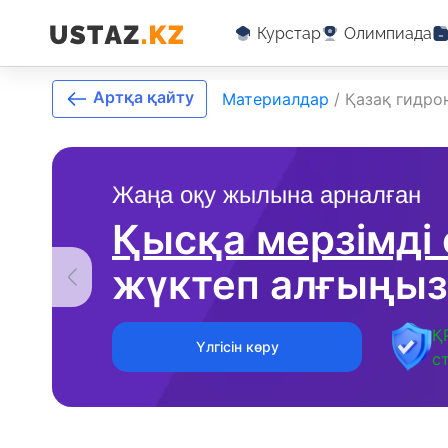
Курстар
Олимпиада
Артқа қайту
Материалдар
/
Қазақ гидро
Жаңа оқу жылына арналған
Қысқа мерзімді
жүктеп алғыңыз
Қ
Үлгісін көру
с