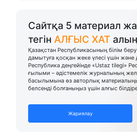
Сайтқа 5 материал жа
тегін
АЛҒЫС ХАТ
алың
Қазақстан Республикасының білім беру
дамытуға қосқан жеке үлесі үшін және 
Республика деңгейінде «Ustaz tilegi» Р
ғылыми – әдістемелік журналының желі
басылымына өз авторлық материалыңыз
белсенді болғаныңыз үшін алғыс білдіре
Жариялау