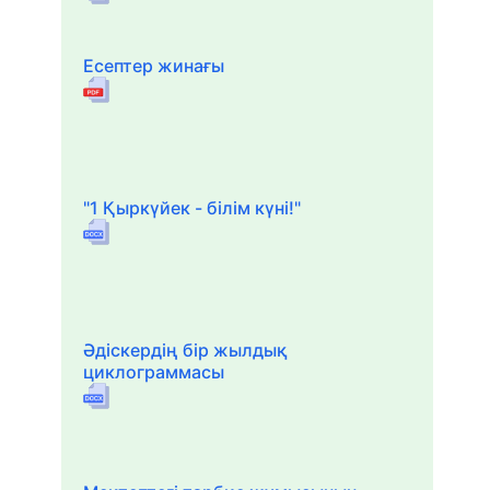
Есептер жинағы
"1 Қыркүйек - білім күні!"
Әдіскердің бір жылдық
циклограммасы