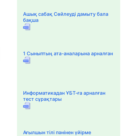
Ашық сабақ Сөйлеуді дамыту бала
бақша
1 Сыныптың ата-аналарына арналған
Информатикадан ҰБТ-ға арналған
тест сұрақтары
Ағылшын тілі пәнінен үйірме