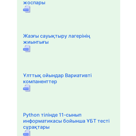
жоспары
Жазғы сауықтыру лагерінің
жиынтығы
Ұлттық ойындар Вариативті
компаненттер
Python тілінде 11-сынып
информатикасы бойынша ҰБТ тесті
сұрақтары