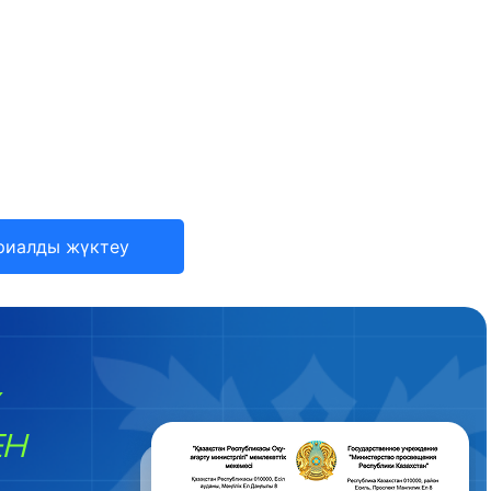
риалды жүктеу
ЕН