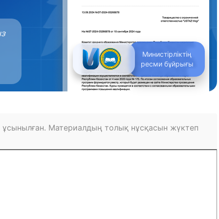
ыз
Министірліктің
ресми бұйрығы
 ұсынылған. Материалдың толық нұсқасын жүктеп