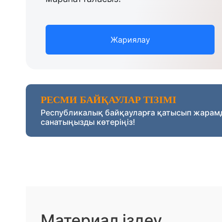
Жариялау
РЕСМИ БАЙҚАУЛАР ТІЗІМІ
Республикалық байқауларға қатысып жарам
санатыңызды көтеріңіз!
Материал іздеу