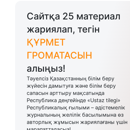
Сайтқа 25 материал
жариялап, тегін
ҚҰРМЕТ
ГРОМАТАСЫН
алыңыз!
Тәуелсіз Қазақстанның білім беру
жүйесін дамытуға және білім беру
сапасын арттыру мақсатында
Республика деңгейінде «Ustaz tilegi»
Республикалық ғылыми – әдістемелік
журналының желілік басылымына өз
авторлық жұмысын жариялағаны үшін
марапатталасыз!