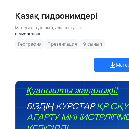
Қазақ гидронимдері
Материал туралы қысқаша түсінік
презентация
География
Презентация
9 сынып
Мате
Қуанышты жаңалық!!!
БІЗДІҢ КУРСТАР
ҚР ОҚУ
АҒАРТУ МИНИСТРЛІГІМ
КЕЛІСІЛДІ.