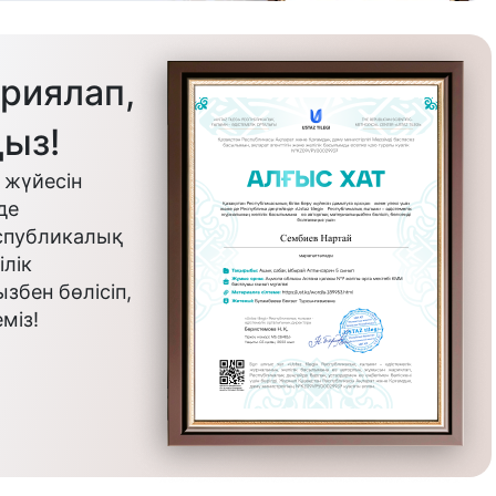
риялап,
ыз!
 жүйесін
де
еспубликалық
лік
бен бөлісіп,
міз!