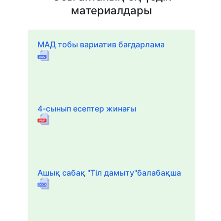
материалдары
МАД тобы вариатив бағдарлама
4-сынып есептер жинағы
Ашық сабақ "Тіл дамыту"балабақша