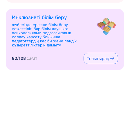
Инклюзивті білім беру
жүйесінде ерекше білім беру
қажеттілігі бар білім алушыға
психологиялық-педагогикалық
қолдау көрсету бойынша
педагогтердің кәсіби және пәндік
құзыреттіліктерін дамыту
80/108
сағат
Толығырақ