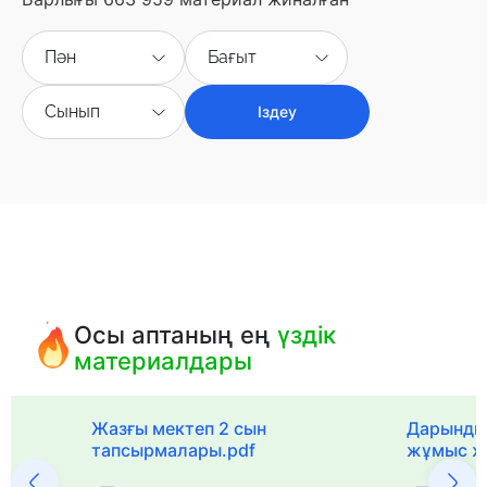
Пән
Бағыт
Сынып
Іздеу
Осы аптаның ең
үздік
материалдары
с
Жазғы мектеп 2 сын
Дарынды
тапсырмалары.pdf
жұмыс ж