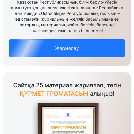
Қазақстан Республикасының білім беру жүйесін
дамытуға қосқан жеке үлесі үшін және де Республика
деңгейінде «Ustaz tilegi» Республикалық ғылыми –
әдістемелік журналының желілік басылымына өз
авторлық материалыңызбен бөлісіп, белсенді
болғаныңыз үшін алғыс білдіреміз!
Жариялау
Сайтқа 25 материал жариялап, тегін
ҚҰРМЕТ ГРОМАТАСЫН
алыңыз!