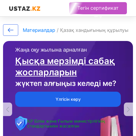
Тегін сертификат
алу
Материалдар
/
Қазақ хандығының құрылуы
Жаңа оқу жылына арналған
Қысқа мерзімді сабақ
жоспарларын
жүктеп алғыңыз келеді ме?
Үлгісін көру
ҚР Білім және Ғылым министірлігінің
стандартымен жасалған