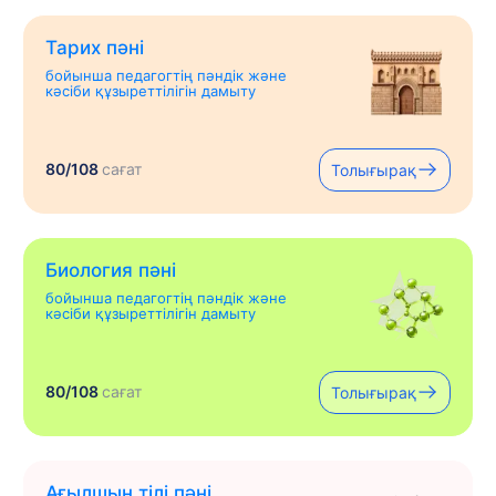
Тарих пәні
бойынша педагогтің пәндік және
кәсіби құзыреттілігін дамыту
80/108
сағат
Толығырақ
Биология пәні
бойынша педагогтің пәндік және
кәсіби құзыреттілігін дамыту
80/108
сағат
Толығырақ
Ағылшын тілі пәні