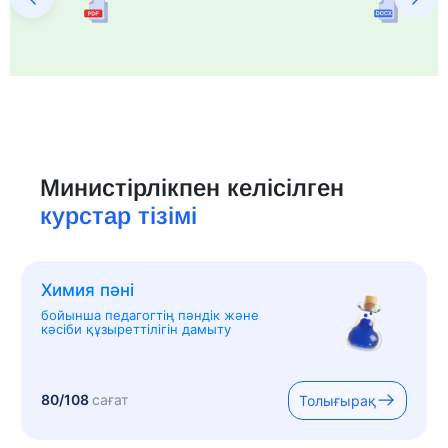
Министірлікпен келісілген
курстар тізімі
Химия пәні
бойынша педагогтің пәндік және
кәсіби құзыреттілігін дамыту
80/108
сағат
Толығырақ