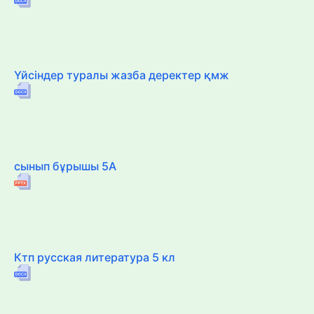
Үйсіндер туралы жазба деректер қмж
сынып бұрышы 5А
Ктп русская литература 5 кл