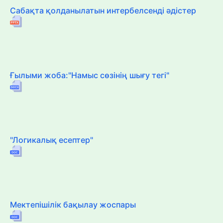
Сабақта қолданылатын интербелсенді әдістер
Ғылыми жоба:"Намыс сөзінің шығу тегі"
"Логикалық есептер"
Мектепішілік бақылау жоспары