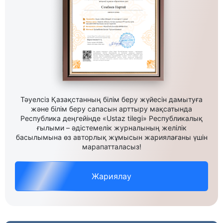
Тәуелсіз Қазақстанның білім беру жүйесін дамытуға
және білім беру сапасын арттыру мақсатында
Республика деңгейінде «Ustaz tilegi» Республикалық
ғылыми – әдістемелік журналының желілік
басылымына өз авторлық жұмысын жариялағаны үшін
марапатталасыз!
Жариялау