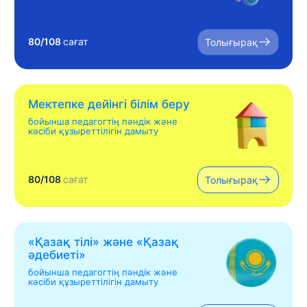
80/108
сағат
Толығырақ
Мектепке дейінгі білім беру
бойынша педагогтің пәндік және
кәсіби құзыреттілігін дамыту
80/108
сағат
Толығырақ
«Қазақ тілі» жəне «Қазақ
əдебиеті»
бойынша педагогтің пәндік және
кәсіби құзыреттілігін дамыту