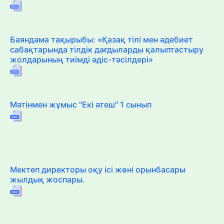
Баяндама тақырыбы: «Қазақ тілі мен әдебиет
сабақтарында тілдік дағдыларды қалыптастыру
жолдарының тиімді әдіс-тәсілдері»
Мәтінмен жұмыс "Екі әтеш" 1 сынып
Мектеп директоры оқу ісі жөні орынбасары
жылдық жоспары.