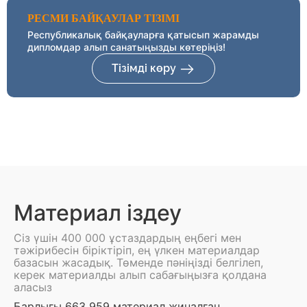
РЕСМИ БАЙҚАУЛАР ТІЗІМІ
Республикалық байқауларға қатысып жарамды
дипломдар алып санатыңызды көтеріңіз!
Тізімді көру
Материал іздеу
Сіз үшін 400 000 ұстаздардың еңбегі мен
тәжірибесін біріктіріп, ең үлкен материалдар
базасын жасадық. Төменде пәніңізді белгілеп,
керек материалды алып сабағыңызға қолдана
аласыз
Барлығы 663 959 материал жиналған