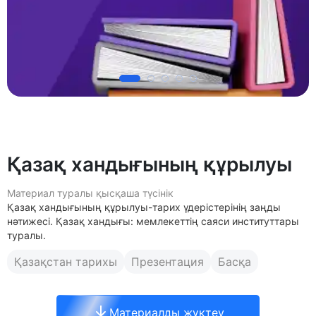
Қазақ хандығының құрылуы
Материал туралы қысқаша түсінік
Қазақ хандығының құрылуы-тарих үдерістерінің заңды
нәтижесі. Қазақ хандығы: мемлекеттің саяси институттары
туралы.
Қазақстан тарихы
Презентация
Басқа
Материалды жүктеу