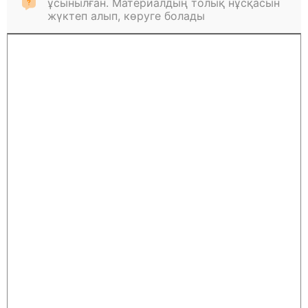
ұсынылған. Материалдың толық нұсқасын
жүктеп алып, көруге болады