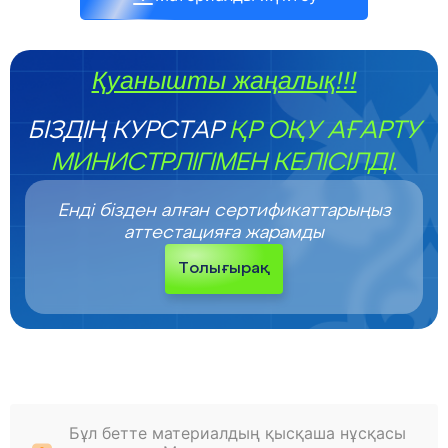
Қуанышты жаңалық!!!
БІЗДІҢ КУРСТАР
ҚР ОҚУ АҒАРТУ
МИНИСТРЛІГІМЕН КЕЛІСІЛДІ.
Енді бізден алған сертификаттарыңыз
аттестацияға жарамды
Толығырақ
Бұл бетте материалдың қысқаша нұсқасы