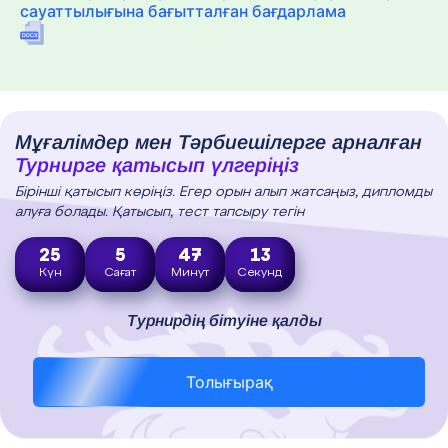
сауаттылығына бағытталған бағдарлама
Мұғалімдер мен Тәрбиешілерге арналған
Турнирге қатысып үлгеріңіз
Бірінші қатысып көріңіз. Егер орын алып жатсаңыз, дипломды
алуға болады. Қатысып, тест тапсыру тегін
25
5
47
12
Күн
Сағат
Минут
Секунд
Турнирдің бітуіне қалды
Толығырақ