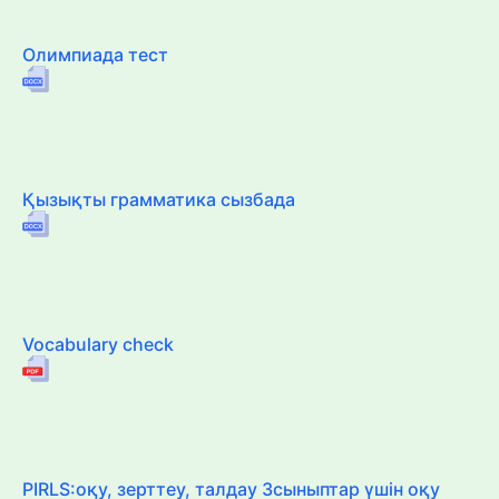
Олимпиада тест
Қызықты грамматика сызбада
Vocabulary check
PIRLS:оқу, зерттеу, талдау 3сыныптар үшін оқу