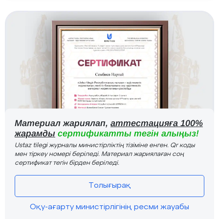
Материал жариялап,
аттестацияға 100%
жарамды
сертификатты тегін алыңыз!
Ustaz tilegi журналы министірліктің тізіміне енген. Qr коды
мен тіркеу номері беріледі. Материал жариялаған соң
сертификат тегін бірден беріледі.
Толығырақ
Оқу-ағарту министірлігінің ресми жауабы