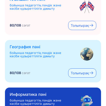
бойынша педагогтің пәндік және
кәсіби құзыреттілігін дамыту
80/108
сағат
Толығырақ
География пәні
бойынша педагогтің пәндік және
кәсіби құзыреттілігін дамыту
80/108
сағат
Толығырақ
Информатика пәні
бойынша педагогтің пәндік және
кәсіби құзыреттілігін дамыту