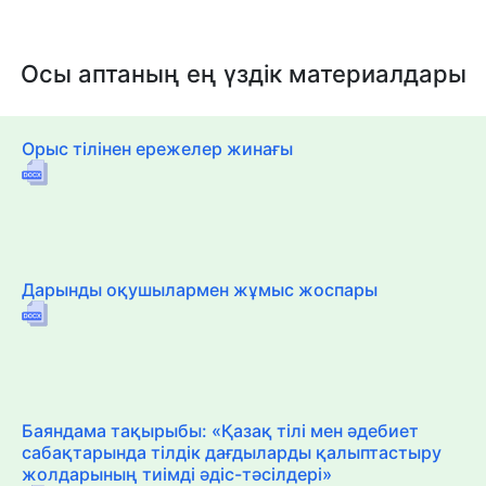
Осы аптаның ең үздік материалдары
Орыс тілінен ережелер жинағы
Дарынды оқушылармен жұмыс жоспары
Баяндама тақырыбы: «Қазақ тілі мен әдебиет
сабақтарында тілдік дағдыларды қалыптастыру
жолдарының тиімді әдіс-тәсілдері»