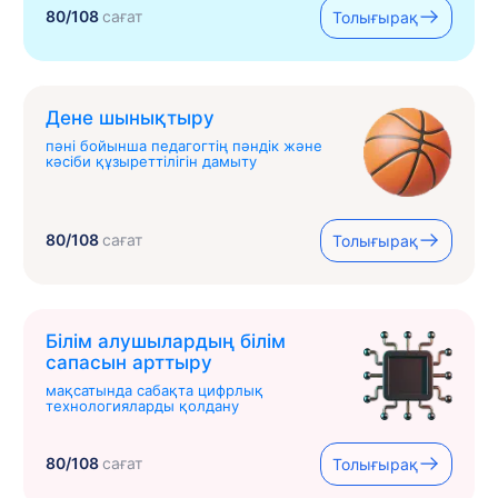
80/108
сағат
Толығырақ
Дене шынықтыру
пәні бойынша педагогтің пәндік және
кәсіби құзыреттілігін дамыту
80/108
сағат
Толығырақ
Білім алушылардың білім
сапасын арттыру
мақсатында сабақта цифрлық
технологияларды қолдану
80/108
сағат
Толығырақ