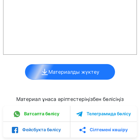
Материалды жүктеу
Материал ұнаса әріптестеріңізбен бөлісіңіз
Ватсапта бөлісу
Телеграммда бөлісу
Фейсбукта бөлісу
Сілтемені көшіру