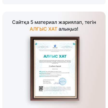
Сайтқа 5 материал жариялап, тегін
АЛҒЫС ХАТ
алыңыз!