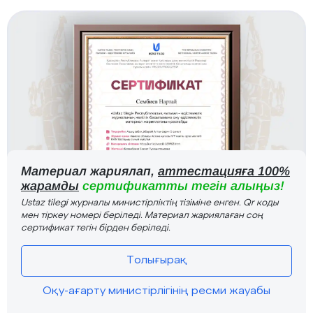
Материал жариялап,
аттестацияға 100%
жарамды
сертификатты тегін алыңыз!
Ustaz tilegi журналы министірліктің тізіміне енген. Qr коды
мен тіркеу номері беріледі. Материал жариялаған соң
сертификат тегін бірден беріледі.
Толығырақ
Оқу-ағарту министірлігінің ресми жауабы