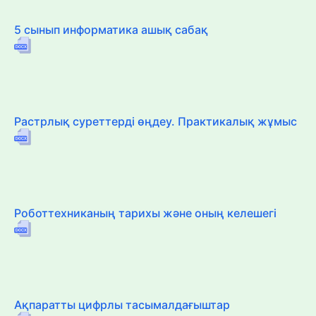
5 сынып информатика ашық сабақ
Растрлық суреттерді өңдеу. Практикалық жұмыс
Роботтехниканың тарихы және оның келешегі
Ақпаратты цифрлы тасымалдағыштар