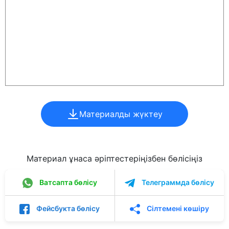
Материалды жүктеу
Материал ұнаса әріптестеріңізбен бөлісіңіз
Ватсапта бөлісу
Телеграммда бөлісу
Фейсбукта бөлісу
Сілтемені көшіру