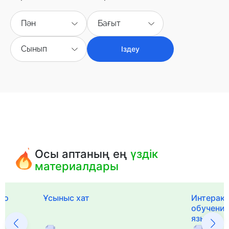
Пән
Бағыт
Сынып
Іздеу
Осы аптаның ең
үздік
материалдары
го
Ұсыныс хат
Интерак
обучения
языка и 