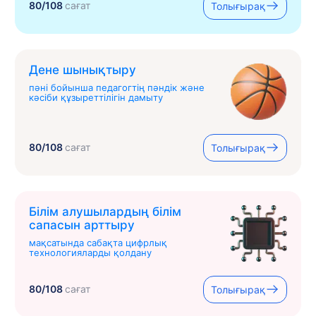
80/108
сағат
Толығырақ
Дене шынықтыру
пәні бойынша педагогтің пәндік және
кәсіби құзыреттілігін дамыту
80/108
сағат
Толығырақ
Білім алушылардың білім
сапасын арттыру
мақсатында сабақта цифрлық
технологияларды қолдану
80/108
сағат
Толығырақ