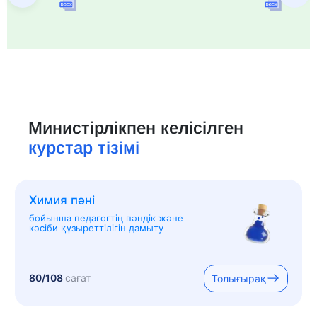
Министірлікпен келісілген
курстар тізімі
Химия пәні
бойынша педагогтің пәндік және
кәсіби құзыреттілігін дамыту
80/108
сағат
Толығырақ