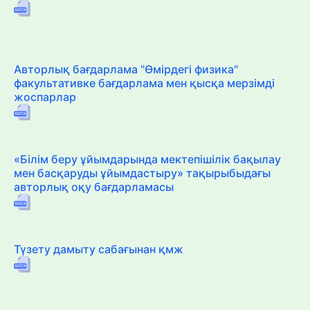
Авторлық бағдарлама "Өмірдегі физика"
факультативке бағдарлама мен қысқа мерзімді
жоспарлар
«Білім беру ұйымдарында мектепішілік бақылау
мен басқаруды ұйымдастыру» тақырыбыдағы
авторлық оқу бағдарламасы
Түзету дамыту сабағынан қмж