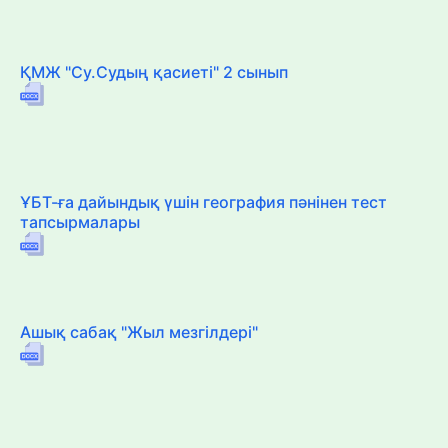
ҚМЖ "Су.Судың қасиеті" 2 сынып
ҰБТ-ға дайындық үшін география пәнінен тест
тапсырмалары
Ашық сабақ "Жыл мезгілдері"