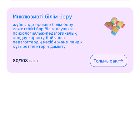
Инклюзивті білім беру
жүйесінде ерекше білім беру
қажеттілігі бар білім алушыға
психологиялық-педагогикалық
қолдау көрсету бойынша
педагогтердің кәсіби және пәндік
құзыреттіліктерін дамыту
80/108
сағат
Толығырақ