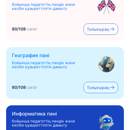
бойынша педагогтің пәндік және
кәсіби құзыреттілігін дамыту
80/108
сағат
Толығырақ
География пәні
бойынша педагогтің пәндік және
кәсіби құзыреттілігін дамыту
80/108
сағат
Толығырақ
Информатика пәні
бойынша педагогтің пәндік және
кәсіби құзыреттілігін дамыту