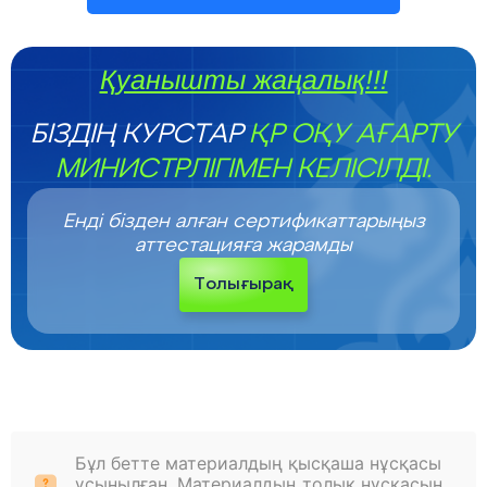
Қуанышты жаңалық!!!
БІЗДІҢ КУРСТАР
ҚР ОҚУ АҒАРТУ
МИНИСТРЛІГІМЕН КЕЛІСІЛДІ.
Енді бізден алған сертификаттарыңыз
аттестацияға жарамды
Толығырақ
Бұл бетте материалдың қысқаша нұсқасы
ұсынылған. Материалдың толық нұсқасын