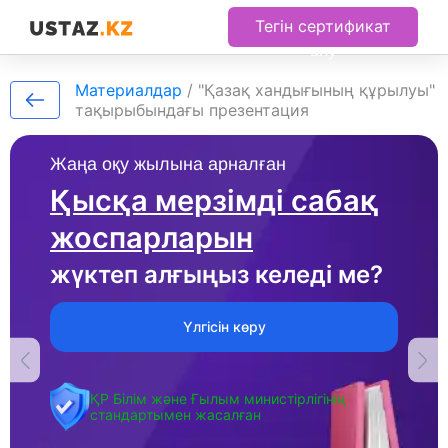
Тегін сертификат
алу
Материалдар
/
"Қазақ хандығының құрылуы"
тақырыбындағы презентация
Жаңа оқу жылына арналған
Қысқа мерзімді сабақ
жоспарларын
жүктеп алғыңыз келеді ме?
Үлгісін көру
ҚР Білім және Ғылым министірлігінің
стандартымен жасалған