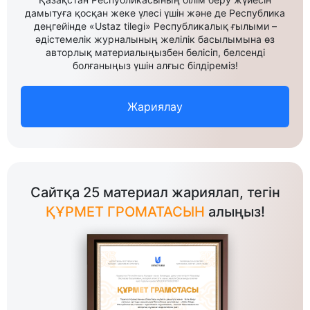
дамытуға қосқан жеке үлесі үшін және де Республика
деңгейінде «Ustaz tilegi» Республикалық ғылыми –
әдістемелік журналының желілік басылымына өз
авторлық материалыңызбен бөлісіп, белсенді
болғаныңыз үшін алғыс білдіреміз!
Жариялау
Сайтқа 25 материал жариялап, тегін
ҚҰРМЕТ ГРОМАТАСЫН
алыңыз!