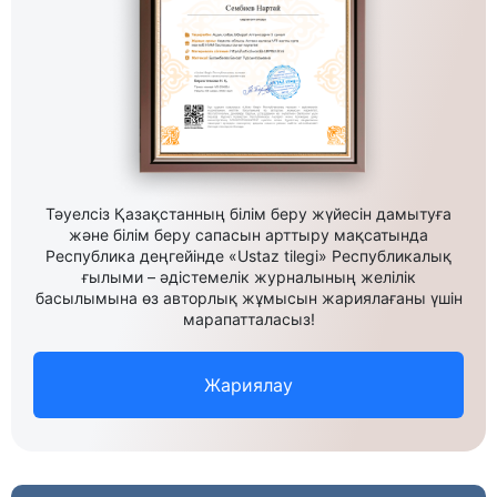
Тәуелсіз Қазақстанның білім беру жүйесін дамытуға
және білім беру сапасын арттыру мақсатында
Республика деңгейінде «Ustaz tilegi» Республикалық
ғылыми – әдістемелік журналының желілік
басылымына өз авторлық жұмысын жариялағаны үшін
марапатталасыз!
Жариялау