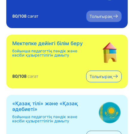
80/108
сағат
Толығырақ
Мектепке дейінгі білім беру
бойынша педагогтің пәндік және
кәсіби құзыреттілігін дамыту
80/108
сағат
Толығырақ
«Қазақ тілі» жəне «Қазақ
əдебиеті»
бойынша педагогтің пәндік және
кәсіби құзыреттілігін дамыту