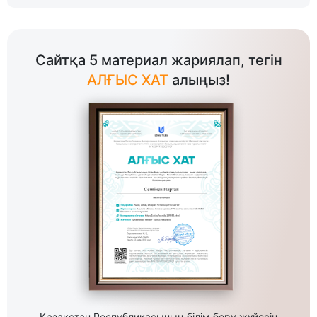
Сайтқа 5 материал жариялап, тегін
АЛҒЫС ХАТ
алыңыз!
Қазақстан Республикасының білім беру жүйесін