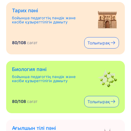
Тарих пәні
бойынша педагогтің пәндік және
кәсіби құзыреттілігін дамыту
80/108
сағат
Толығырақ
Биология пәні
бойынша педагогтің пәндік және
кәсіби құзыреттілігін дамыту
80/108
сағат
Толығырақ
Ағылшын тілі пәні