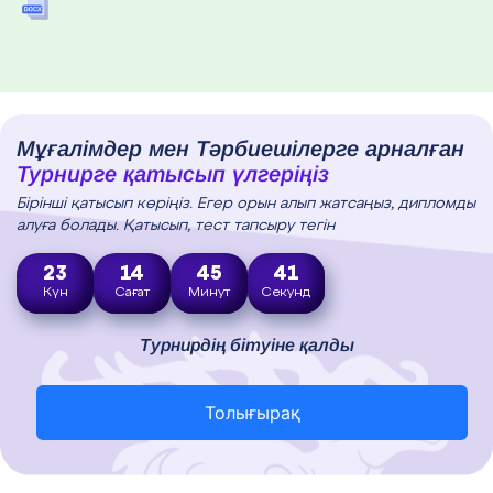
Мұғалімдер мен Тәрбиешілерге арналған
Турнирге қатысып үлгеріңіз
Бірінші қатысып көріңіз. Егер орын алып жатсаңыз, дипломды
алуға болады. Қатысып, тест тапсыру тегін
23
14
45
40
Күн
Сағат
Минут
Секунд
Турнирдің бітуіне қалды
Толығырақ