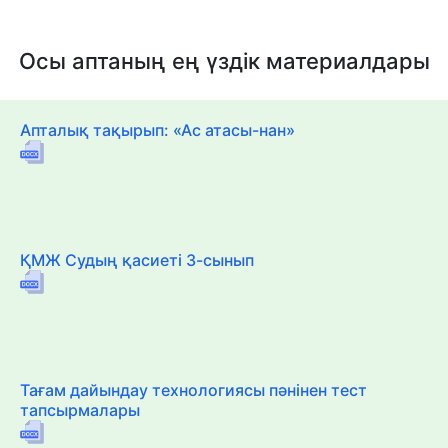
Осы аптаның ең үздік материалдары
Апталық тақырып: «Ас атасы-нан»
ҚМЖ Судың қасиеті 3-сынып
Тағам дайындау технологиясы пәнінен тест
тапсырмалары