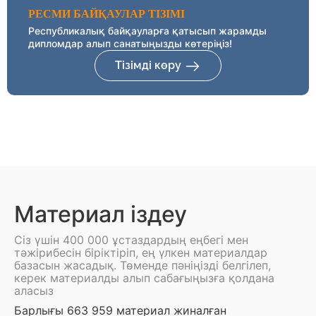
РЕСМИ БАЙҚАУЛАР ТІЗІМІ
Республикалық байқауларға қатысып жарамды
дипломдар алып санатыңызды көтеріңіз!
Тізімді көру
Материал іздеу
Сіз үшін 400 000 ұстаздардың еңбегі мен
тәжірибесін біріктіріп, ең үлкен материалдар
базасын жасадық. Төменде пәніңізді белгілеп,
керек материалды алып сабағыңызға қолдана
аласыз
Барлығы 663 959 материал жиналған